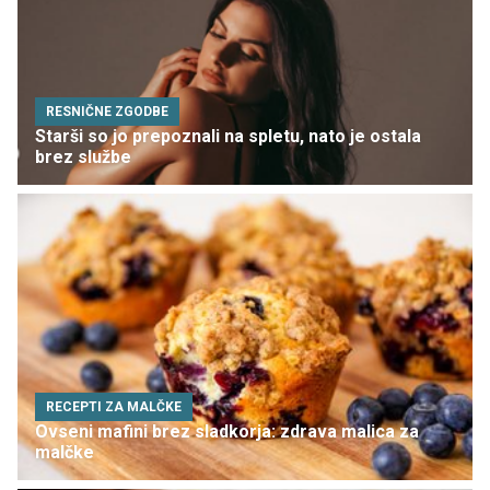
RESNIČNE ZGODBE
Starši so jo prepoznali na spletu, nato je ostala
brez službe
RECEPTI ZA MALČKE
Ovseni mafini brez sladkorja: zdrava malica za
malčke