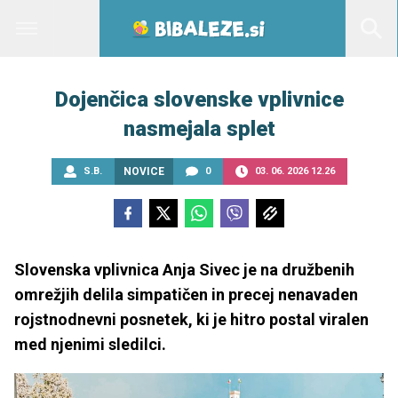
Dojenčica slovenske vplivnice
nasmejala splet
S.B.
NOVICE
0
03. 06. 2026 12.26
Slovenska vplivnica Anja Sivec je na družbenih
omrežjih delila simpatičen in precej nenavaden
rojstnodnevni posnetek, ki je hitro postal viralen
med njenimi sledilci.