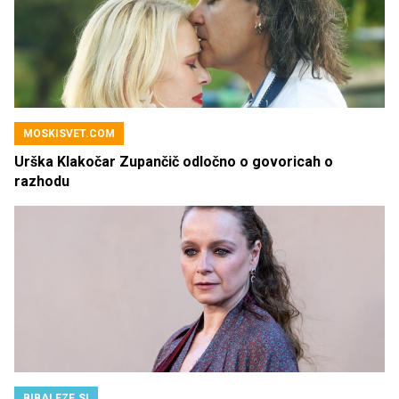
MOSKISVET.COM
Urška Klakočar Zupančič odločno o govoricah o
razhodu
BIBALEZE.SI