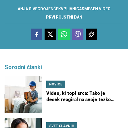
ANJA SIVEC
DOJENČEK
VPLIVNICA
SMEŠEN VIDEO
PRVI ROJSTNI DAN
Sorodni članki
NOVICE
Video, ki topi srca: Tako je
deček reagiral na svoje težko
pričakovano darilo
SVET SLAVNIH