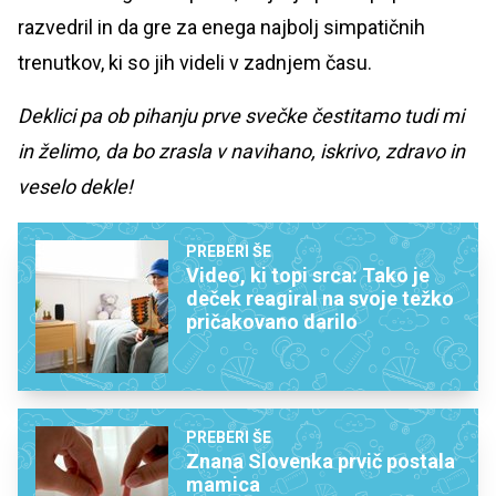
razvedril in da gre za enega najbolj simpatičnih
trenutkov, ki so jih videli v zadnjem času.
Deklici pa ob pihanju prve svečke čestitamo tudi mi
in želimo, da bo zrasla v navihano, iskrivo, zdravo in
veselo dekle!
PREBERI ŠE
Video, ki topi srca: Tako je
deček reagiral na svoje težko
pričakovano darilo
PREBERI ŠE
Znana Slovenka prvič postala
mamica