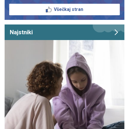
Všečkaj stran
Najstniki