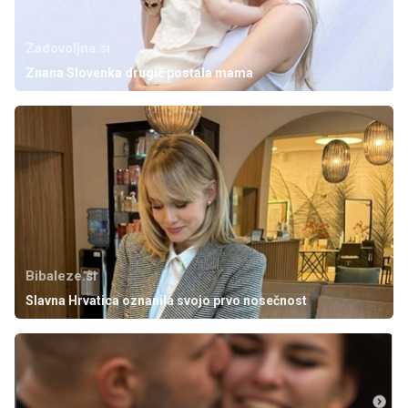
Zadovoljna.si
Znana Slovenka drugič postala mama
Bibaleze.si
Slavna Hrvatica oznanila svojo prvo nosečnost