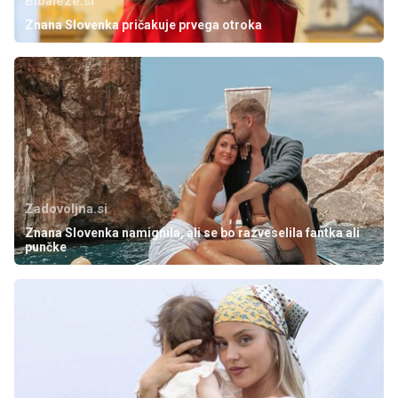
Bibaleze.si
Znana Slovenka pričakuje prvega otroka
Zadovoljna.si
Znana Slovenka namignila, ali se bo razveselila fantka ali
punčke