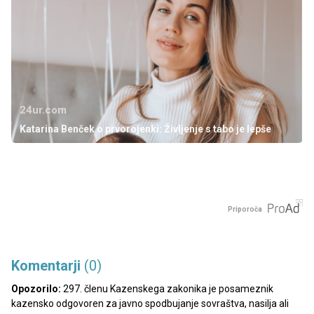
24ur.com
Katarina Benček o prvorojenki: Življenje s tabo je lepše
Priporoča
Komentarji
(0)
Opozorilo:
297. členu Kazenskega zakonika je posameznik
kazensko odgovoren za javno spodbujanje sovraštva, nasilja ali