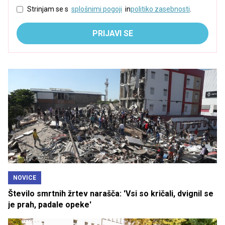
Strinjam se s
splošnimi pogoji
in
politiko zasebnosti
.
PRIJAVI SE
NOVICE
Število smrtnih žrtev narašča: 'Vsi so kričali, dvignil se
je prah, padale opeke'