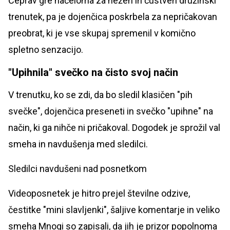
Čeprav gre načeloma za nežen in čustven družinski
trenutek, pa je dojenčica poskrbela za nepričakovan
preobrat, ki je vse skupaj spremenil v komično
spletno senzacijo.
"Upihnila" svečko na čisto svoj način
V trenutku, ko se zdi, da bo sledil klasičen "pih
svečke", dojenčica preseneti in svečko "upihne" na
način, ki ga nihče ni pričakoval. Dogodek je sprožil val
smeha in navdušenja med sledilci.
Sledilci navdušeni nad posnetkom
Videoposnetek je hitro prejel številne odzive,
čestitke "mini slavljenki", šaljive komentarje in veliko
smeha Mnogi so zapisali, da jih je prizor popolnoma