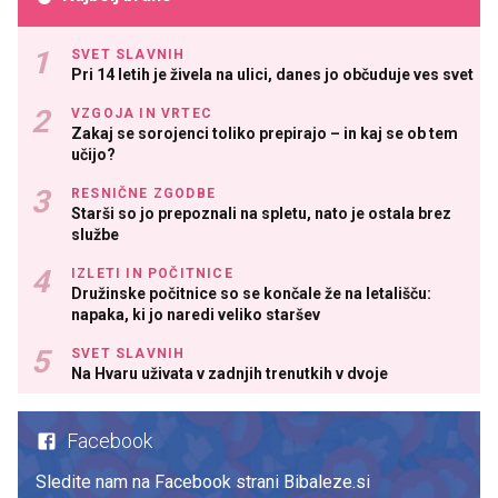
SVET SLAVNIH
Pri 14 letih je živela na ulici, danes jo občuduje ves svet
VZGOJA IN VRTEC
Zakaj se sorojenci toliko prepirajo – in kaj se ob tem
učijo?
RESNIČNE ZGODBE
Starši so jo prepoznali na spletu, nato je ostala brez
službe
IZLETI IN POČITNICE
Družinske počitnice so se končale že na letališču:
napaka, ki jo naredi veliko staršev
SVET SLAVNIH
Na Hvaru uživata v zadnjih trenutkih v dvoje
Facebook
Sledite nam na Facebook strani Bibaleze.si