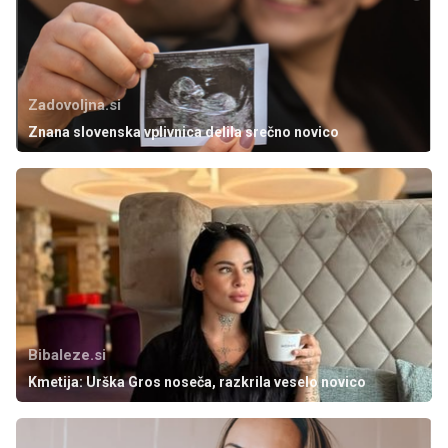
Zadovoljna.si
Znana slovenska vplivnica delila srečno novico
Bibaleze.si
Kmetija: Urška Gros noseča, razkrila veselo novico