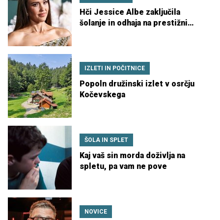
Hči Jessice Albe zaključila
šolanje in odhaja na prestižni
Yale
IZLETI IN POČITNICE
Popoln družinski izlet v osrčju
Kočevskega
ŠOLA IN SPLET
Kaj vaš sin morda doživlja na
spletu, pa vam ne pove
NOVICE