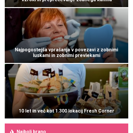
Najpogostejša vprašanja v povezavi z zobnimi
luskami in zobnimi prevlekami
10 let in več kot 1.300 lokacij Fresh Corner
Najbolj brano