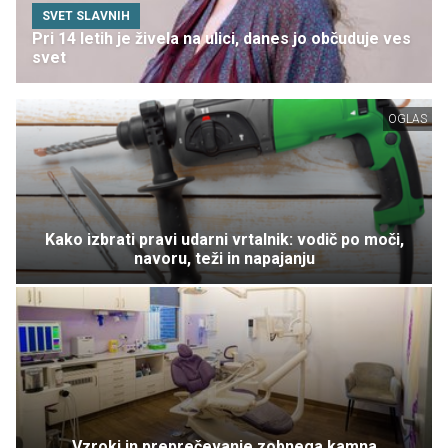
SVET SLAVNIH
Pri 14 letih je živela na ulici, danes jo občuduje ves
svet
OGLAS
Kako izbrati pravi udarni vrtalnik: vodič po moči,
navoru, teži in napajanju
Vzroki in preprečevanje zobnega kamna