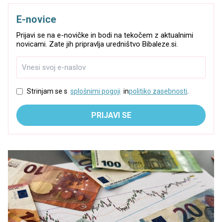
E-novice
Prijavi se na e-novičke in bodi na tekočem z aktualnimi
novicami. Zate jih pripravlja uredništvo Bibaleze.si.
Strinjam se s
splošnimi pogoji
in
politiko zasebnosti
.
PRIJAVI SE