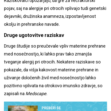
Raziskovalci opozarjajo, da gre za večfaktorski
pojav, saj na alergije pri otrocih vplivajo tudi genetski
dejavniki, družinska anamneza, izpostavljenost
okolju in prehranske navade.
Druge ugotovitve raziskav
Druge študije so preučevale vpliv materine prehrane
med nosečnostjo, ki lahko prav tako zmanjša
tveganje alergij pri otrocih. Nekatere raziskave so
pokazale, da višja kakovost materine prehrane in
uživanje določenih živil med nosečnostjo lahko
pozitivno vplivata na otrokovo imunsko zdravje, so
zapisali na
Medscape
.
PREBERI ŠE