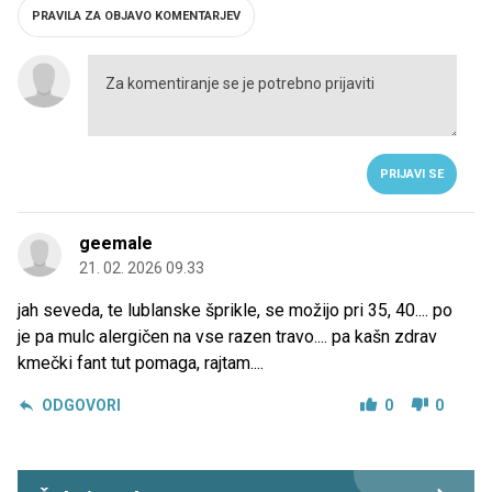
PRAVILA ZA OBJAVO KOMENTARJEV
PRIJAVI SE
geemale
21. 02. 2026 09.33
jah seveda, te lublanske šprikle, se možijo pri 35, 40.... po
je pa mulc alergičen na vse razen travo.... pa kašn zdrav
kmečki fant tut pomaga, rajtam....
ODGOVORI
0
0