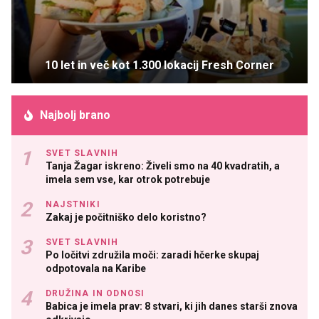
10 let in več kot 1.300 lokacij Fresh Corner
Najbolj brano
SVET SLAVNIH
Tanja Žagar iskreno: Živeli smo na 40 kvadratih, a
imela sem vse, kar otrok potrebuje
NAJSTNIKI
Zakaj je počitniško delo koristno?
SVET SLAVNIH
Po ločitvi združila moči: zaradi hčerke skupaj
odpotovala na Karibe
DRUŽINA IN ODNOSI
Babica je imela prav: 8 stvari, ki jih danes starši znova