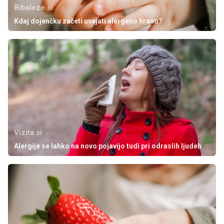
Bibaleze.si
Kdaj dojenčku začeti uvajati alergeno hrano?
Vizita.si
Alergije se lahko na novo pojavijo tudi pri odraslih ljudeh