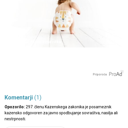
Bibaleze.si
Gladka kot dojenčkova ritka
Priporoča
Komentarji
(1)
Opozorilo:
297. členu Kazenskega zakonika je posameznik
kazensko odgovoren za javno spodbujanje sovraštva, nasilja ali
nestrpnosti.