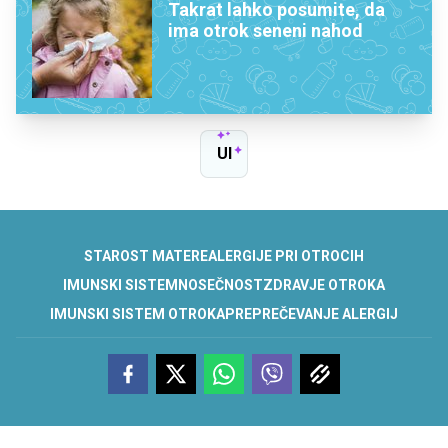
Takrat lahko posumite, da
ima otrok seneni nahod
UI
STAROST MATERE
ALERGIJE PRI OTROCIH
IMUNSKI SISTEM
NOSEČNOST
ZDRAVJE OTROKA
IMUNSKI SISTEM OTROKA
PREPREČEVANJE ALERGIJ