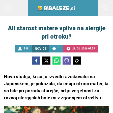
Ali starost matere vpliva na alergije
pri otroku?
B.R.
NOVICE
1
21. 02. 2026 02.59
Nova študija, ki so jo izvedli raziskovalci na
Japonskem, je pokazala, da imajo otroci mater, ki
so bile pri porodu starejše, nižjo verjetnost za
razvoj alergijskih bolezni v zgodnjem otroštvu.