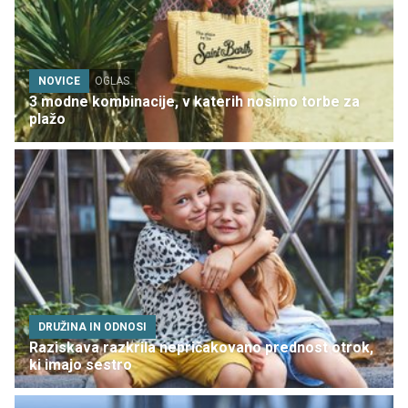
NOVICE
OGLAS
3 modne kombinacije, v katerih nosimo torbe za
plažo
DRUŽINA IN ODNOSI
Raziskava razkrila nepričakovano prednost otrok,
ki imajo sestro