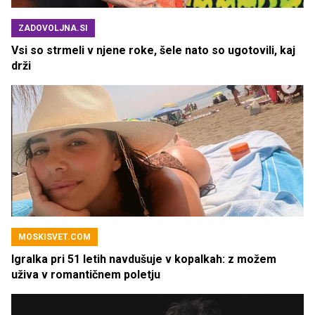
ZADOVOLJNA.SI
Vsi so strmeli v njene roke, šele nato so ugotovili, kaj
drži
MOSKISVET.COM
Igralka pri 51 letih navdušuje v kopalkah: z možem
uživa v romantičnem poletju