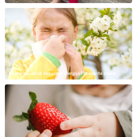
Bibaleze.si
Ali ima vaš otrok sezonsko alergijo? Preverite znake