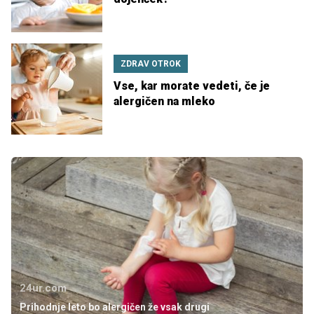
ZDRAV OTROK
Vse, kar morate vedeti, če je
alergičen na mleko
24ur.com
Prihodnje leto bo alergičen že vsak drugi