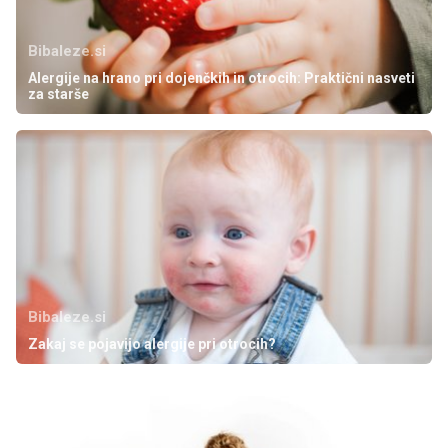
Bibaleze.si
Alergije na hrano pri dojenčkih in otrocih: Praktični nasveti
za starše
Bibaleze.si
Zakaj se pojavijo alergije pri otrocih?