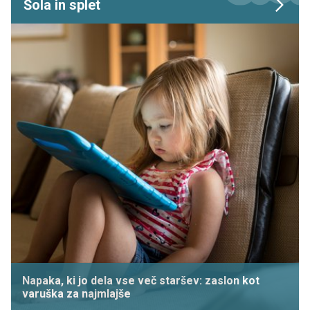
Šola in splet
Napaka, ki jo dela vse več staršev: zaslon kot
varuška za najmlajše