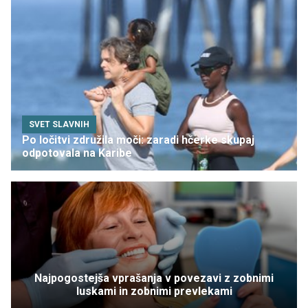
SVET SLAVNIH
Po ločitvi združila moči: zaradi hčerke skupaj
odpotovala na Karibe
Najpogostejša vprašanja v povezavi z zobnimi
luskami in zobnimi prevlekami