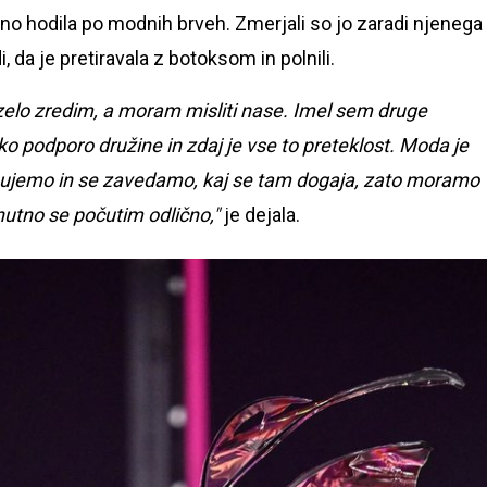
redno hodila po modnih brveh. Zmerjali so jo zaradi njenega
, da je pretiravala z botoksom in polnili.
zelo zredim, a moram misliti nase. Imel sem druge
ko podporo družine in zdaj je vse to preteklost. Moda je
ujemo in se zavedamo, kaj se tam dogaja, zato moramo
enutno se počutim odlično,"
je dejala.