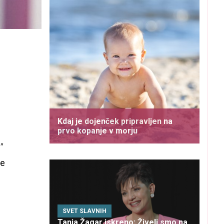
Kdaj je dojenček pripravljen na
prvo kopanje v morju
"
je
SVET SLAVNIH
Tanja Žagar iskreno: Živeli smo na