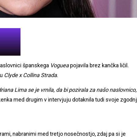
naslovnici španskega
Voguea
pojavila brez kančka ličil.
ku
Clyde x Collina Strada
.
riana Lima se je vrnila, da bi pozirala za našo naslovnico,
nekenka med drugim v intervjuju dotaknila tudi svoje zgodn
ami, nabranimi med tretjo nosečnostjo, zdaj pa si je