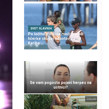
SVET SLAVNIH
Po ločitvi združila moči: zaradi
hčerke skupaj odpotovala na
Karibe
Se vam pogosto pojavi herpes na
ustnici?
OGLAS