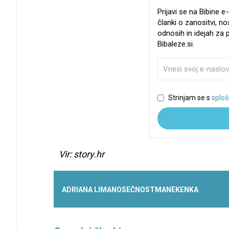
Prijavi se na Bibine 
članki o zanositvi, no
odnosih in idejah za p
Bibaleze.si.
Strinjam se s
sploš
Vir: story.hr
ADRIANA LIMA
NOSEČNOST
MANEKENKA