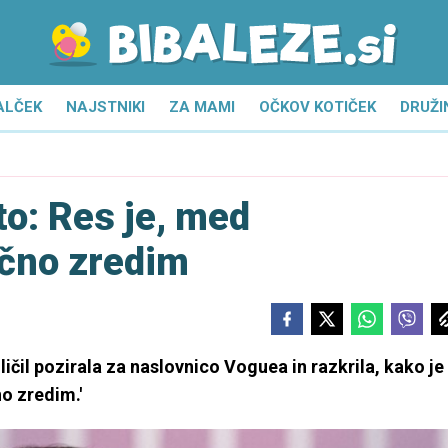
ALČEK
NAJSTNIKI
ZA MAMI
OČKOV KOTIČEK
DRUŽI
to: Res je, med
čno zredim
čil pozirala za naslovnico Voguea in razkrila, kako je
o zredim.'