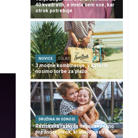
40 kvadratih, a imela sem vse, kar
otrok potrebuje
NOVICE
OGLAS
3 modne kombinacije, v katerih
nosimo torbe za plažo
DRUŽINA IN ODNOSI
Raziskava razkrila nepričakovano
prednost otrok, ki imajo sestro