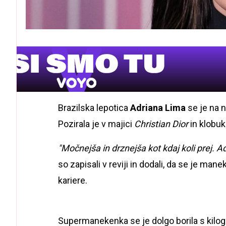
Brazilska lepotica
Adriana Lima
se
je na 
Pozirala je v majici
Christian Dior
in klobu
"Močnejša in drznejša kot kdaj koli prej. Ad
so zapisali v reviji in dodali, da se je ma
kariere.
Supermanekenka se je dolgo borila s kilogr