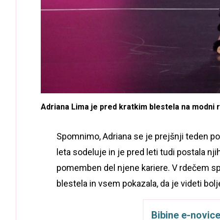
Adriana Lima je pred kratkim blestela na modni re
Spomnimo, Adriana se je prejšnji teden po 
leta sodeluje in je pred leti tudi postala nj
pomemben del njene kariere. V rdečem sp
blestela in vsem pokazala, da je videti bolj
Bibine e-novic