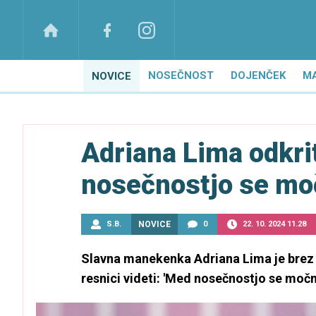
NOSEČNOST
DOJENČEK
M
NOVICE
Adriana Lima odkri
nosečnostjo se mo
S.B.
NOVICE
0
22. 10. 2024 11.28
Slavna manekenka Adriana Lima je brez li
resnici videti: 'Med nosečnostjo se močn