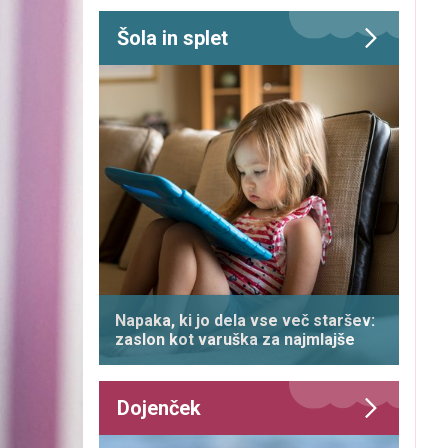
Šola in splet
Napaka, ki jo dela vse več staršev:
zaslon kot varuška za najmlajše
Dojenček