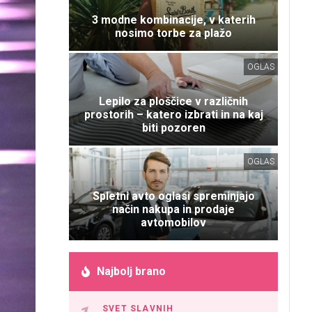
3 modne kombinacije, v katerih
nosimo torbe za plažo
OGLAS
Lepilo za ploščice v različnih
prostorih – katero izbrati in na kaj
biti pozoren
OGLAS
Spletni avto oglasi spreminjajo
način nakupa in prodaje
avtomobilov
Najbolj brano
SVET SLAVNIH