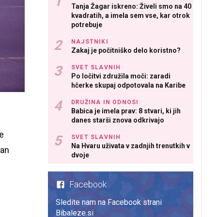
Tanja Žagar iskreno: Živeli smo na 40
kvadratih, a imela sem vse, kar otrok
potrebuje
NAJSTNIKI
Zakaj je počitniško delo koristno?
SVET SLAVNIH
Po ločitvi združila moči: zaradi
hčerke skupaj odpotovala na Karibe
DRUŽINA IN ODNOSI
Babica je imela prav: 8 stvari, ki jih
danes starši znova odkrivajo
že
SVET SLAVNIH
Na Hvaru uživata v zadnjih trenutkih v
zan
dvoje
Facebook
Sledite nam na Facebook strani
Bibaleze.si