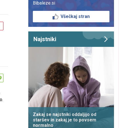
Bibaleze.si
Všečkaj stran
Najstniki
9
a
o.
Zakaj se najstniki oddaljijo od
staršev in zakaj je to povsem
normalno