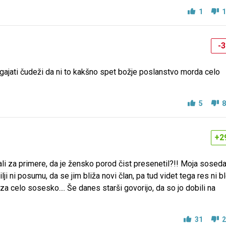
1
1
-3
ogajati čudeži da ni to kakšno spet božje poslanstvo morda celo
5
8
+2
išali za primere, da je žensko porod čist presenetil?!! Moja sosed
lji ni posumu, da se jim bliža novi član, pa tud videt tega res ni bl
ja za celo sosesko.... Še danes starši govorijo, da so jo dobili na
31
2