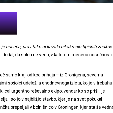
da je noseča, prav tako ni kazala nikakršnih tipičnih znakov,'
 in dodal, da sploh ne vedo, v katerem mesecu nosečnosti 
eč samo kraj, od kod prihaja – iz Gronigena, severna
imi sošolci udeležila enodnevnega izleta, ko je v trebuhu
klical urgentno reševalno ekipo, vendar ko so prišli, je
eljali so jo v najbližjo stavbo, kjer je na svet pokukal
čka prepeljali v bolnišnico v Groningen, kjer sta še vedn