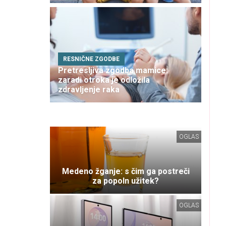
RESNIČNE ZGODBE
Pretresljiva zgodba mamice:
zaradi otroka je odložila
zdravljenje raka
OGLAS
Medeno žganje: s čim ga postreči
za popoln užitek?
OGLAS