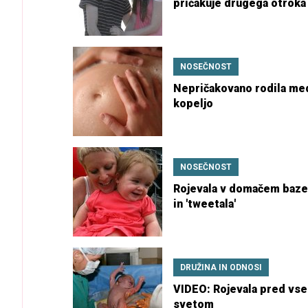
pričakuje drugega otroka
NOSEČNOST
Nepričakovano rodila me
kopeljo
NOSEČNOST
Rojevala v domačem baz
in 'tweetala'
DRUŽINA IN ODNOSI
VIDEO: Rojevala pred vs
svetom