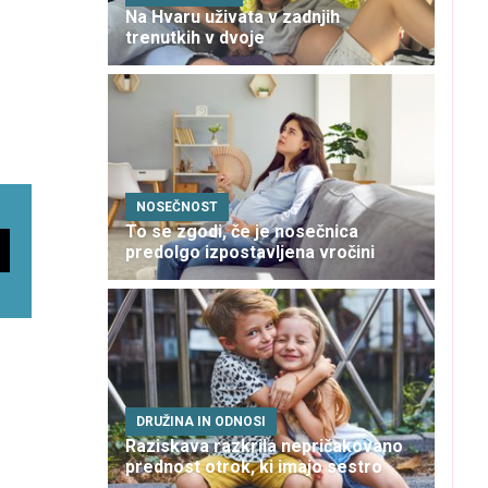
Na Hvaru uživata v zadnjih
trenutkih v dvoje
NOSEČNOST
To se zgodi, če je nosečnica
predolgo izpostavljena vročini
DRUŽINA IN ODNOSI
Raziskava razkrila nepričakovano
prednost otrok, ki imajo sestro