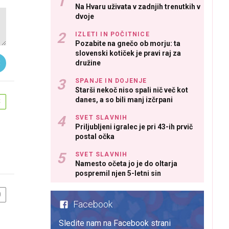
Na Hvaru uživata v zadnjih trenutkih v
dvoje
IZLETI IN POČITNICE
Pozabite na gnečo ob morju: ta
slovenski kotiček je pravi raj za
družine
SPANJE IN DOJENJE
Starši nekoč niso spali nič več kot
danes, a so bili manj izčrpani
3
SVET SLAVNIH
Priljubljeni igralec je pri 43-ih prvič
postal očka
SVET SLAVNIH
Namesto očeta jo je do oltarja
pospremil njen 5-letni sin
0
Facebook
Sledite nam na Facebook strani