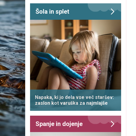
Šola in splet
Napaka, ki jo dela vse več staršev:
zaslon kot varuška za najmlajše
Spanje in dojenje