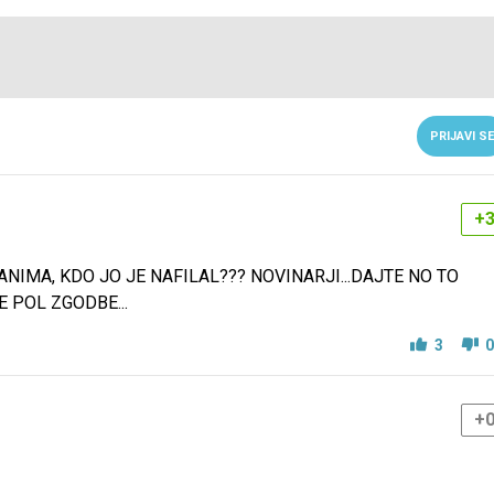
PRIJAVI SE
+
ANIMA, KDO JO JE NAFILAL??? NOVINARJI...DAJTE NO TO
E POL ZGODBE...
3
0
+