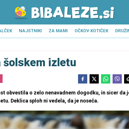
ALČEK
NAJSTNIKI
ZA MAMI
OČKOV KOTIČEK
DRUŽI
a šolskem izletu
st obvestila o zelo nenavadnem dogodku, in sicer da j
etu. Deklica sploh ni vedela, da je noseča.