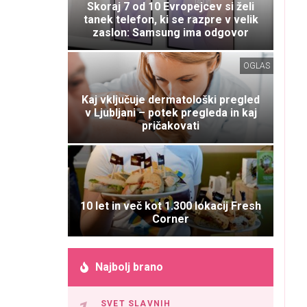
Skoraj 7 od 10 Evropejcev si želi
tanek telefon, ki se razpre v velik
zaslon: Samsung ima odgovor
OGLAS
Kaj vključuje dermatološki pregled
v Ljubljani – potek pregleda in kaj
pričakovati
10 let in več kot 1.300 lokacij Fresh
Corner
Najbolj brano
SVET SLAVNIH