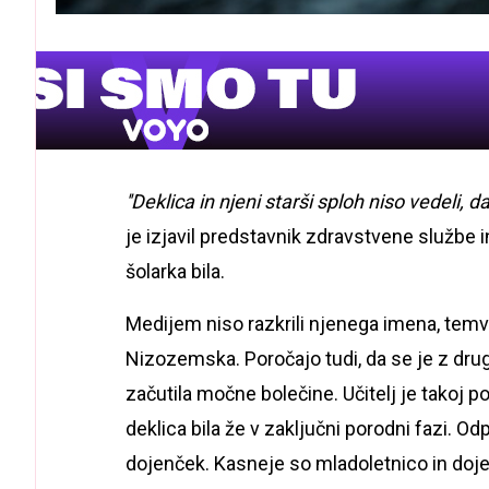
''Deklica in njeni starši sploh niso vedeli, 
je izjavil predstavnik zdravstvene službe
šolarka bila.
Medijem niso razkrili njenega imena, temv
Nizozemska. Poročajo tudi, da se je z drug
začutila močne bolečine. Učitelj je takoj po
deklica bila že v zaključni porodni fazi. Odp
dojenček. Kasneje so mladoletnico in dojen