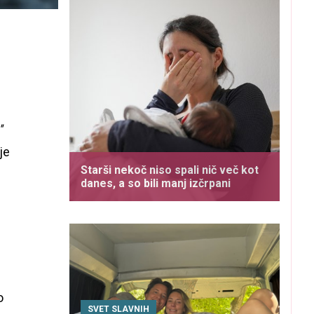
'
je
Starši nekoč niso spali nič več kot
danes, a so bili manj izčrpani
o
SVET SLAVNIH