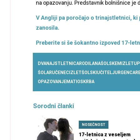
na opazovanju. Predstavnik bolnišnice je de
V Angliji pa poročajo o trinajstletnici, ki
zanosila.
Preberite si še šokantno izpoved 17-letn
DVANAJSTLETNICA
RODILA
NA
ŠOLSKEM
IZLETU
P
ŠOLAR
UČENEC
IZLET
ŠOLSKI
UČITELJ
URGENCA
R
OPAZOVANJE
MATI
OSKRBA
Sorodni članki
NOSEČNOST
17-letnica z veseljem