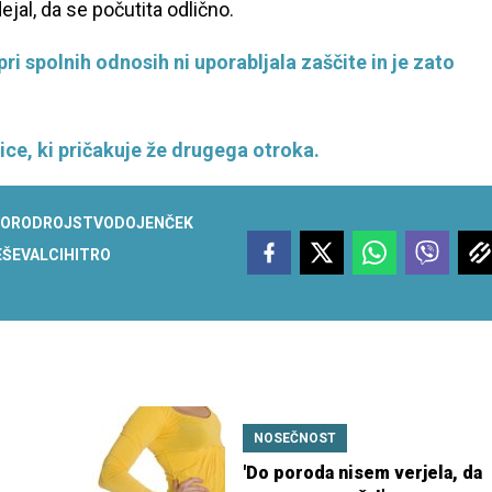
jal, da se počutita odlično.
 pri spolnih odnosih ni uporabljala zaščite in je zato
ice, ki pričakuje že drugega otroka.
OROD
ROJSTVO
DOJENČEK
EŠEVALCI
HITRO
NOSEČNOST
'Do poroda nisem verjela, da