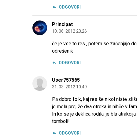
ODGOVORI
Principat
10. 06. 2012 23.26
če je vse to res , potem se začenjajo d
odrešenik
ODGOVORI
User757565
31. 03. 2012 10.49
Pa dobro folk, kaj res še nikol niste sl
je mela prej že dva otroka in nihče v fami
In ko se je deklica rodila, je bla atrakci
tomboli!
ODGOVORI