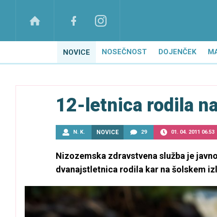
NOSEČNOST
DOJENČEK
M
NOVICE
12-letnica rodila n
N. K.
NOVICE
29
01. 04. 2011 06.53
Nizozemska zdravstvena služba je javno
dvanajstletnica rodila kar na šolskem izl