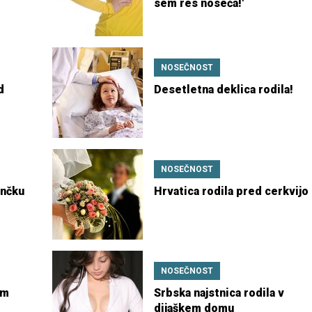
sem res noseča!'
NOSEČNOST
d
Desetletna deklica rodila!
NOSEČNOST
enčku
Hrvatica rodila pred cerkvijo
NOSEČNOST
em
Srbska najstnica rodila v
dijaškem domu