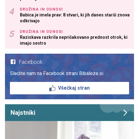
DRUŽINA IN ODNOSI
Babica je imela prav: 8 stvari, ki jih danes starši znova
odkrivajo
DRUŽINA IN ODNOSI
Raziskava razkrila nepričakovano prednost otrok, ki
imajo sestro
Facebook
Sledite nam na Facebook strani Bibaleze.si
Všečkaj stran
Najstniki