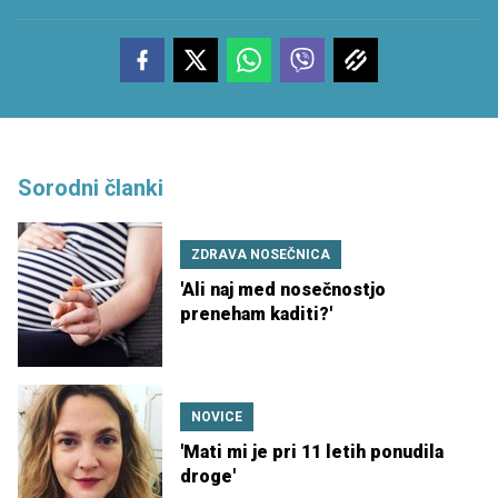
Sorodni članki
ZDRAVA NOSEČNICA
'Ali naj med nosečnostjo
preneham kaditi?'
NOVICE
'Mati mi je pri 11 letih ponudila
droge'