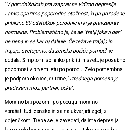
"
V porodnišnicah pravzaprav ne vidimo depresije.
Lahko opazimo poporodno otožnost, ki pa prizadene
približno 80 odstotkov porodnic in ki je pravzaprav
normalna. Problematično je, če se "tretji jokavi dan"
ne neha in se kar nadaljuje. Če težave trajajo in
trajajo, svetujemo, da ženska poišče pomoč
," je
dodala. Simptomi so lahko prikriti in svetuje posebno
pozornost v prvem letu po porodu. Zelo pomembna
je podpora okolice, družine, "
izrednega pomena je
predvsem mož, partner, očka
".
Moramo biti pozorni; po počutju moramo
vprašati tudi ženske in se ne ukvarjati zgolj z
dojenčkom. Treba se je zavedati, da ima depresija
lahko zelo hude posledice in da ni tako zelo redka,