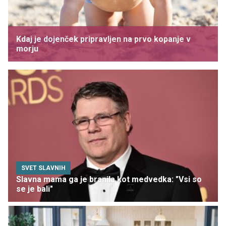
Kdaj je dojenček pripravljen na prvo kopanje v
morju
SVET SLAVNIH
Slavna mama ga je branila kot medvedka: "Vsi so
se je bali"