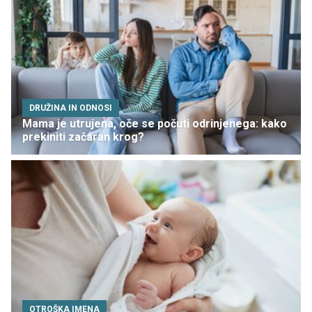
DRUŽINA IN ODNOSI
Mama je utrujena, oče se počuti odrinjenega: kako
prekiniti začaran krog?
OTROŠKA IMENA