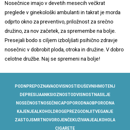
Nosečnice imajo v devetih mesecih večkrat
preglede v ginekološki ambulanti in takrat je morda
odprto okno za preventivo, priložnost za srečno
družino, za nov začetek, za spremembe na bolje.
Presejali bodo s ciljem izboljšati psihično zdravje
nosečnic v dobrobit ploda, otroka in družine. V dobro
celotne družbe. Naj se spremeni na bolje!
PODN
PREPOZNAVA
ODVISNOSTI
DUŠEVNIH
MOTENJ
DEPRESIJA
ANKSIOZNOST
ODVISNOST
NASILJE
NOSEČNOST
NOSEČNICA
POPORODNA
OBPORODNA
KAJENJE
ALKOHOL
DROGE
PREZGODNJI
TVEGANJE
ZASTOJ
SMRT
NOVOROJENČEK
UŽIVANJE
ALKOHOLA
CIGARETE