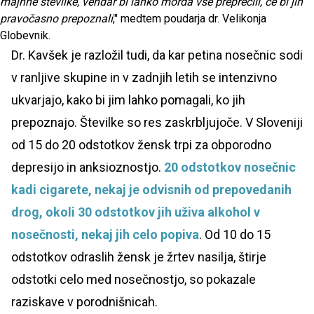
majhne številke, vendar bi lahko morda vse preprečili, če bi jih
pravočasno prepoznali
," medtem poudarja dr. Velikonja
Globevnik.
Dr. Kavšek je razložil tudi, da kar petina nosečnic sodi
v ranljive skupine in v zadnjih letih se intenzivno
ukvarjajo, kako bi jim lahko pomagali, ko jih
prepoznajo. Številke so res zaskrbljujoče. V Sloveniji
od 15 do 20 odstotkov žensk trpi za obporodno
depresijo in anksioznostjo.
20 odstotkov nosečnic
kadi cigarete, nekaj je odvisnih od prepovedanih
drog, okoli 30 odstotkov jih uživa alkohol v
nosečnosti, nekaj jih celo popiva
. Od 10 do 15
odstotkov odraslih žensk je žrtev nasilja, štirje
odstotki celo med nosečnostjo, so pokazale
raziskave v porodnišnicah.