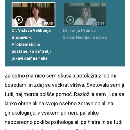
00:45
01:19
Dr. Vislava Velikonja
Dr. Tanja Premru
Globevnik:
Sršen: Nasilje ne izbira
Problematično
postane, ko se' tretji
jokavi dan' ne neha
Žalostno mamico sem skušala potolažiti z lepimi
besedami in zdaj se večkrat slišiva. Svetovala sem ji
tudi, naj morda poišče pomoč. Razložila sem ji, da se
lahko obrne ali na svojo osebno zdravnico ali na
ginekologinjo, v vsakem primeru pa lahko
neposredno pokliče psihologa ali psihiatra in se tudi