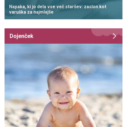
Napaka, ki jo dela vse več staršev: zaslon kot
varuška za najmlajše
Dojenček