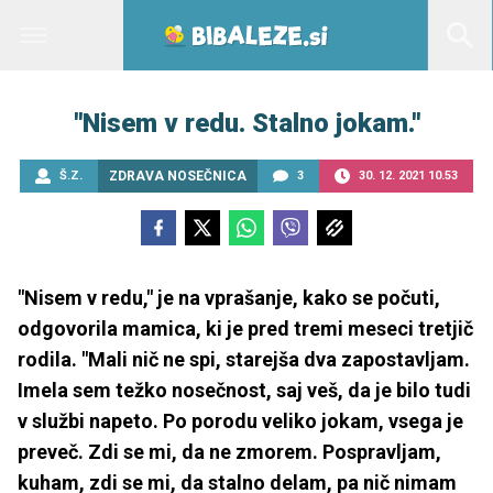
''Nisem v redu. Stalno jokam.''
Š.Z.
ZDRAVA NOSEČNICA
3
30. 12. 2021 10.53
"Nisem v redu," je na vprašanje, kako se počuti,
odgovorila mamica, ki je pred tremi meseci tretjič
rodila. "Mali nič ne spi, starejša dva zapostavljam.
Imela sem težko nosečnost, saj veš, da je bilo tudi
v službi napeto. Po porodu veliko jokam, vsega je
preveč. Zdi se mi, da ne zmorem. Pospravljam,
kuham, zdi se mi, da stalno delam, pa nič nimam