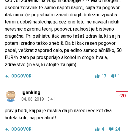
kao vsi zdravniki na voljo in dosegljivi??? Malo morgen...
osebni zdravnik te samo napoti naprej, cajta za pogovor
itak nima. če pr psihiatru zaradi drugih bolezni izpustiš
termin, dobiš naslednjega čez eno leto. ne navajat nekih
neresnic oziroma teorij, popovci, realnost je bistveno
drugačna. Pri psihiatru itak samo fašeš zdravila, ki se jih
potem izredno težko znebiš. Da bi kak resen pogovor
padel, večkrat zapored celo, pa edino samoplačniško, 50
EUR/h. zato pa prosperiajo alkohol in droge. hvala,
zdravstvo (in vsi, ki stojite za njim).
ODGOVORI
17
1
iganking
-20
04. 06. 2019 13.41
prav ji bodi, kaj pa je mislila da jih naredi več kot dva..
hotela kolo, naj pedalira!!
ODGOVORI
4
24