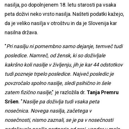
nasilja, po dopolnjenem 18. letu starosti pa vsaka
peta doživi neko vrsto nasilja. Našteti podatki kažejo,
da je veliko nasilja v otroštvu in da je Slovenija kar
nasilna država.
"
Pri nasilju ni pomembno samo dejanje, temveč tudi
posledice. Namreč, od žensk, ki so doživljale
kakršno koli nasilje v življenju, jih je kar 44 odstotkov
tudi pozneje trpelo posledice. Največ posledic je
povzročalo spolno nasilje, sledi psihično in šele
zatem fizično nasilje
," je razložila dr.
Tanja Premru
Sršen
. "
Nasilje pa doživlja tudi vsaka peta
nosečnica. Novega nasilja, začetega v
nosečnosti, nismo zaznali, se je pa v nosečnosti