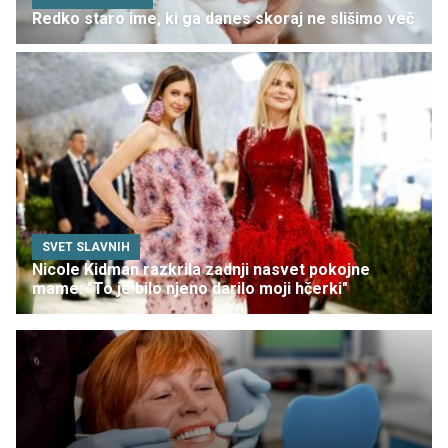
Redko staro ime, ki ga danes skoraj ne slišimo več
SVET SLAVNIH
Nicole Kidman razkrila zadnji nasvet pokojne
mame: "To je bilo njeno darilo moji hčerki"