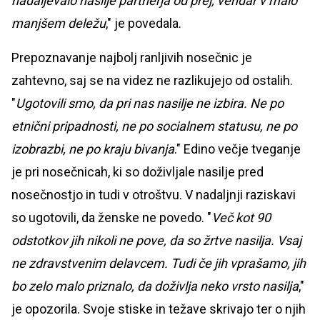
nadaljevalo nasilje partnerja od prej, vendar v malo
manjšem deležu
," je povedala.
Prepoznavanje najbolj ranljivih nosečnic je
zahtevno, saj se na videz ne razlikujejo od ostalih.
"
Ugotovili smo, da pri nas nasilje ne izbira. Ne po
etnični pripadnosti, ne po socialnem statusu, ne po
izobrazbi, ne po kraju bivanja
." Edino večje tveganje
je pri nosečnicah, ki so doživljale nasilje pred
nosečnostjo in tudi v otroštvu. V nadaljnji raziskavi
so ugotovili, da ženske ne povedo. "
Več kot 90
odstotkov jih nikoli ne pove, da so žrtve nasilja. Vsaj
ne zdravstvenim delavcem. Tudi če jih vprašamo, jih
bo zelo malo priznalo, da doživlja neko vrsto nasilja
,"
je opozorila. Svoje stiske in težave skrivajo ter o njih