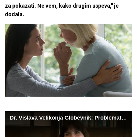
za pokazati. Ne vem, kako drugim uspeva," je
dodala.
Dr. Vislava Velikonja Globevnik: Problematično postane, ko se' tretji jokavi dan' ne neha