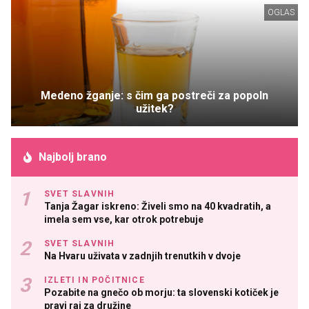
OGLAS
Medeno žganje: s čim ga postreči za popoln
užitek?
Najbolj brano
SVET SLAVNIH
Tanja Žagar iskreno: Živeli smo na 40 kvadratih, a
imela sem vse, kar otrok potrebuje
SVET SLAVNIH
Na Hvaru uživata v zadnjih trenutkih v dvoje
IZLETI IN POČITNICE
Pozabite na gnečo ob morju: ta slovenski kotiček je
pravi raj za družine