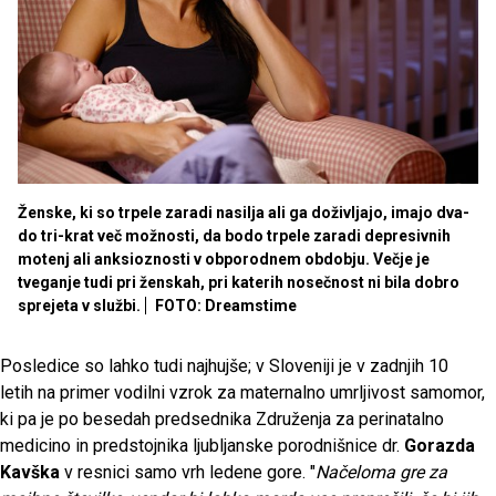
Ženske, ki so trpele zaradi nasilja ali ga doživljajo, imajo dva-
do tri-krat več možnosti, da bodo trpele zaradi depresivnih
motenj ali anksioznosti v obporodnem obdobju. Večje je
tveganje tudi pri ženskah, pri katerih nosečnost ni bila dobro
sprejeta v službi.
FOTO: Dreamstime
Posledice so lahko tudi najhujše; v Sloveniji je v zadnjih 10
letih na primer vodilni vzrok za maternalno umrljivost samomor,
ki pa je po besedah predsednika Združenja za perinatalno
medicino in predstojnika ljubljanske porodnišnice dr.
Gorazda
Kavška
v resnici samo vrh ledene gore. "
Načeloma gre za