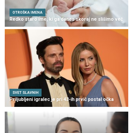
OTROŠKA IMENA
Redko staro ime, ki ga danes skoraj ne slišimo več
SVET SLAVNIH
Priljubljeni igralec je pri 43-ih prvič postal očka