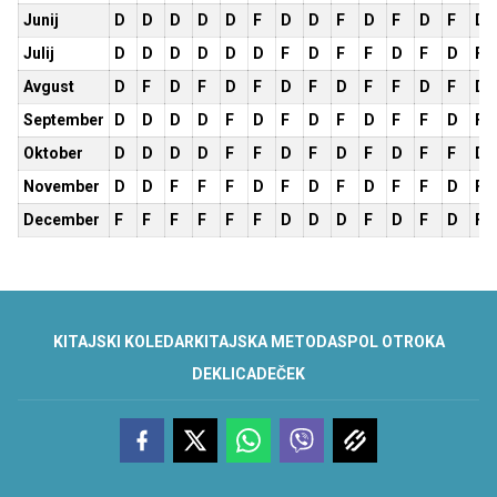
Junij
D
D
D
D
D
F
D
D
F
D
F
D
F
D
Julij
D
D
D
D
D
D
F
D
F
F
D
F
D
F
Avgust
D
F
D
F
D
F
D
F
D
F
F
D
F
D
September
D
D
D
D
F
D
F
D
F
D
F
F
D
F
Oktober
D
D
D
D
F
F
D
F
D
F
D
F
F
D
November
D
D
F
F
F
D
F
D
F
D
F
F
D
F
December
F
F
F
F
F
F
D
D
D
F
D
F
D
F
KITAJSKI KOLEDAR
KITAJSKA METODA
SPOL OTROKA
DEKLICA
DEČEK