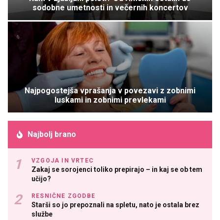
sodobne umetnosti in večernih koncertov
Najpogostejša vprašanja v povezavi z zobnimi
luskami in zobnimi prevlekami
Najbolj brano
VZGOJA IN VRTEC
Zakaj se sorojenci toliko prepirajo – in kaj se ob tem
učijo?
RESNIČNE ZGODBE
Starši so jo prepoznali na spletu, nato je ostala brez
službe