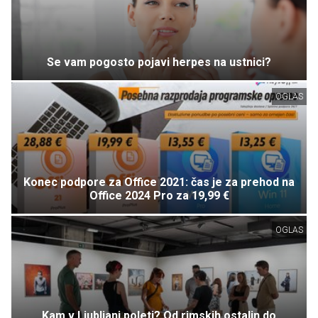
Se vam pogosto pojavi herpes na ustnici?
OGLAS
Konec podpore za Office 2021: čas je za prehod na
Office 2024 Pro za 19,99 €
OGLAS
Kam v Ljubljani poleti? Od rimskih ostalin do