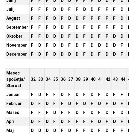
Junij
F
F
F
D
D
D
F
F
F
D
D
F
D
D
Julij
F
F
F
D
D
F
F
D
D
F
F
F
D
D
Avgust
F
F
F
D
F
D
D
F
F
F
F
F
D
D
September
F
F
F
D
D
F
D
F
D
F
F
F
D
D
Oktober
F
F
D
D
D
F
D
F
D
F
F
D
D
D
November
F
D
F
D
D
F
D
F
D
D
D
D
F
D
December
F
D
F
D
D
D
D
F
D
F
D
D
F
F
Mesec
spočetja/
32
33
34
35
36
37
38
39
40
41
42
43
44
45
Starost
Januar
F
D
F
F
D
F
D
F
D
F
D
F
F
D
Februar
D
F
D
F
F
D
F
D
F
D
F
D
F
F
Marec
F
F
F
D
F
F
D
F
D
F
D
F
D
F
April
D
F
D
F
D
F
F
F
F
D
F
D
F
D
Maj
D
D
D
D
F
D
F
F
D
F
D
F
F
D