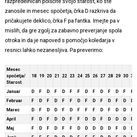
razpredelnicah poiščite svojo starost, ko ste
zanosile in mesec spočetja, črka D razkriva da
pričakujete deklico, črka F pa fantka. Imejte pa v
mislih, da gre zgolj za zabavno preverjanje spola
otroka in da je napoved s pomočjo koledarja v
resnici lahko nezanesljiva. Pa preverimo:
Mesec
spočetja/
18
19
20
21
22
23
24
25
26
27
28
29
30
31
Starost
Januar
D
F
D
F
D
F
F
D
F
D
F
D
F
F
Februar
F
D
F
D
F
F
D
F
D
F
D
F
D
D
Marec
D
F
D
D
F
D
F
F
F
D
F
D
D
F
April
F
D
F
D
D
F
F
D
D
F
D
D
D
D
Maj
F
D
F
D
F
F
D
D
D
D
D
F
D
D