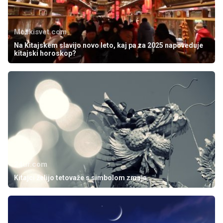
Moskisvet.com
Na Kitajskem slavijo novo leto, kaj pa za 2025 napoveduje
kitajski horoskop?
24ur.com
Kitajci želijo tetovaže s simbolom zmaja