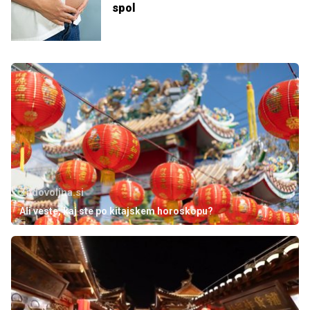
spol
Zadovoljna.si
Ali veste, kaj ste po kitajskem horoskopu?