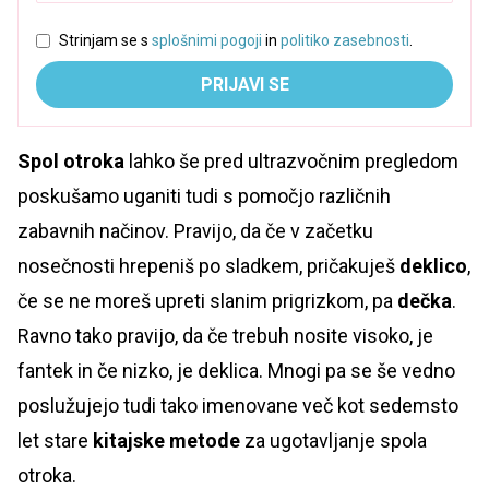
Strinjam se s
splošnimi pogoji
in
politiko zasebnosti
.
PRIJAVI SE
Spol otroka
lahko še pred ultrazvočnim pregledom
poskušamo uganiti tudi s pomočjo različnih
zabavnih načinov. Pravijo, da če v začetku
nosečnosti hrepeniš po sladkem, pričakuješ
deklico
,
če se ne moreš upreti slanim prigrizkom, pa
dečka
.
Ravno tako pravijo, da če trebuh nosite visoko, je
fantek in če nizko, je deklica. Mnogi pa se še vedno
poslužujejo tudi tako imenovane več kot sedemsto
let stare
kitajske metode
za ugotavljanje spola
otroka.