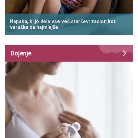
Napaka, ki jo dela vse več staršev: zaslon kot
varuška za najmlajše
Dojenje