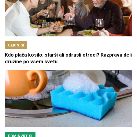
CEKIN.SI
Kdo plača kosilo: starši ali odrasli otroci? Razprava deli
družine po vsem svetu
DOMINVRT.SI