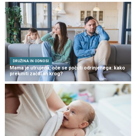
DRUŽINA IN ODNOSI
Mama je utrujena, oče se počuti odrinjenega: kako
prekiniti začaran krog?