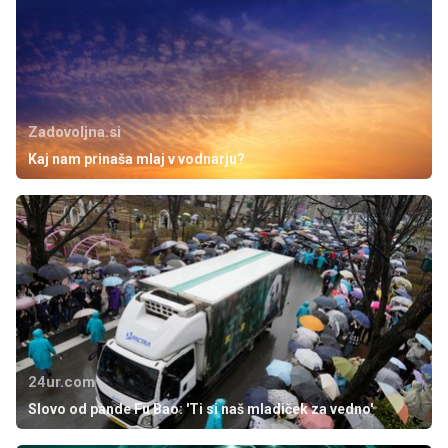
Zadovoljna.si
Kaj nam prinaša mlaj v vodnarju?
24ur.com
Slovo od pande Fu Bao: 'Ti si naš mladiček za vedno'