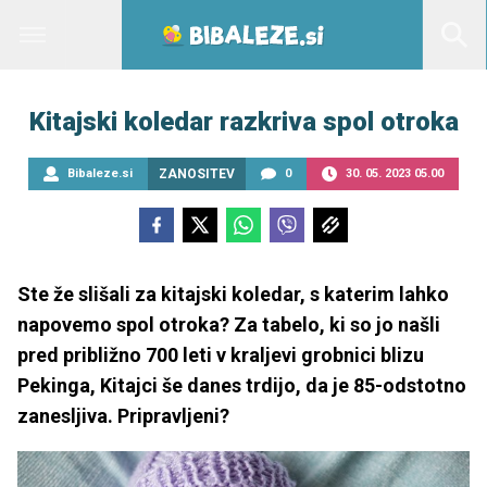
Kitajski koledar razkriva spol otroka
Bibaleze.si
ZANOSITEV
0
30. 05. 2023 05.00
Ste že slišali za kitajski koledar, s katerim lahko
napovemo spol otroka? Za tabelo, ki so jo našli
pred približno 700 leti v kraljevi grobnici blizu
Pekinga, Kitajci še danes trdijo, da je 85-odstotno
zanesljiva. Pripravljeni?