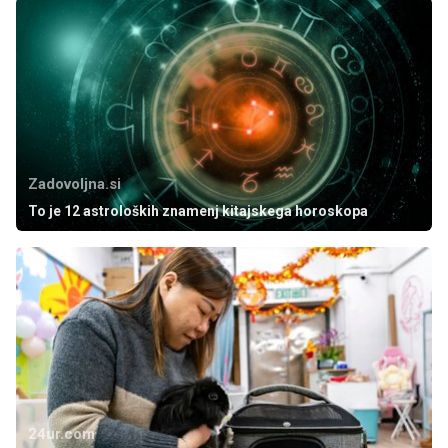
Zadovoljna.si
To je 12 astroloških znamenj kitajskega horoskopa
24ur.com