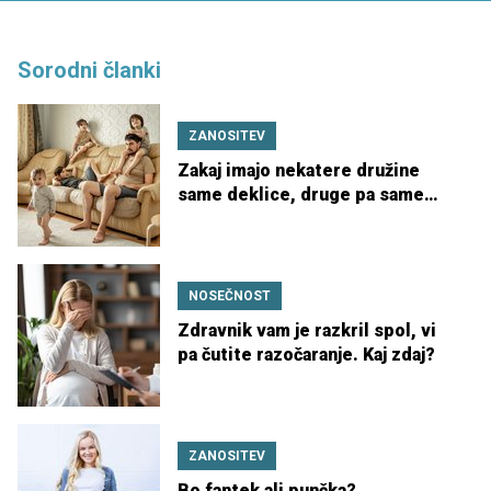
Sorodni članki
ZANOSITEV
Zakaj imajo nekatere družine
same deklice, druge pa same
fantke?
NOSEČNOST
Zdravnik vam je razkril spol, vi
pa čutite razočaranje. Kaj zdaj?
ZANOSITEV
Bo fantek ali punčka?