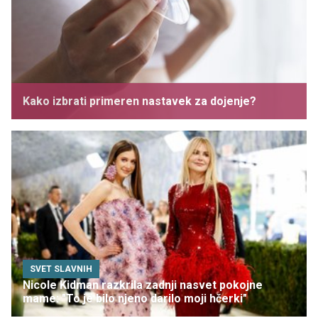
Kako izbrati primeren nastavek za dojenje?
SVET SLAVNIH
Nicole Kidman razkrila zadnji nasvet pokojne
mame: "To je bilo njeno darilo moji hčerki"