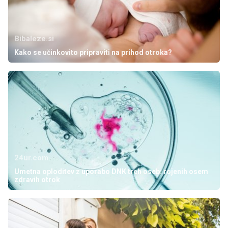
Bibaleze.si
Kako se učinkovito pripraviti na prihod otroka?
24ur.com
Umetna oploditev z uporabo DNK treh oseb: rojenih osem
zdravih otrok