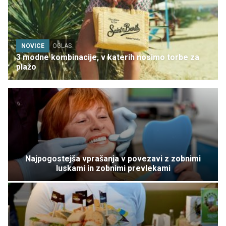
NOVICE
OGLAS
3 modne kombinacije, v katerih nosimo torbe za
plažo
Najpogostejša vprašanja v povezavi z zobnimi
luskami in zobnimi prevlekami