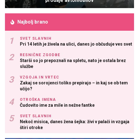
prodaje avtomobilov
Najbolj brano
SVET SLAVNIH
Pri 14 letih je živela na ulici, danes jo občuduje ves svet
RESNIČNE ZGODBE
Starši so jo prepoznali na spletu, nato je ostala brez
službe
VZGOJA IN VRTEC
Zakaj se sorojenci toliko prepirajo – in kaj se ob tem
učijo?
OTROŠKA IMENA
Čudovito ime za mile in nežne fantke
SVET SLAVNIH
Nekoč misica, danes žena šejka: živi v palači in vzgaja
štiri otroke