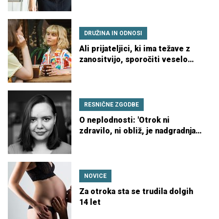
DRUŽINA IN ODNOSI
Ali prijateljici, ki ima težave z
zanositvijo, sporočiti veselo
novico?
RESNIČNE ZGODBE
O neplodnosti: 'Otrok ni
zdravilo, ni obliž, je nadgradnja
in obogatitev tistega, kar že
imata'
NOVICE
Za otroka sta se trudila dolgih
14 let