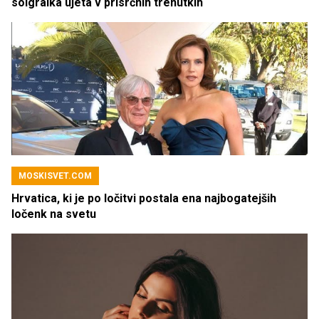
soigralka ujeta v prisrčnih trenutkih
MOSKISVET.COM
Hrvatica, ki je po ločitvi postala ena najbogatejših
ločenk na svetu