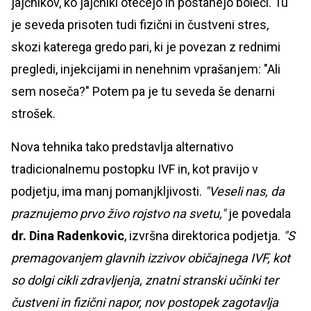
jajčnikov, ko jajčniki otečejo in postanejo boleči. Tu
je seveda prisoten tudi fizični in čustveni stres,
skozi katerega gredo pari, ki je povezan z rednimi
pregledi, injekcijami in nenehnim vprašanjem: "Ali
sem noseča?" Potem pa je tu seveda še denarni
strošek.
Nova tehnika tako predstavlja alternativo
tradicionalnemu postopku IVF in, kot pravijo v
podjetju, ima manj pomanjkljivosti.
"Veseli nas, da
praznujemo prvo živo rojstvo na svetu,"
je povedala
dr. Dina Radenkovic
, izvršna direktorica podjetja.
"S
premagovanjem glavnih izzivov običajnega IVF, kot
so dolgi cikli zdravljenja, znatni stranski učinki ter
čustveni in fizični napor, nov postopek zagotavlja