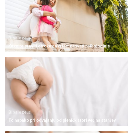
Bibaleze.si
Kako pripraviti otroka na vrtec: nasveti psihologinje
Bibaleze.si
To napako pri odvajanju od pleničk stori večina staršev