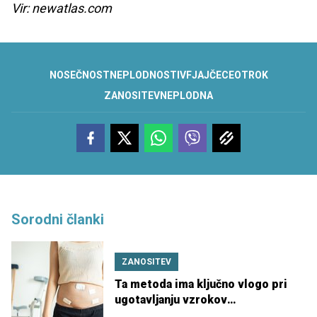
Vir: newatlas.com
NOSEČNOST
NEPLODNOST
IVF
JAJČECE
OTROK
ZANOSITEV
NEPLODNA
Sorodni članki
ZANOSITEV
Ta metoda ima ključno vlogo pri
ugotavljanju vzrokov
neplodnosti