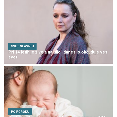
SVET SLAVNIH
Pri 14 letih je živela na ulici, danes jo občuduje ves
svet
PO PORODU