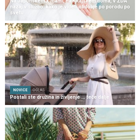
Na Japonskem k mami, na Kitajskem doma, v ZDA
nazaj v službo: kako je videti obdobje po porodu po
svetu
NOVICE
OGLAS
Postali ste družina in življenje ... teče dalje