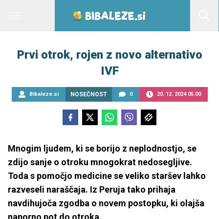
Prvi otrok, rojen z novo alternativo
IVF
Bibaleze.si
NOSEČNOST
0
20. 12. 2024 05.00
Mnogim ljudem, ki se borijo z neplodnostjo, se
zdijo sanje o otroku mnogokrat nedosegljive.
Toda s pomočjo medicine se veliko staršev lahko
razveseli naraščaja. Iz Peruja tako prihaja
navdihujoča zgodba o novem postopku, ki olajša
naporno pot do otroka.