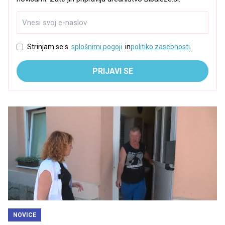
Strinjam se s
splošnimi pogoji
in
politiko zasebnosti
.
PRIJAVI SE
NOVICE