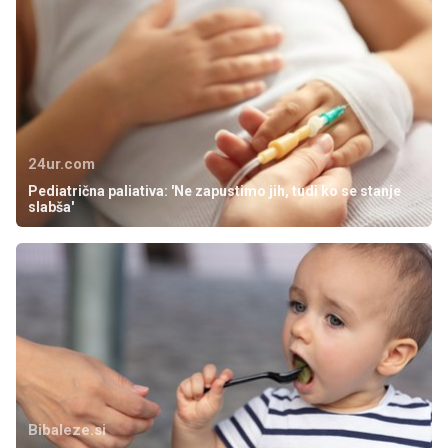
24ur.com
Pediatrična paliativa: 'Ne zapustimo jih, tudi ko se stanje
slabša'
Bibaleze.si