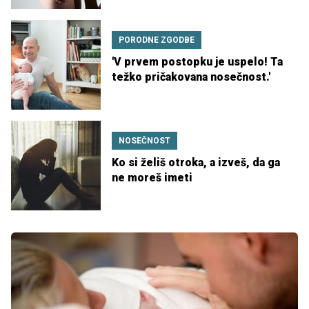
PORODNE ZGODBE
'V prvem postopku je uspelo! Ta
težko pričakovana nosečnost.'
NOSEČNOST
Ko si želiš otroka, a izveš, da ga
ne moreš imeti