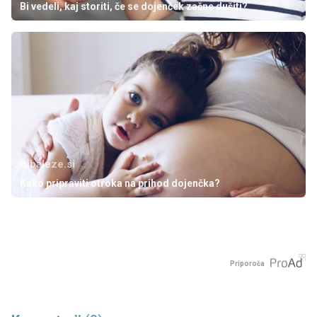
Bi vedeli, kaj storiti, če se dojenček začne dušiti?
Bibaleze.si
Kako pripraviti otroka na prihod dojenčka?
Priporoča