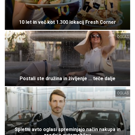
10 let in več kot 1.300 lokacij Fresh Corner
OGLAS
Postali ste družina in življenje ... teče dalje
OGLAS
Spletni avto oglasi spreminjajo način nakupa in