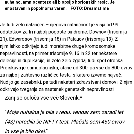
nuhalno, amniocentezo ali biopsijo horionskih resic. Je
enostaven in popolnoma varen.
FOTO: Dreamstime
Je tudi zelo natančen – njegova natančnost je višja od 99
odstotkov za tri najbolj pogoste sindrome: Downov (trisomija
21), Edwardsov (trisomija 18) in Patauov (trisomija 13). Z
njim lahko odkrijejo tudi morebitne druge kromosomske
nepravilnosti, na primer trisomije 9, 16 in 22 ter nekatere
delecije in duplikacije, in zelo zelo zgodaj tudi spol otročka.
Preiskava je samoplačniška, stane od 300, pa vse do 800 evrov
za najbolj zahtevno različico testa, s katero izvemo največ.
Nudijo ga zasebniki, pa tudi nekateri zdravstveni domovi. Z njim
odkrivajo tveganja za nastanek genetskih nepravilnosti.
Zanj se odloča vse več Slovenk.*
"
Moja nuhalna je bila v redu, vendar sem zaradi let
(43) naredila še NIFTY test. Plačala sem 450 evrov
in vse je bilo okej.
"