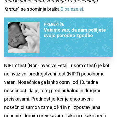
redu in danes imam zdravega 10-mesečnega
fantka
," se spominja bralka
Bibaleze.si.
PREBERI ŠE
Vabimo vas, da nam pošljete
svojo porodno zgodbo
NIFTY test (Non-Invasive Fetal TrisomY test) je kot
neinvazivni predrojstveni test (NIPT) popolnoma
varen. Nosečnica ga lahko opravi od 10. tedna
nosečnosti dalje, torej pred
nuhalno
in drugimi
preiskavami. Prednost je, ker je enostaven;
nosečnici samo vzamejo kri in ni izpostavljena
nobenim drugim preiskavam. Tako ni nikakršnega