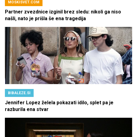
MOSKISVET.COM
Partner zvezdnice izginil brez sledu: nikoli ga niso
našli, nato je prišla še ena tragedija
BIBALEZE.SI
Jennifer Lopez želela pokazati idilo, splet pa je
razburila ena stvar