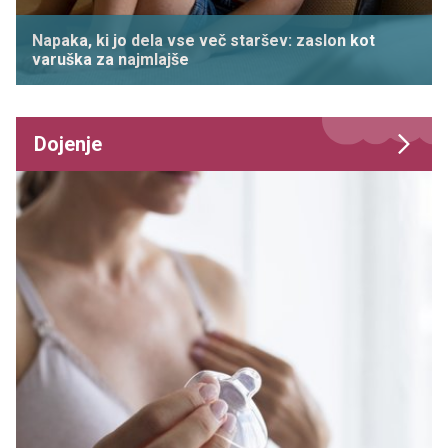
Napaka, ki jo dela vse več staršev: zaslon kot
varuška za najmlajše
Dojenje