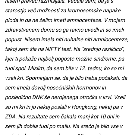
nisem preveč razmišljala. Vedela sem, da je s
starostjo več možnosti za kromosomske napake
ploda in da ne želim imeti amniocenteze. V mojem
zdravstvenem domu so ga ravno uvedli in so imeli
popust. Nisem imela niti nuhalne niti amniocenteze,
takoj sem šla na NIFTY test. Na "srednjo različico",
kjer ti pokaže najbolj pogoste možne sindrome, pa
tudi spol. Mislim, da sem bila v 12. tednu, ko so mi
vzeli kri. Spominjam se, da je bilo treba počakati, da
sem imela dovolj nosečniških hormonov in
posledično DNK še nerojenega otročka v krvi. Vzeli
so mi kri in jo nekaj poslali v Hongkong, nekaj pa v
ZDA. Na rezultate sem čakala manj kot 10 dni in
sem jih dobila tudi po mailu. Na srečo je bilo vse v