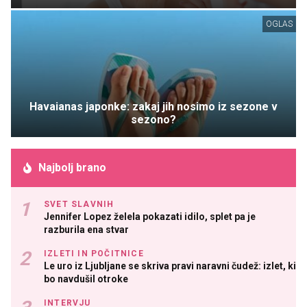
OGLAS
Havaianas japonke: zakaj jih nosimo iz sezone v
sezono?
Najbolj brano
SVET SLAVNIH
Jennifer Lopez želela pokazati idilo, splet pa je
razburila ena stvar
IZLETI IN POČITNICE
Le uro iz Ljubljane se skriva pravi naravni čudež: izlet, ki
bo navdušil otroke
INTERVJU