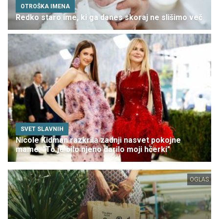
OTROŠKA IMENA
Redko staro ime, ki ga danes skoraj ne slišimo več
SVET SLAVNIH
Nicole Kidman razkrila zadnji nasvet pokojne
mame: "To je bilo njeno darilo moji hčerki"
OGLAS