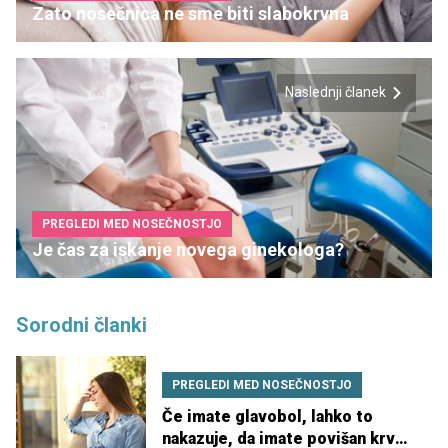
Zato nosečnica ne sme biti slabokrvna
Naslednji članek
PREGLEDI MED NOSEČNOSTJO
Je čas za iskanje novega ginekologa?
Sorodni članki
PREGLEDI MED NOSEČNOSTJO
Če imate glavobol, lahko to
nakazuje, da imate povišan krvni