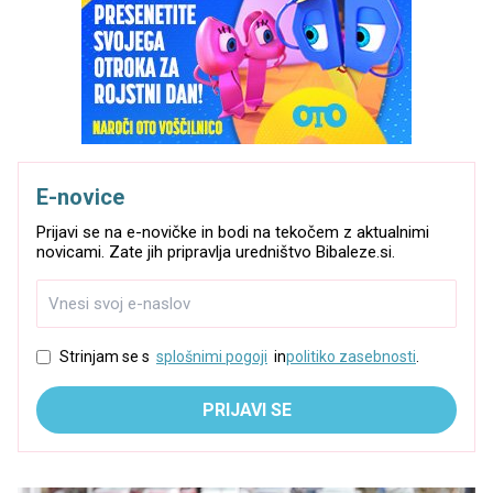
E-novice
Prijavi se na e-novičke in bodi na tekočem z aktualnimi
novicami. Zate jih pripravlja uredništvo Bibaleze.si.
Strinjam se s
splošnimi pogoji
in
politiko zasebnosti
.
PRIJAVI SE