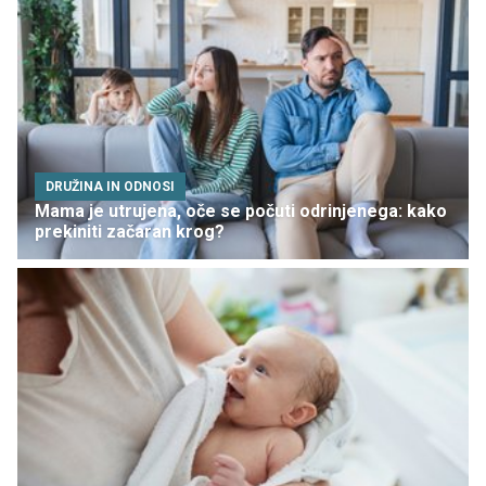
DRUŽINA IN ODNOSI
Mama je utrujena, oče se počuti odrinjenega: kako
prekiniti začaran krog?