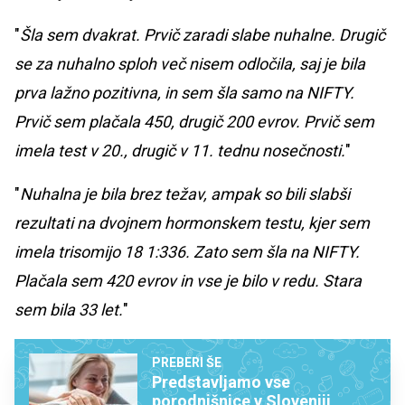
"
Šla sem dvakrat. Prvič zaradi slabe nuhalne. Drugič
se za nuhalno sploh več nisem odločila, saj je bila
prva lažno pozitivna, in sem šla samo na NIFTY.
Prvič sem plačala 450, drugič 200 evrov. Prvič sem
imela test v 20., drugič v 11. tednu nosečnosti.
"
"
Nuhalna je bila brez težav, ampak so bili slabši
rezultati na dvojnem hormonskem testu, kjer sem
imela trisomijo 18 1:336. Zato sem šla na NIFTY.
Plačala sem 420 evrov in vse je bilo v redu. Stara
sem bila 33 let.
"
PREBERI ŠE
Predstavljamo vse
porodnišnice v Sloveniji