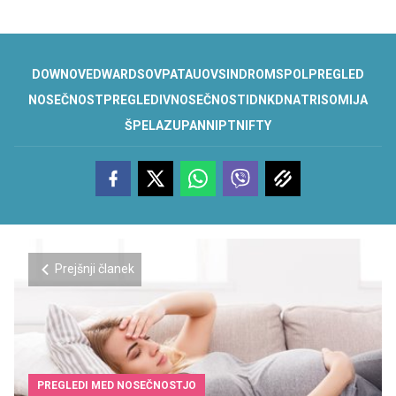
DOWNOV
EDWARDSOV
PATAUOV
SINDROM
SPOL
PREGLED
NOSEČNOST
PREGLEDI
V
NOSEČNOSTI
DNK
DNA
TRISOMIJA
ŠPELA
ZUPAN
NIPT
NIFTY
Prejšnji članek
PREGLEDI MED NOSEČNOSTJO