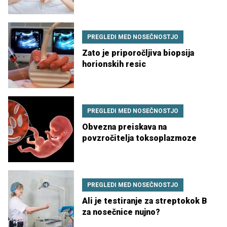
PREGLEDI MED NOSEČNOSTJO
Zato je priporočljiva biopsija
horionskih resic
PREGLEDI MED NOSEČNOSTJO
Obvezna preiskava na
povzročitelja toksoplazmoze
PREGLEDI MED NOSEČNOSTJO
Ali je testiranje za streptokok B
za nosečnice nujno?