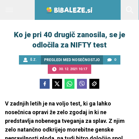
Ko je pri 40 drugič zanosila, se je
odločila za NIFTY test
Š.Z.
PREGLEDI MED NOSEČNOSTJO
0
30. 12. 2021 10.17
V zadnjih letih je na voljo test, ki ga lahko
nosečnica opravi že zelo zgodaj in ki ne
predstavlja nobenega tveganja za splav. Z njim
zelo natančno odkrijejo morebitne genske
nepravilnosti ploda, pa tudi hitro določijo spol.