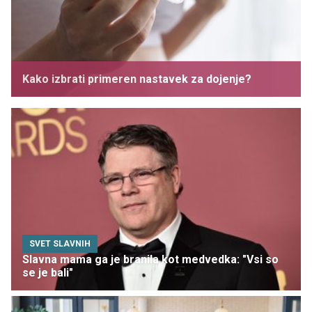
Kako izbrati primeren nastavek za dojenje?
SVET SLAVNIH
Slavna mama ga je branila kot medvedka: "Vsi so
se je bali"