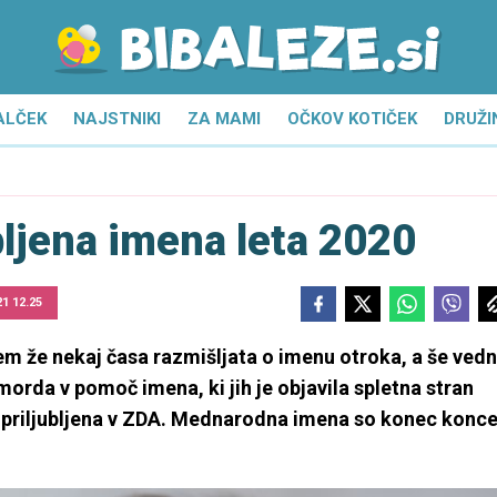
ALČEK
NAJSTNIKI
ZA MAMI
OČKOV KOTIČEK
DRUŽI
ubljena imena leta 2020
21 12.25
jem že nekaj časa razmišljata o imenu otroka, a še ved
rda v pomoč imena, ki jih je objavila spletna stran
olj priljubljena v ZDA. Mednarodna imena so konec konc