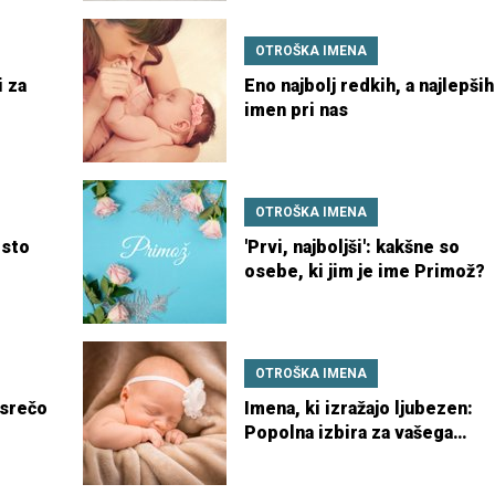
OTROŠKA IMENA
i za
Eno najbolj redkih, a najlepših
imen pri nas
OTROŠKA IMENA
osto
'Prvi, najboljši': kakšne so
osebe, ki jim je ime Primož?
OTROŠKA IMENA
 srečo
Imena, ki izražajo ljubezen:
Popolna izbira za vašega
malčka