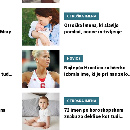
OTROŠKA IMENA
Otroška imena, ki slavijo
 Mary
pomlad, sonce in življenje
NOVICE
Najlepša Hrvatica za hčerko
 tudi
izbrala ime, ki je pri nas zelo
priljubljeno
OTROŠKA IMENA
ena
72 imen po horoskopskem
znaku za deklice kot tudi
dečke