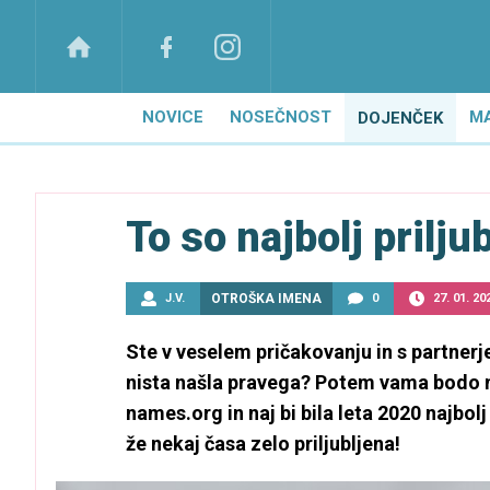
NOVICE
NOSEČNOST
M
DOJENČEK
To so najbolj prilj
J.V.
OTROŠKA IMENA
0
27. 01. 20
Ste v veselem pričakovanju in s partner
nista našla pravega? Potem vama bodo mo
names.org in naj bi bila leta 2020 najb
že nekaj časa zelo priljubljena!