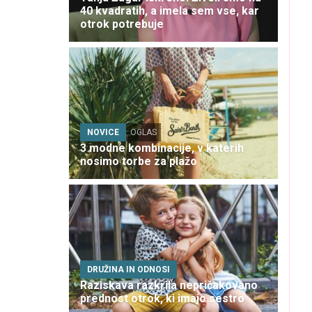
40 kvadratih, a imela sem vse, kar
otrok potrebuje
NOVICE
OGLAS
3 modne kombinacije, v katerih
nosimo torbe za plažo
DRUŽINA IN ODNOSI
Raziskava razkrila nepričakovano
prednost otrok, ki imajo sestro