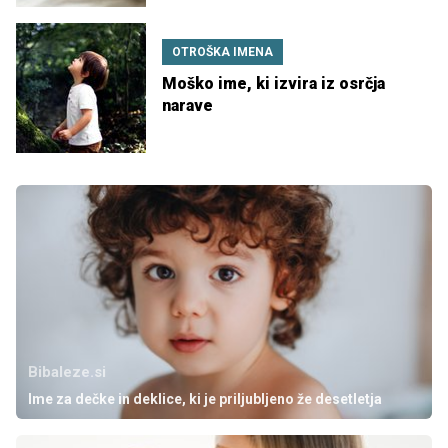
OTROŠKA IMENA
Moško ime, ki izvira iz osrčja
narave
Bibaleze.si
Ime za dečke in deklice, ki je priljubljeno že desetletja