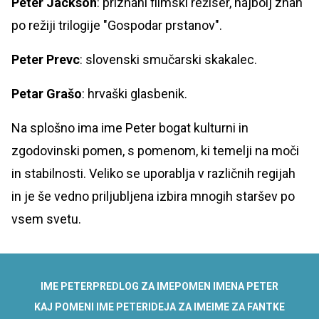
Peter Jackson
: priznani filmski režiser, najbolj znan
po režiji trilogije "Gospodar prstanov".
Peter Prevc
: slovenski smučarski skakalec.
Petar Grašo
: hrvaški glasbenik.
Na splošno ima ime Peter bogat kulturni in
zgodovinski pomen, s pomenom, ki temelji na moči
in stabilnosti. Veliko se uporablja v različnih regijah
in je še vedno priljubljena izbira mnogih staršev po
vsem svetu.
IME PETER
PREDLOG ZA IME
POMEN IMENA PETER
KAJ POMENI IME PETER
IDEJA ZA IME
IME ZA FANTKE