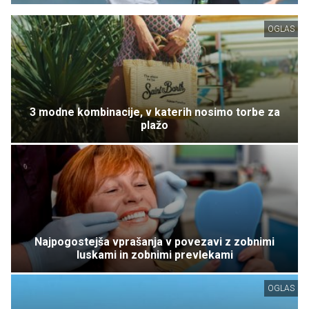
OGLAS
3 modne kombinacije, v katerih nosimo torbe za
plažo
Najpogostejša vprašanja v povezavi z zobnimi
luskami in zobnimi prevlekami
OGLAS