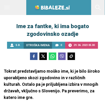
Ime za fantke, ki ima bogato
zgodovinsko ozadje
S.B.
OTROŠKA IMENA
0
29. 06. 2023 05.00
Tokrat predstavljamo moško ime, ki je bilo široko
uporabljeno skozi zgodovino in v različnih
kulturah. Ostalo pa je priljubljena izbira v mnogih
državah, vključno s Slovenijo. Pa preverimo, za
katero ime gre.