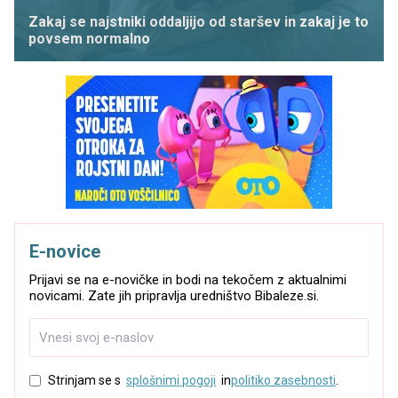
Zakaj se najstniki oddaljijo od staršev in zakaj je to
povsem normalno
E-novice
Prijavi se na e-novičke in bodi na tekočem z aktualnimi
novicami. Zate jih pripravlja uredništvo Bibaleze.si.
Strinjam se s
splošnimi pogoji
in
politiko zasebnosti
.