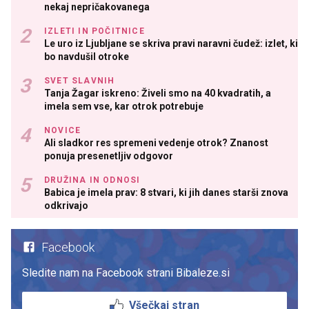
nekaj nepričakovanega
IZLETI IN POČITNICE
Le uro iz Ljubljane se skriva pravi naravni čudež: izlet, ki
bo navdušil otroke
SVET SLAVNIH
Tanja Žagar iskreno: Živeli smo na 40 kvadratih, a
imela sem vse, kar otrok potrebuje
NOVICE
Ali sladkor res spremeni vedenje otrok? Znanost
ponuja presenetljiv odgovor
DRUŽINA IN ODNOSI
Babica je imela prav: 8 stvari, ki jih danes starši znova
odkrivajo
Facebook
Sledite nam na Facebook strani Bibaleze.si
Všečkaj stran