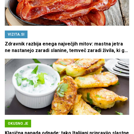
VIZITA.SI
Zdravnik razbija enega največjih mitov: mastna jetra
ne nastanejo zaradi slanine, temveč zaradi živila, ki ga
imamo vsi radi
OKUSNO.JE
Klasična panada odpade: tako Italijani pripravijo slastne