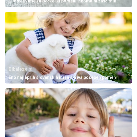
Čudovito ime za dečke, ki pomeni 'neomajni zaščitnik'
Bibaleze.si
Eno najlepših slovenskih imen skriva poseben pomen