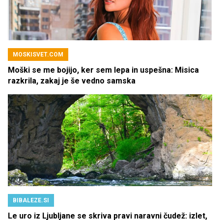
MOSKISVET.COM
Moški se me bojijo, ker sem lepa in uspešna: Misica
razkrila, zakaj je še vedno samska
BIBALEZE.SI
Le uro iz Ljubljane se skriva pravi naravni čudež: izlet,