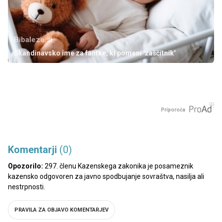
Bibaleze.si
Skandinavsko ime za fantke, ki pomeni 'zaščitnik'
Priporoča
Komentarji
(0)
Opozorilo:
297. členu Kazenskega zakonika je posameznik
kazensko odgovoren za javno spodbujanje sovraštva, nasilja ali
nestrpnosti.
PRAVILA ZA OBJAVO KOMENTARJEV