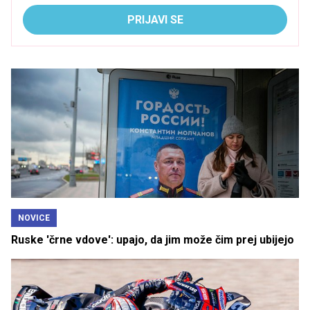
PRIJAVI SE
NOVICE
Ruske 'črne vdove': upajo, da jim može čim prej ubijejo