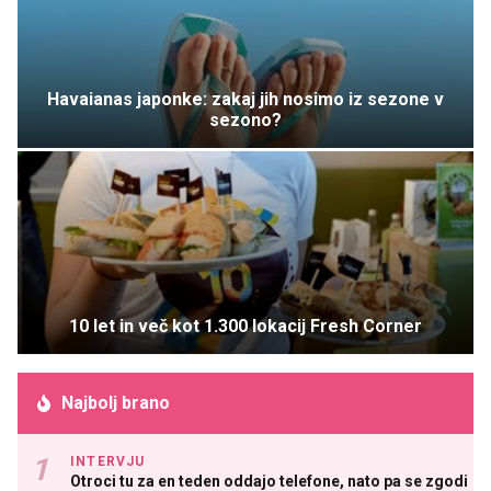
Havaianas japonke: zakaj jih nosimo iz sezone v
sezono?
10 let in več kot 1.300 lokacij Fresh Corner
Najbolj brano
INTERVJU
Otroci tu za en teden oddajo telefone, nato pa se zgodi