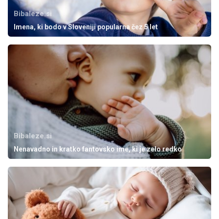
Bibaleze.si
Imena, ki bodo v Sloveniji popularna čez 5 let
Bibaleze.si
Nenavadno in kratko fantovsko ime, ki je zelo redko