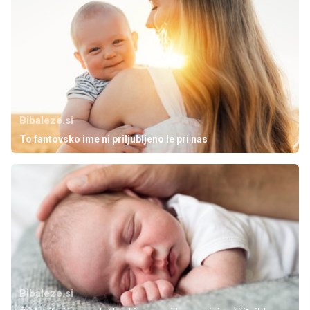
Bibaleze.si
To fantovsko ime ni priljubljeno le pri nas
Bibaleze.si