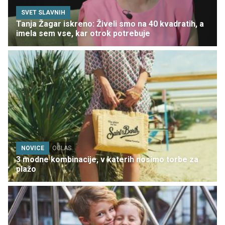
SVET SLAVNIH
Tanja Žagar iskreno: Živeli smo na 40 kvadratih, a
imela sem vse, kar otrok potrebuje
NOVICE
OGLAS
3 modne kombinacije, v katerih nosimo torbe za
plažo