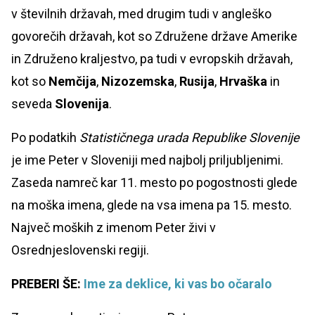
v številnih državah, med drugim tudi v angleško
govorečih državah, kot so Združene države Amerike
in Združeno kraljestvo, pa tudi v evropskih državah,
kot so
Nemčija
,
Nizozemska
,
Rusija
,
Hrvaška
in
seveda
Slovenija
.
Po podatkih
Statističnega urada Republike Slovenije
je ime Peter v Sloveniji med najbolj priljubljenimi.
Zaseda namreč kar 11. mesto po pogostnosti glede
na moška imena, glede na vsa imena pa 15. mesto.
Največ moških z imenom Peter živi v
Osrednjeslovenski regiji.
PREBERI ŠE:
Ime za deklice, ki vas bo očaralo