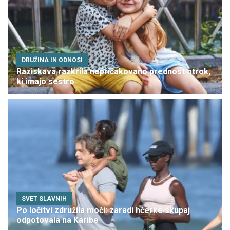
DRUŽINA IN ODNOSI
Raziskava razkrila nepričakovano prednost otrok,
ki imajo sestro
SVET SLAVNIH
Po ločitvi združila moči: zaradi hčerke skupaj
odpotovala na Karibe