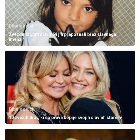
Bibaleze.si
Zvezdniki v otroštvu: Bi jih prepoznali brez slavnega
imena?
Bibaleze.si
10 zvezdnikov, ki so prave kopije svojih slavnih staršev