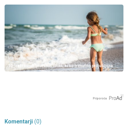
Bibaleze.si
10 prekrasnih 'morskih' imen, ki so trenutno priljubljena
Priporoča
Komentarji
(0)