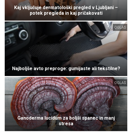
Kaj vključuje dermatološki pregled v Ljubljani –
potek pregleda in kaj pričakovati
OGLAS
Najboljše avto preproge: gumijaste ali tekstilne?
OGLAS
Ganoderma lucidum za boljši spanec in manj
stresa