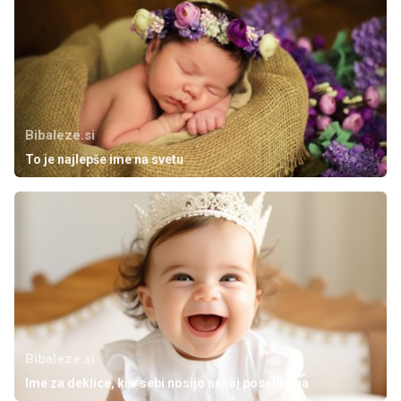
Bibaleze.si
To je najlepše ime na svetu
Bibaleze.si
Ime za deklice, ki v sebi nosijo nekaj posebnega