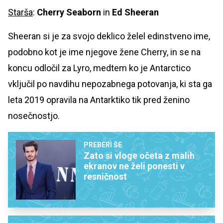
Starša
:
Cherry Seaborn
in
Ed Sheeran
Sheeran si je za svojo deklico želel edinstveno ime,
podobno kot je ime njegove žene Cherry, in se na
koncu odločil za Lyro, medtem ko je Antarctico
vključil po navdihu nepozabnega potovanja, ki sta ga
leta 2019 opravila na Antarktiko tik pred ženino
nosečnostjo.
PREBERI ŠE
Zato si vloge očeta z malih
ekranov ne želi ponesti v
resničnost