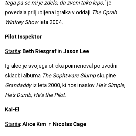
tega pa se mi je zdelo, da zveni tako lepo,"
je
povedala priljubljena igralka v oddaji
The Oprah
Winfrey Show
leta 2004.
Pilot Inspektor
Starša
:
Beth Riesgraf
in
Jason Lee
Igralec je svojega otroka poimenoval po uvodni
skladbi albuma
The Sophtware Slump
skupine
Grandaddy
iz leta 2000, ki nosi naslov
He's Simple,
He's Dumb, He's the Pilot
.
Kal-El
Starša
:
Alice Kim
in
Nicolas Cage