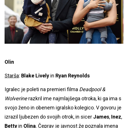
Olin
Starša
:
Blake Lively
in
Ryan Reynolds
Igralec je poleti na premieri filma
Deadpool &
Wolverine
razkril ime najmlajšega otroka, ki ga ima s
svojo ženo in obenem igralsko kolegico. V govoru je
izrazil ljubezen do svojih otrok, in sicer
James
,
Inez
,
Betty
in
Olina
. Čeprav je javnost že poznala imena