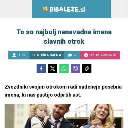
To so najbolj nenavadna imena
slavnih otrok
Ž. H.
OTROŠKA IMENA
0
27. 12. 2024 05.00
Zvezdniki svojim otrokom radi nadenejo posebna
imena, ki nas pustijo odprtih ust.