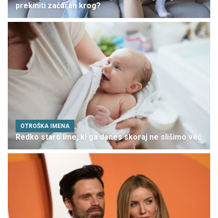
prekiniti začaran krog?
OTROŠKA IMENA
Redko staro ime, ki ga danes skoraj ne slišimo več