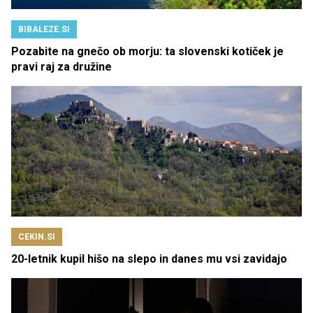
BIBALEZE.SI
Pozabite na gnečo ob morju: ta slovenski kotiček je
pravi raj za družine
CEKIN.SI
20-letnik kupil hišo na slepo in danes mu vsi zavidajo