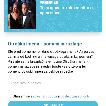
PREBERI ŠE
To si njuna otroka mislita o
njuni slavi
Otroška imena - pomeni in razlage
Ste pred pomembno izbiro otroškega imena? Ali pa vas
zanima od kod izvira ime vašega otroka in kaj pomeni?
Prijavite se na brezplačne e-novice Otroška imena -
pomeni in razlage in izvedeli boste vse o izvoru ter
pomenu otroških imen za deklice in dečke.
Strinjam se s
splošnimi pogoji
in
politiko zasebnosti
.
PRIJAVI SE