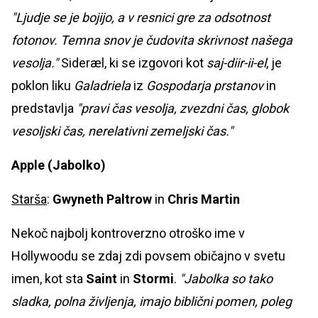
"Ljudje se je bojijo, a v resnici gre za odsotnost
fotonov. Temna snov je čudovita skrivnost našega
vesolja."
Sideræl, ki se izgovori kot
saj-diir-ii-el
, je
poklon liku
Galadriela
iz
Gospodarja prstanov
in
predstavlja
"pravi čas vesolja, zvezdni čas, globok
vesoljski čas, nerelativni zemeljski čas."
Apple (Jabolko)
Starša
:
Gwyneth Paltrow
in
Chris Martin
Nekoč najbolj kontroverzno otroško ime v
Hollywoodu se zdaj zdi povsem običajno v svetu
imen, kot sta
Saint
in
Stormi
.
"Jabolka so tako
sladka, polna življenja, imajo biblični pomen, poleg