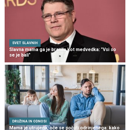
SVET SLAVNIH
Slavna mama ga je branila kot medvedka: "Vsi so
se je bali"
DRUŽINA IN ODNOSI
Mama je utrujena, oče se počuti odrinjenega: kako