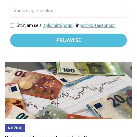
Strinjam se s
splošnimi pogoji
in
politiko zasebnosti
.
PRIJAVI SE
NOVICE