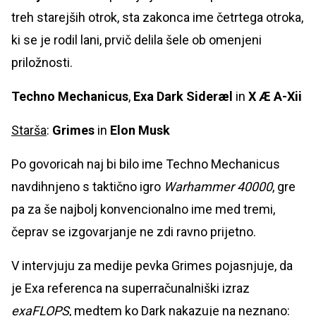
treh starejših otrok, sta zakonca ime četrtega otroka,
ki se je rodil lani, prvič delila šele ob omenjeni
priložnosti.
Techno Mechanicus
,
Exa Dark Sideræl
in
X Æ A-Xii
Starša
:
Grimes
in
Elon Musk
Po govoricah naj bi bilo ime Techno Mechanicus
navdihnjeno s taktično igro
Warhammer 40000
, gre
pa za še najbolj konvencionalno ime med tremi,
čeprav se izgovarjanje ne zdi ravno prijetno.
V intervjuju za medije pevka Grimes pojasnjuje, da
je Exa referenca na superračunalniški izraz
exaFLOPS
, medtem ko Dark nakazuje na neznano: