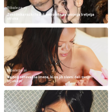
Bibaleze.si
Zvezdnika razkrila šokantno ime za svojega tretjega
otroka
Bibaleze.si
Najbolj nenavadna imena, ki so jih slavni dali svojim
otrokom