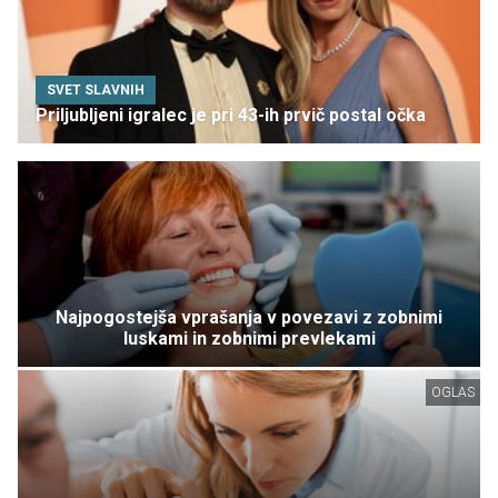
SVET SLAVNIH
Priljubljeni igralec je pri 43-ih prvič postal očka
Najpogostejša vprašanja v povezavi z zobnimi
luskami in zobnimi prevlekami
OGLAS