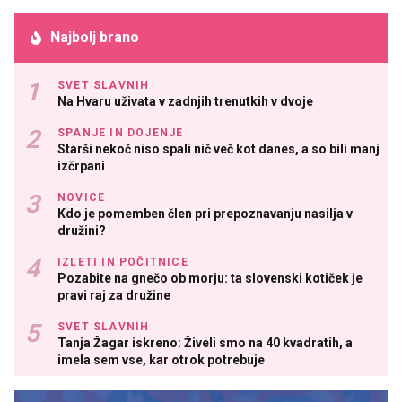
Najbolj brano
SVET SLAVNIH
Na Hvaru uživata v zadnjih trenutkih v dvoje
SPANJE IN DOJENJE
Starši nekoč niso spali nič več kot danes, a so bili manj
izčrpani
NOVICE
Kdo je pomemben člen pri prepoznavanju nasilja v
družini?
IZLETI IN POČITNICE
Pozabite na gnečo ob morju: ta slovenski kotiček je
pravi raj za družine
SVET SLAVNIH
Tanja Žagar iskreno: Živeli smo na 40 kvadratih, a
imela sem vse, kar otrok potrebuje