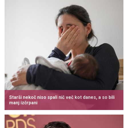
Starši nekoč niso spali nič več kot danes, a so bili
manj izčrpani