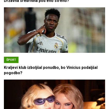
Državna srebrnina pod eno streho?
ŠPORT
Kraljevi klub izboljšal ponudbo, bo Vinicius podaljšal
pogodbo?