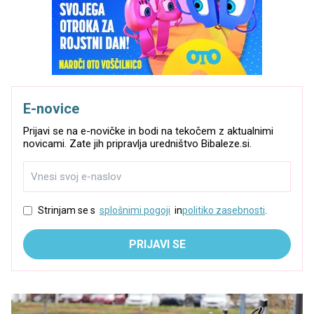
E-novice
Prijavi se na e-novičke in bodi na tekočem z aktualnimi
novicami. Zate jih pripravlja uredništvo Bibaleze.si.
Strinjam se s
splošnimi pogoji
in
politiko zasebnosti
.
PRIJAVI SE