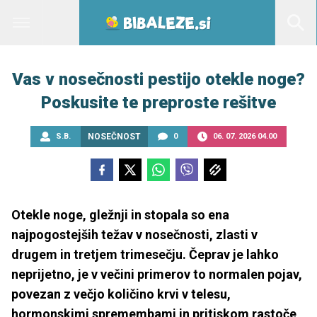
Vas v nosečnosti pestijo otekle noge?
Poskusite te preproste rešitve
S.B.
NOSEČNOST
0
06. 07. 2026 04.00
Otekle noge, gležnji in stopala so ena
najpogostejših težav v nosečnosti, zlasti v
drugem in tretjem trimesečju. Čeprav je lahko
neprijetno, je v večini primerov to normalen pojav,
povezan z večjo količino krvi v telesu,
hormonskimi spremembami in pritiskom rastoče