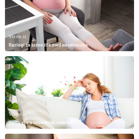
Vizita.si
Razlogi za krčne žile med nosečnostjo
Vizita.si
Veste vse o nosečniški slabosti?