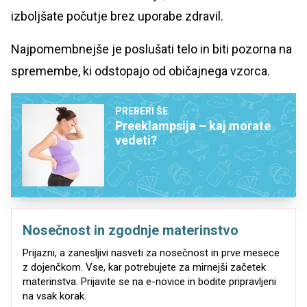
izboljšate počutje brez uporabe zdravil.
Najpomembnejše je poslušati telo in biti pozorna na
spremembe, ki odstopajo od običajnega vzorca.
PREBERI ŠE
Preeklampsija – kaj morate
vedeti?
Nosečnost in zgodnje materinstvo
Prijazni, a zanesljivi nasveti za nosečnost in prve mesece
z dojenčkom. Vse, kar potrebujete za mirnejši začetek
materinstva. Prijavite se na e-novice in bodite pripravljeni
na vsak korak.