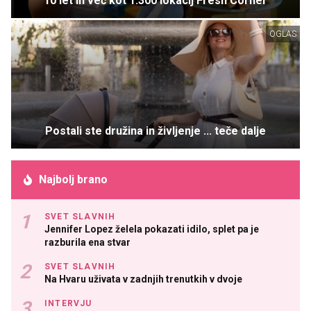
10 let in več kot 1.300 lokacij Fresh Corner
OGLAS
Postali ste družina in življenje ... teče dalje
Najbolj brano
SVET SLAVNIH
Jennifer Lopez želela pokazati idilo, splet pa je
razburila ena stvar
SVET SLAVNIH
Na Hvaru uživata v zadnjih trenutkih v dvoje
INTERVJU