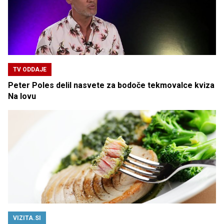
TV ODDAJE
Peter Poles delil nasvete za bodoče tekmovalce kviza
Na lovu
VIZITA.SI