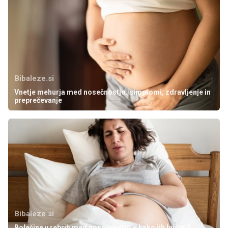
Bibaleze.si
Vnetje mehurja med nosečnostjo: simptomi, zdravljenje in
preprečevanje
Bibaleze.si
Bolečine v rebrih med nosečnostjo – kako jih lajšati?