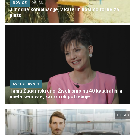
NOVICE
OGLAS
3 modne kombinacije, v katerih nosimo torbe za
plažo
SVET SLAVNIH
Tanja Žagar iskreno: Živeli smo na 40 kvadratih, a
imela sem vse, kar otrok potrebuje
OGLAS