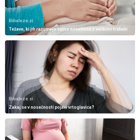
Bibaleze.si
Težave, ki jih razumejo samo nosečnice z velikimi trebuhi
Bibaleze.si
Zakaj se v nosečnosti pojavi vrtoglavica?