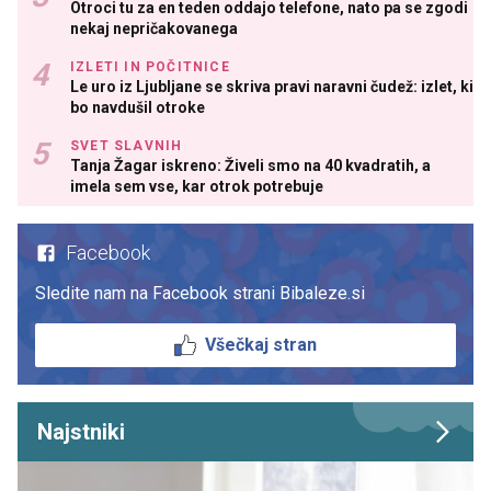
Otroci tu za en teden oddajo telefone, nato pa se zgodi
nekaj nepričakovanega
IZLETI IN POČITNICE
Le uro iz Ljubljane se skriva pravi naravni čudež: izlet, ki
bo navdušil otroke
SVET SLAVNIH
Tanja Žagar iskreno: Živeli smo na 40 kvadratih, a
imela sem vse, kar otrok potrebuje
Facebook
Sledite nam na Facebook strani Bibaleze.si
Všečkaj stran
Najstniki