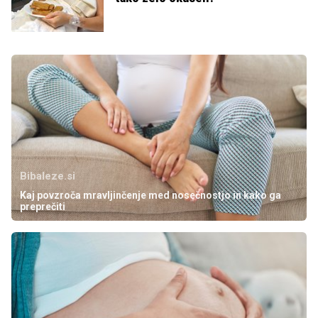
Bibaleze.si
Kaj povzroča mravljinčenje med nosečnostjo in kako ga
preprečiti