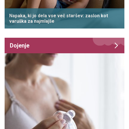
Napaka, ki jo dela vse več staršev: zaslon kot
varuška za najmlajše
Dojenje