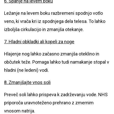
6. Spanje na levem boku
Ležanje na levem boku razbremeni spodnjo votlo
veno, ki vrača kri iz spodnjega dela telesa. To lahko
izboljša cirkulacijo in zmanjša otekanje.
7. Hladni obkladki ali kopeli za noge
Hlajenje nog lahko začasno zmanjša oteklino in
občutek teže. Pomaga lahko tudi namakanje stopal v
hladni (ne ledeni) vodi.
8. Zmanjšajte vnos soli
Preveč soli lahko prispeva k zadrževanju vode. NHS
priporoča uravnoteženo prehrano z zmernim
vnosom natrija.