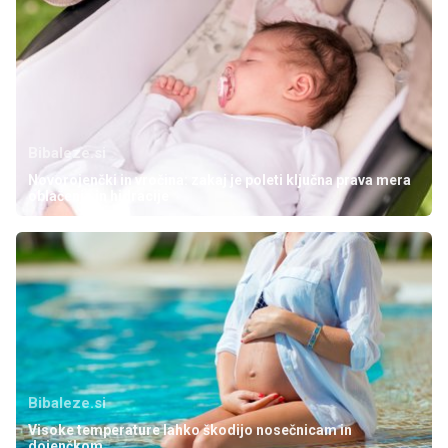
Bibaleze.si
Novorojenčki in vročina: zakaj je poleti ključna prava mera
oblačenja in hidracije
Bibaleze.si
Visoke temperature lahko škodijo nosečnicam in
dojenčkom