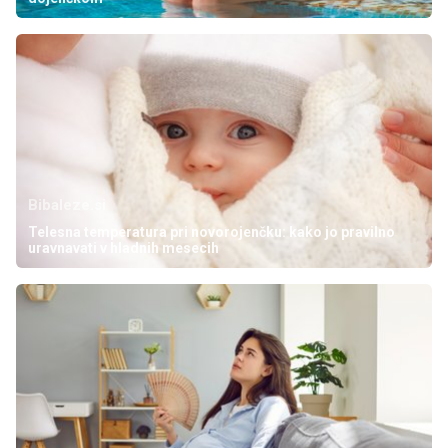
Bibaleze.si
Telesna temperatura pri novorojenčku: kako jo pravilno
uravnavati v hladnih mesecih