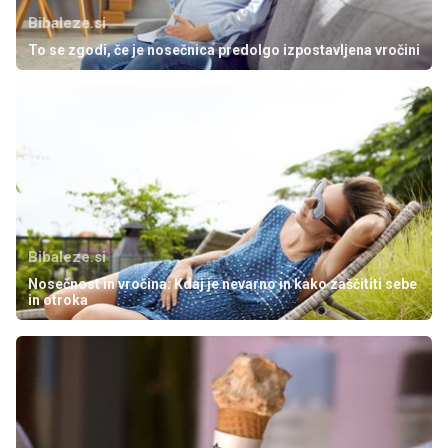
Bibaleze.si
To se zgodi, če je nosečnica predolgo izpostavljena vročini
Bibaleze.si
Nosečnost in vročina: Kdaj je nevarno in kako zaščititi sebe
in otroka