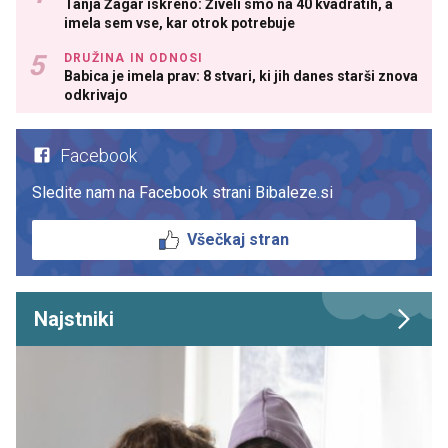
Tanja Žagar iskreno: Živeli smo na 40 kvadratih, a
imela sem vse, kar otrok potrebuje
DRUŽINA IN ODNOSI
Babica je imela prav: 8 stvari, ki jih danes starši znova
odkrivajo
Facebook
Sledite nam na Facebook strani Bibaleze.si
Všečkaj stran
Najstniki