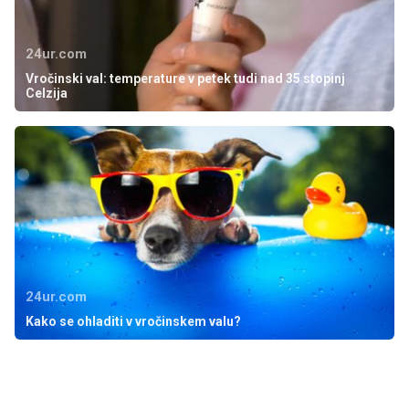
24ur.com
Vročinski val: temperature v petek tudi nad 35 stopinj
Celzija
24ur.com
Kako se ohladiti v vročinskem valu?