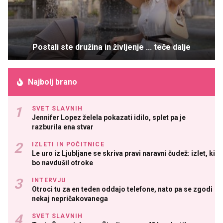
Postali ste družina in življenje ... teče dalje
Najbolj brano
SVET SLAVNIH
Jennifer Lopez želela pokazati idilo, splet pa je
razburila ena stvar
IZLETI IN POČITNICE
Le uro iz Ljubljane se skriva pravi naravni čudež: izlet, ki
bo navdušil otroke
INTERVJU
Otroci tu za en teden oddajo telefone, nato pa se zgodi
nekaj nepričakovanega
SVET SLAVNIH