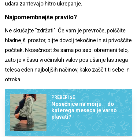
udara zahtevajo hitro ukrepanje.
Najpomembnejše pravilo?
Ne skušajte "zdržati". Če vam je prevroče, poiščite
hladnejši prostor, pijte dovolj tekočine in si privoščite
počitek. Nosečnost že sama po sebi obremeni telo,
zato je v času vročinskih valov poslušanje lastnega
telesa eden najboljših načinov, kako zaščititi sebe in
otroka.
PREBERI ŠE
Nosečnice na morju – do
katerega meseca je varno
plavati?