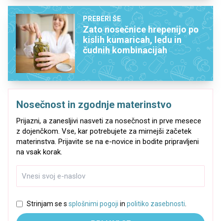
PREBERI ŠE
Zato nosečnice hrepenijo po
kislih kumaricah, ledu in
čudnih kombinacijah
Nosečnost in zgodnje materinstvo
Prijazni, a zanesljivi nasveti za nosečnost in prve mesece
z dojenčkom. Vse, kar potrebujete za mirnejši začetek
materinstva. Prijavite se na e-novice in bodite pripravljeni
na vsak korak.
Strinjam se s
splošnimi pogoji
in
politiko zasebnosti
.