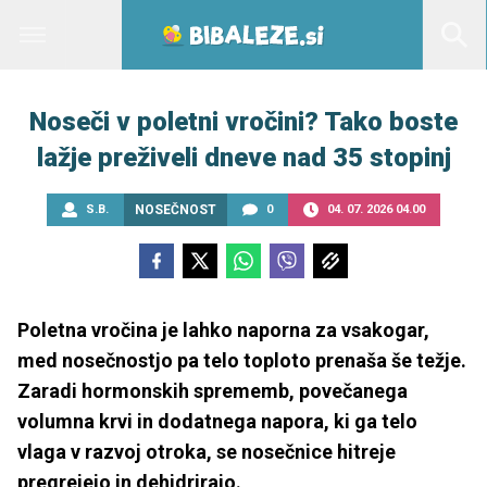
Noseči v poletni vročini? Tako boste
lažje preživeli dneve nad 35 stopinj
S.B.
NOSEČNOST
0
04. 07. 2026 04.00
Poletna vročina je lahko naporna za vsakogar,
med nosečnostjo pa telo toploto prenaša še težje.
Zaradi hormonskih sprememb, povečanega
volumna krvi in dodatnega napora, ki ga telo
vlaga v razvoj otroka, se nosečnice hitreje
pregrejejo in dehidrirajo.