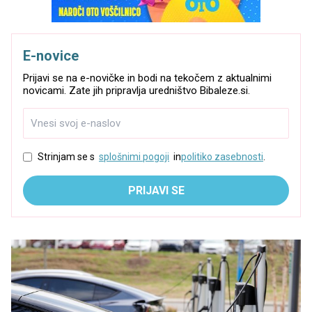
E-novice
Prijavi se na e-novičke in bodi na tekočem z aktualnimi
novicami. Zate jih pripravlja uredništvo Bibaleze.si.
Strinjam se s
splošnimi pogoji
in
politiko zasebnosti
.
PRIJAVI SE