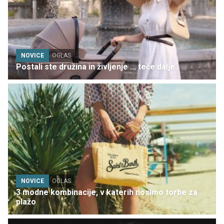
NOVICE
OGLAS
Postali ste družina in življenje ... teče dalje
NOVICE
OGLAS
3 modne kombinacije, v katerih nosimo torbe za
plažo