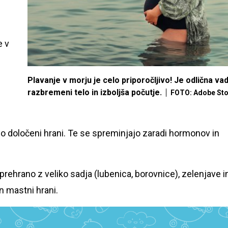
e v
Plavanje v morju je celo priporočljivo! Je odlična vad
razbremeni telo in izboljša počutje.
FOTO: Adobe St
po določeni hrani. Te se spreminjajo zaradi hormonov in
rehrano z veliko sadja (lubenica, borovnice), zelenjave i
in mastni hrani.