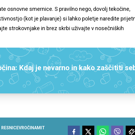
te osnovne smernice. S pravilno nego, dovolj tekočine,
vnostjo (kot je plavanje) si lahko poletje naredite prijet
jte strokovnjake in brez skrbi uživajte v nosečniških
čina: Kdaj je nevarno in kako zaščititi se
N RESNICE
VROČINA
MIT