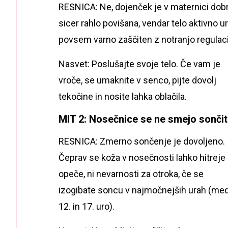
RESNICA: Ne, dojenček je v maternici dob
sicer rahlo povišana, vendar telo aktivno 
povsem varno zaščiten z notranjo regulaci
Nasvet: Poslušajte svoje telo. Če vam je
vroče, se umaknite v senco, pijte dovolj
tekočine in nosite lahka oblačila.
MIT 2: Nosečnice se ne smejo sončit
RESNICA: Zmerno sončenje je dovoljeno.
Čeprav se koža v nosečnosti lahko hitreje
opeče, ni nevarnosti za otroka, če se
izogibate soncu v najmočnejših urah (me
12. in 17. uro).