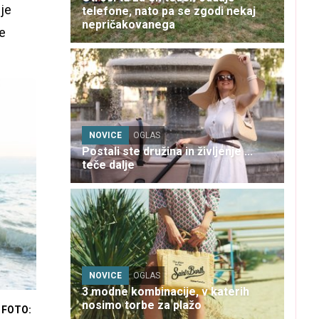
je
telefone, nato pa se zgodi nekaj
nepričakovanega
je
NOVICE
OGLAS
Postali ste družina in življenje ...
teče dalje
NOVICE
OGLAS
3 modne kombinacije, v katerih
nosimo torbe za plažo
FOTO: