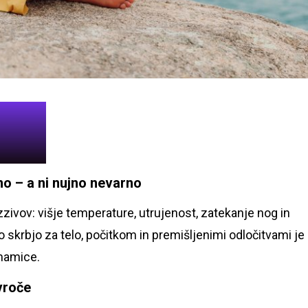
no – a ni nujno nevarno
zivov: višje temperature, utrujenost, zatekanje nog in
o skrbjo za telo, počitkom in premišljenimi odločitvami je
 mamice.
vroče