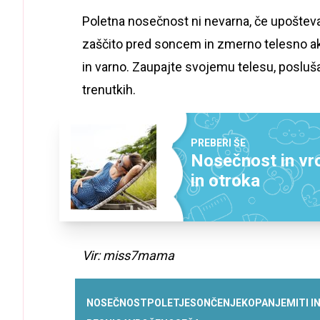
Poletna nosečnost ni nevarna, če upošteva
zaščito pred soncem in zmerno telesno akti
in varno. Zaupajte svojemu telesu, posluša
trenutkih.
PREBERI ŠE
Nosečnost in vro
in otroka
Vir: miss7mama
NOSEČNOST
POLETJE
SONČENJE
KOPANJE
MITI I