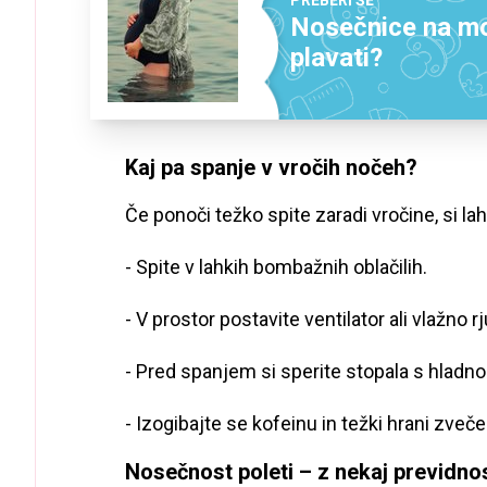
Nosečnice na mo
plavati?
Kaj pa spanje v vročih nočeh?
Če ponoči težko spite zaradi vročine, si l
- Spite v lahkih bombažnih oblačilih.
- V prostor postavite ventilator ali vlažno 
- Pred spanjem si sperite stopala s hladno
- Izogibajte se kofeinu in težki hrani zveče
Nosečnost poleti – z nekaj previdnos