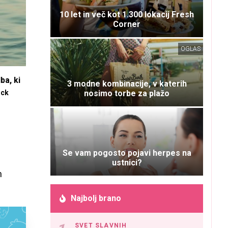
10 let in več kot 1.300 lokacij Fresh
Corner
OGLAS
ba, ki
3 modne kombinacije, v katerih
ock
nosimo torbe za plažo
Se vam pogosto pojavi herpes na
ustnici?
n
Najbolj brano
SVET SLAVNIH