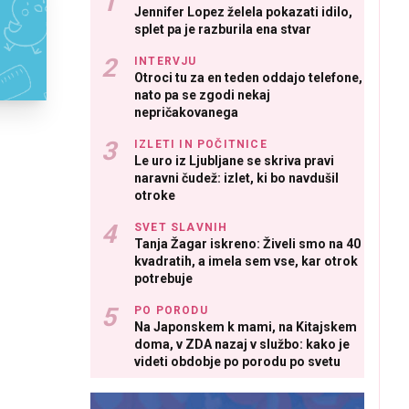
Jennifer Lopez želela pokazati idilo,
splet pa je razburila ena stvar
INTERVJU
Otroci tu za en teden oddajo telefone,
nato pa se zgodi nekaj
nepričakovanega
IZLETI IN POČITNICE
Le uro iz Ljubljane se skriva pravi
naravni čudež: izlet, ki bo navdušil
otroke
SVET SLAVNIH
Tanja Žagar iskreno: Živeli smo na 40
kvadratih, a imela sem vse, kar otrok
potrebuje
PO PORODU
Na Japonskem k mami, na Kitajskem
doma, v ZDA nazaj v službo: kako je
videti obdobje po porodu po svetu