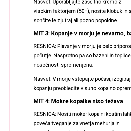
Nasvet: Uporabljajte zaščitno kremo z
visokim faktorjem (50+), nosite klobuk in 
sončite le zjutraj ali pozno popoldne.
MIT 3: Kopanje v morju je nevarno, ba
RESNICA: Plavanje v morju je celo priporočl
počutje. Nasprotno pa so bazeni in toplice l
nosečnosti spremenjena.
Nasvet: V morje vstopajte počasi, izogi
kopanju preoblecite v suho kopalno opre
MIT 4: Mokre kopalke niso težava
RESNICA: Nositi moker kopalni kostim lah
poveča tveganje za vnetja mehurja in