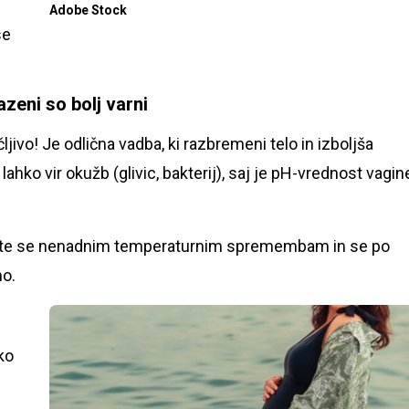
Adobe Stock
se
zeni so bolj varni
jivo! Je odlična vadba, ki razbremeni telo in izboljša
ahko vir okužb (glivic, bakterij), saj je pH-vrednost vagin
bajte se nenadnim temperaturnim spremembam in se po
mo.
ko