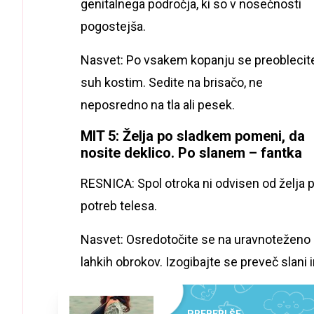
genitalnega področja, ki so v nosečnosti
pogostejša.
Nasvet: Po vsakem kopanju se preoblecit
suh kostim. Sedite na brisačo, ne
neposredno na tla ali pesek.
MIT 5: Želja po sladkem pomeni, da
nosite deklico. Po slanem – fantka
RESNICA: Spol otroka ni odvisen od želja 
potreb telesa.
Nasvet: Osredotočite se na uravnoteženo p
lahkih obrokov. Izogibajte se preveč slani 
PREBERI ŠE