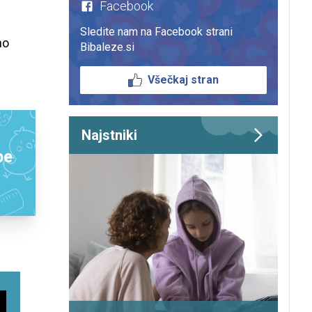
Facebook
Sledite nam na Facebook strani
no
Bibaleze.si
Všečkaj stran
Najstniki
be