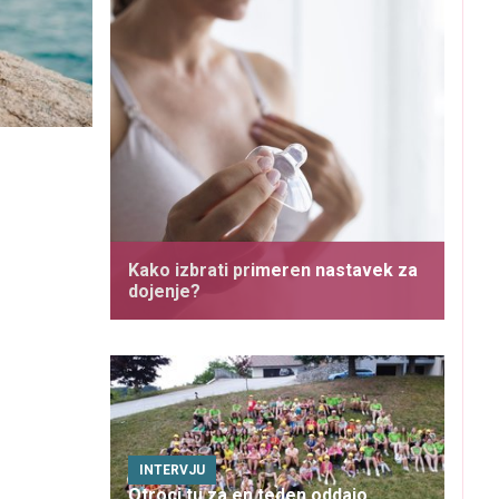
Kako izbrati primeren nastavek za
dojenje?
INTERVJU
Otroci tu za en teden oddajo