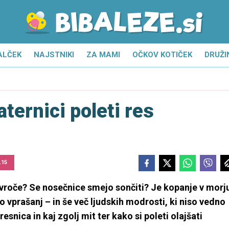
ALČEK
NAJSTNIKI
ZA MAMI
OČKOV KOTIČEK
DRUŽI
aternici poleti res
.15
revroče? Se nosečnice smejo sončiti? Je kopanje v morj
o vprašanj – in še več ljudskih modrosti, ki niso vedno
esnica in kaj zgolj mit ter kako si poleti olajšati