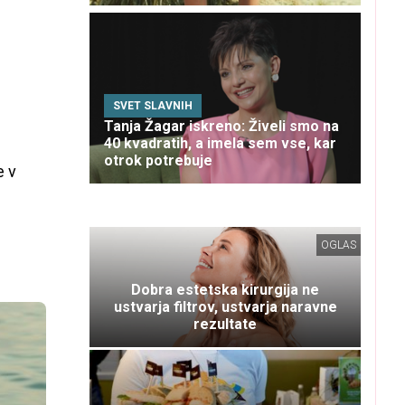
SVET SLAVNIH
Tanja Žagar iskreno: Živeli smo na
40 kvadratih, a imela sem vse, kar
otrok potrebuje
e v
OGLAS
Dobra estetska kirurgija ne
ustvarja filtrov, ustvarja naravne
rezultate