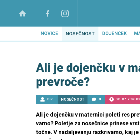
NOVICE
DOJENČEK
M
NOSEČNOST
Ali je dojenčku v m
prevroče?
B.R.
NOSEČNOST
0
28. 07. 2026 03
Ali je dojenčku v maternici poleti res p
varno? Poletje za nosečnice prinese vrst
točne. V nadaljevanju razkrivamo, kaj je r