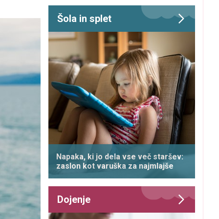
Šola in splet
Napaka, ki jo dela vse več staršev:
zaslon kot varuška za najmlajše
Dojenje