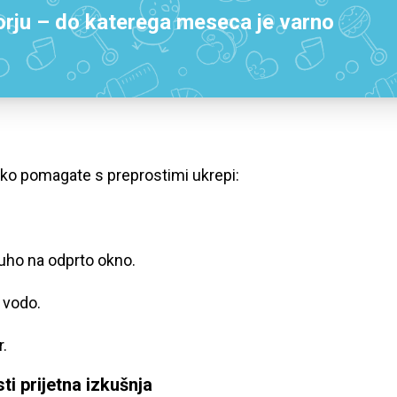
rju – do katerega meseca je varno
ahko pomagate s preprostimi ukrepi:
rjuho na odprto okno.
 vodo.
r.
ti prijetna izkušnja