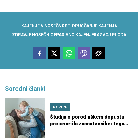
KAJENJE V NOSEČNOSTI
OPUŠČANJE KAJENJA
ZDRAVJE NOSEČNICE
PASIVNO KAJENJE
RAZVOJ PLODA
Sorodni članki
NOVICE
Študija o porodniškem dopustu
presenetila znanstvenike: tega
niso pričakovali