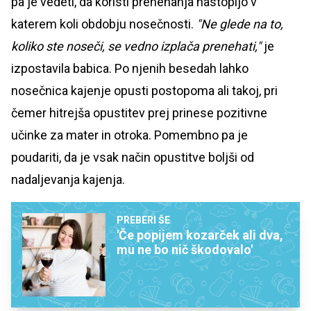
pa je vedeti, da koristi prenehanja nastopijo v
katerem koli obdobju nosečnosti.
"Ne glede na to,
koliko ste noseči, se vedno izplača prenehati,"
je
izpostavila babica. Po njenih besedah lahko
nosečnica kajenje opusti postopoma ali takoj, pri
čemer hitrejša opustitev prej prinese pozitivne
učinke za mater in otroka. Pomembno pa je
poudariti, da je vsak način opustitve boljši od
nadaljevanja kajenja.
PREBERI ŠE
'Če popijem kozarček ali dva,
mu ne bo nič škodovalo'