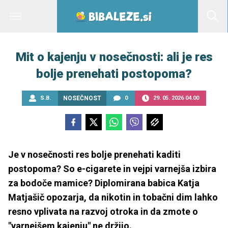
Mit o kajenju v nosečnosti: ali je res
bolje prenehati postopoma?
S.B.
NOSEČNOST
0
29. 05. 2026 04.00
Je v nosečnosti res bolje prenehati kaditi
postopoma? So e-cigarete in vejpi varnejša izbira
za bodoče mamice? Diplomirana babica Katja
Matjašič opozarja, da nikotin in tobačni dim lahko
resno vplivata na razvoj otroka in da zmote o
"varnejšem kajenju" ne držijo.