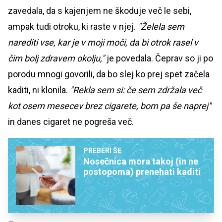
zavedala, da s kajenjem ne škoduje več le sebi,
ampak tudi otroku, ki raste v njej.
"Želela sem
narediti vse, kar je v moji moči, da bi otrok rasel v
čim bolj zdravem okolju,"
je povedala. Čeprav so ji po
porodu mnogi govorili, da bo slej ko prej spet začela
kaditi, ni klonila.
"Rekla sem si: če sem zdržala več
kot osem mesecev brez cigarete, bom pa še naprej"
in danes cigaret ne pogreša več.
PREBERI ŠE
Nosečnica mora takoj (in ne
postopoma) prenehati kaditi