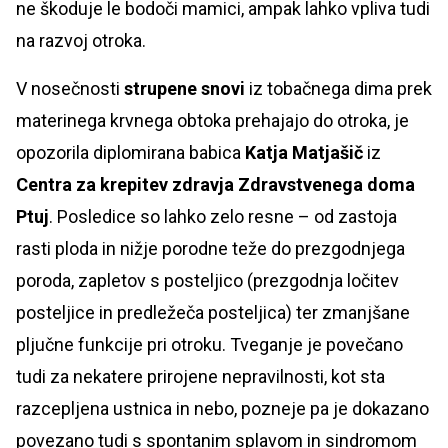
ne škoduje le bodoči mamici, ampak lahko vpliva tudi
na razvoj otroka.
V nosečnosti
strupene snovi
iz tobačnega dima prek
materinega krvnega obtoka prehajajo do otroka, je
opozorila diplomirana babica
Katja Matjašič
iz
Centra za krepitev zdravja Zdravstvenega doma
Ptuj
. Posledice so lahko zelo resne – od zastoja
rasti ploda in nižje porodne teže do prezgodnjega
poroda, zapletov s posteljico (prezgodnja ločitev
posteljice in predležeča posteljica) ter zmanjšane
pljučne funkcije pri otroku. Tveganje je povečano
tudi za nekatere prirojene nepravilnosti, kot sta
razcepljena ustnica in nebo, pozneje pa je dokazano
povezano tudi s spontanim splavom in sindromom