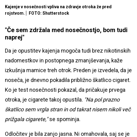
Kajenje v nosečnosti vpliva na zdravje otroka že pred
rojstvom.
FOTO: Shutterstock
"Če sem zdržala med nosečnostjo, bom tudi
naprej"
Da je opustitev kajenja mogoča tudi brez nikotinskih
nadomestkov in postopnega zmanjševanja, kaže
izkušnja mamice treh otrok. Preden je izvedela, da je
noseča, je dnevno pokadila približno škatlico cigaret.
Ko je test nosečnosti pokazal, da pričakuje prvega
otroka, je cigarete takoj opustila.
"Na pol prazno
škatlico sem vrgla stran in od takrat nisem nikoli več
prižgala cigarete,"
se spominja.
Odločitev je bila zanjo jasna. Ni omahovala, saj se je