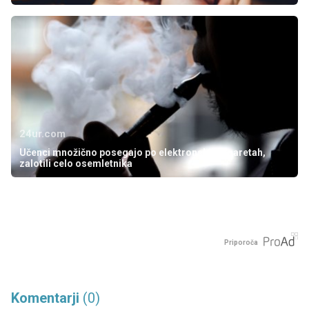
24ur.com
Učenci množično posegajo po elektronskih cigaretah,
zalotili celo osemletnika
Priporoča
Komentarji
(0)