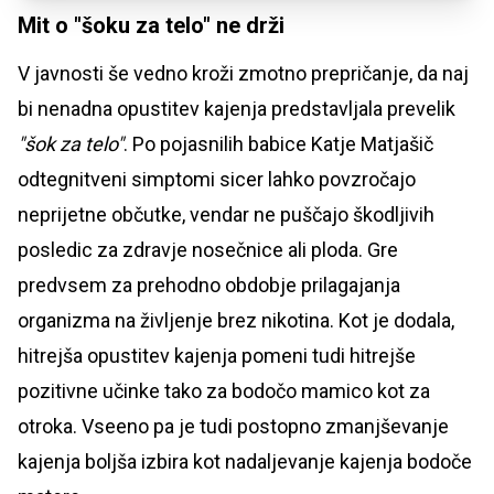
Mit o "šoku za telo" ne drži
V javnosti še vedno kroži zmotno prepričanje, da naj
bi nenadna opustitev kajenja predstavljala prevelik
"šok za telo"
. Po pojasnilih babice Katje Matjašič
odtegnitveni simptomi sicer lahko povzročajo
neprijetne občutke, vendar ne puščajo škodljivih
posledic za zdravje nosečnice ali ploda. Gre
predvsem za prehodno obdobje prilagajanja
organizma na življenje brez nikotina. Kot je dodala,
hitrejša opustitev kajenja pomeni tudi hitrejše
pozitivne učinke tako za bodočo mamico kot za
otroka. Vseeno pa je tudi postopno zmanjševanje
kajenja boljša izbira kot nadaljevanje kajenja bodoče