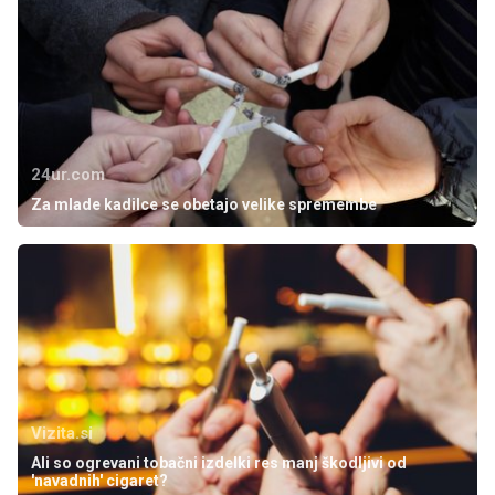
24ur.com
Za mlade kadilce se obetajo velike spremembe
Vizita.si
Ali so ogrevani tobačni izdelki res manj škodljivi od
'navadnih' cigaret?