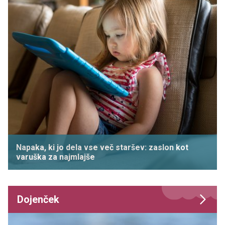
Napaka, ki jo dela vse več staršev: zaslon kot
varuška za najmlajše
Dojenček