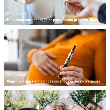
Bibaleze.si
Nosečnica mora takoj (in ne postopoma) prenehati kaditi
Bibaleze.si
Vejpi in e-cigarete med nosečnostjo: kakšna so tveganja?