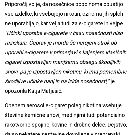
Priporočljivo je, da nosečnice popolnoma opustijo
vse izdelke, ki vsebujejo nikotin, oziroma jih sploh
ne uporabljajo, kar velja tudi za e-cigarete in vejpe.
"Učinki uporabe e-cigarete v času nosečnosti niso
raziskani. Čeprav je morda še nerojeni otrok ob
uporabi e-cigarete v primerjavi s kajenjem klasičnih
cigaret izpostavljen manjšemu obsegu škodljivih
snovi, pa je izpostavljen nikotinu, ki ima pomembne
škodljive učinke nanj in na izide nosečnosti,"
je
opozorila Katja Matjašič.
Obenem aerosol e-cigaret poleg nikotina vsebuje
številne kemične snovi, med njimi tudi potencialno
rakotvorne spojine, kovine in drobne delce. Dejstvo,
da so nekatere sestavine dovoljene v prehranski