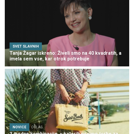
SVET SLAVNIH
Tanja Žagar iskreno: Živeli smo na 40 kvadratih, a
imela sem vse, kar otrok potrebuje
NOVICE
OGLAS
3 modne kombinacije, v katerih nosimo torbe za