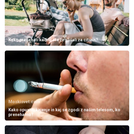
Vizita.si
Kako prenehati kaditi: ste že slišali za citizin?
Moskisvet.com
Kako opustiti kajenje in kaj se zgodi z našim telesom, ko
prenehamo?