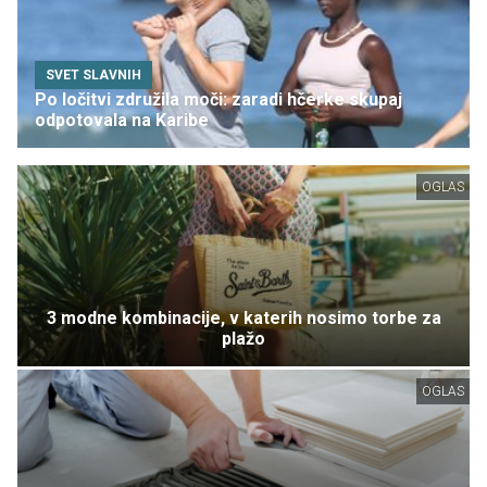
SVET SLAVNIH
Po ločitvi združila moči: zaradi hčerke skupaj
odpotovala na Karibe
OGLAS
3 modne kombinacije, v katerih nosimo torbe za
plažo
OGLAS