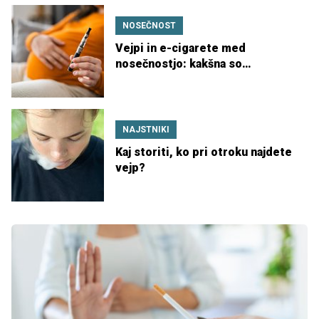
NOSEČNOST
Vejpi in e-cigarete med
nosečnostjo: kakšna so
tveganja?
NAJSTNIKI
Kaj storiti, ko pri otroku najdete
vejp?