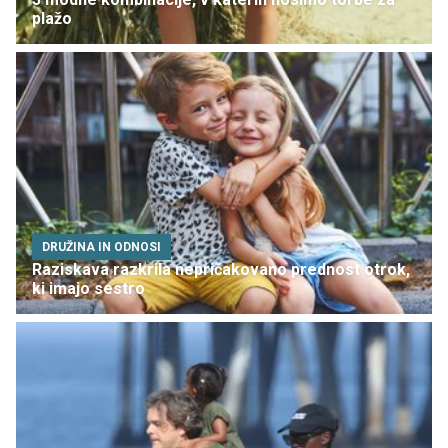
plažo
DRUŽINA IN ODNOSI
Raziskava razkrila nepričakovano prednost otrok,
ki imajo sestro