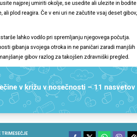
te najprej umiriti okolje, se usedite ali ulezite in bodite
 ali plod reagira. Če v eni uri ne začutite vsaj deset gibov,
 starše lahko vodilo pri spremljanju njegovega počutja.
ti gibanja svojega otroka in ne paničari zaradi manjših
manjšanje gibov razlog za takojšen zdravniški pregled.
lečine v križu v nosečnosti – 11 nasvetov
 TRIMESEČJE