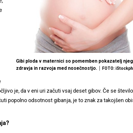
e,
e
Gibi ploda v maternici so pomemben pokazatelj nje
zdravja in razvoja med nosečnostjo.
FOTO: iStockp
e
ljivo je, da v eni uri začuti vsaj deset gibov. Če se število
uti popolno odsotnost gibanja, je to znak za takojšen ob
nja?