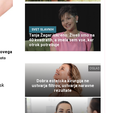
SVET SLAVNIH
Tanja Žagar iskreno: Živeli smo na
40 kvadratih, a imela sem vse, kar
otrok potrebuje
govega
hoto
OGLAS
Dobra estetska kirurgija ne
isk
ustvarja filtrov, ustvarja naravne
rezultate