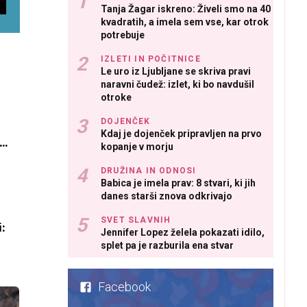
Tanja Žagar iskreno: Živeli smo na 40
kvadratih, a imela sem vse, kar otrok
potrebuje
IZLETI IN POČITNICE
Le uro iz Ljubljane se skriva pravi
naravni čudež: izlet, ki bo navdušil
otroke
DOJENČEK
Kdaj je dojenček pripravljen na prvo
kopanje v morju
DRUŽINA IN ODNOSI
Babica je imela prav: 8 stvari, ki jih
danes starši znova odkrivajo
SVET SLAVNIH
i:
Jennifer Lopez želela pokazati idilo,
splet pa je razburila ena stvar
Facebook