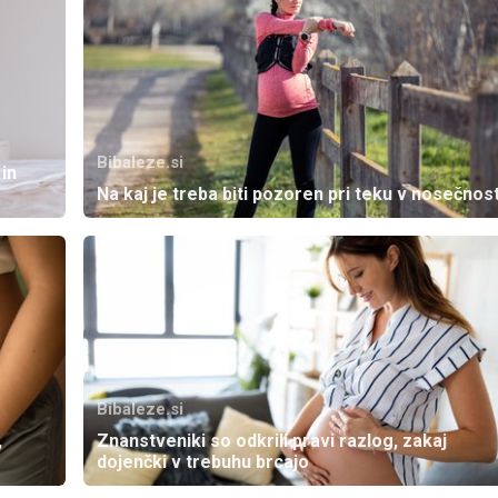
Bibaleze.si
in
Na kaj je treba biti pozoren pri teku v nosečnos
Bibaleze.si
,
Znanstveniki so odkrili pravi razlog, zakaj
dojenčki v trebuhu brcajo