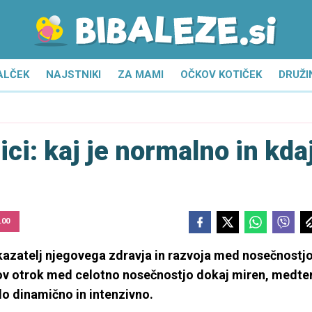
ALČEK
NAJSTNIKI
ZA MAMI
OČKOV KOTIČEK
DRUŽI
ici: kaj je normalno in kda
.00
azatelj njegovega zdravja in razvoja med nosečnostjo
hov otrok med celotno nosečnostjo dokaj miren, medt
lo dinamično in intenzivno.