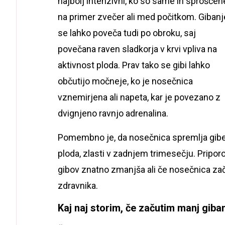
najbolj intenzivni, ko so same in sproščen
na primer zvečer ali med počitkom. Gibanj
se lahko poveča tudi po obroku, saj
povečana raven sladkorja v krvi vpliva na
aktivnost ploda. Prav tako se gibi lahko
občutijo močneje, ko je nosečnica
vznemirjena ali napeta, kar je povezano z
dvignjeno ravnjo adrenalina.
Pomembno je, da nosečnica spremlja gib
ploda, zlasti v zadnjem trimesečju. Priporoč
gibov znatno zmanjša ali če nosečnica zač
zdravnika.
Kaj naj storim, če začutim manj giba