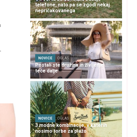
telefone, nato pa se zgodi nekaj
nepričakovanega
a
.
NOVICE
OGLAS
Postali ste družina in življenje ...
teče dalje
NOVICE
OGLAS
3 modne kombinacije, v katerih
nosimo torbe za plažo