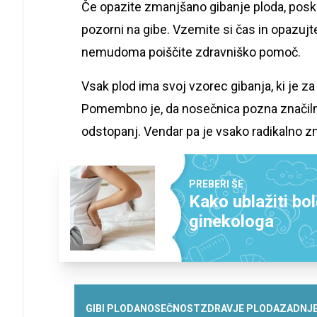
Če opazite zmanjšano gibanje ploda, poskusi
pozorni na gibe. Vzemite si čas in opazujte,
nemudoma poiščite zdravniško pomoč.
Vsak plod ima svoj vzorec gibanja, ki je za
Pomembno je, da nosečnica pozna značilnos
odstopanj. Vendar pa je vsako radikalno z
PREBERI ŠE
Kako ublažiti bo
ginekologa
GIBI PLODA
NOSEČNOST
ZDRAVJE PLODA
ZADNJE