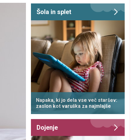
Šola in splet
Napaka, ki jo dela vse več staršev:
zaslon kot varuška za najmlajše
Dojenje