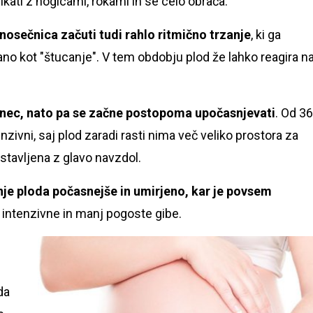
kati z nogicami, rokami in se celo obrača.
nosečnica začuti tudi rahlo ritmično trzanje
, ki ga
o kot "štucanje". V tem obdobju plod že lahko reagira n
hunec, nato pa se začne postopoma upočasnjevati
. Od 36
nzivni, saj plod zaradi rasti nima več veliko prostora za
stavljena z glavo navzdol.
nje ploda počasnejše in umirjeno, kar je povsem
 intenzivne in manj pogoste gibe.
da