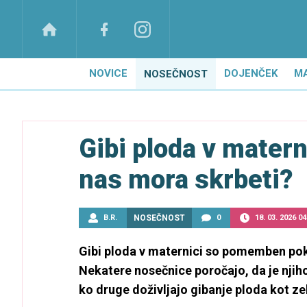
NOVICE
DOJENČEK
M
NOSEČNOST
Gibi ploda v matern
nas mora skrbeti?
B.R.
NOSEČNOST
0
18. 03. 2026 04
Gibi ploda v maternici so pomemben pok
Nekatere nosečnice poročajo, da je nji
ko druge doživljajo gibanje ploda kot ze