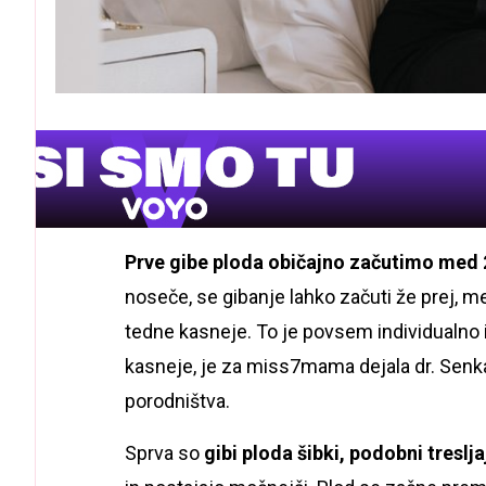
Prve gibe ploda običajno začutimo med 
noseče, se gibanje lahko začuti že prej, m
tedne kasneje. To je povsem individualno in
kasneje, je za miss7mama dejala dr. Senka
porodništva.
Sprva so
gibi ploda šibki, podobni treslj