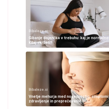
Bibaleze.si
Gibanje dojenčka v trebuhu: kaj je normalno 
kdaj skrbeti?
Bibaleze.si
Vnetje mehurja med nosečnostjo: simptomi
zdravljenje in preprečevanje