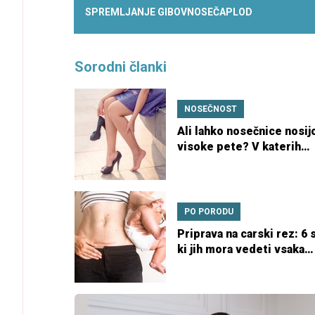
SPREMLJANJE GIBOV
NOSEČA
PLOD
Sorodni članki
NOSEČNOST
Ali lahko nosečnice nosij
visoke pete? V katerih
primerih to ni priporočlji
PO PORODU
Priprava na carski rez: 6 s
ki jih mora vedeti vsaka
nosečnica