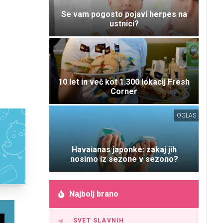
Se vam pogosto pojavi herpes na
ustnici?
10 let in več kot 1.300 lokacij Fresh
Corner
OGLAS
Havaianas japonke: zakaj jih
nosimo iz sezone v sezono?
Najbolj brano
SVET SLAVNIH