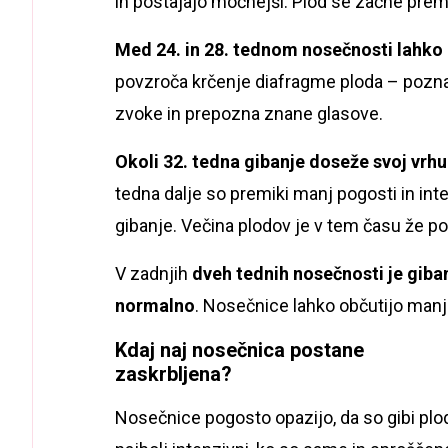
in postajajo močnejši. Plod se začne premi
Med 24. in 28. tednom nosečnosti lahko 
povzroča krčenje diafragme ploda – poznan
zvoke in prepozna znane glasove.
Okoli 32. tedna gibanje doseže svoj vr
tedna dalje so premiki manj pogosti in inte
gibanje. Večina plodov je v tem času že po
V zadnjih
dveh tednih nosečnosti je giba
normalno
. Nosečnice lahko občutijo manj
Kdaj naj nosečnica postane
zaskrbljena?
Nosečnice pogosto opazijo, da so gibi plo