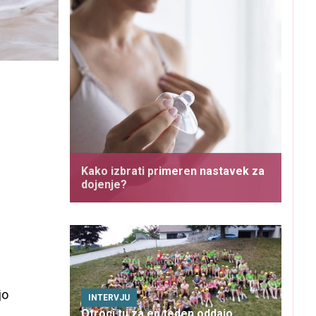
Kako izbrati primeren nastavek za
dojenje?
jo
INTERVJU
Otroci tu za en teden oddajo