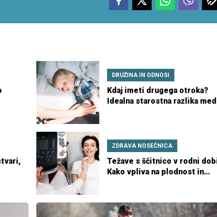
DRUŽINA IN ODNOSI
o
Kdaj imeti drugega otroka?
Idealna starostna razlika med
vo
sorojenci
ZDRAVA NOSEČNICA
tvari,
Težave s ščitnico v rodni dob
Kako vpliva na plodnost in
nosečnost?