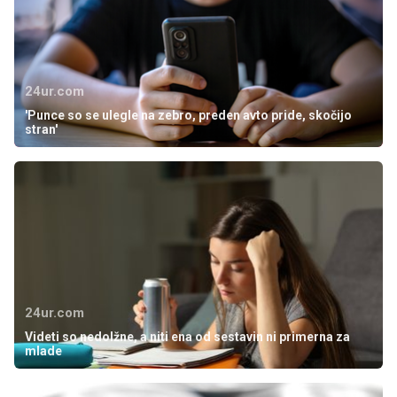
24ur.com
'Punce so se ulegle na zebro, preden avto pride, skočijo
stran'
24ur.com
Videti so nedolžne, a niti ena od sestavin ni primerna za
mlade