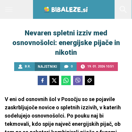
Nevaren spletni izziv med
osnovnošolci: energijske pijače in
nikotin
B.R.
NAJSTNIKI
0
19. 01. 2026 10.51
V eni od osnovnih šol v Posočju so se pojavile
zaskrbljujoče novice o spletnih izzivih, v katerih
sodelujejo osnovnošolci. Po pouku naj bi
tekmovali, kdo spije največ energijskih pijač, ob