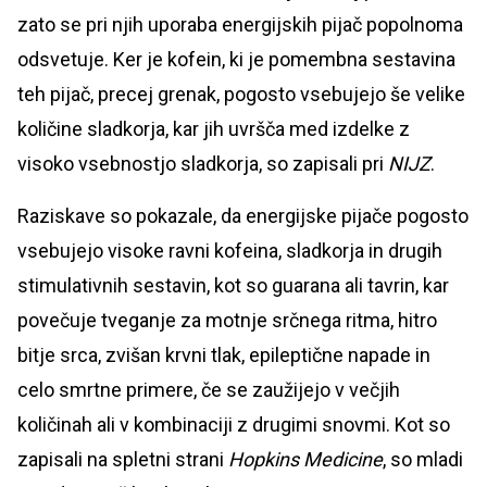
zato se pri njih uporaba energijskih pijač popolnoma
odsvetuje. Ker je kofein, ki je pomembna sestavina
teh pijač, precej grenak, pogosto vsebujejo še velike
količine sladkorja, kar jih uvršča med izdelke z
visoko vsebnostjo sladkorja, so zapisali pri
NIJZ
.
Raziskave so pokazale, da energijske pijače pogosto
vsebujejo visoke ravni kofeina, sladkorja in drugih
stimulativnih sestavin, kot so guarana ali tavrin, kar
povečuje tveganje za motnje srčnega ritma, hitro
bitje srca, zvišan krvni tlak, epileptične napade in
celo smrtne primere, če se zaužijejo v večjih
količinah ali v kombinaciji z drugimi snovmi. Kot so
zapisali na spletni strani
Hopkins Medicine
, so mladi