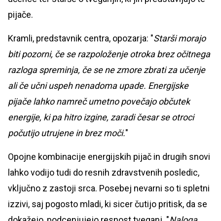
pijače.
Kramli, predstavnik centra, opozarja: "
Starši morajo
biti pozorni, če se razpoloženje otroka brez očitnega
razloga spreminja, če se ne zmore zbrati za učenje
ali če učni uspeh nenadoma upade. Energijske
pijače lahko namreč umetno povečajo občutek
energije, ki pa hitro izgine, zaradi česar se otroci
počutijo utrujene in brez moči.
"
Opojne kombinacije energijskih pijač in drugih snovi
lahko vodijo tudi do resnih zdravstvenih posledic,
vključno z zastoji srca. Posebej nevarni so ti spletni
izzivi, saj pogosto mladi, ki sicer čutijo pritisk, da se
dokažejo, podcenjujejo resnost tveganj. "
Naloga