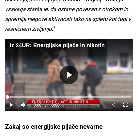
vsakega starša je, da ostane povezan z otrokom in
spremlja njegove aktivnosti tako na spletu kot tudi v
resničnem življenju.
"
Iz 24UR: Energijske pijače in nikotin
Predvajaj
Loaded
:
0%
Current
0:00
/
Duration
0:00
Predvajaj
Tiho
Celoza
način
Time
Zakaj so energijske pijače nevarne