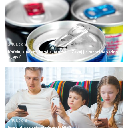
24ur.com
Kofein, sladkor, barvila, arome ... Zakaj jih otroci še vedno
pijejo?
24ur.com