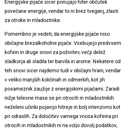
Energijske pijače sicer ponujajo hiter občutek
povečane energije, vendar to ni brez tveganj, zlasti
za otroke in mladostnike.
Pomembno je vedeti, da energijske pijače niso
običajne brezalkoholne pijače. Vsebujejo predvsem
kofein in druge snovi za poživitev, večji delež
sladkorja ali sladila ter barvila in arome. Nekatere od
teh snovi sicer najdemo tudi v običajni hrani, vendar
v veliko manjših količinah in odmerkih, kot jih
posameznik zaužije z energijskimi pijačami. Zaradi
nižje telesne mase se pri otrocih in mladostnikih
neželeni učinki pojavijo hitreje in bolj intenzivno kot
pri odraslih. Za določitev varnega vnosa kofeina pri
otrocih in mladostnikih ni na voljo dovolj podatkov,