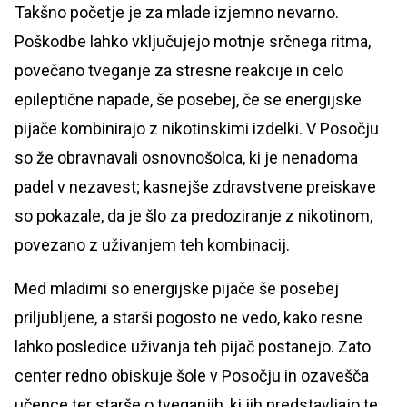
Takšno početje je za mlade izjemno nevarno.
Poškodbe lahko vključujejo motnje srčnega ritma,
povečano tveganje za stresne reakcije in celo
epileptične napade, še posebej, če se energijske
pijače kombinirajo z nikotinskimi izdelki. V Posočju
so že obravnavali osnovnošolca, ki je nenadoma
padel v nezavest; kasnejše zdravstvene preiskave
so pokazale, da je šlo za predoziranje z nikotinom,
povezano z uživanjem teh kombinacij.
Med mladimi so energijske pijače še posebej
priljubljene, a starši pogosto ne vedo, kako resne
lahko posledice uživanja teh pijač postanejo. Zato
center redno obiskuje šole v Posočju in ozavešča
učence ter starše o tveganjih, ki jih predstavljajo te