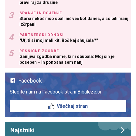
pravi raj za družine
SPANJE IN DOJENJE
Starši nekoč niso spali nič več kot danes, a so bili manj
izčrpani
PARTNERSKI ODNOSI
"Uf, ti si moj mali kit. Boš kaj shujšala?"
RESNIČNE ZGODBE
Ganljiva zgodba mame, ki ni obupala: Moj sin je
poseben – in ponosna sem nanj
Facebook
Sledite nam na Facebook strani Bibaleze.si
Všečkaj stran
Najstniki