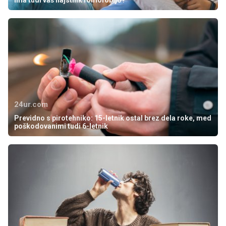
Ima tudi vaš najstnik fomofobijo?
24ur.com
Previdno s pirotehniko: 15-letnik ostal brez dela roke, med
poškodovanimi tudi 6-letnik