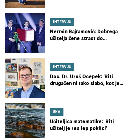
ste?"
INTERVJU
Nermin Bajramović: Dobrega
učitelja žene strast do
predmeta, ki ga uči
INTERVJU
Doc. Dr. Uroš Ocepek: 'Biti
drugačen ni tako slabo, kot je
bilo nekoč'
5KA
Učiteljica matematike: 'Biti
učitelj je res lep poklic!'