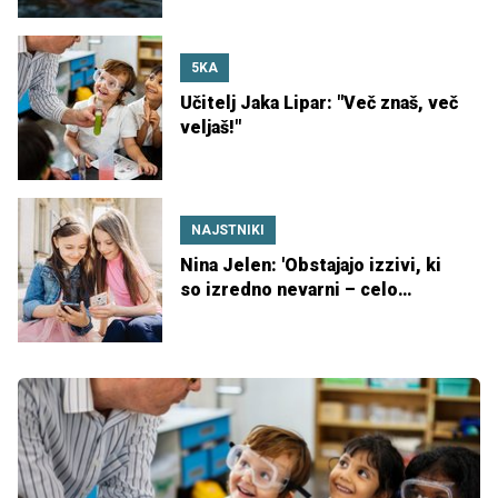
5KA
Učitelj Jaka Lipar: "Več znaš, več
veljaš!"
NAJSTNIKI
Nina Jelen: 'Obstajajo izzivi, ki
so izredno nevarni – celo
smrtno nevarni'