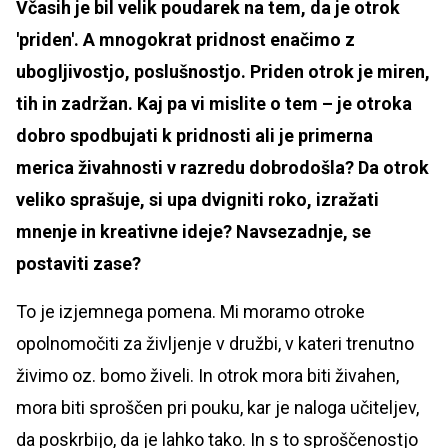
Včasih je bil velik poudarek na tem, da je otrok
'priden'. A mnogokrat pridnost enačimo z
ubogljivostjo, poslušnostjo. Priden otrok je miren,
tih in zadržan. Kaj pa vi mislite o tem – je otroka
dobro spodbujati k pridnosti ali je primerna
merica živahnosti v razredu dobrodošla? Da otrok
veliko sprašuje, si upa dvigniti roko, izražati
mnenje in kreativne ideje? Navsezadnje, se
postaviti zase?
To je izjemnega pomena. Mi moramo otroke
opolnomočiti za življenje v družbi, v kateri trenutno
živimo oz. bomo živeli. In otrok mora biti živahen,
mora biti sproščen pri pouku, kar je naloga učiteljev,
da poskrbijo, da je lahko tako. In s to sproščenostjo