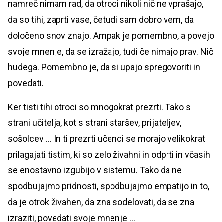
namreč nimam rad, da otroci nikoli nič ne vprašajo,
da so tihi, zaprti vase, četudi sam dobro vem, da
določeno snov znajo. Ampak je pomembno, a povejo
svoje mnenje, da se izražajo, tudi če nimajo prav. Nič
hudega. Pomembno je, da si upajo spregovoriti in
povedati.
Ker tisti tihi otroci so mnogokrat prezrti. Tako s
strani učitelja, kot s strani staršev, prijateljev,
sošolcev ... In ti prezrti učenci se morajo velikokrat
prilagajati tistim, ki so zelo živahni in odprti in včasih
se enostavno izgubijo v sistemu. Tako da ne
spodbujajmo pridnosti, spodbujajmo empatijo in to,
da je otrok živahen, da zna sodelovati, da se zna
izraziti, povedati svoje mnenje ...