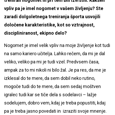
trenirali nogomet in pri tem bili izvrstni. Kakšen
vpliv pa je imel nogomet v vašem življenju? Ste
zaradi dolgoletnega treniranja športa usvojili
določene karakteristike, kot so vztrajnost,
discipliniranost, ekipno delo?
Nogomet je imel velik vpliv na moje življenje kot tudi
na samo kariero učitelja. Lahko rečem, da mi je dal
veliko, veliko pa mi je tudi vzel. Predvsem časa,
ampak za to mi nikoli ni bilo žal. Je pa res, da me je
izklesal do te mere, da sem dobil neko rutino,
mogoče tudi do te mere, da sem sedaj moštven
igralec tudi kar se tiče dela s sodelavci – lažje
sodelujem, dobro vem, kdaj je treba popustiti, kdaj
pa je treba jasno povedati in izraziti svoje mnenje.