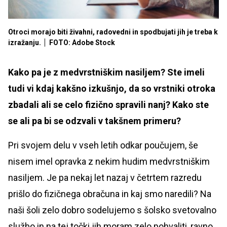
Otroci morajo biti živahni, radovedni in spodbujati jih je treba k
izražanju.
FOTO: Adobe Stock
Kako pa je z medvrstniškim nasiljem? Ste imeli
tudi vi kdaj kakšno izkušnjo, da so vrstniki otroka
zbadali ali se celo fizično spravili nanj? Kako ste
se ali pa bi se odzvali v takšnem primeru?
Pri svojem delu v vseh letih odkar poučujem, še
nisem imel opravka z nekim hudim medvrstniškim
nasiljem. Je pa nekaj let nazaj v četrtem razredu
prišlo do fizičnega obračuna in kaj smo naredili? Na
naši šoli zelo dobro sodelujemo s šolsko svetovalno
službo in na tej točki jih moram zelo pohvaliti, ravno