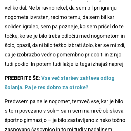
veliko dal. Ne bi ravno rekel, da sem bil pri igranju
nogometa izvrsten, recimo temu, da sem bil kar
soliden igralec, sem pa pozneje, ko sem prišel do te
točke, ko se je bilo treba odločiti med nogometom in
šolo, opazil, da ni bilo težko izbrati šolo, ker se mi zdi,
da je izobrazbo vedno pomembno pridobiti in z njo
tudi poklic. In potem tudi lažje iz tega izhajaš naprej.
PREBERITE ŠE:
Vse več staršev zahteva odlog
šolanja. Pa je res dobro za otroke?
Predvsem pa ne le nogomet, temveč vse, kar je bilo
s tem povezano v šoli – sam sem namreč obiskoval
športno gimnazijo – je bilo zastavljeno z neko točno
zasnovano časovnico in to mi tudi v nadaljnem