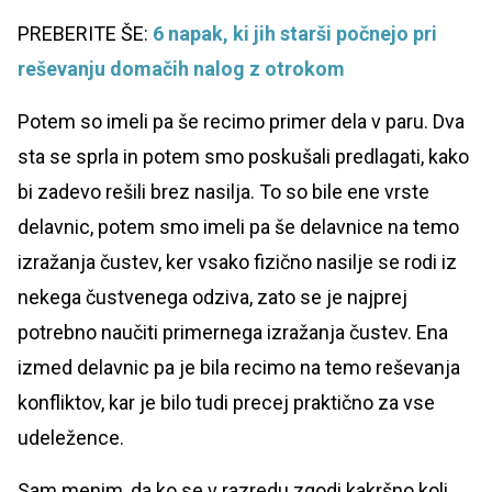
PREBERITE ŠE:
6 napak, ki jih starši počnejo pri
reševanju domačih nalog z otrokom
Potem so imeli pa še recimo primer dela v paru. Dva
sta se sprla in potem smo poskušali predlagati, kako
bi zadevo rešili brez nasilja. To so bile ene vrste
delavnic, potem smo imeli pa še delavnice na temo
izražanja čustev, ker vsako fizično nasilje se rodi iz
nekega čustvenega odziva, zato se je najprej
potrebno naučiti primernega izražanja čustev. Ena
izmed delavnic pa je bila recimo na temo reševanja
konfliktov, kar je bilo tudi precej praktično za vse
udeležence.
Sam menim, da ko se v razredu zgodi kakršno koli