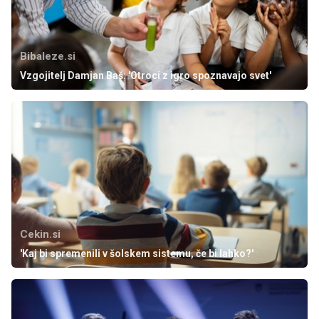
Bibaleze.si
Vzgojitelj Damjan Baš: 'Otroci z igro spoznavajo svet'
Cekin.si
'Kaj bi spremenili v šolskem sistemu, če bi lahko?'