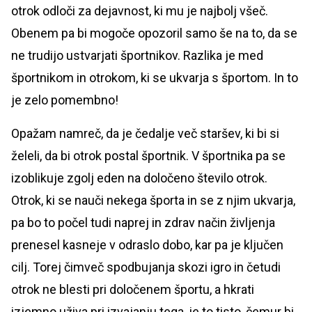
otrok odloči za dejavnost, ki mu je najbolj všeč.
Obenem pa bi mogoče opozoril samo še na to, da se
ne trudijo ustvarjati športnikov. Razlika je med
športnikom in otrokom, ki se ukvarja s športom. In to
je zelo pomembno!
Opažam namreč, da je čedalje več staršev, ki bi si
želeli, da bi otrok postal športnik. V športnika pa se
izoblikuje zgolj eden na določeno število otrok.
Otrok, ki se nauči nekega športa in se z njim ukvarja,
pa bo to počel tudi naprej in zdrav način življenja
prenesel kasneje v odraslo dobo, kar pa je ključen
cilj. Torej čimveč spodbujanja skozi igro in četudi
otrok ne blesti pri določenem športu, a hkrati
izjemno uživa pri izvajanju tega, je to tisto, čemur bi