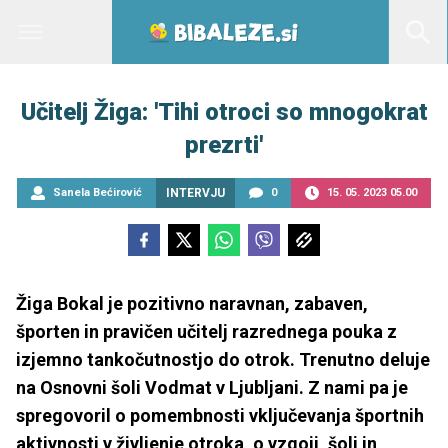
Učitelj Žiga: 'Tihi otroci so mnogokrat
prezrti'
Sanela Bećirović
INTERVJU
0
15. 05. 2023 05.00
Žiga Bokal je pozitivno naravnan, zabaven,
športen in pravičen učitelj razrednega pouka z
izjemno tankočutnostjo do otrok. Trenutno deluje
na Osnovni šoli Vodmat v Ljubljani. Z nami pa je
spregovoril o pomembnosti vključevanja športnih
aktivnosti v življenje otroka, o vzgoji, šoli in