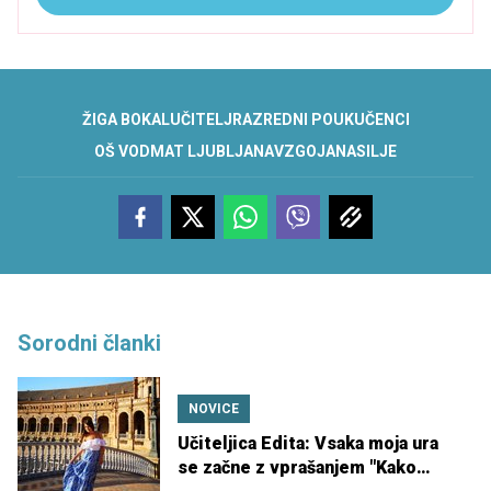
ŽIGA BOKAL
UČITELJ
RAZREDNI POUK
UČENCI
OŠ VODMAT LJUBLJANA
VZGOJA
NASILJE
Sorodni članki
NOVICE
Učiteljica Edita: Vsaka moja ura
se začne z vprašanjem "Kako