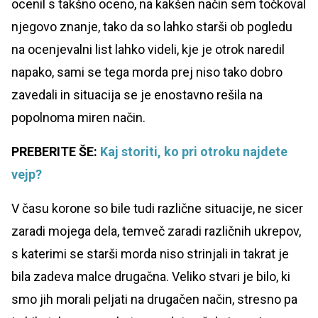
ocenil s takšno oceno, na kakšen način sem točkoval
njegovo znanje, tako da so lahko starši ob pogledu
na ocenjevalni list lahko videli, kje je otrok naredil
napako, sami se tega morda prej niso tako dobro
zavedali in situacija se je enostavno rešila na
popolnoma miren način.
PREBERITE ŠE:
Kaj storiti, ko pri otroku najdete
vejp?
V času korone so bile tudi različne situacije, ne sicer
zaradi mojega dela, temveč zaradi različnih ukrepov,
s katerimi se starši morda niso strinjali in takrat je
bila zadeva malce drugačna. Veliko stvari je bilo, ki
smo jih morali peljati na drugačen način, stresno pa