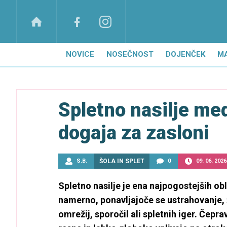
NOVICE
NOSEČNOST
DOJENČEK
M
Spletno nasilje med 
dogaja za zasloni
S.B.
ŠOLA IN SPLET
0
09. 06. 2026
Spletno nasilje je ena najpogostejših obl
namerno, ponavljajoče se ustrahovanje, ž
omrežij, sporočil ali spletnih iger. Čepr