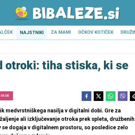
ALČEK
ZA MAMI
OČKOV KOTIČEK
DRUŽI
NAJSTNIKI
otroki: tiha stiska, ki se
 04.00
ik medvrstniškega nasilja v digitalni dobi. Gre za
aljenje ali izključevanje otroka prek spleta, družbenih
av se dogaja v digitalnem prostoru, so posledice zelo