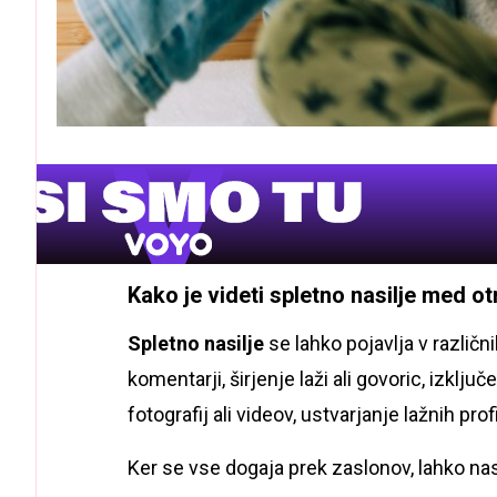
Kako je videti spletno nasilje med ot
Spletno nasilje
se lahko pojavlja v različn
komentarji, širjenje laži ali govoric, izklju
fotografij ali videov, ustvarjanje lažnih profi
Ker se vse dogaja prek zaslonov, lahko nasil