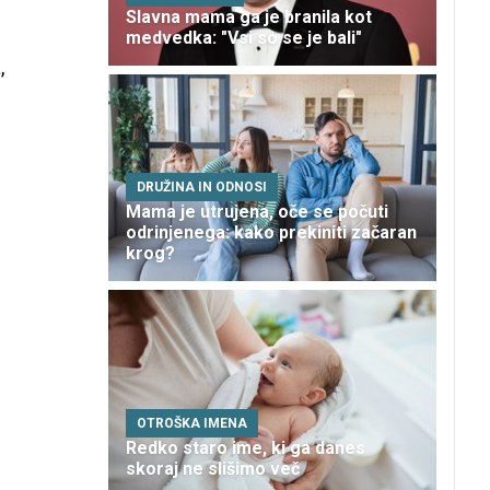
Slavna mama ga je branila kot
medvedka: "Vsi so se je bali"
,
DRUŽINA IN ODNOSI
Mama je utrujena, oče se počuti
odrinjenega: kako prekiniti začaran
krog?
OTROŠKA IMENA
Redko staro ime, ki ga danes
skoraj ne slišimo več