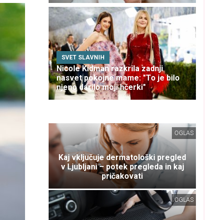
SVET SLAVNIH
Nicole Kidman razkrila zadnji
nasvet pokojne mame: "To je bilo
njeno darilo moji hčerki"
OGLAS
Kaj vključuje dermatološki pregled
v Ljubljani – potek pregleda in kaj
pričakovati
OGLAS