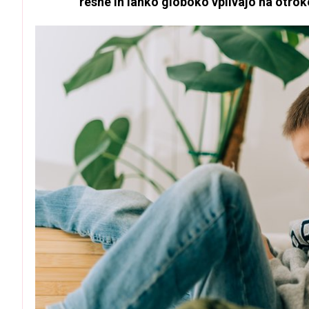
resne in lahko globoko vplivajo na otro