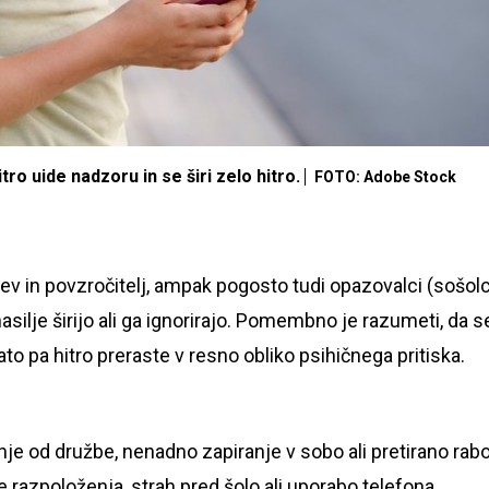
ro uide nadzoru in se širi zelo hitro.
FOTO: Adobe Stock
tev in povzročitelj, ampak pogosto tudi opazovalci (sošolc
o nasilje širijo ali ga ignorirajo. Pomembno je razumeti, da s
ato pa hitro preraste v resno obliko psihičnega pritiska.
anje od družbe, nenadno zapiranje v sobo ali pretirano rab
razpoloženja, strah pred šolo ali uporabo telefona.