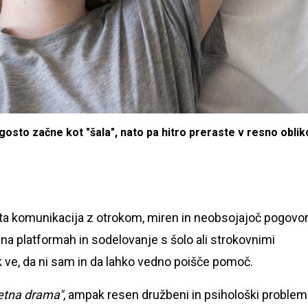
osto začne kot "šala", nato pa hitro preraste v resno oblik
rta komunikacija z otrokom, miren in neobsojajoč pogovor
a na platformah in sodelovanje s šolo ali strokovnimi
 ve, da ni sam in da lahko vedno poišče pomoč.
etna drama"
, ampak resen družbeni in psihološki problem