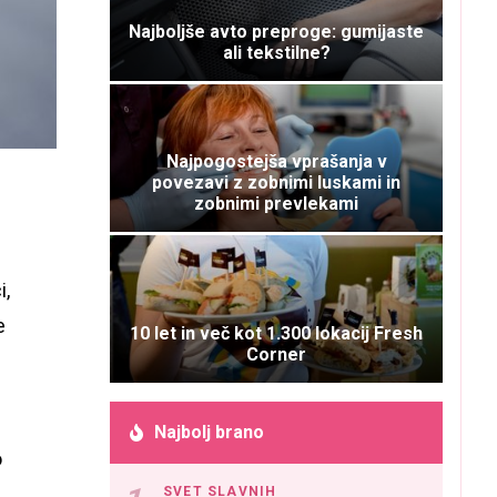
Najboljše avto preproge: gumijaste
ali tekstilne?
Najpogostejša vprašanja v
povezavi z zobnimi luskami in
zobnimi prevlekami
i,
e
10 let in več kot 1.300 lokacij Fresh
Corner
Najbolj brano
o
SVET SLAVNIH