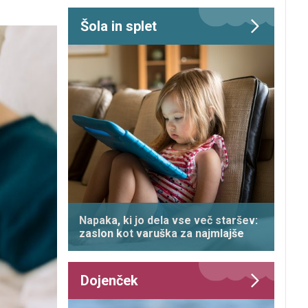
Šola in splet
Napaka, ki jo dela vse več staršev:
zaslon kot varuška za najmlajše
Dojenček