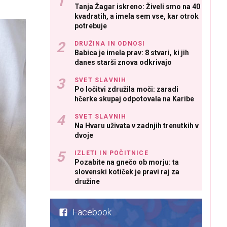
Tanja Žagar iskreno: Živeli smo na 40
kvadratih, a imela sem vse, kar otrok
potrebuje
DRUŽINA IN ODNOSI
Babica je imela prav: 8 stvari, ki jih
danes starši znova odkrivajo
SVET SLAVNIH
Po ločitvi združila moči: zaradi
hčerke skupaj odpotovala na Karibe
SVET SLAVNIH
Na Hvaru uživata v zadnjih trenutkih v
dvoje
IZLETI IN POČITNICE
Pozabite na gnečo ob morju: ta
slovenski kotiček je pravi raj za
družine
Facebook