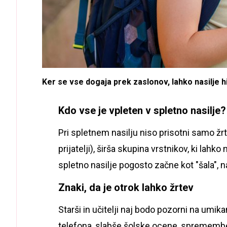
Ker se vse dogaja prek zaslonov, lahko nasilje hit
Kdo vse je vpleten v spletno nasilje?
Pri spletnem nasilju niso prisotni samo žr
prijatelji), širša skupina vrstnikov, ki lahk
spletno nasilje pogosto začne kot "šala", n
Znaki, da je otrok lahko žrtev
Starši in učitelji naj bodo pozorni na umik
telefona, slabše šolske ocene, spremembe 