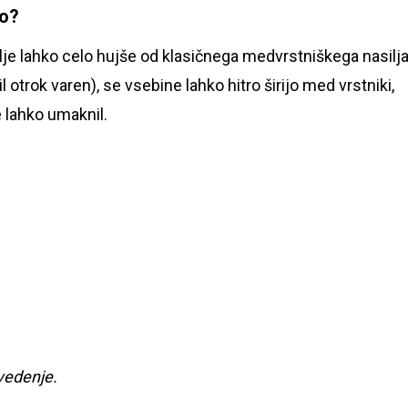
vo?
ilje lahko celo hujše od klasičnega medvrstniškega nasilja
l otrok varen), se vsebine lahko hitro širijo med vrstniki,
e lahko umaknil.
vedenje.