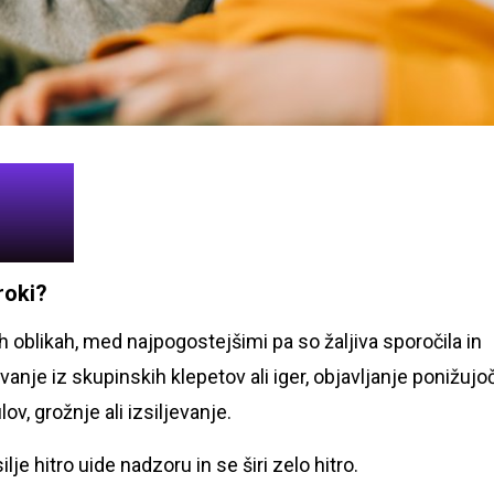
roki?
ih oblikah, med najpogostejšimi pa so žaljiva sporočila in
čevanje iz skupinskih klepetov ali iger, objavljanje ponižujo
lov, grožnje ali izsiljevanje.
je hitro uide nadzoru in se širi zelo hitro.