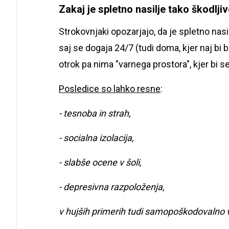
Zakaj je spletno nasilje tako škodlji
Strokovnjaki opozarjajo, da je spletno nas
saj se dogaja 24/7 (tudi doma, kjer naj bi bi
otrok pa nima "varnega prostora", kjer bi s
Posledice so lahko resne
:
- tesnoba in strah,
- socialna izolacija,
- slabše ocene v šoli,
- depresivna razpoloženja,
v hujših primerih tudi samopoškodovalno 