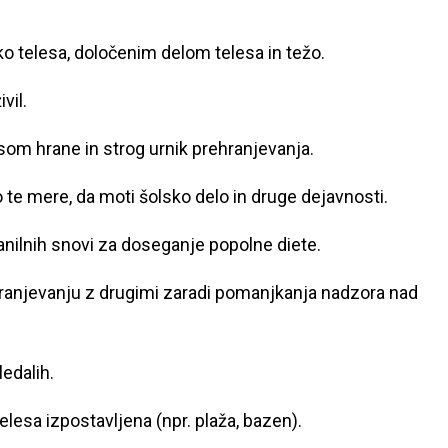
iko telesa, določenim delom telesa in težo.
vil.
osom hrane in strog urnik prehranjevanja.
 te mere, da moti šolsko delo in druge dejavnosti.
ranilnih snovi za doseganje popolne diete.
hranjevanju z drugimi zaradi pomanjkanja nadzora nad
edalih.
elesa izpostavljena (npr. plaža, bazen).