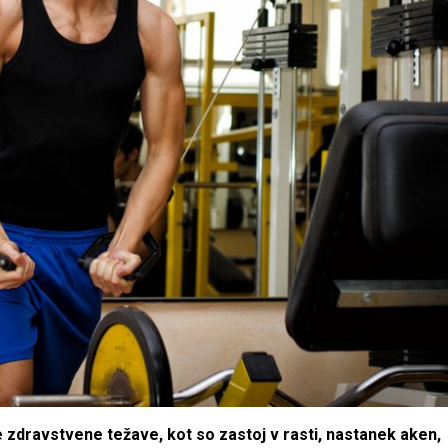
 zdravstvene težave, kot so zastoj v rasti, nastanek aken,