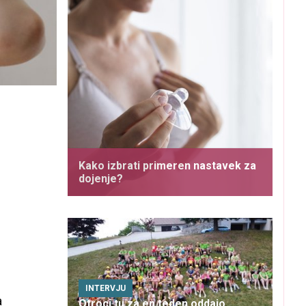
Kako izbrati primeren nastavek za
dojenje?
INTERVJU
a
Otroci tu za en teden oddajo