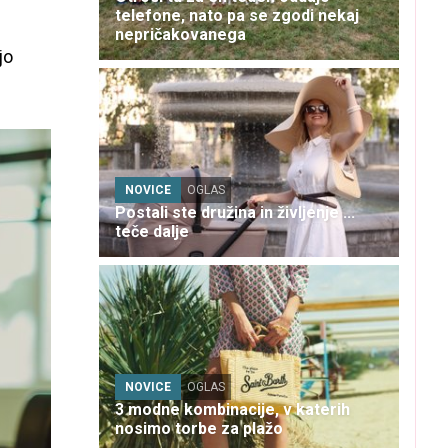
telefone, nato pa se zgodi nekaj
nepričakovanega
jo
NOVICE
OGLAS
Postali ste družina in življenje ...
teče dalje
NOVICE
OGLAS
3 modne kombinacije, v katerih
nosimo torbe za plažo