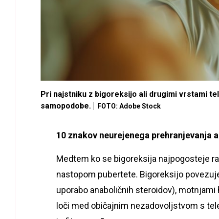
Pri najstniku z bigoreksijo ali drugimi vrstami
samopodobe.
FOTO: Adobe Stock
10 znakov neurejenega prehranjevanja ali
Medtem ko se bigoreksija najpogosteje raz
nastopom pubertete. Bigoreksijo povezujej
uporabo anaboličnih steroidov), motnjami h
loči med običajnim nezadovoljstvom s tel