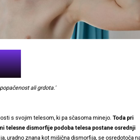
 popačenost ali grdota.'
tosti s svojim telesom, ki pa sčasoma minejo.
Toda pri
ami telesne dismorfije podoba telesa postane osrednji
ja, uradno znana kot mišična dismorfija, se osredotoča n