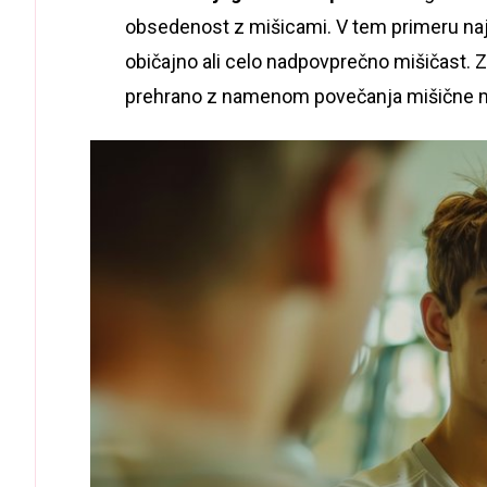
obsedenost z mišicami. V tem primeru najs
običajno ali celo nadpovprečno mišičast. Z
prehrano z namenom povečanja mišične 