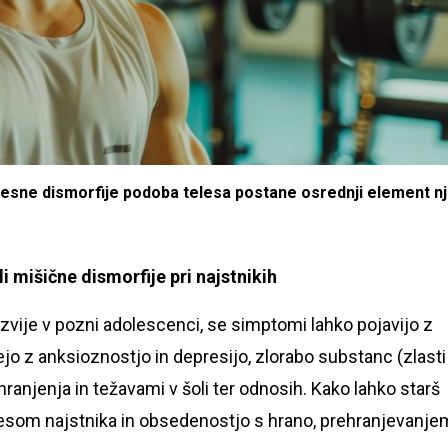
 telesne dismorfije podoba telesa postane osrednji element 
 mišične dismorfije pri najstnikih
vije v pozni adolescenci, se simptomi lahko pojavijo z
o z anksioznostjo in depresijo, zlorabo substanc (zlasti
ranjenja in težavami v šoli ter odnosih. Kako lahko starš
esom najstnika in obsedenostjo s hrano, prehranjevanje