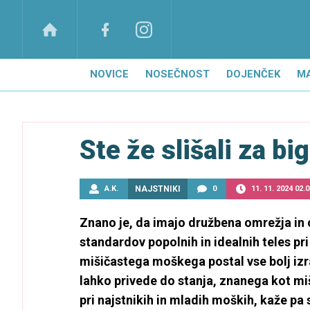
NOVICE
NOSEČNOST
DOJENČEK
M
Ste že slišali za bi
A.K.
NAJSTNIKI
0
11. 11. 2024 02.0
Znano je, da imajo družbena omrežja in 
standardov popolnih in idealnih teles pri 
mišičastega moškega postal vse bolj izr
lahko privede do stanja, znanega kot miši
pri najstnikih in mladih moških, kaže pa