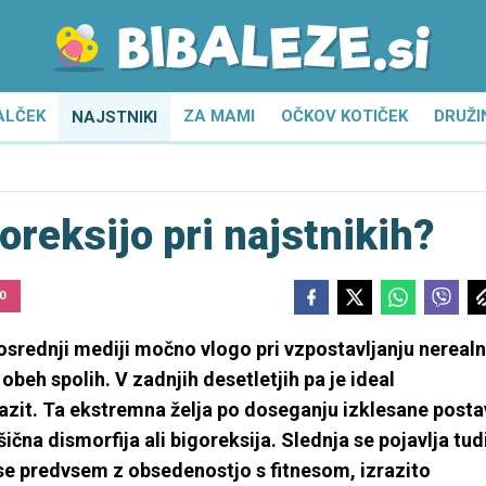
ALČEK
ZA MAMI
OČKOV KOTIČEK
DRUŽI
NAJSTNIKI
goreksijo pri najstnikih?
0
osrednji mediji močno vlogo pri vzpostavljanju nerealn
obeh spolih. V zadnjih desetletjih pa je ideal
azit. Ta ekstremna želja po doseganju izklesane post
čna dismorfija ali bigoreksija. Slednja se pojavlja tud
 se predvsem z obsedenostjo s fitnesom, izrazito