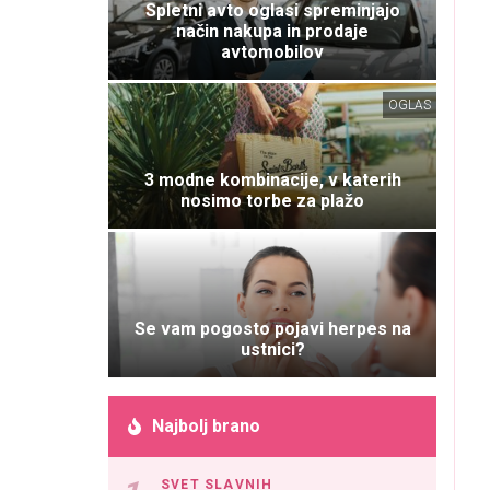
Spletni avto oglasi spreminjajo
način nakupa in prodaje
avtomobilov
OGLAS
3 modne kombinacije, v katerih
nosimo torbe za plažo
Se vam pogosto pojavi herpes na
ustnici?
Najbolj brano
SVET SLAVNIH