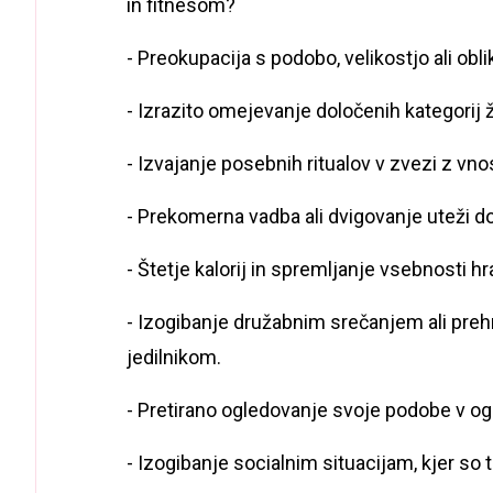
in fitnesom?
- Preokupacija s podobo, velikostjo ali obl
- Izrazito omejevanje določenih kategorij ži
- Izvajanje posebnih ritualov v zvezi z vn
- Prekomerna vadba ali dvigovanje uteži do
- Štetje kalorij in spremljanje vsebnosti h
- Izogibanje družabnim srečanjem ali pre
jedilnikom.
- Pretirano ogledovanje svoje podobe v ogl
- Izogibanje socialnim situacijam, kjer so t