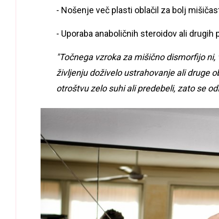
- Nošenje več plasti oblačil za bolj mišičas
- Uporaba anaboličnih steroidov ali drugih 
"Točnega vzroka za mišično dismorfijo ni, 
življenju doživelo ustrahovanje ali druge obl
otroštvu zelo suhi ali predebeli, zato se o