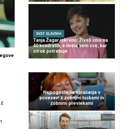
SVET SLAVNIH
Tanja Žagar iskreno: Živeli smo na
40 kvadratih, a imela sem vse, kar
otrok potrebuje
njegove
Najpogostejša vprašanja v
povezavi z zobnimi luskami in
 z
zobnimi prevlekami
OGLAS
m