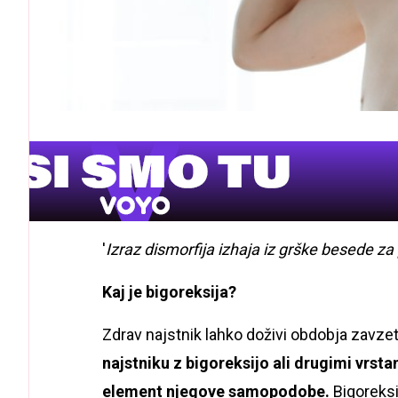
'
Izraz dismorfija izhaja iz grške besede za
Kaj je bigoreksija?
Zdrav najstnik lahko doživi obdobja zavze
najstniku z bigoreksijo ali drugimi vrst
element njegove samopodobe.
Bigoreksi