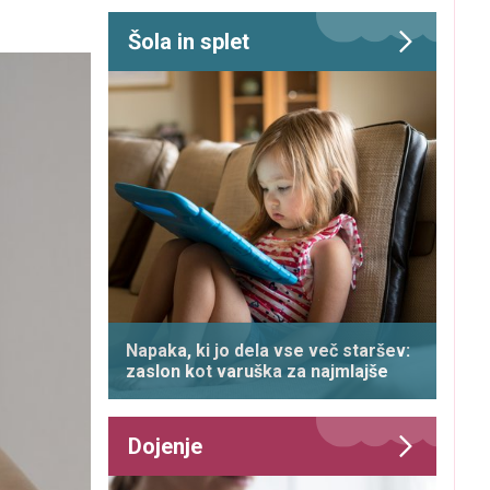
Šola in splet
Napaka, ki jo dela vse več staršev:
zaslon kot varuška za najmlajše
Dojenje