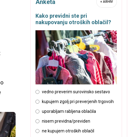
Anketa
+ ARHIV
Kako previdni ste pri
nakupovanju otroških oblačil?
z
mo
e
vedno preverim surovinsko sestavo
kupujem zgolj pri preverjenih trgovcih
uporabljam rabljena oblačila
nisem previdna/previden
ne kupujem otroških oblačil