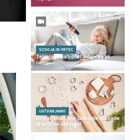
VZGOJA IN VRTEC
Televizija v otroški sobi – da ali
ne?
USTVARJAMO
Ustvarjalna ideja: Izdelajte čudovite
praznične okraske!