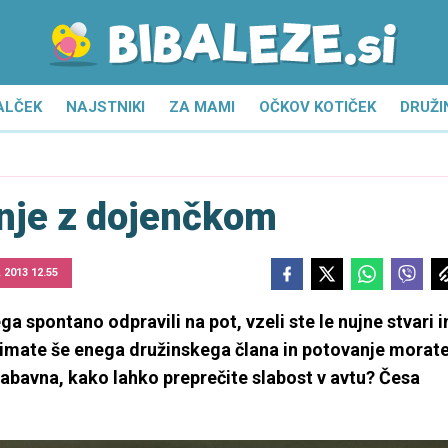
ALČEK
NAJSTNIKI
ZA MAMI
OČKOV KOTIČEK
DRUŽI
nje z dojenčkom
. 2013 12.55
 spontano odpravili na pot, vzeli ste le nujne stvari i
 imate še enega družinskega člana in potovanje morat
zabavna, kako lahko preprečite slabost v avtu? Česa