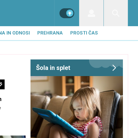
NA IN ODNOSI
PREHRANA
PROSTI ČAS
Šola in splet
n
e