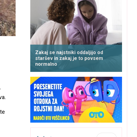
Zakaj se najstniki oddaljijo od
staršev in zakaj je to povsem
normalno
…
va.
ite