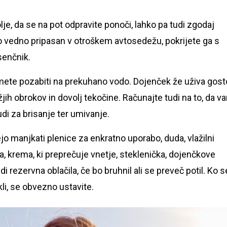
je, da se na pot odpravite ponoči, lahko pa tudi zgodaj
 bo vedno pripasan v otroškem avtosedežu, pokrijete ga s
senčnik.
mete pozabiti na prekuhano vodo. Dojenček že uživa gost
ažjih obrokov in dovolj tekočine. Računajte tudi na to, da v
udi za brisanje ter umivanje.
 manjkati plenice za enkratno uporabo, duda, vlažilni
, krema, ki preprečuje vnetje, steklenička, dojenčkove
di rezervna oblačila, če bo bruhnil ali se preveč potil. Ko s
kli, se obvezno ustavite.