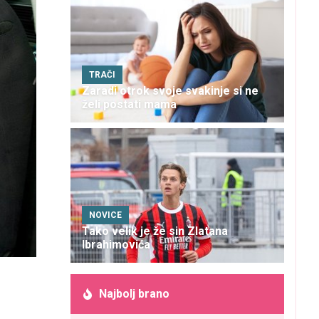
TRAČI
Zaradi otrok svoje svakinje si ne
želi postati mama
NOVICE
Tako velik je že sin Zlatana
Ibrahimovića
Najbolj brano