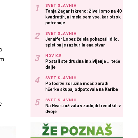
SVET SLAVNIH
Tanja Žagar iskreno: Živeli smo na 40
kvadratih, a imela sem vse, kar otrok
potrebuje
SVET SLAVNIH
Jennifer Lopez želela pokazati idilo,
splet pa je razburila ena stvar
o
NOVICE
am
Postali ste družina in življenje ... teče
dalje
SVET SLAVNIH
Po ločitvi združila moči: zaradi
hčerke skupaj odpotovala na Karibe
SVET SLAVNIH
e
Na Hvaru uživata v zadnjih trenutkih v
dvoje