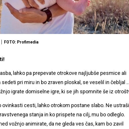
.
FOTO: Profimedia
i!
asba, lahko pa prepevate otrokove najljubše pesmice ali
edeti pri miru in bo zraven ploskal, se veselil in čebljal 
žnjo igrate domiselne igre, ki se jih spomnite še iz otrošt
o ovinkasti cesti, lahko otrokom postane slabo. Ne ustraš
avstvenega stanja in ko prispete na cilj, mu bo odleglo.
med vožnjo animirate, da ne gleda ves čas, kam bo zavil