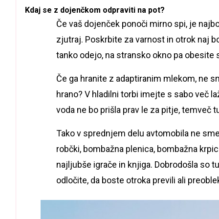
Kdaj se z dojenčkom odpraviti na pot?
Če vaš dojenček ponoči mirno spi, je najbol
zjutraj. Poskrbite za varnost in otrok naj
tanko odejo, na stransko okno pa obesite 
Če ga hranite z adaptiranim mlekom, ne s
hrano? V hladilni torbi imejte s sabo več l
voda ne bo prišla prav le za pitje, temveč t
Tako v sprednjem delu avtomobila ne smejo
robčki, bombažna plenica, bombažna krpica
najljubše igrače in knjiga. Dobrodošla so tu
odločite, da boste otroka previli ali preoble