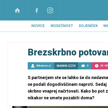
NOVICE
NOSEČNOST
DOJENČEK
M
Brezskrbno potova
Bibaleze.si
MAMIN IZZIV
0
23. 09
S partnerjem ste se lahko še do nedavnega
se podali dogodivščinam naproti. Sedaj
skrbno vnaprej načrtovati. Kako bo pot 
nikakor ne smete pozabiti doma?