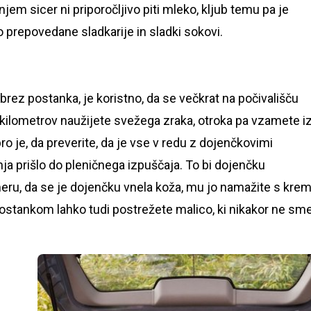
jem sicer ni priporočljivo piti mleko, kljub temu pa je
 prepovedane sladkarije in sladki sokovi.
brez postanka, je koristno, da se večkrat na počivališču
50 kilometrov naužijete svežega zraka, otroka pa vzamete i
o je, da preverite, da je vse v redu z dojenčkovimi
enja prišlo do pleničnega izpuščaja. To bi dojenčku
meru, da se je dojenčku vnela koža, mu jo namažite s kre
postankom lahko tudi postrežete malico, ki nikakor ne sm