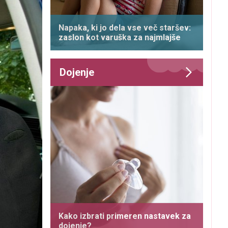
Napaka, ki jo dela vse več staršev:
zaslon kot varuška za najmlajše
Dojenje
Kako izbrati primeren nastavek za
dojenje?