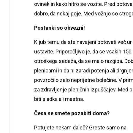
ovinek in kako hitro se vozite. Pred potovan
dobro, da nekaj poje. Med vožnjo so strogo
Postanki so obvezni!
Kljub temu da ste navajeni potovati več ur 
ustavite. Priporočljivo je, da se vsakih 1
otroškega sedeža, da se malo razgiba. Dobr
plenicami in da ni zaradi potenja ali drgnj
povzročilo zelo neprijetne bolečine. V pri
za zdravljenje pleničnih izpuščajev. Med 
biti sladka ali mastna.
Česa ne smete pozabiti doma?
Potujete nekam daleč? Greste samo na