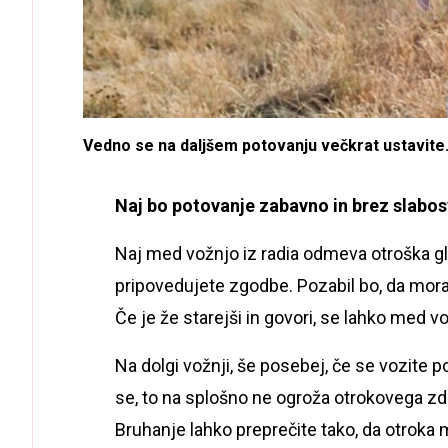
Vedno se na daljšem potovanju večkrat ustavite
Naj bo potovanje zabavno in brez slabost
Naj med vožnjo iz radia odmeva otroška gl
pripovedujete zgodbe. Pozabil bo, da mora s
Če je že starejši in govori, se lahko med vo
Na dolgi vožnji, še posebej, če se vozite p
se, to na splošno ne ogroža otrokovega zdr
Bruhanje lahko preprečite tako, da otroka 