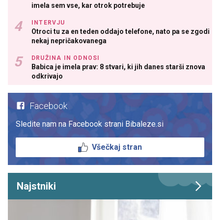
imela sem vse, kar otrok potrebuje
INTERVJU
Otroci tu za en teden oddajo telefone, nato pa se zgodi
nekaj nepričakovanega
DRUŽINA IN ODNOSI
Babica je imela prav: 8 stvari, ki jih danes starši znova
odkrivajo
Facebook
Sledite nam na Facebook strani Bibaleze.si
Všečkaj stran
Najstniki