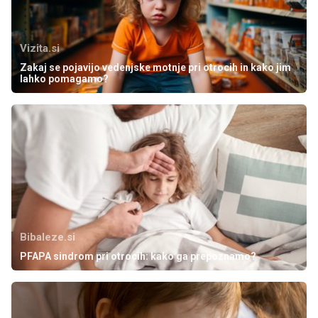
Vizita.si
Zakaj se pojavijo vedenjske motnje pri otrocih in kako jim
lahko pomagamo?
Bibaleze.si
PFAPA sindrom pri otrocih: kako ga prepoznamo?