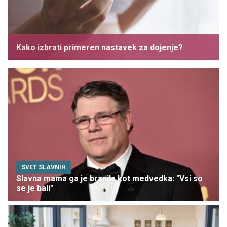
Kako izbrati primeren nastavek za dojenje?
SVET SLAVNIH
Slavna mama ga je branila kot medvedka: "Vsi so
se je bali"