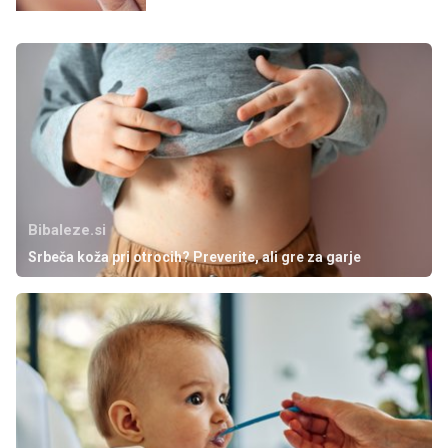
Bibaleze.si
Srbeča koža pri otrocih? Preverite, ali gre za garje