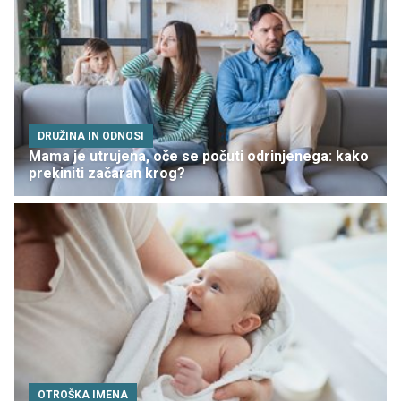
DRUŽINA IN ODNOSI
Mama je utrujena, oče se počuti odrinjenega: kako
prekiniti začaran krog?
OTROŠKA IMENA