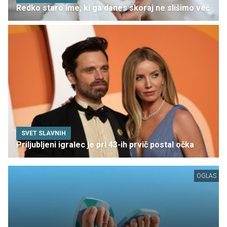
Redko staro ime, ki ga danes skoraj ne slišimo več
SVET SLAVNIH
Priljubljeni igralec je pri 43-ih prvič postal očka
OGLAS