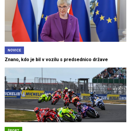
NOVICE
Znano, kdo je bil v vozilu s predsednico države
ŠPORT