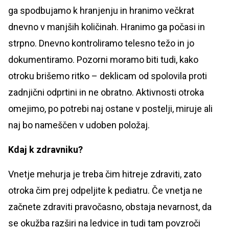
ga spodbujamo k hranjenju in hranimo večkrat
dnevno v manjših količinah. Hranimo ga počasi in
strpno. Dnevno kontroliramo telesno težo in jo
dokumentiramo. Pozorni moramo biti tudi, kako
otroku brišemo ritko – deklicam od spolovila proti
zadnjični odprtini in ne obratno. Aktivnosti otroka
omejimo, po potrebi naj ostane v postelji, miruje ali
naj bo nameščen v udoben položaj.
Kdaj k zdravniku?
Vnetje mehurja je treba čim hitreje zdraviti, zato
otroka čim prej odpeljite k pediatru. Če vnetja ne
začnete zdraviti pravočasno, obstaja nevarnost, da
se okužba razširi na ledvice in tudi tam povzroči