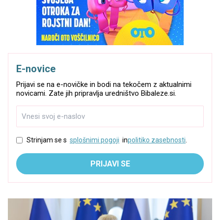
E-novice
Prijavi se na e-novičke in bodi na tekočem z aktualnimi
novicami. Zate jih pripravlja uredništvo Bibaleze.si.
Strinjam se s
splošnimi pogoji
in
politiko zasebnosti
.
PRIJAVI SE