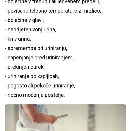
- bolečine v trebuhu ali ledvenem predelu,
- povišano telesno temperaturo z mrzlico,
- bolečine v glavi,
- neprijeten vonj urina,
- kri v urinu,
- spremembe pri uriniranju,
- napenjanje pred uriniranjem,
- prekinjen curek,
- uriniranje po kapljicah,
- pogosto ali pekoče uriniranje,
- nočno močenje postelje.