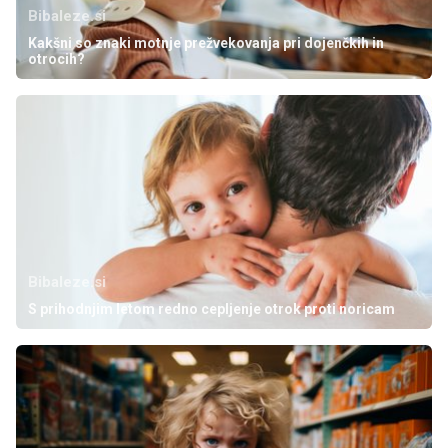
Bibaleze.si
Kakšni so znaki motnje prežvekovanja pri dojenčkih in
otrocih?
Bibaleze.si
S prihodnjim letom redno cepljenje otrok proti noricam