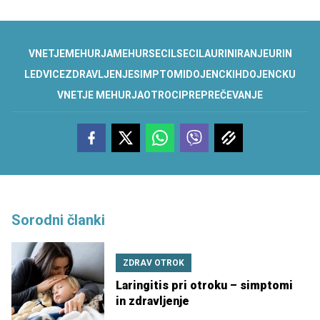
VNETJE
MEHURJA
MEHUR
SECIL
SECILA
URINIRANJE
URIN
LEDVICE
ZDRAVLJENJE
SIMPTOMI
DOJENCKIH
DOJENCKU
VNETJE MEHURJA
OTROCI
PREPREČEVANJE
Sorodni članki
ZDRAV OTROK
Laringitis pri otroku – simptomi
in zdravljenje