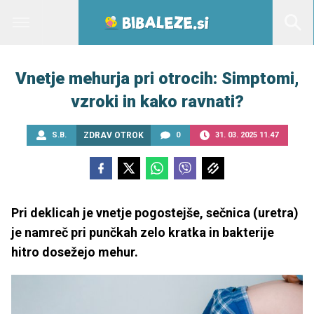
Vnetje mehurja pri otrocih: Simptomi,
vzroki in kako ravnati?
S.B.
ZDRAV OTROK
0
31. 03. 2025 11.47
Pri deklicah je vnetje pogostejše, sečnica (uretra)
je namreč pri punčkah zelo kratka in bakterije
hitro dosežejo mehur.