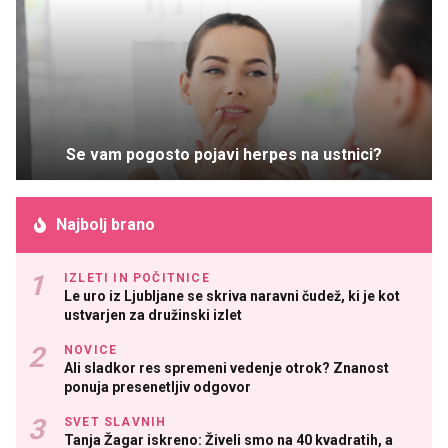
Se vam pogosto pojavi herpes na ustnici?
Najbolj brano
IZLETI IN POČITNICE
Le uro iz Ljubljane se skriva naravni čudež, ki je kot
ustvarjen za družinski izlet
NOVICE
Ali sladkor res spremeni vedenje otrok? Znanost
ponuja presenetljiv odgovor
SVET SLAVNIH
Tanja Žagar iskreno: Živeli smo na 40 kvadratih, a