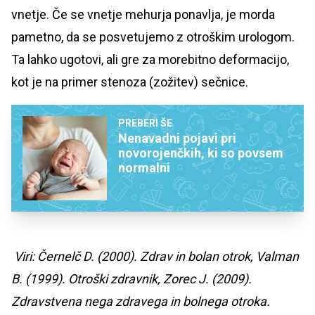
vnetje. Če se vnetje mehurja ponavlja, je morda
pametno, da se posvetujemo z otroškim urologom.
Ta lahko ugotovi, ali gre za morebitno deformacijo,
kot je na primer stenoza (zožitev) sečnice.
PREBERI ŠE
Nenavadni pojavi pri
novorojenčkih, ki so povsem
normalni
Viri: Černelč D. (2000). Zdrav in bolan otrok, Valman
B. (1999). Otroški zdravnik, Zorec J. (2009).
Zdravstvena nega zdravega in bolnega otroka.