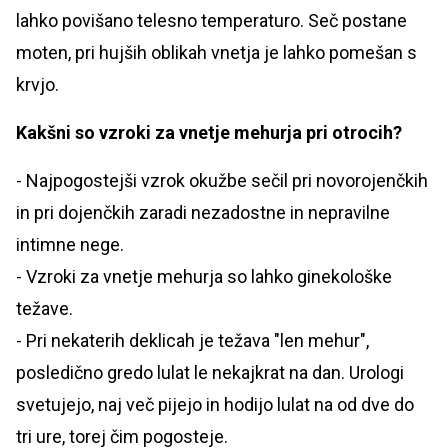
lahko povišano telesno temperaturo. Seč postane
moten, pri hujših oblikah vnetja je lahko pomešan s
krvjo.
Kakšni so vzroki za vnetje mehurja pri otrocih?
- Najpogostejši vzrok okužbe sečil pri novorojenčkih
in pri dojenčkih zaradi nezadostne in nepravilne
intimne nege.
- Vzroki za vnetje mehurja so lahko ginekološke
težave.
- Pri nekaterih deklicah je težava "len mehur",
posledično gredo lulat le nekajkrat na dan. Urologi
svetujejo, naj več pijejo in hodijo lulat na od dve do
tri ure, torej čim pogosteje.