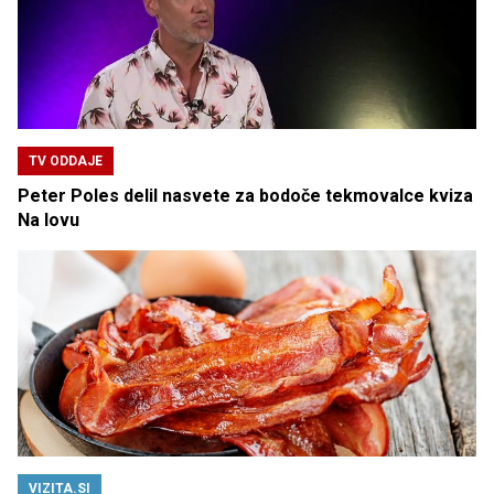
TV ODDAJE
Peter Poles delil nasvete za bodoče tekmovalce kviza
Na lovu
VIZITA.SI