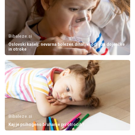
Bibaleze.si
Oslovski kašelj: nevarna bolezen dihal, ki ogroža dojenčke
in otroke
Bibaleze.si
Kaj je psihogeno bruhanje pri otrocih?