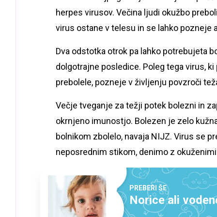
herpes virusov. Večina ljudi okužbo prebol
virus ostane v telesu in se lahko pozneje 
Dva odstotka otrok pa lahko potrebujeta bol
dolgotrajne posledice. Poleg tega virus, ki 
prebolele, pozneje v življenju povzroči tež
Večje tveganje za težji potek bolezni in za
okrnjeno imunostjo. Bolezen je zelo kužna, 
bolnikom zbolelo, navaja NIJZ. Virus se pre
neposrednim stikom, denimo z okuženimi 
PREBERI ŠE
Norice ali voden