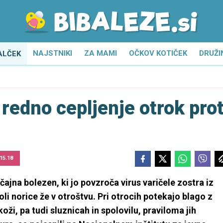
NAJSTNIKI
ZA MAMI
OČKOV KOTIČEK
DRUŽI
ALČEK
redno cepljenje otrok prot
 15.18
ajna bolezen, ki jo povzroča virus varičele zostra iz
oli norice že v otroštvu. Pri otrocih potekajo blago z
i, pa tudi sluznicah in spolovilu, praviloma jih