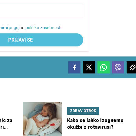
nimi pogoji
in
politiko zasebnosti
.
PRIJAVI SE
ZDRAV OTROK
ic za
Kako se lahko izognemo
ri
okužbi z rotavirusi?