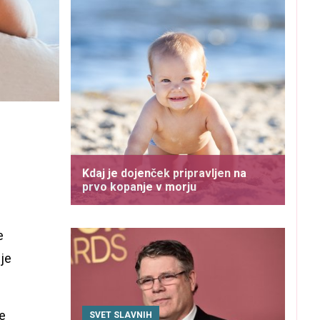
Kdaj je dojenček pripravljen na
prvo kopanje v morju
e
 je
ne
SVET SLAVNIH