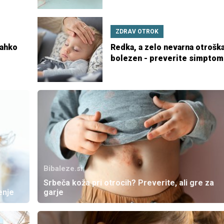
ZDRAV OTROK
lahko
Redka, a zelo nevarna otrošk
bolezen - preverite simpto
Bibaleze.si
Srbeča koža pri otrocih? Preverite, ali gre za
enje
garje