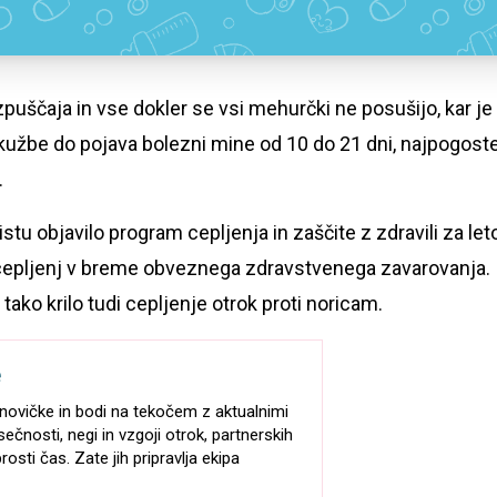
puščaja in vse dokler se vsi mehurčki ne posušijo, kar je
okužbe do pojava bolezni mine od 10 do 21 dni, najpogost
.
istu objavilo program cepljenja in zaščite z zdravili za let
r cepljenj v breme obveznega zdravstvenega zavarovanja.
ako krilo tudi cepljenje otrok proti noricam.
e
e-novičke in bodi na tekočem z aktualnimi
sečnosti, negi in vzgoji otrok, partnerskih
rosti čas. Zate jih pripravlja ekipa