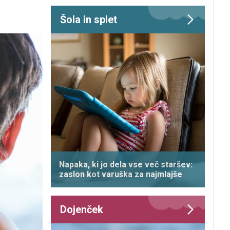
Šola in splet
Napaka, ki jo dela vse več staršev:
zaslon kot varuška za najmlajše
Dojenček