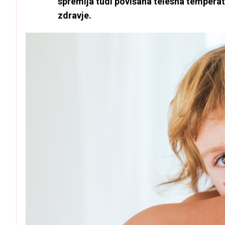
spremlja tudi povišana telesna temperatu
zdravje.