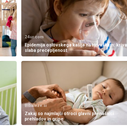
24ur.com
Epidemija oslovskega kašlja na Hrvaškem: kriva
slaba precepljenost
Bibaleze.si
v
Zakaj so najmlajši otroci glavni prenašalci
prehladov in gripe