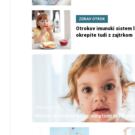
ZDRAV OTROK
Otrokov imunski sistem 
okrepite tudi z zajtrkom
Bibaleze.si
Norice ali vodene koze: simptomi in zdravlj