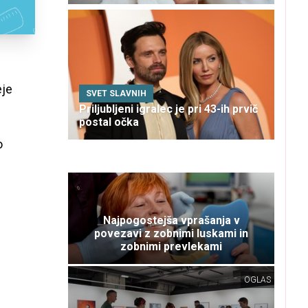
eje
SVET SLAVNIH
Priljubljeni igralec je pri 43-ih prvič
postal očka
o
Najpogostejša vprašanja v
povezavi z zobnimi luskami in
zobnimi prevlekami
OGLAS