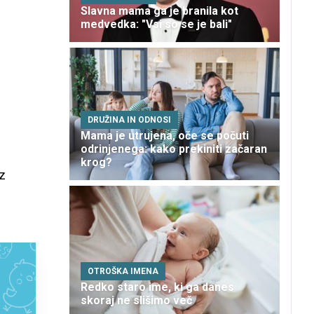
Slavna mama ga je branila kot
medvedka: "Vsi so se je bali"
DRUŽINA IN ODNOSI
Mama je utrujena, oče se počuti
odrinjenega: kako prekiniti začaran
krog?
 z
OTROŠKA IMENA
Redko staro ime, ki ga danes
skoraj ne slišimo več