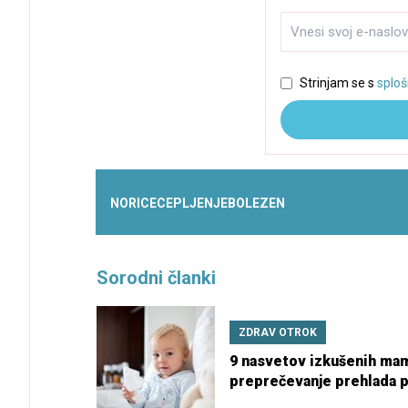
Strinjam se s
sploš
NORICE
CEPLJENJE
BOLEZEN
Sorodni članki
ZDRAV OTROK
9 nasvetov izkušenih mam
preprečevanje prehlada p
otroku