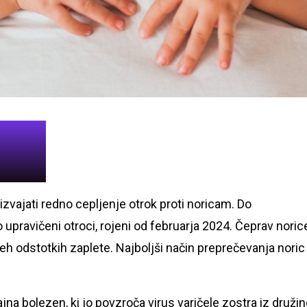
 izvajati redno cepljenje otrok proti noricam. Do
upravičeni otroci, rojeni od februarja 2024. Čeprav noric
veh odstotkih zaplete. Najboljši način preprečevanja noric
na bolezen, ki jo povzroča virus varičele zostra iz druži