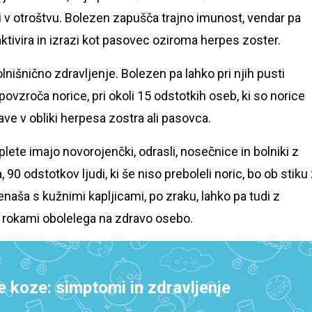
i v otroštvu. Bolezen zapušča trajno imunost, vendar pa
aktivira in izrazi kot pasovec oziroma herpes zoster.
nišnično zdravljenje. Bolezen pa lahko pri njih pusti
povzroča norice, pri okoli 15 odstotkih oseb, ki so norice
ave v obliki herpesa zostra ali pasovca.
plete imajo novorojenčki, odrasli, nosečnice in bolniki z
90 odstotkov ljudi, ki še niso preboleli noric, bo ob stiku
naša s kužnimi kapljicami, po zraku, lahko pa tudi z
rokami obolelega na zdravo osebo.
e koze: simptomi in zdravljenje