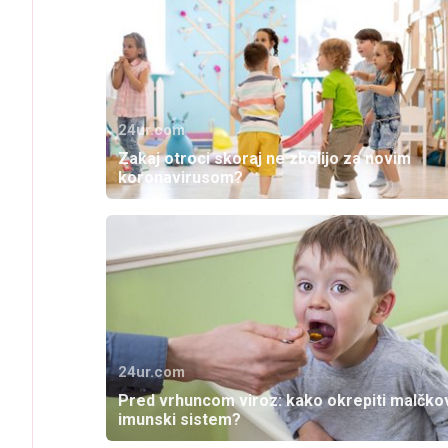
24ur.com
Zakaj otroci skoraj ne zbolijo za novim
koronavirusom?
24ur.com
Pred vrhuncom viroz: kako okrepiti malčko
imunski sistem?