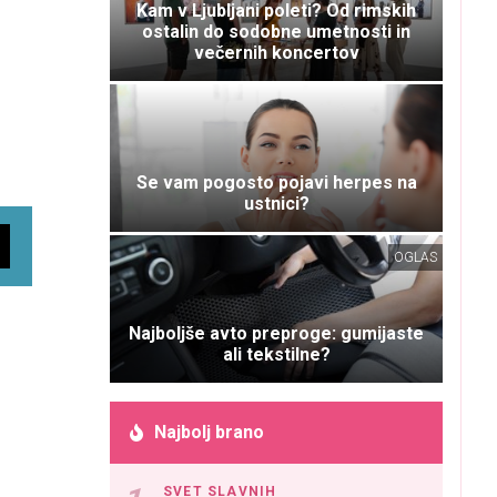
Kam v Ljubljani poleti? Od rimskih
ostalin do sodobne umetnosti in
večernih koncertov
Se vam pogosto pojavi herpes na
ustnici?
OGLAS
Najboljše avto preproge: gumijaste
ali tekstilne?
Najbolj brano
SVET SLAVNIH