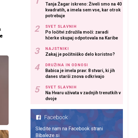
Tanja Žagar iskreno: Živeli smo na 40
kvadratih, a imela sem vse, kar otrok
potrebuje
SVET SLAVNIH
a
Po ločitvi združila moči: zaradi
me
hčerke skupaj odpotovala na Karibe
NAJSTNIKI
Zakaj je počitniško delo koristno?
DRUŽINA IN ODNOSI
Babica je imela prav: 8 stvari, ki jih
danes starši znova odkrivajo
SVET SLAVNIH
Na Hvaru uživata v zadnjih trenutkih v
dvoje
Facebook
Sledite nam na Facebook strani
Bibaleze.si