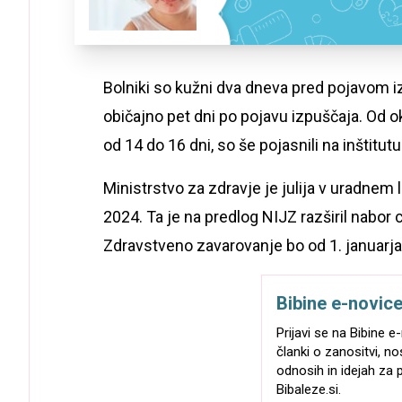
Bolniki so kužni dva dneva pred pojavom iz
običajno pet dni po pojavu izpuščaja. Od 
od 14 do 16 dni, so še pojasnili na inštitutu
Ministrstvo za zdravje je julija v uradnem l
2024. Ta je na predlog NIJZ razširil nabo
Zdravstveno zavarovanje bo od 1. januarja t
Bibine e-novic
Prijavi se na Bibine 
članki o zanositvi, no
odnosih in idejah za p
Bibaleze.si.