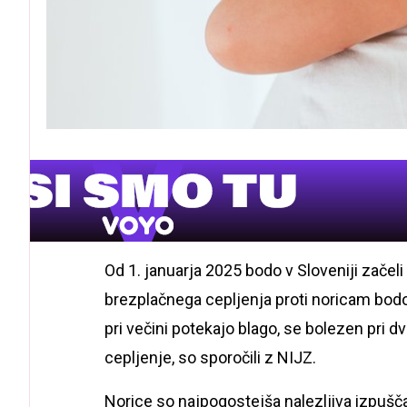
Od 1. januarja 2025 bodo v Sloveniji začeli
brezplačnega cepljenja proti noricam bodo 
pri večini potekajo blago, se bolezen pri d
cepljenje, so sporočili z NIJZ.
Norice so najpogostejša nalezljiva izpuščaj