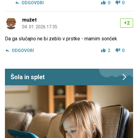
ODGOVORI
0
0
mužet
+2
04. 01. 2026 17.35
Da ga slučajno ne bi zeblo v prstke - mamim sonček
ODGOVORI
2
0
Šola in splet