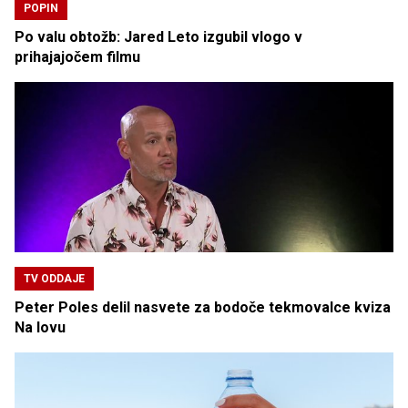
POPIN
Po valu obtožb: Jared Leto izgubil vlogo v
prihajajočem filmu
TV ODDAJE
Peter Poles delil nasvete za bodoče tekmovalce kviza
Na lovu