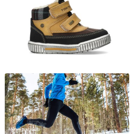
Zadovoljna.si
To je kakovostna in trendi otroška zimska obutev
Moskisvet.com