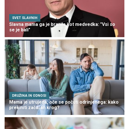
SVET SLAVNIH
Slavna mama ga je branila kot medvedka: "Vsi so
se je bali"
DRUŽINA IN ODNOSI
Mama je utrujena, oče se počuti odrinjenega: kako
prekiniti začaran krog?