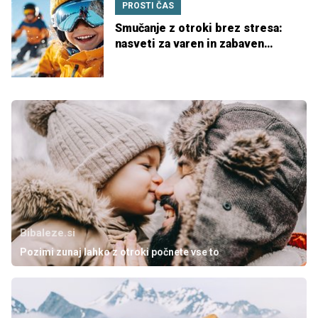
PROSTI ČAS
Smučanje z otroki brez stresa:
nasveti za varen in zabaven
smučarski dan
Bibaleze.si
Pozimi zunaj lahko z otroki počnete vse to