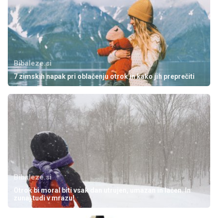
Bibaleze.si
7 zimskih napak pri oblačenju otrok in kako jih preprečiti
Bibaleze.si
Otrok bi moral biti vsak dan utrujen, umazan in lačen. In
zunaj tudi v mrazu!