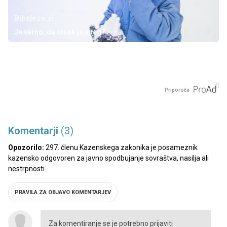
Bibaleze.si
Je varno, da otrok jé sneg?
Priporoča
Komentarji
(3)
Opozorilo:
297. členu Kazenskega zakonika je posameznik
kazensko odgovoren za javno spodbujanje sovraštva, nasilja ali
nestrpnosti.
PRAVILA ZA OBJAVO KOMENTARJEV