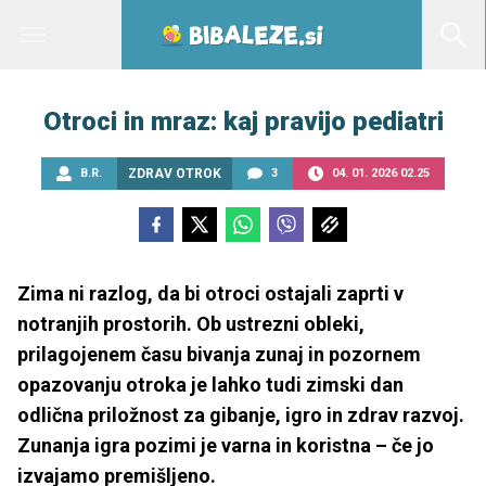
Otroci in mraz: kaj pravijo pediatri
B.R.
ZDRAV OTROK
3
04. 01. 2026 02.25
Zima ni razlog, da bi otroci ostajali zaprti v
notranjih prostorih. Ob ustrezni obleki,
prilagojenem času bivanja zunaj in pozornem
opazovanju otroka je lahko tudi zimski dan
odlična priložnost za gibanje, igro in zdrav razvoj.
Zunanja igra pozimi je varna in koristna – če jo
izvajamo premišljeno.