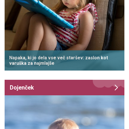
Napaka, ki jo dela vse več staršev: zaslon kot
varuška za najmlajše
Dojenček