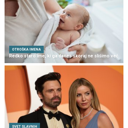
OTROŠKA IMENA
Redko staro ime, ki ga danes skoraj ne slišimo več
SVET SLAVNIH