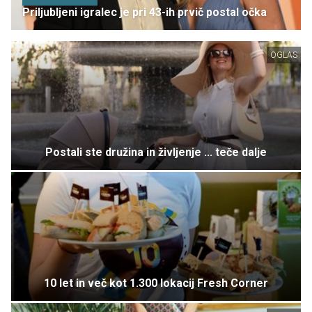
Priljubljeni igralec je pri 43-ih prvič postal očka
OGLAS
Postali ste družina in življenje ... teče dalje
10 let in več kot 1.300 lokacij Fresh Corner