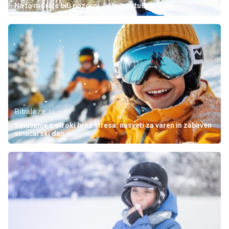
Na to morate biti pozorni, če tečete tudi pozimi
Bibaleze.si
Smučanje z otroki brez stresa: nasveti za varen in zabaven
smučarski dan