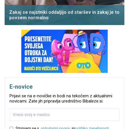
Zakaj se najstniki oddaljijo od staršev in zakaj je to
povsem normalno
E-novice
Prijavi se na e-novičke in bodi na tekočem z aktualnimi
novicami. Zate jih pripravlja uredništvo Bibaleze.si.
Strinjam se s
splošnimi pogoji
in
politiko zasebnosti
.