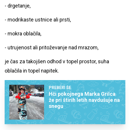
- drgetanje,
- modrikaste ustnice ali prsti,
- mokra oblačila,
- utrujenost ali pritoževanje nad mrazom,
je čas za takojšen odhod v topel prostor, suha
oblačila in topel napitek.
PREBERI ŠE
Hči pokojnega Marka Grilca
že pri štirih letih navdušuje na
snegu