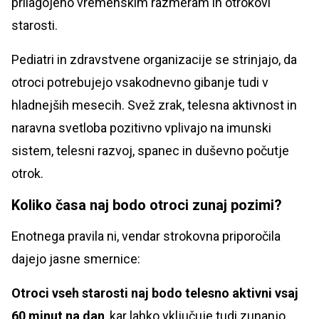
prilagojeno vremenskim razmeram in otrokovi
starosti.
Pediatri in zdravstvene organizacije se strinjajo, da
otroci potrebujejo vsakodnevno gibanje tudi v
hladnejših mesecih. Svež zrak, telesna aktivnost in
naravna svetloba pozitivno vplivajo na imunski
sistem, telesni razvoj, spanec in duševno počutje
otrok.
Koliko časa naj bodo otroci zunaj pozimi?
Enotnega pravila ni, vendar strokovna priporočila
dajejo jasne smernice:
Otroci vseh starosti naj bodo telesno aktivni vsaj
60 minut na dan
, kar lahko vključuje tudi zunanjo