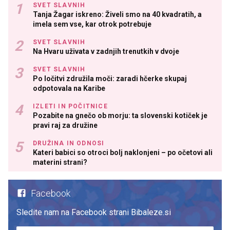
SVET SLAVNIH
Tanja Žagar iskreno: Živeli smo na 40 kvadratih, a
imela sem vse, kar otrok potrebuje
SVET SLAVNIH
Na Hvaru uživata v zadnjih trenutkih v dvoje
SVET SLAVNIH
Po ločitvi združila moči: zaradi hčerke skupaj
odpotovala na Karibe
IZLETI IN POČITNICE
Pozabite na gnečo ob morju: ta slovenski kotiček je
pravi raj za družine
DRUŽINA IN ODNOSI
Kateri babici so otroci bolj naklonjeni – po očetovi ali
materini strani?
Facebook
Sledite nam na Facebook strani Bibaleze.si