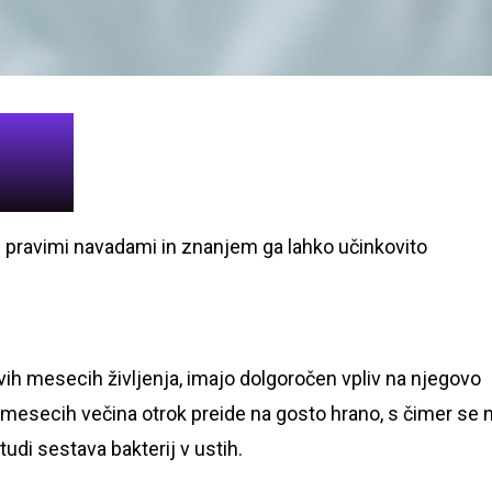
pravimi navadami in znanjem ga lahko učinkovito
rvih mesecih življenja, imajo dolgoročen vpliv na njegovo
ih mesecih večina otrok preide na gosto hrano, s čimer se 
udi sestava bakterij v ustih.