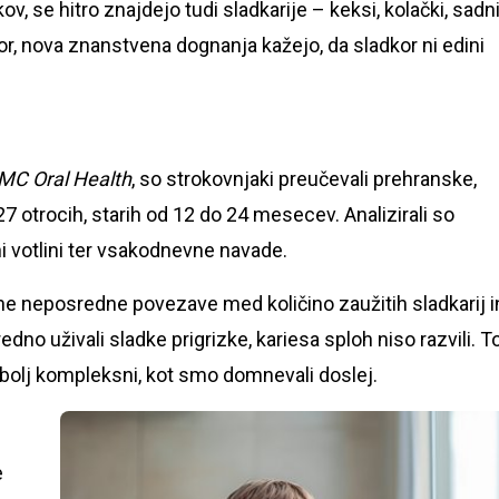
v, se hitro znajdejo tudi sladkarije – keksi, kolački, sadn
kor, nova znanstvena dognanja kažejo, da sladkor ni edini
MC Oral Health
, so strokovnjaki preučevali prehranske,
7 otrocih, starih od 12 do 24 mesecev. Analizirali so
ni votlini ter vsakodnevne navade.
jene neposredne povezave med količino zaužitih sladkarij i
edno uživali sladke prigrizke, kariesa sploh niso razvili. T
 bolj kompleksni, kot smo domnevali doslej.
e