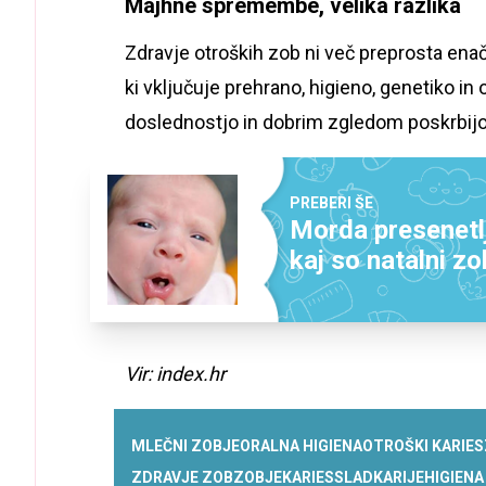
Majhne spremembe, velika razlika
Zdravje otroških zob ni več preprosta enač
ki vključuje prehrano, higieno, genetiko in
doslednostjo in dobrim zgledom poskrbijo,
PREBERI ŠE
Morda presenetlj
kaj so natalni zo
Vir: index.hr
MLEČNI ZOBJE
ORALNA HIGIENA
OTROŠKI KARIES
ZDRAVJE ZOB
ZOBJE
KARIES
SLADKARIJE
HIGIENA