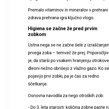
Premalo vitaminov in mineralov v prehrani 
zdrava prehrana igra ključno vlogo.
Higiena se začne že pred prvim
zobkom
Ustna nega se ne začne šele z izraščanje
prvega zoba – temveč že prej. Priporočlji
je, da starši po vsakem hranjenju otrokove
dlesni nežno obrišejo z vlažno gazo. Ko s
pojavijo prvi zobki, pa je čas za redno
ščetkanje.
Osnovna navodila za nego otroških zob:
- Do 3. leta starosti: količina zobne paste n