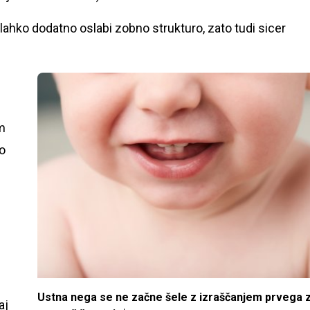
lahko dodatno oslabi zobno strukturo, zato tudi sicer
m
vo
e
Ustna nega se ne začne šele z izraščanjem prvega 
aj