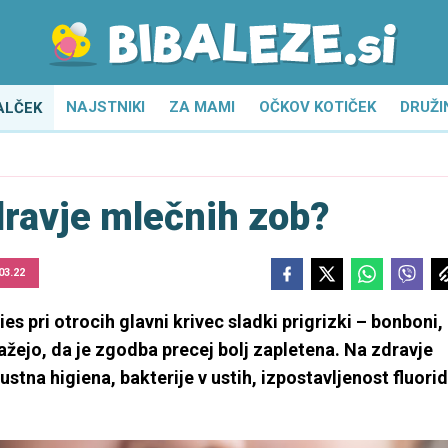
NAJSTNIKI
ZA MAMI
OČKOV KOTIČEK
DRUŽI
ALČEK
dravje mlečnih zob?
03.22
ies pri otrocih glavni krivec sladki prigrizki – bonboni,
ažejo, da je zgodba precej bolj zapletena. Na zdravje
 ustna higiena, bakterije v ustih, izpostavljenost fluori