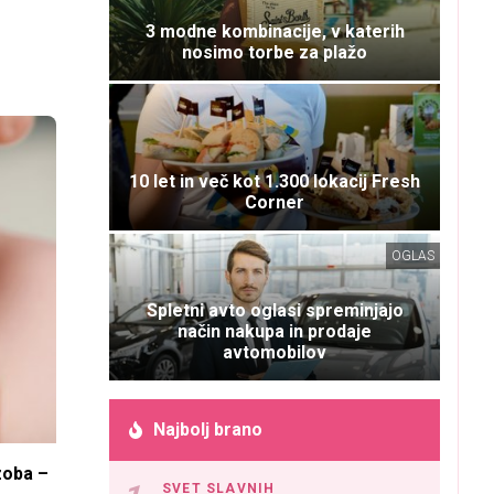
3 modne kombinacije, v katerih
nosimo torbe za plažo
10 let in več kot 1.300 lokacij Fresh
Corner
OGLAS
Spletni avto oglasi spreminjajo
način nakupa in prodaje
avtomobilov
Najbolj brano
zoba –
SVET SLAVNIH