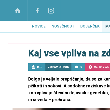
NOVICE
NOSEČNOST
DOJENČEK
M
Kaj vse vpliva na z
B.R.
ZDRAV OTROK
0
05. 10. 2025 
Dolgo je veljalo prepričanje, da so za kar
piškoti in sokovi. A sodobne raziskave k
zob vplivajo številni dejavniki: genetika,
in seveda – prehrana.