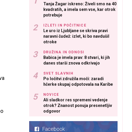
Tanja Žagar iskreno: Živeli smo na 40
kvadratih, a imela sem vse, kar otrok
potrebuje
IZLETI IN POČITNICE
Le uro iz Ljubljane se skriva pravi
naravni čudež: izlet, ki bo navdušil
otroke
DRUŽINA IN ODNOSI
Babica je imela prav: 8 stvari, ki jih
danes starši znova odkrivajo
SVET SLAVNIH
va
Po ločitvi združila moči: zaradi
hčerke skupaj odpotovala na Karibe
NOVICE
Ali sladkor res spremeni vedenje
otrok? Znanost ponuja presenetljiv
no
odgovor
Facebook