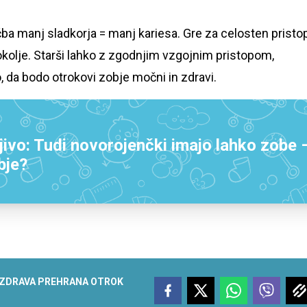
ba manj sladkorja = manj kariesa. Gre za celosten pristop
 okolje. Starši lahko z zgodnjim vzgojnim pristopom,
 da bodo otrokovi zobje močni in zdravi.
ivo: Tudi novorojenčki imajo lahko zobe 
bje?
ZDRAVA PREHRANA OTROK