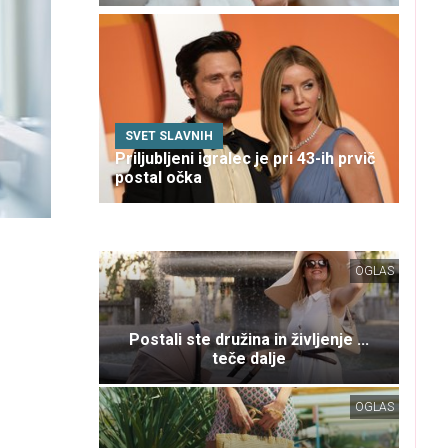
SVET SLAVNIH
Priljubljeni igralec je pri 43-ih prvič
postal očka
OGLAS
Postali ste družina in življenje ...
teče dalje
OGLAS