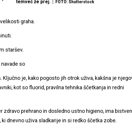
temveč že prej.
FOTO: Shutterstock
 velikosti graha.
nuti.
m staršev.
e navade so
 Ključno je, kako pogosto jih otrok uživa, kakšna je njego
avniki, kot so fluorid, pravilna tehnika ščetkanja in redni
cer zdravo prehrano in dosledno ustno higieno, ima bistve
, ki dnevno uživa sladkarije in si redko ščetka zobe.