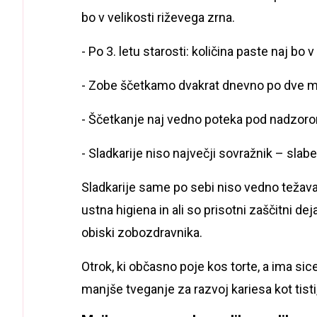
bo v velikosti riževega zrna.
- Po 3. letu starosti: količina paste naj bo v
- Zobe ščetkamo dvakrat dnevno po dve mi
- Ščetkanje naj vedno poteka pod nadzoro
- Sladkarije niso največji sovražnik – slab
Sladkarije same po sebi niso vedno težava.
ustna higiena in ali so prisotni zaščitni dej
obiski zobozdravnika.
Otrok, ki občasno poje kos torte, a ima si
manjše tveganje za razvoj kariesa kot tisti