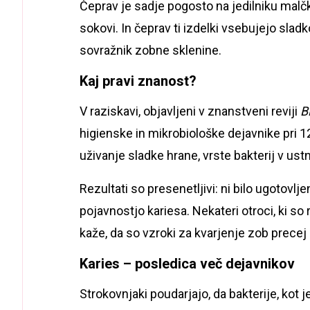
Čeprav je sadje pogosto na jedilniku malčko
sokovi. In čeprav ti izdelki vsebujejo slad
sovražnik zobne sklenine.
Kaj pravi znanost?
V raziskavi, objavljeni v znanstveni reviji
B
higienske in mikrobiološke dejavnike pri 12
uživanje sladke hrane, vrste bakterij v ust
Rezultati so presenetljivi: ni bilo ugotovl
pojavnostjo kariesa. Nekateri otroci, ki so r
kaže, da so vzroki za kvarjenje zob precej
Karies – posledica več dejavnikov
Strokovnjaki poudarjajo, da bakterije, kot j