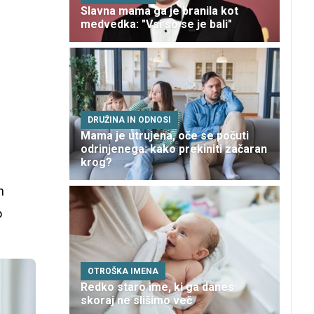
i
Slavna mama ga je branila kot
medvedka: "Vsi so se je bali"
DRUŽINA IN ODNOSI
Mama je utrujena, oče se počuti
odrinjenega: kako prekiniti začaran
krog?
n
o
OTROŠKA IMENA
Redko staro ime, ki ga danes
skoraj ne slišimo več