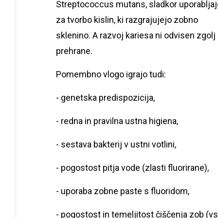
Streptococcus mutans, sladkor uporabljaj
za tvorbo kislin, ki razgrajujejo zobno
sklenino. A razvoj kariesa ni odvisen zgolj
prehrane.
Pomembno vlogo igrajo tudi:
- genetska predispozicija,
- redna in pravilna ustna higiena,
- sestava bakterij v ustni votlini,
- pogostost pitja vode (zlasti fluorirane),
- uporaba zobne paste s fluoridom,
- pogostost in temeljitost čiščenja zob (v