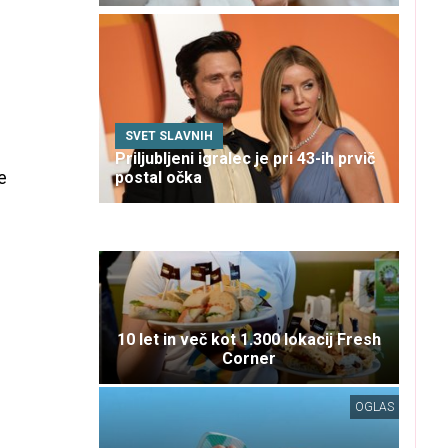
SVET SLAVNIH
Priljubljeni igralec je pri 43-ih prvič
e
postal očka
10 let in več kot 1.300 lokacij Fresh
Corner
OGLAS