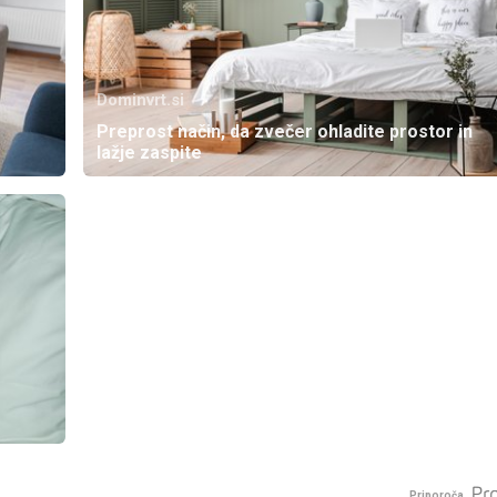
Dominvrt.si
Preprost način, da zvečer ohladite prostor in
lažje zaspite
Priporoča