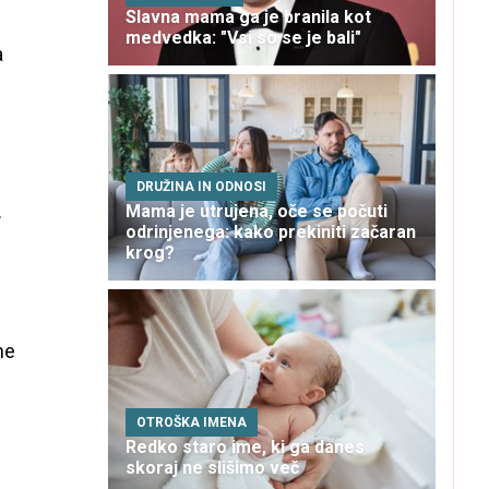
Slavna mama ga je branila kot
medvedka: "Vsi so se je bali"
a
DRUŽINA IN ODNOSI
.
Mama je utrujena, oče se počuti
odrinjenega: kako prekiniti začaran
krog?
ne
OTROŠKA IMENA
Redko staro ime, ki ga danes
skoraj ne slišimo več