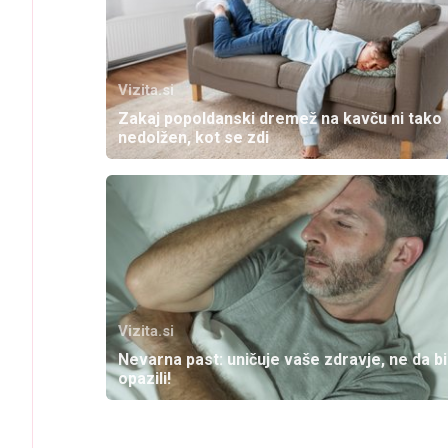
Vizita.si
Zakaj popoldanski dremež na kavču ni tako
nedolžen, kot se zdi
Vizita.si
Nevarna past: uničuje vaše zdravje, ne da bi
opazili!