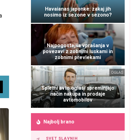
Havaianas japonke: zakaj jih
nosimo iz sezone v sezono?
a
Najpogostejša vprašanja v
povezavi z zobnimi luskami in
zobnimi prevlekami
OGLAS
Spletni avto oglasi spreminjajo
način nakupa in prodaje
avtomobilov
Najbolj brano
SVET SLAVNIH