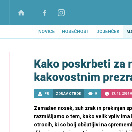
NOVICE
NOSEČNOST
DOJENČEK
M
Kako poskrbeti za 
kakovostnim prez
PR
ZDRAV OTROK
0
23. 12. 2024 0
Zamašen nosek, suh zrak in prekinjen sp
razmišljamo o tem, kako velik vpliv ima 
otrocih, ki so bolj občutljivi na spreme