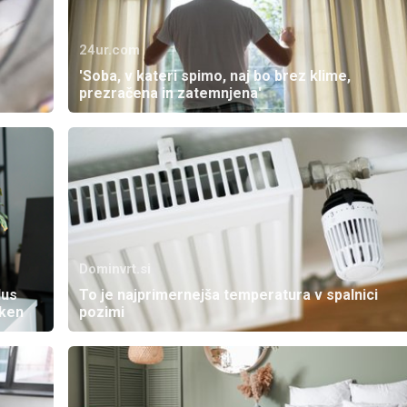
24ur.com
'Soba, v kateri spimo, naj bo brez klime,
prezračena in zatemnjena'
Dominvrt.si
lus
To je najprimernejša temperatura v spalnici
oken
pozimi