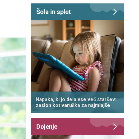
Šola in splet
Napaka, ki jo dela vse več staršev:
zaslon kot varuška za najmlajše
Dojenje