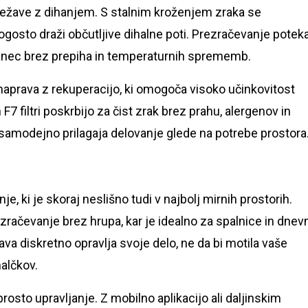
ežave z dihanjem. S stalnim kroženjem zraka se
pogosto draži občutljive dihalne poti. Prezračevanje potek
anec brez prepiha in temperaturnih sprememb.
aprava z rekuperacijo, ki omogoča visoko učinkovitost
7 filtri poskrbijo za čist zrak brez prahu, alergenov in
 samodejno prilagaja delovanje glede na potrebe prostora
e, ki je skoraj neslišno tudi v najbolj mirnih prostorih.
zračevanje brez hrupa, kar je idealno za spalnice in dnev
rava diskretno opravlja svoje delo, ne da bi motila vaše
alčkov.
osto upravljanje. Z mobilno aplikacijo ali daljinskim