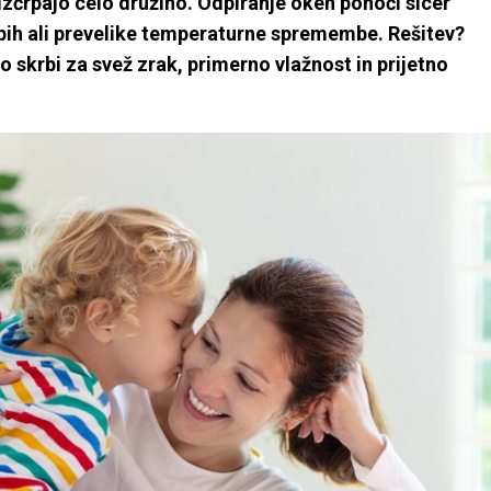
 izčrpajo celo družino. Odpiranje oken ponoči sicer
repih ali prevelike temperaturne spremembe. Rešitev?
to skrbi za svež zrak, primerno vlažnost in prijetno