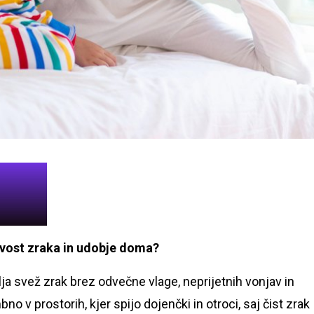
ovost zraka in udobje doma?
ja svež zrak brez odvečne vlage, neprijetnih vonjav in
o v prostorih, kjer spijo dojenčki in otroci, saj čist zrak