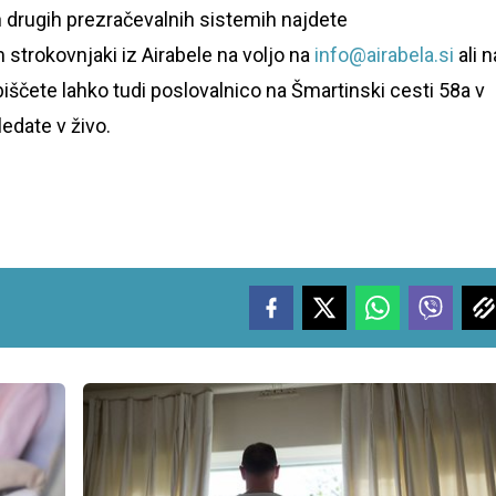
n drugih prezračevalnih sistemih najdete
 strokovnjaki iz Airabele na voljo na
info@airabela.si
ali n
biščete lahko tudi poslovalnico na Šmartinski cesti 58a v
ledate v živo.