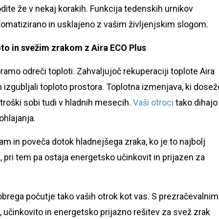
dite že v nekaj korakih. Funkcija tedenskih urnikov
matizirano in usklajeno z vašim življenjskim slogom.
to in svežim zrakom z Aira ECO Plus
amo odreči toploti. Zahvaljujoč rekuperaciji toplote Aira
 izgubljali toploto prostora. Toplotna izmenjava, ki dosež
troški sobi tudi v hladnih mesecih.
Vaši otroci
tako dihajo
ohlajanja.
m in poveča dotok hladnejšega zraka, ko je to najbolj
pri tem pa ostaja energetsko učinkovit in prijazen za
obrega počutje tako vaših otrok kot vas. S prezračevalnim
 učinkovito in energetsko prijazno rešitev za svež zrak