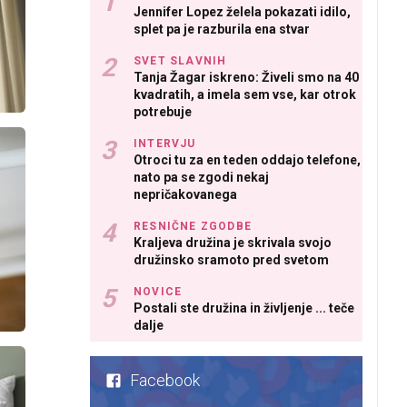
Jennifer Lopez želela pokazati idilo,
splet pa je razburila ena stvar
SVET SLAVNIH
Tanja Žagar iskreno: Živeli smo na 40
kvadratih, a imela sem vse, kar otrok
potrebuje
INTERVJU
Otroci tu za en teden oddajo telefone,
nato pa se zgodi nekaj
nepričakovanega
RESNIČNE ZGODBE
Kraljeva družina je skrivala svojo
družinsko sramoto pred svetom
NOVICE
Postali ste družina in življenje ... teče
dalje
Facebook