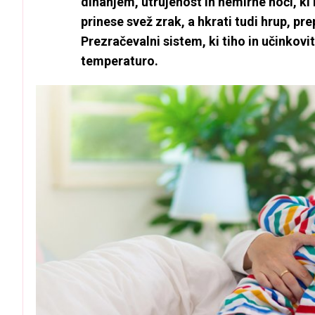
dihanjem, utrujenost in nemirne noči, ki
prinese svež zrak, a hkrati tudi hrup, p
Prezračevalni sistem, ki tiho in učinkovi
temperaturo.