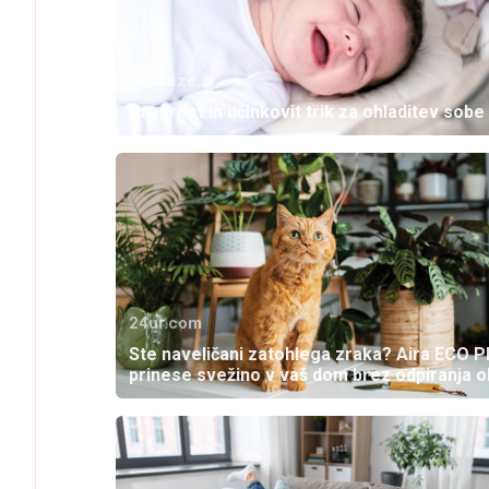
Bibaleze.si
Preprost in učinkovit trik za ohladitev sobe
24ur.com
Ste naveličani zatohlega zraka? Aira ECO P
prinese svežino v vaš dom brez odpiranja 