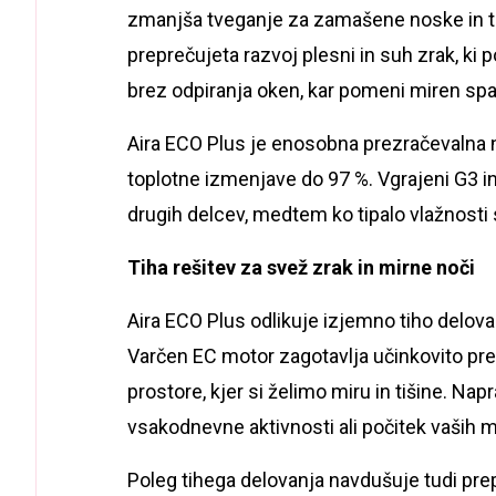
zmanjša tveganje za zamašene noske in t
preprečujeta razvoj plesni in suh zrak, ki 
brez odpiranja oken, kar pomeni miren sp
Aira ECO Plus je enosobna prezračevalna n
toplotne izmenjave do 97 %. Vgrajeni G3 in F
drugih delcev, medtem ko tipalo vlažnosti
Tiha rešitev za svež zrak in mirne noči
Aira ECO Plus odlikuje izjemno tiho delovanj
Varčen EC motor zagotavlja učinkovito pre
prostore, kjer si želimo miru in tišine. Nap
vsakodnevne aktivnosti ali počitek vaših m
Poleg tihega delovanja navdušuje tudi prepr