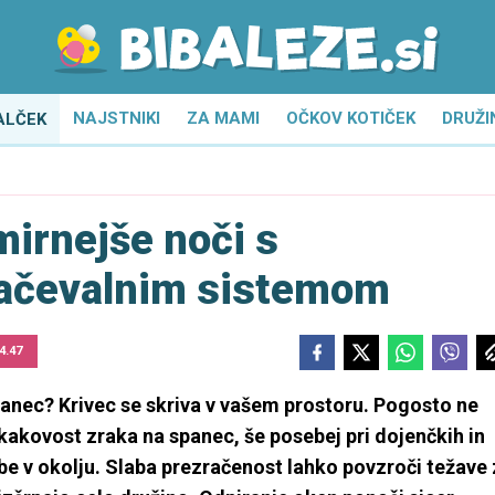
NAJSTNIKI
ZA MAMI
OČKOV KOTIČEK
DRUŽI
ALČEK
mirnejše noči s
račevalnim sistemom
4.47
anec? Krivec se skriva v vašem prostoru. Pogosto ne
kakovost zraka na spanec, še posebej pri dojenčkih in
mbe v okolju. Slaba prezračenost lahko povzroči težave 