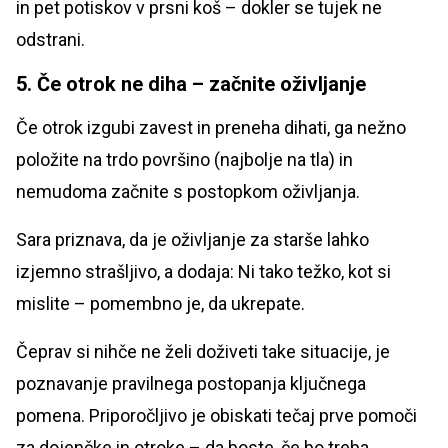
in pet potiskov v prsni koš – dokler se tujek ne
odstrani.
5. Če otrok ne diha – začnite oživljanje
Če otrok izgubi zavest in preneha dihati, ga nežno
položite na trdo površino (najbolje na tla) in
nemudoma začnite s postopkom oživljanja.
Sara priznava, da je oživljanje za starše lahko
izjemno strašljivo, a dodaja: Ni tako težko, kot si
mislite – pomembno je, da ukrepate.
Čeprav si nihče ne želi doživeti take situacije, je
poznavanje pravilnega postopanja ključnega
pomena. Priporočljivo je obiskati tečaj prve pomoči
za dojenčke in otroke – da boste, če bo treba,