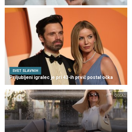
SVET SLAVNIH
Priljubljeni igralec je pri 43-ih prvič postal očka
OGLAS