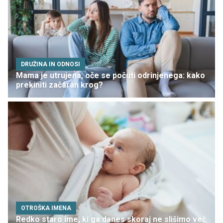
DRUŽINA IN ODNOSI
Mama je utrujena, oče se počuti odrinjenega: kako
prekiniti začaran krog?
OTROŠKA IMENA
Redko staro ime, ki ga danes skoraj ne slišimo več