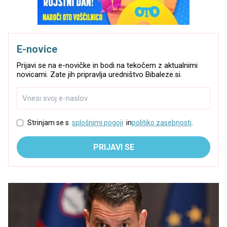
E-novice
Prijavi se na e-novičke in bodi na tekočem z aktualnimi
novicami. Zate jih pripravlja uredništvo Bibaleze.si.
Strinjam se s
splošnimi pogoji
in
politiko zasebnosti
.
PRIJAVI SE