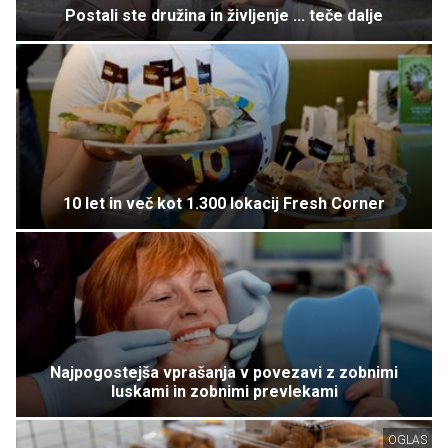
Postali ste družina in življenje ... teče dalje
10 let in več kot 1.300 lokacij Fresh Corner
Najpogostejša vprašanja v povezavi z zobnimi
luskami in zobnimi prevlekami
OGLAS