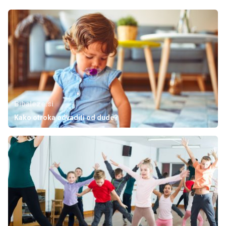
Bibaleze.si
Kako otroka odvaditi od dude?