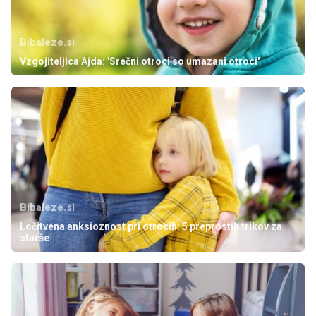
Bibaleze.si
Vzgojiteljica Ajda: 'Srečni otroci so umazani otroci'
Bibaleze.si
Ločitvena anksioznost pri otrocih: 5 preprostih trikov za
starše