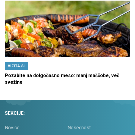
VIZITA.SI
Pozabite na dolgočasno meso: manj maščobe, več
svežine
SEKCIJE:
Novice
Nosečnost