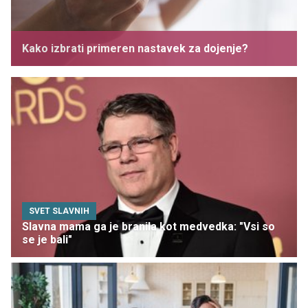
Kako izbrati primeren nastavek za dojenje?
SVET SLAVNIH
Slavna mama ga je branila kot medvedka: "Vsi so
se je bali"