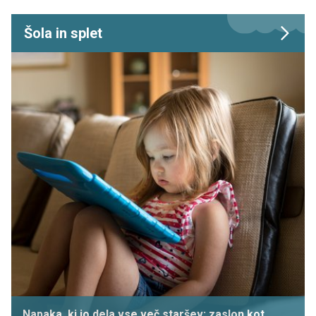
Šola in splet
Napaka, ki jo dela vse več staršev: zaslon kot