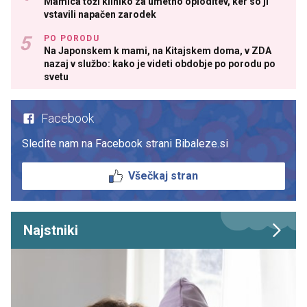
Mamica toži kliniko za umetno oploditev, ker so ji
vstavili napačen zarodek
PO PORODU
Na Japonskem k mami, na Kitajskem doma, v ZDA
nazaj v službo: kako je videti obdobje po porodu po
svetu
Facebook
Sledite nam na Facebook strani Bibaleze.si
Všečkaj stran
Najstniki