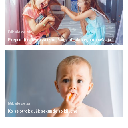
Bibaleze.si
Preprosti nasveti za izboljšanje otrokovega obnašanja
Bibaleze.si
Ko se otrok duši: sekunde so ključne