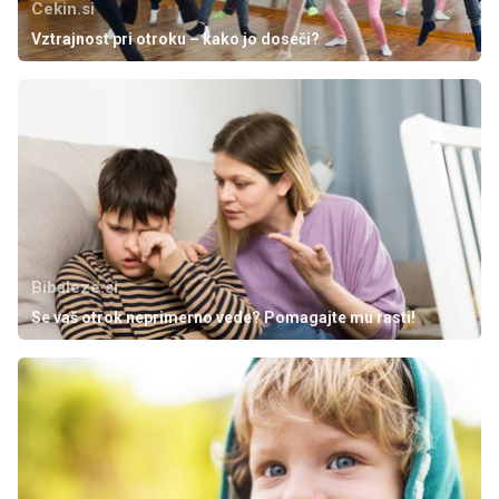
Cekin.si
Vztrajnost pri otroku – kako jo doseči?
Bibaleze.si
Se vaš otrok neprimerno vede? Pomagajte mu rasti!