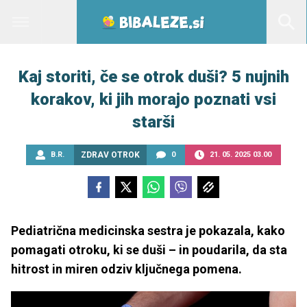
Kaj storiti, če se otrok duši? 5 nujnih
korakov, ki jih morajo poznati vsi
starši
B.R.
ZDRAV OTROK
0
21. 05. 2025 03.00
Pediatrična medicinska sestra je pokazala, kako
pomagati otroku, ki se duši – in poudarila, da sta
hitrost in miren odziv ključnega pomena.