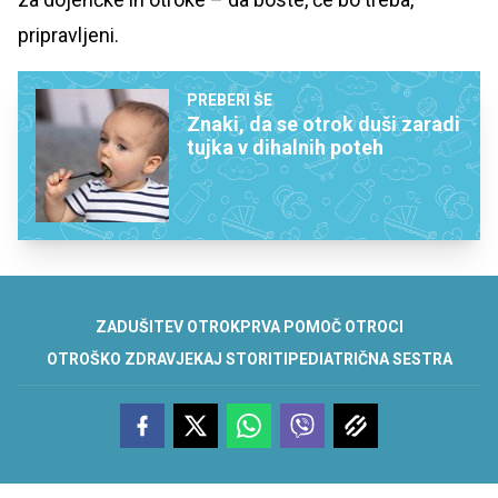
pripravljeni.
PREBERI ŠE
Znaki, da se otrok duši zaradi
tujka v dihalnih poteh
ZADUŠITEV OTROK
PRVA POMOČ OTROCI
OTROŠKO ZDRAVJE
KAJ STORITI
PEDIATRIČNA SESTRA