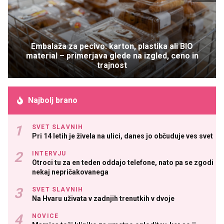
Embalaža za pecivo: karton, plastika ali BIO
material – primerjava glede na izgled, ceno in
trajnost
Najbolj brano
SVET SLAVNIH
Pri 14 letih je živela na ulici, danes jo občuduje ves svet
INTERVJU
Otroci tu za en teden oddajo telefone, nato pa se zgodi
nekaj nepričakovanega
SVET SLAVNIH
Na Hvaru uživata v zadnjih trenutkih v dvoje
NOVICE