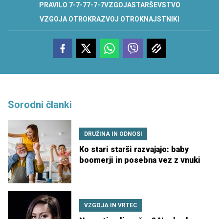
PRAVILO 7-7-7
7-7-7
VZGOJA
STARŠEVSTVO
VZGOJA OTROK
RAZVOJ OTROK
NAJSTNIKI
Sorodni članki
DRUŽINA IN ODNOSI
Ko stari starši razvajajo: baby
boomerji in posebna vez z vnuki
VZGOJA IN VRTEC