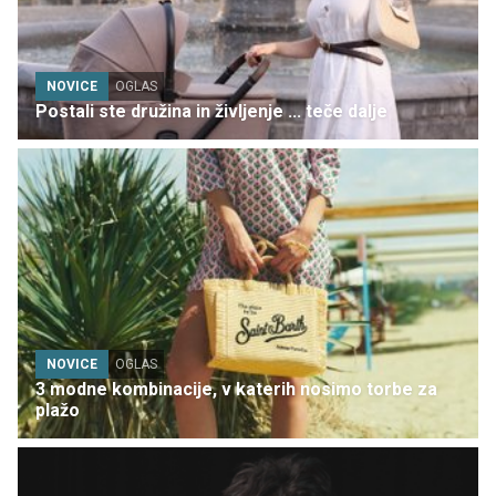
NOVICE
OGLAS
Postali ste družina in življenje ... teče dalje
NOVICE
OGLAS
3 modne kombinacije, v katerih nosimo torbe za
plažo