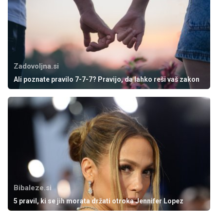
Zadovoljna.si
Ali poznate pravilo 7-7-7? Pravijo, da lahko reši vaš zakon
Bibaleze.si
5 pravil, ki se jih morata držati otroka Jennifer Lopez