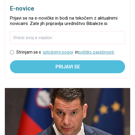
E-novice
Prijavi se na e-novičke in bodi na tekočem z aktualnimi
novicami. Zate jih pripravlja uredništvo Bibaleze.si.
Strinjam se s
splošnimi pogoji
in
politiko zasebnosti
.
PRIJAVI SE