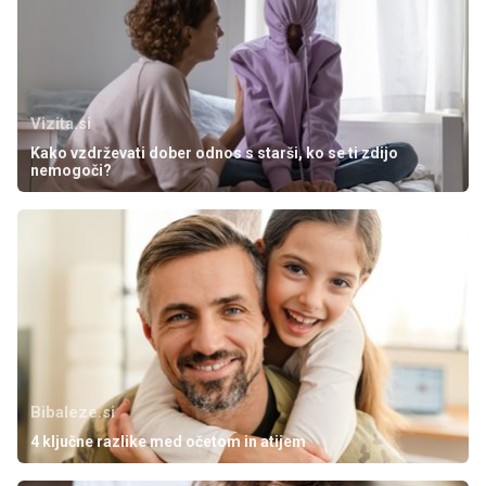
Vizita.si
Kako vzdrževati dober odnos s starši, ko se ti zdijo
nemogoči?
Bibaleze.si
4 ključne razlike med očetom in atijem