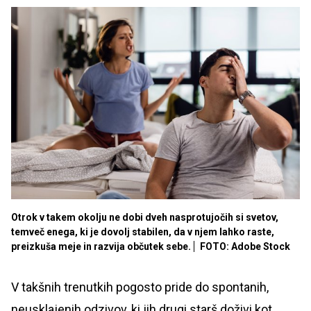
Otrok v takem okolju ne dobi dveh nasprotujočih si svetov,
temveč enega, ki je dovolj stabilen, da v njem lahko raste,
preizkuša meje in razvija občutek sebe.
FOTO: Adobe Stock
V takšnih trenutkih pogosto pride do spontanih,
neusklajenih odzivov, ki jih drugi starš doživi kot