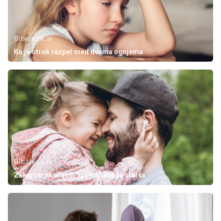
Bibaleze.si
Ko je otrok razpet med dvema ognjema
Bibaleze.si
Zakaj otrok včasih "izbere" enega starša