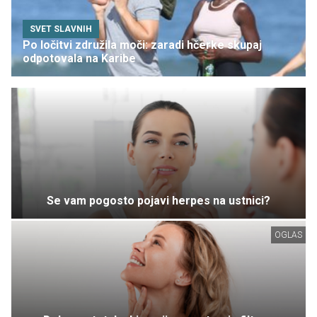
SVET SLAVNIH
Po ločitvi združila moči: zaradi hčerke skupaj
odpotovala na Karibe
Se vam pogosto pojavi herpes na ustnici?
OGLAS