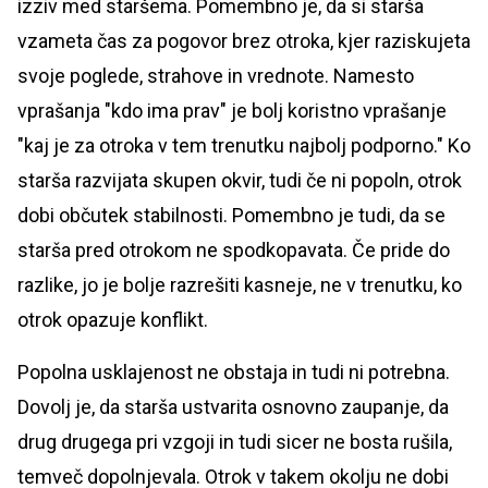
izziv med staršema. Pomembno je, da si starša
vzameta čas za pogovor brez otroka, kjer raziskujeta
svoje poglede, strahove in vrednote. Namesto
vprašanja "kdo ima prav" je bolj koristno vprašanje
"kaj je za otroka v tem trenutku najbolj podporno." Ko
starša razvijata skupen okvir, tudi če ni popoln, otrok
dobi občutek stabilnosti. Pomembno je tudi, da se
starša pred otrokom ne spodkopavata. Če pride do
razlike, jo je bolje razrešiti kasneje, ne v trenutku, ko
otrok opazuje konflikt.
Popolna usklajenost ne obstaja in tudi ni potrebna.
Dovolj je, da starša ustvarita osnovno zaupanje, da
drug drugega pri vzgoji in tudi sicer ne bosta rušila,
temveč dopolnjevala. Otrok v takem okolju ne dobi