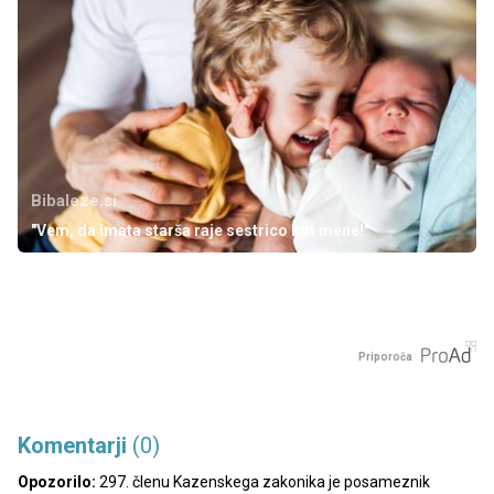
Bibaleze.si
"Vem, da imata starša raje sestrico kot mene!"
Priporoča
Komentarji
(0)
Opozorilo:
297. členu Kazenskega zakonika je posameznik