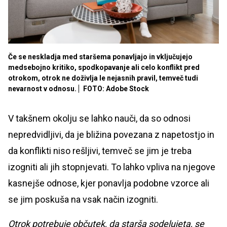
Če se neskladja med staršema ponavljajo in vključujejo
medsebojno kritiko, spodkopavanje ali celo konflikt pred
otrokom, otrok ne doživlja le nejasnih pravil, temveč tudi
nevarnost v odnosu.
FOTO: Adobe Stock
V takšnem okolju se lahko nauči, da so odnosi
nepredvidljivi, da je bližina povezana z napetostjo in
da konflikti niso rešljivi, temveč se jim je treba
izogniti ali jih stopnjevati. To lahko vpliva na njegove
kasnejše odnose, kjer ponavlja podobne vzorce ali
se jim poskuša na vsak način izogniti.
Otrok potrebuje občutek, da starša sodelujeta, se