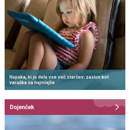
Napaka, ki jo dela vse več staršev: zaslon kot
varuška za najmlajše
Dojenček