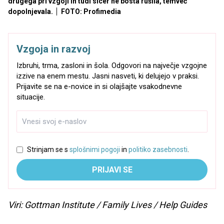
drugega pri vzgoji in tudi sicer ne bosta rušila, temveč
dopolnjevala.
FOTO: Profimedia
Vzgoja in razvoj
Izbruhi, trma, zasloni in šola. Odgovori na največje vzgojne
izzive na enem mestu. Jasni nasveti, ki delujejo v praksi.
Prijavite se na e-novice in si olajšajte vsakodnevne
situacije.
Strinjam se s
splošnimi pogoji
in
politiko zasebnosti
.
PRIJAVI SE
Viri: Gottman Institute / Family Lives / Help Guides