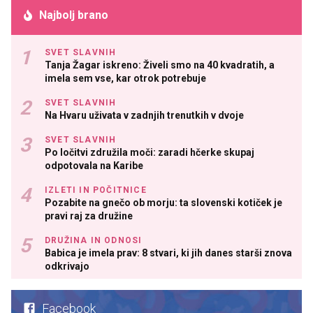
Najbolj brano
SVET SLAVNIH
Tanja Žagar iskreno: Živeli smo na 40 kvadratih, a
imela sem vse, kar otrok potrebuje
SVET SLAVNIH
Na Hvaru uživata v zadnjih trenutkih v dvoje
SVET SLAVNIH
Po ločitvi združila moči: zaradi hčerke skupaj
odpotovala na Karibe
IZLETI IN POČITNICE
Pozabite na gnečo ob morju: ta slovenski kotiček je
pravi raj za družine
DRUŽINA IN ODNOSI
Babica je imela prav: 8 stvari, ki jih danes starši znova
odkrivajo
Facebook