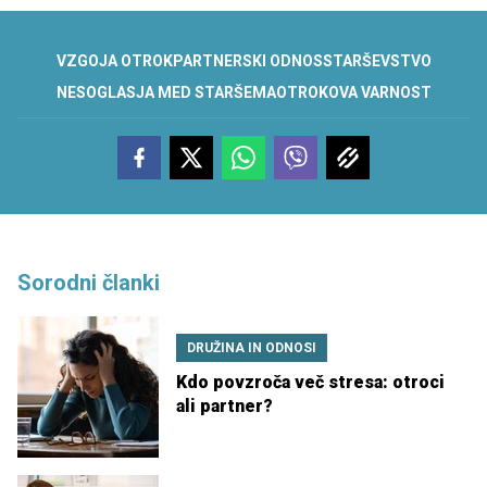
VZGOJA OTROK
PARTNERSKI ODNOS
STARŠEVSTVO
NESOGLASJA MED STARŠEMA
OTROKOVA VARNOST
Sorodni članki
DRUŽINA IN ODNOSI
Kdo povzroča več stresa: otroci
ali partner?