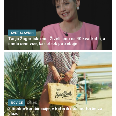
SVET SLAVNIH
Tanja Žagar iskreno: Živeli smo na 40 kvadratih, a
imela sem vse, kar otrok potrebuje
NOVICE
OGLAS
3 modne kombinacije, v katerih nosimo torbe za
plažo