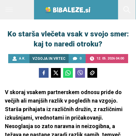
Ko starša vlečeta vsak v svojo smer:
kaj to naredi otroku?
A.K.
VZGOJA IN VRTEC
0
12. 05. 2026 04.00
V skoraj vsakem partnerskem odnosu pride do
večjih ali manjših razlik v pogledih na vzgojo.
Starša prihajata iz različnih družin, z različnimi
izkušnjami, vrednotami in pričakovanji.
Nesoglasja so zato naravna in neizogibna, a
težava ne nastane zaradi razlik samih, temveč