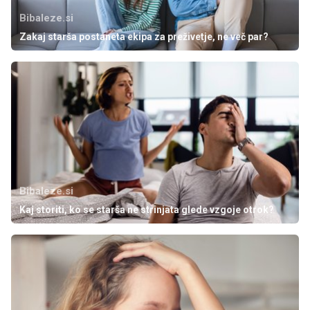
Bibaleze.si
Zakaj starša postaneta ekipa za preživetje, ne več par?
Bibaleze.si
Kaj storiti, ko se starša ne strinjata glede vzgoje otrok?