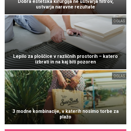
Dobra estetska kirurgija ne ustvarja filtrov,
ustvarja naravne rezultate
OGLAS
Lepilo za ploščice v različnih prostorih – katero
izbrati in na kaj biti pozoren
OGLAS
3 modne kombinacije, v katerih nosimo torbe za
plažo