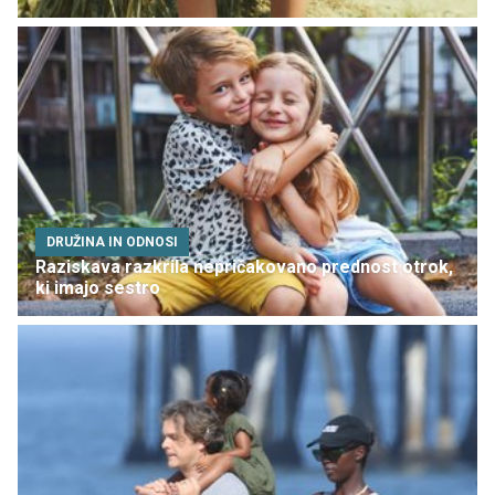
DRUŽINA IN ODNOSI
Raziskava razkrila nepričakovano prednost otrok,
ki imajo sestro