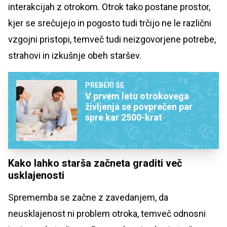
interakcijah z otrokom. Otrok tako postane prostor,
kjer se srečujejo in pogosto tudi trčijo ne le različni
vzgojni pristopi, temveč tudi neizgovorjene potrebe,
strahovi in izkušnje obeh staršev.
PREBERI ŠE
V prvem letu otrokovega
življenja se povprečen par
spre kar 2500-krat
Kako lahko starša začneta graditi več
usklajenosti
Sprememba se začne z zavedanjem, da
neusklajenost ni problem otroka, temveč odnosni