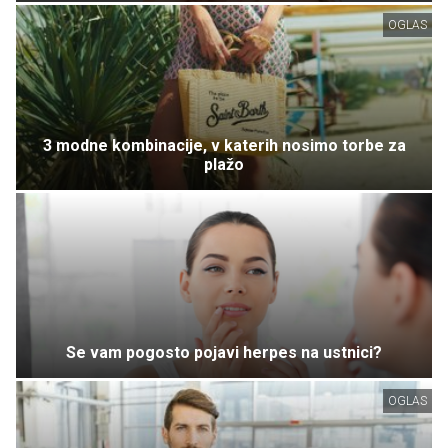
OGLAS
3 modne kombinacije, v katerih nosimo torbe za
plažo
Se vam pogosto pojavi herpes na ustnici?
OGLAS