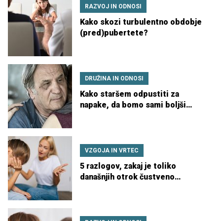
RAZVOJ IN ODNOSI
Kako skozi turbulentno obdobje
(pred)pubertete?
DRUŽINA IN ODNOSI
Kako staršem odpustiti za
napake, da bomo sami boljši
starši?
VZGOJA IN VRTEC
5 razlogov, zakaj je toliko
današnjih otrok čustveno
nestabilnih