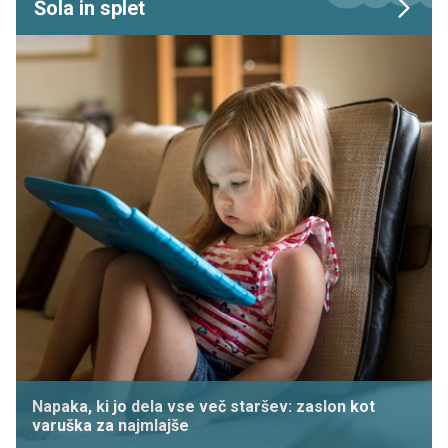
Šola in splet
Napaka, ki jo dela vse več staršev: zaslon kot
varuška za najmlajše