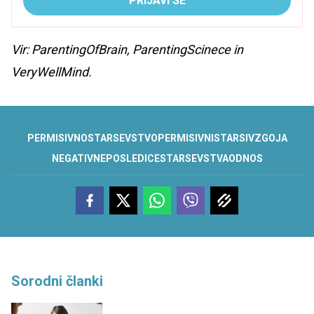
PRIJAVI SE
Vir: ParentingOfBrain, ParentingScinece in
VeryWellMind.
PERMISIVNO
STARSEVSTVO
PERMISIVNI
STARSI
VZGOJA
NEGATIVNE
POSLEDICE
STARSEVSTVA
ODNOS
Sorodni članki