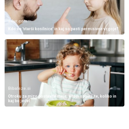
24ur.com
Kdo so 'starši kosilnice' in kaj so pasti permisivne vzgoje?
Bibaleze.si
Otroku za mizo postavite meje, a tudi spoštujte, koliko in
kaj bo jedel