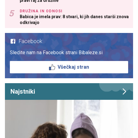
pravi raj za družine
DRUŽINA IN ODNOSI
Babica je imela prav: 8 stvari, ki jih danes starši znova
odkrivajo
Facebook
Sledite nam na Facebook strani Bibaleze.si
Všečkaj stran
Najstniki