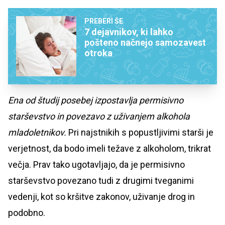
PREBERI ŠE
7 dejavnikov, ki lahko
pošteno načnejo samozavest
otroka
Ena od študij posebej izpostavlja permisivno
starševstvo in povezavo z uživanjem alkohola
mladoletnikov.
Pri najstnikih s popustljivimi starši je
verjetnost, da bodo imeli težave z alkoholom, trikrat
večja. Prav tako ugotavljajo, da je permisivno
starševstvo povezano tudi z drugimi tveganimi
vedenji, kot so kršitve zakonov, uživanje drog in
podobno.