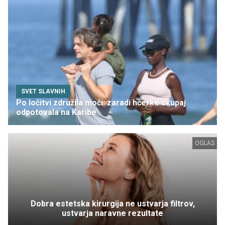
SVET SLAVNIH
Po ločitvi združila moči: zaradi hčerke skupaj
odpotovala na Karibe
OGLAS
Dobra estetska kirurgija ne ustvarja filtrov,
ustvarja naravne rezultate