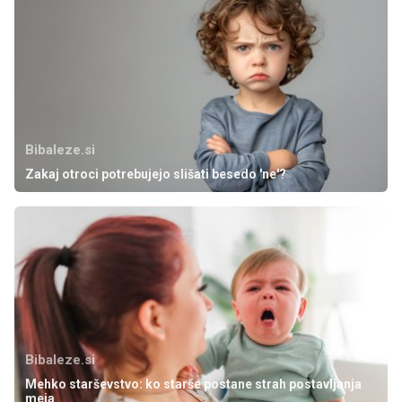
Bibaleze.si
Zakaj otroci potrebujejo slišati besedo 'ne'?
Bibaleze.si
Mehko starševstvo: ko starše postane strah postavljanja
meja