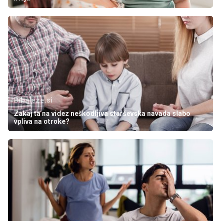
Bibaleze.si
Zakaj ta na videz neškodljiva starševska navada slabo
vpliva na otroke?