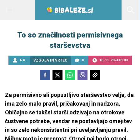
To so značilnosti permisivnega
starševstva
A.K.
VZGOJA IN VRTEC
0
16. 11. 2024 01.00
Za permisivno ali popustljivo starševstvo velja, da
ima zelo malo pravil, pričakovanj in nadzora.
Običajno se takšni starši odzivajo na otrokove
čustvene potrebe, vendar ne postavljajo omejitev
in so zelo nekonsistentni pri uveljavljanju pravil.
Njihov moto je preprost: Otroci naj bodo otroci.