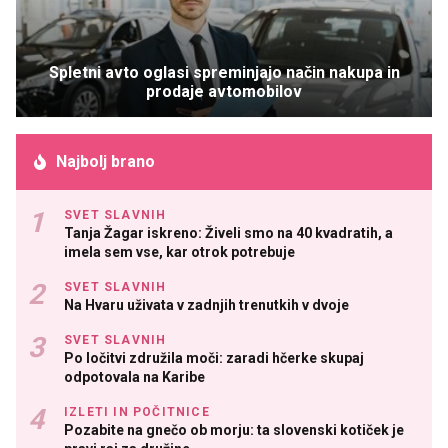
Spletni avto oglasi spreminjajo način nakupa in
prodaje avtomobilov
Najbolj brano
SVET SLAVNIH
Tanja Žagar iskreno: Živeli smo na 40 kvadratih, a
imela sem vse, kar otrok potrebuje
SVET SLAVNIH
Na Hvaru uživata v zadnjih trenutkih v dvoje
SVET SLAVNIH
Po ločitvi združila moči: zaradi hčerke skupaj
odpotovala na Karibe
IZLETI IN POČITNICE
Pozabite na gnečo ob morju: ta slovenski kotiček je