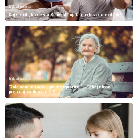
Bibaleze.si
Kaj storiti, ko se starša ne strinjata glede vzgoje otrok?
Bibaleze.si
'Dala sem mu vse ... pa me ignorira!' – Zakaj otroci
pretrgajo stik s starši?