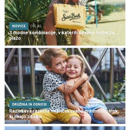
NOVICE
OGLAS
3 modne kombinacije, v katerih nosimo torbe za
plažo
DRUŽINA IN ODNOSI
Raziskava razkrila nepričakovano prednost otrok,
ki imajo sestro