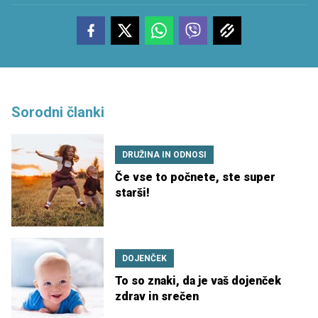
Sorodni članki
DRUŽINA IN ODNOSI
Če vse to počnete, ste super
starši!
DOJENČEK
To so znaki, da je vaš dojenček
zdrav in srečen