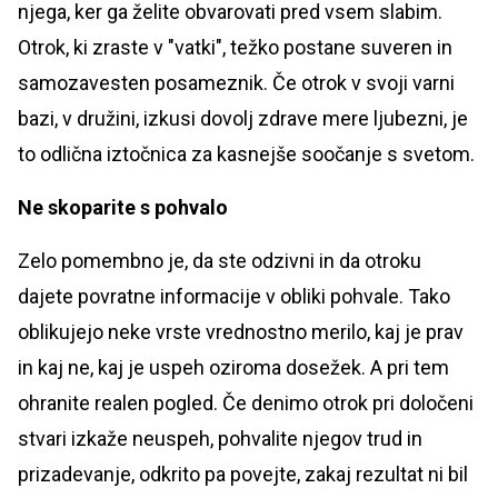
njega, ker ga želite obvarovati pred vsem slabim.
Otrok, ki zraste v "vatki", težko postane suveren in
samozavesten posameznik. Če otrok v svoji varni
bazi, v družini, izkusi dovolj zdrave mere ljubezni, je
to odlična iztočnica za kasnejše soočanje s svetom.
Ne skoparite s pohvalo
Zelo pomembno je, da ste odzivni in da otroku
dajete povratne informacije v obliki pohvale. Tako
oblikujejo neke vrste vrednostno merilo, kaj je prav
in kaj ne, kaj je uspeh oziroma dosežek. A pri tem
ohranite realen pogled. Če denimo otrok pri določeni
stvari izkaže neuspeh, pohvalite njegov trud in
prizadevanje, odkrito pa povejte, zakaj rezultat ni bil