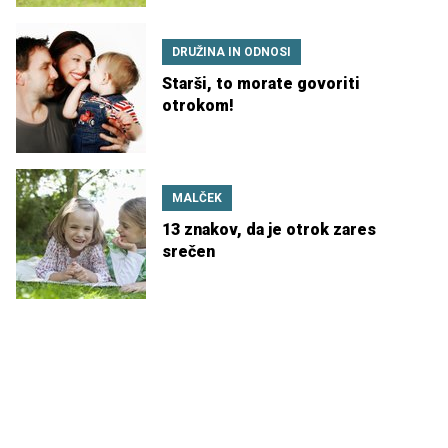
DRUŽINA IN ODNOSI
Starši, to morate govoriti
otrokom!
MALČEK
13 znakov, da je otrok zares
srečen