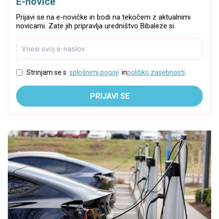
E-novice
Prijavi se na e-novičke in bodi na tekočem z aktualnimi
novicami. Zate jih pripravlja uredništvo Bibaleze.si.
Strinjam se s
splošnimi pogoji
in
politiko zasebnosti
.
PRIJAVI SE