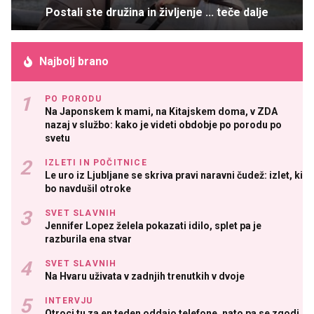
Postali ste družina in življenje ... teče dalje
Najbolj brano
PO PORODU
Na Japonskem k mami, na Kitajskem doma, v ZDA
nazaj v službo: kako je videti obdobje po porodu po
svetu
IZLETI IN POČITNICE
Le uro iz Ljubljane se skriva pravi naravni čudež: izlet, ki
bo navdušil otroke
SVET SLAVNIH
Jennifer Lopez želela pokazati idilo, splet pa je
razburila ena stvar
SVET SLAVNIH
Na Hvaru uživata v zadnjih trenutkih v dvoje
INTERVJU
Otroci tu za en teden oddajo telefone, nato pa se zgodi