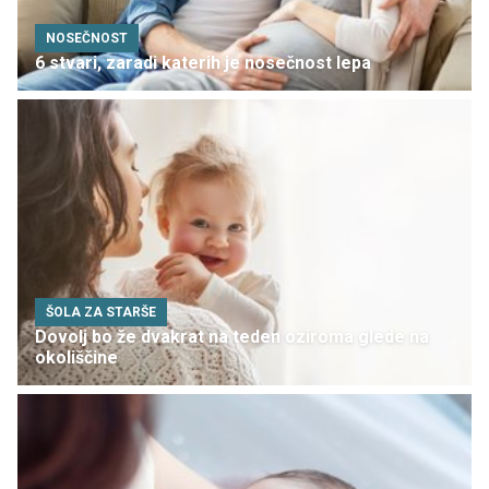
NOSEČNOST
6 stvari, zaradi katerih je nosečnost lepa
ŠOLA ZA STARŠE
Dovolj bo že dvakrat na teden oziroma glede na
okoliščine