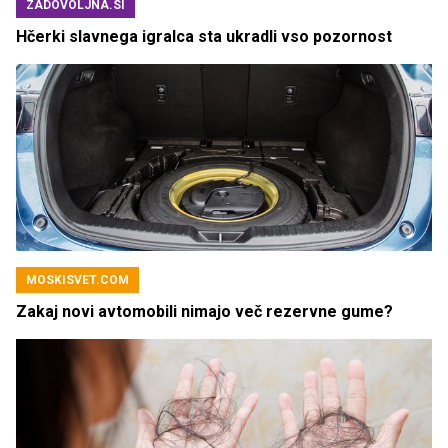
ZADOVOLJNA.SI
Hčerki slavnega igralca sta ukradli vso pozornost
MOSKISVET.COM
Zakaj novi avtomobili nimajo več rezervne gume?