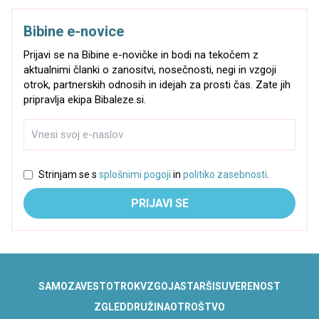
Bibine e-novice
Prijavi se na Bibine e-novičke in bodi na tekočem z
aktualnimi članki o zanositvi, nosečnosti, negi in vzgoji
otrok, partnerskih odnosih in idejah za prosti čas. Zate jih
pripravlja ekipa Bibaleze.si.
Strinjam se s
splošnimi pogoji
in
politiko zasebnosti
.
PRIJAVI SE
SAMOZAVEST
OTROK
VZGOJA
STARŠI
SUVERENOST
ZGLED
DRUŽINA
OTROŠTVO