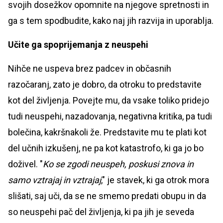
svojih dosežkov opomnite na njegove spretnosti in
ga s tem spodbudite, kako naj jih razvija in uporablja.
Učite ga spoprijemanja z neuspehi
Nihče ne uspeva brez padcev in občasnih
razočaranj, zato je dobro, da otroku to predstavite
kot del življenja. Povejte mu, da vsake toliko pridejo
tudi neuspehi, nazadovanja, negativna kritika, pa tudi
bolečina, kakršnakoli že. Predstavite mu te plati kot
del učnih izkušenj, ne pa kot katastrofo, ki ga jo bo
doživel. "
Ko se zgodi neuspeh, poskusi znova in
samo vztrajaj in vztrajaj
," je stavek, ki ga otrok mora
slišati, saj uči, da se ne smemo predati obupu in da
so neuspehi pač del življenja, ki pa jih je seveda