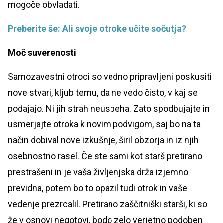
mogoče obvladati.
Preberite še: Ali svoje otroke učite sočutja?
Moč suverenosti
Samozavestni otroci so vedno pripravljeni poskusiti
nove stvari, kljub temu, da ne vedo čisto, v kaj se
podajajo. Ni jih strah neuspeha. Zato spodbujajte in
usmerjajte otroka k novim podvigom, saj bo na ta
način dobival nove izkušnje, širil obzorja in iz njih
osebnostno rasel. Če ste sami kot starš pretirano
prestrašeni in je vaša življenjska drža izjemno
previdna, potem bo to opazil tudi otrok in vaše
vedenje prezrcalil. Pretirano zaščitniški starši, ki so
že v osnovi negotovi, bodo zelo verjetno podoben