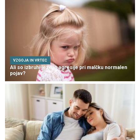
VZGOJA IN VRTEC
Ali so izbruhi jeze in agresije pri malčku normalen
pojav?