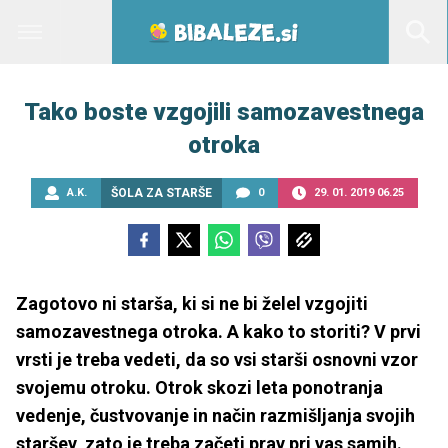
Tako boste vzgojili samozavestnega
otroka
A.K.
ŠOLA ZA STARŠE
0
29. 01. 2019 06.25
Zagotovo ni starša, ki si ne bi želel vzgojiti
samozavestnega otroka. A kako to storiti? V prvi
vrsti je treba vedeti, da so vsi starši osnovni vzor
svojemu otroku. Otrok skozi leta ponotranja
vedenje, čustvovanje in način razmišljanja svojih
staršev, zato je treba začeti prav pri vas samih.