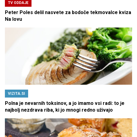
TV ODDAJE
Peter Poles delil nasvete za bodoče tekmovalce kviza
Na lovu
VIZITA.SI
Polna je nevarnih toksinov, a jo imamo vsi radi: to je
najbolj nezdrava riba, ki jo mnogi redno uživajo