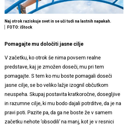
Naj otrok raziskuje svet in se uči tudi na lastnih napakah.
FOTO: iStock
Pomagajte mu določiti jasne cilje
V začetku, ko otrok še nima povsem realne
predstave, kaj je zmožen doseči, mu pri tem
pomagajte. S tem ko mu boste pomagali doseči
jasne cilje, se bo veliko lažje izognil občutkom
neuspeha. Skupaj postavita kratkoročne, dosegljive
in razumne cilje, ki mu bodo dajali potrditve, da je na
pravi poti. Pazite pa, da ga ne boste že v samem
začetku nehote ’obsodili’ na manj, kot je v resnici