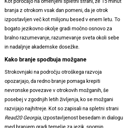
Kot poročajo na omenjeni spletni strani, že 15 minut
branja z otrokom vsak dan pomeni, da je otrok
izpostavljen več kot milijonu besed v enem letu. To
bogato jezikovno okolje gradi močno osnovo za
bralno razumevanje, razumevanje sveta okoli sebe
in nadaljnje akademske dosežke.
Kako branje spodbuja možgane
Strokovnjaki na področju otroškega razvoja
opozarjajo, da redno branje pomaga krepiti
nevronske povezave v otrokovih možganih, še
posebej v zgodnjih letih življenja, ko se možgani
razvijajo najhitreje. Kot so zapisali na spletni strani
Read20 Georgia
, izpostavljenost besedam in dialogu
med branjem gradi temelje za jezik, spomin,