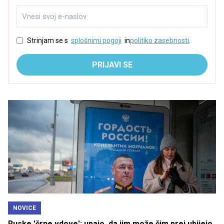
Strinjam se s
splošnimi pogoji
in
politiko zasebnosti
.
PRIJAVI SE
NOVICE
Ruske 'črne vdove': upajo, da jim može čim prej ubijejo