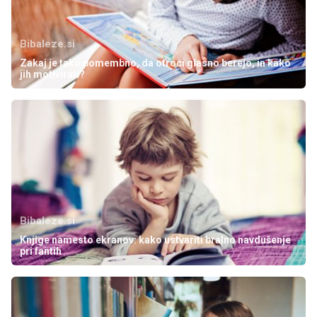
Bibaleze.si
Zakaj je tako pomembno, da otroci glasno berejo, in kako
jih motivirati?
Bibaleze.si
Knjige namesto ekranov: kako ustvariti bralno navdušenje
pri fantih