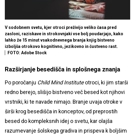
V sodobnem svetu, kjer otroci preživijo veliko časa pred
zasloni, raziskave in strokovnjaki vse bolj poudarjajo, kako
lahko že 15 minut vsakodnevnega branja knjig bistveno
izboljša otrokovo kognitivno, jezikovno in čustveno rast.
FOTO: Adobe Stock
Razširjanje besedišča in splošnega znanja
Po poročanju
Child Mind Institute
otroci, ki jim starši
redno berejo, slišijo bistveno več besed kot njihovi
vrstniki, ki te navade nimajo. Branje uvaja otroke v
širši krog besedišča in konceptov, od preprostih
besed do kompleksnih idej o svetu, kar olajša
razumevanje šolskega gradiva in prispeva k boljšim