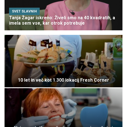
SVET SLAVNIH
Tanja Žagar iskreno: Živeli smo na 40 kvadratih, a
imela sem vse, kar otrok potrebuje
10 let in več kot 1.300 lokacij Fresh Corner