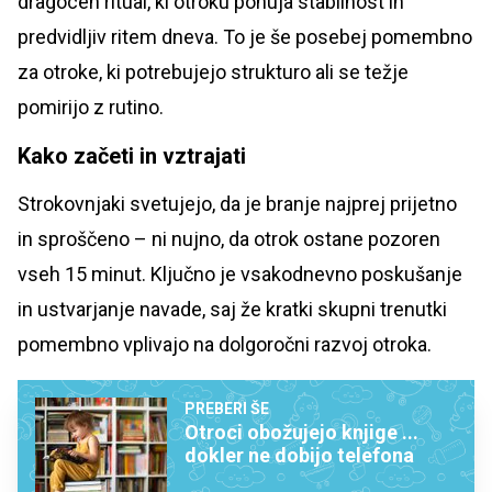
dragocen ritual, ki otroku ponuja stabilnost in
predvidljiv ritem dneva. To je še posebej pomembno
za otroke, ki potrebujejo strukturo ali se težje
pomirijo z rutino.
Kako začeti in vztrajati
Strokovnjaki svetujejo, da je branje najprej prijetno
in sproščeno – ni nujno, da otrok ostane pozoren
vseh 15 minut. Ključno je vsakodnevno poskušanje
in ustvarjanje navade, saj že kratki skupni trenutki
pomembno vplivajo na dolgoročni razvoj otroka.
PREBERI ŠE
Otroci obožujejo knjige ...
dokler ne dobijo telefona