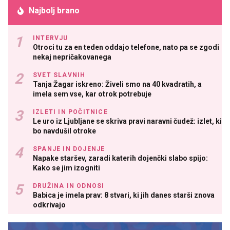
Najbolj brano
INTERVJU
Otroci tu za en teden oddajo telefone, nato pa se zgodi
nekaj nepričakovanega
SVET SLAVNIH
Tanja Žagar iskreno: Živeli smo na 40 kvadratih, a
imela sem vse, kar otrok potrebuje
IZLETI IN POČITNICE
Le uro iz Ljubljane se skriva pravi naravni čudež: izlet, ki
bo navdušil otroke
SPANJE IN DOJENJE
Napake staršev, zaradi katerih dojenčki slabo spijo:
Kako se jim izogniti
DRUŽINA IN ODNOSI
Babica je imela prav: 8 stvari, ki jih danes starši znova
odkrivajo