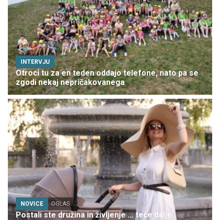
INTERVJU
Otroci tu za en teden oddajo telefone, nato pa se
zgodi nekaj nepričakovanega
NOVICE
OGLAS
Postali ste družina in življenje ... teče dalje