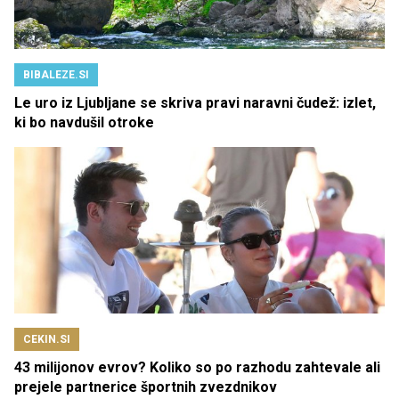
BIBALEZE.SI
Le uro iz Ljubljane se skriva pravi naravni čudež: izlet,
ki bo navdušil otroke
CEKIN.SI
43 milijonov evrov? Koliko so po razhodu zahtevale ali
prejele partnerice športnih zvezdnikov