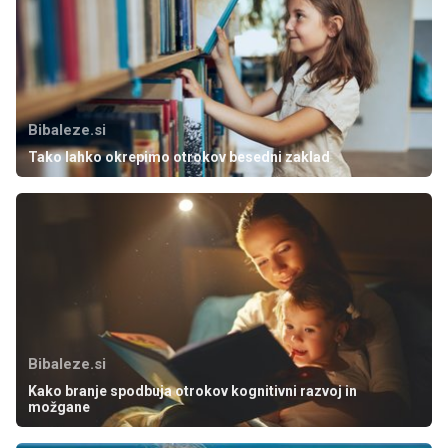
Bibaleze.si
Tako lahko okrepimo otrokov besedni zaklad
Bibaleze.si
Kako branje spodbuja otrokov kognitivni razvoj in
možgane