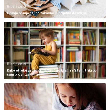
Bibaleze.si
Učenje branja naj bo zabavno in prijetno doživetje
Bibaleze.si
Kako otroku vzbuditi ljubezen do branja? S temi triki bo
sam prosil za knjige