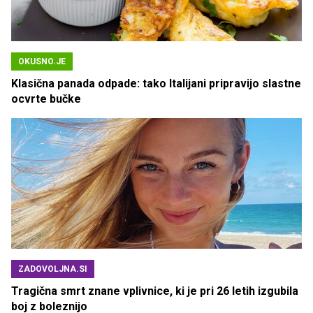
OKUSNO.JE
Klasična panada odpade: tako Italijani pripravijo slastne
ocvrte bučke
ZADOVOLJNA.SI
Tragična smrt znane vplivnice, ki je pri 26 letih izgubila
boj z boleznijo