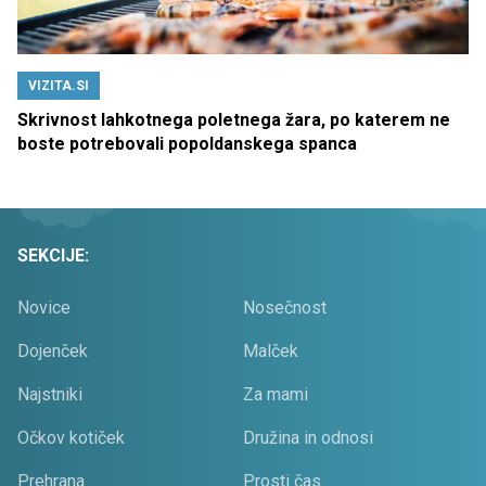
VIZITA.SI
Skrivnost lahkotnega poletnega žara, po katerem ne
boste potrebovali popoldanskega spanca
SEKCIJE:
Novice
Nosečnost
Dojenček
Malček
Najstniki
Za mami
Očkov kotiček
Družina in odnosi
Prehrana
Prosti čas