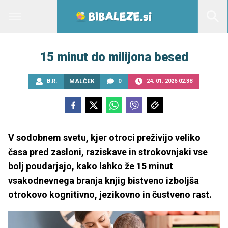
15 minut do milijona besed
B.R.
MALČEK
0
24. 01. 2026 02.38
V sodobnem svetu, kjer otroci preživijo veliko
časa pred zasloni, raziskave in strokovnjaki vse
bolj poudarjajo, kako lahko že 15 minut
vsakodnevnega branja knjig bistveno izboljša
otrokovo kognitivno, jezikovno in čustveno rast.