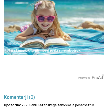
Bibaleze.si
Stare knjige, ki bi jih moral prebrati vsak otrok
Priporoča
Komentarji
(0)
Opozorilo:
297. členu Kazenskega zakonika je posameznik