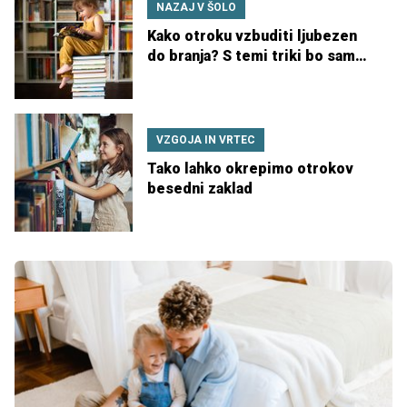
NAZAJ V ŠOLO
Kako otroku vzbuditi ljubezen
do branja? S temi triki bo sam
prosil za knjige
VZGOJA IN VRTEC
Tako lahko okrepimo otrokov
besedni zaklad