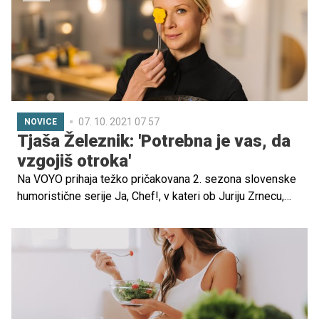
otrocih? Preverite v spodnjih vrsticah.
07. 10. 2021 07.57
NOVICE
Tjaša Železnik: 'Potrebna je vas, da
vzgojiš otroka'
Na VOYO prihaja težko pričakovana 2. sezona slovenske
humoristične serije Ja, Chef!, v kateri ob Juriju Zrnecu,
Katarini Čas in Klemenu Janežiču nastopa tudi prelestna
Tjaša Železnik. Prav simpatična igralka bo omenjenim kot
glavna kuharica konkurenčne restavracije najbolj hodila v
zelje, mi pa smo Tjašo obiskali kar na snemanju serije in
z njo poklepetali o omenjeni vlogi, pa tudi o njeni
najpomembnejši življenjski vlogi – materinski.