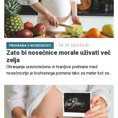
pomagajo ohraniti močan imunski sistem.
04. 09. 2024 03.45
PREHRANA V NOSEČNOSTI
Zato bi nosečnice morale uživati več
zelja
Ohranjanje uravnotežene in hranljive prehrane med
nosečnostjo je bistvenega pomena tako za mater kot za
otroka v razvoju. Zelje, listnata zelena zelenjava, je polno
bistvenih hranil, ki lahko podpirajo zdravo nosečnost. V
tokratnem prispevku pa preverite, zakaj je vključitev zelja
v nosečniško prehrano lahko koristna.