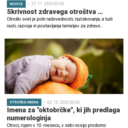
27. 11. 2023 05.00
NOVICE
Skrivnost zdravega otroštva ...
Otroški svet je poln radovednosti, raziskovanja, a tudi
rasti, razvoja in postavljanja temeljev za zdravo
odraslost. Ključno je, da otrokom omogočimo optimalne
pogoje za zdravje, ki so v veliki meri odvisni od prehrane
in hranil, ki jih otrok zaužije ...
02. 10. 2023 05.00
OTROŠKA IMENA
Imena za "oktobrčke", ki jih predlaga
numerologinja
Otroci, rojeni v 10. mesecu, v sebi nosijo prodorno