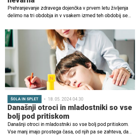
nevarna
Prehranjevanje zdravega dojenčka v prvem letu življenja
delimo na tri obdobja in v vsakem izmed teh obdobij se
je določenim živilom priporočljivo izogibati.
18. 05. 2024 04.30
ŠOLA IN SPLET
Današnji otroci in mladostniki so vse
bolj pod pritiskom
Današnji otroci in mladostniki so vse bolj pod pritiskom.
Vse manj imajo prostega časa, od njih pa se zahteva, da
blestijo na več področjih. Ob tem izgubljajo pristen stik z