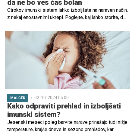
da ne bo ves čas bolan
Otrokov imunski sistem lahko izboljšate na naraven način,
z nekaj enostavnimi ukrepi. Poglejte, kaj lahko storite, da
se bo vaš otrok lažje ubranil bolezni, vi pa si boste
prihranili skrbi.
02. 10. 2024 05.00
MALČEK
Kako odpraviti prehlad in izboljšati
imunski sistem?
Jesenski meseci poleg barvite narave prinašajo tudi nižje
temperature, krajše dneve in sezono prehladov, kar