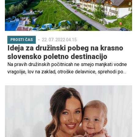
22. 07. 2022 04.15
PROSTI ČAS
Ideja za družinski pobeg na krasno
slovensko poletno destinacijo
Na pravih družinskih počitnicah ne smejo manjkati vodne
vragolije, lov na zaklad, otroške delavnice, sprehodi po
zanimivih tematskih poteh in številne druge aktivnosti, v
katerih boste uživali tako starši kot tudi vaši otroci. Vse
to in še več lahko doživite v lepem slovenskem kraju – v
Tuhinjski dolini. Preverite, kakšne dogodivščine vas
čakajo na tej bližnji lokaciji in zakaj je odlična izbira za
vse, ki še iščete destinacijo svojega poletnega dopusta,
pa tudi tiste, ki razmišljate, da bi za kakšen vikend še
kam pobegnili.