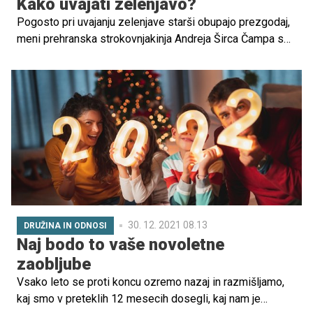
Kako uvajati zelenjavo?
Pogosto pri uvajanju zelenjave starši obupajo prezgodaj,
meni prehranska strokovnjakinja Andreja Širca Čampa s
Pediatrične klinike. “Ko med četrtim in šestim mesecem
začnejo uvajati zelenjavo in jo otrok zavrne prvič, drugič,
tretjič in četrtič, zaključijo, da ne mara bučk (ali druge
zelenjave). Toda pri dojenčku je treba vztrajati vsaj
osemkrat do enajstkrat, nekateri pravijo tudi petnajstkrat.”
30. 12. 2021 08.13
DRUŽINA IN ODNOSI
Naj bodo to vaše novoletne
zaobljube
Vsako leto se proti koncu ozremo nazaj in razmišljamo,
kaj smo v preteklih 12 mesecih dosegli, kaj nam je