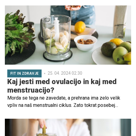
okolico in prijatelji ter večino časa preživijo v družbi
tehnologije. Na vprašanja o tem, kakšne so posledice, če
otroci živijo v družini (pre)ambicioznih staršev in koliko
dejavnosti otroka že lahko obremenjuje, smo poskušali
odgovoriti v tokratnem prispevku.
25. 04. 2024 02.30
FIT IN ZDRAVJE
Kaj jesti med ovulacijo in kaj med
menstruacijo?
Morda se tega ne zavedate, a prehrana ima zelo velik
vpliv na naš menstrualni ciklus. Zato tokrat posebej
omenjamo tista živila, ki bi jih morali jesti pred, med in po
menstruaciji, da bi se potem ves mesec lahko počutile
kar se da dobro.