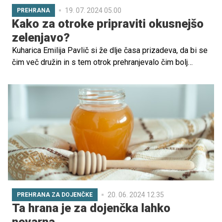
19. 07. 2024 05.00
PREHRANA
Kako za otroke pripraviti okusnejšo
zelenjavo?
Kuharica Emilija Pavlič si že dlje časa prizadeva, da bi se
čim več družin in s tem otrok prehranjevalo čim bolj
zdravo. "Vsaka družina bi si morala vzeti čas za pripravo
obrokov iz svežih sestavin," pravi. Med njimi je seveda
zelenjava. A zakaj se zgodi, da je otroci velikokrat ne
marajo? "Marsikdo je ne zna pripraviti pravilno," je
prepričana Primorka, ki prisega na mediteranski slog
kuhanja. Povprašali smo jo za nasvet.
20. 06. 2024 12.35
PREHRANA ZA DOJENČKE
Ta hrana je za dojenčka lahko