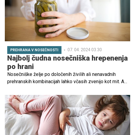
07. 04. 2024 03.30
PREHRANA V NOSEČNOSTI
Najbolj čudna nosečniška hrepenenja
po hrani
Nosečniške želje po določenih živilih ali nenavadnih
prehranskih kombinacijah lahko včasih zvenijo kot mit. A
pogosto se pri nosečnicah resnično pojavi močna želja
po določeni hrani, ki je sicer nikdar prej ni imela. Kisle
kumarice, limona, čokoladni namaz s pekočim čipsom
ipd. Kaj pa je vas od vsega najbolj premamilo v obdobju
nosečnosti?