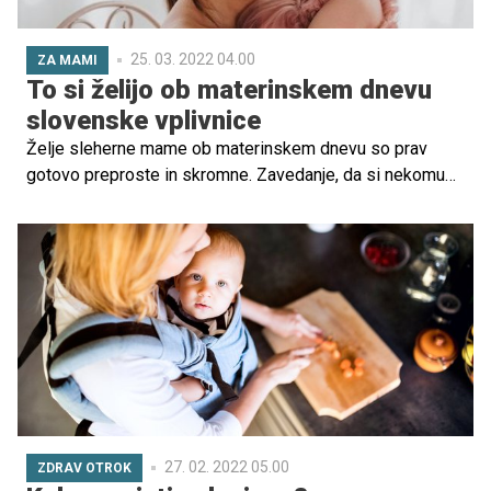
25. 03. 2022 04.00
ZA MAMI
To si želijo ob materinskem dnevu
slovenske vplivnice
Želje sleherne mame ob materinskem dnevu so prav
gotovo preproste in skromne. Zavedanje, da si nekomu
mama, je namreč največji blagoslov in darilo. Ob tem se
pojavijo le želje, da so otroci zdravi, srečni in v varnem
objemu matere. Tokrat so o svojih materinskih željah ob
prazniku spregovorile slovenske mame vplivnice.
27. 02. 2022 05.00
ZDRAV OTROK