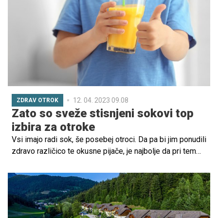
katera živila gre.
12. 04. 2023 09.08
ZDRAV OTROK
Zato so sveže stisnjeni sokovi top
izbira za otroke
Vsi imajo radi sok, še posebej otroci. Da pa bi jim ponudili
zdravo različico te okusne pijače, je najbolje da pri tem
uporabimo sveže stisnjene sokove, ki vsebujejo manj
sladkorja in veliko več hranilnih vrednosti kot industrijski
sokovi. Za kaj vse so sveže stisnjeni sokovi dobri?
Preverite.