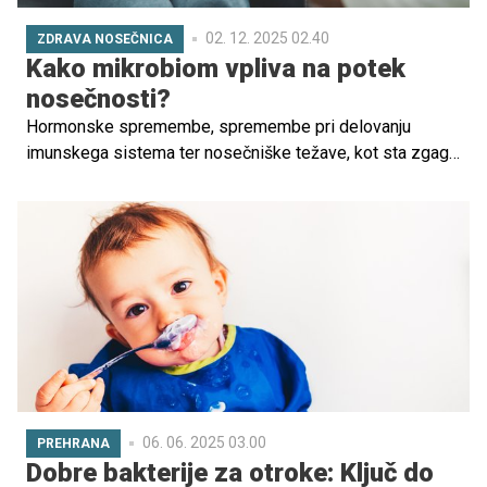
partnerja ne znata o tem odkrito spregovoriti.
02. 12. 2025 02.40
ZDRAVA NOSEČNICA
Kako mikrobiom vpliva na potek
nosečnosti?
Hormonske spremembe, spremembe pri delovanju
imunskega sistema ter nosečniške težave, kot sta zgaga
in pomanjkanje uživanja določenih hranil, vplivajo na
spremembo mikrobioma nosečnice. Preverite, kako lahko
poskrbite za svoj mikrobiom in na kakšen način ta vpliva
na nosečnost in pozneje na novorojenčka.
06. 06. 2025 03.00
PREHRANA
Dobre bakterije za otroke: Ključ do