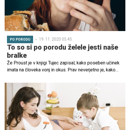
obroke. Preverite ideje za obroke, primer tedenskega
jedilnika za petčlansko družino in smernice za zdravo
prehrano otrok!
19. 11. 2020 05.45
PO PORODU
To so si po porodu želele jesti naše
bralke
Že Proust je v knjigi Tujec zapisal, kako poseben učinek
imata na človeka vonj in okus. Prav neverjetno je, kako
nas lahko ti dve izkušnji vrneta nazaj v določeno obdobje
in obudita spomine. Med drugim tudi na obdobje po
porodu.