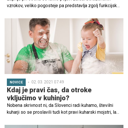
vzrokov, veliko pogosteje pa predstavlja zgolj funkcijsko
motnjo. V tem primeru govorimo o kroničnem
funkcionalnem zaprtju.
02. 03. 2021 07.49
NOVICE
Kdaj je pravi čas, da otroke
vključimo v kuhinjo?
Nobena skrivnost ni, da Slovenci radi kuhamo, številni
kuharji so se proslavili tudi kot pravi kuharski mojstri, lani
pa smo dobili še prve dobitnike Michelinovih zvezdic.
Zahvaljujoč šovu Mali šef Slovenije pa smo v preteklih