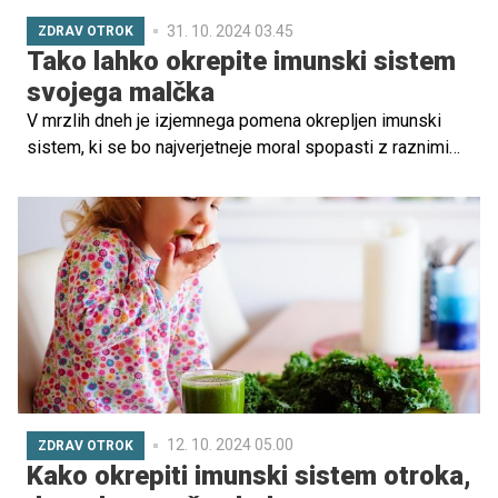
31. 10. 2024 03.45
ZDRAV OTROK
Tako lahko okrepite imunski sistem
svojega malčka
V mrzlih dneh je izjemnega pomena okrepljen imunski
sistem, ki se bo najverjetneje moral spopasti z raznimi
virusi in prehladnimi obolenji. Zato je pomembno, da
poskrbite za zadostno gibanje in raznoliko prehrano vseh
družinskih članov, še posebej najmlajših.
12. 10. 2024 05.00
ZDRAV OTROK
Kako okrepiti imunski sistem otroka,