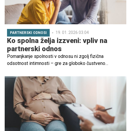
19. 01. 2026 03.04
PARTNERSKI ODNOSI
Ko spolna želja izzveni: vpliv na
partnerski odnos
Pomanjkanje spolnosti v odnosu ni zgolj fizična
odsotnost intimnosti – gre za globoko čustveno
vprašanje, ki vpliva na bližino, povezanost in dinamiko
partnerske zveze. Spolnost je več kot fizična aktivnost –
je jezik čustvene intime, ranljivosti in vzajemne
povezanosti. Ko eden od partnerjev začne doživljati
zmanjšano spolno željo, lahko to povzroči napetosti v
razmerju, občutke zavrnjenosti, neželenosti, frustracije in
celo dvome o lastni privlačnosti ali vrednosti. Gre za
občutljivo temo, ki pogosto ostane nerazrešena – zaradi
sramu, strahu pred konfliktom ali preprosto zato, ker