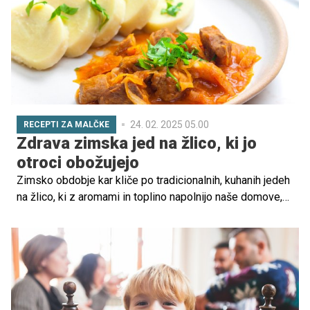
prej in potem. Za vas smo pripravili nekaj preprostih
nasvetov, ki vam lahko služijo kot odlična popotnica za
boljšo formo, tudi v hladnejšem delu leta.
24. 02. 2025 05.00
RECEPTI ZA MALČKE
Zdrava zimska jed na žlico, ki jo
otroci obožujejo
Zimsko obdobje kar kliče po tradicionalnih, kuhanih jedeh
na žlico, ki z aromami in toplino napolnijo naše domove,
pa tudi lačne želodčke. Tokrat vam predstavljamo recept
za eno najboljših jedi za žlico, nad katero bodo navdušeni
tudi otroci. Še posebej, če poleg dodate kupček pire
krompirja.