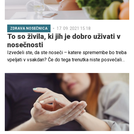
17. 09. 2021 15.18
ZDRAVA NOSEČNICA
To so živila, ki jih je dobro uživati v
nosečnosti
Izvedeli ste, da ste noseči – katere spremembe bo treba
vpeljati v vsakdan? Če do tega trenutka niste posvečali
večje pozornosti zdravi in raznoliki prehrani, je to pravi
čas, da začnete upoštevati zdrave smernice prehrane.
Katera živila so priporočljiva za to obdobje? Preverite v
spodnjih vrsticah.