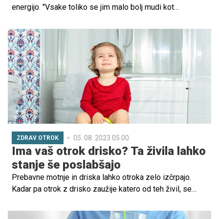
energijo. "Vsake toliko se jim malo bolj mudi kot
preostalim v okolici. Namreč hrepenijo po napredku," jih je
opisala numerologinja Lili Sorum. Preverite, kakšna lepa
imena predlaga zanje!
05. 08. 2023 05.00
ZDRAV OTROK
Ima vaš otrok drisko? Ta živila lahko
stanje še poslabšajo
Prebavne motnje in driska lahko otroka zelo izčrpajo.
Kadar pa otrok z drisko zaužije katero od teh živil, se
njegovo stanje lahko še poslabša – črevesje se ne umiri,
driska traja dlje, možni so krči in dehidracija. Preverite, za