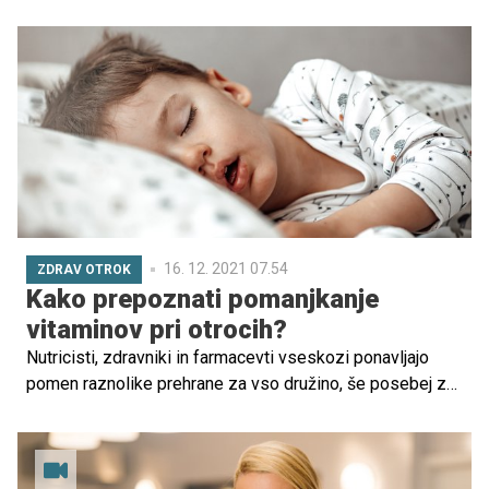
uspelo in česa se nismo lotili. Premišljujemo, česa si
želimo v prihodnjem letu, saj bomo najverjetneje 31.
decembra ob polnoči vsi v srcu nosili upanje na dobro in
zdravo prihajajoče leto 2022. Kaj si poleg tega zaželeti
oz. k čemu se zaobljubiti?
16. 12. 2021 07.54
ZDRAV OTROK
Kako prepoznati pomanjkanje
vitaminov pri otrocih?
Nutricisti, zdravniki in farmacevti vseskozi ponavljajo
pomen raznolike prehrane za vso družino, še posebej za
malčke. To pa zato, ker samo z raznoliko hrano v telo
vnesemo dovolj vitaminov in mineralov, ki so potrebni za
pravilno rast in razvoj ter krepitev imunskega sistema.
Kateri so znaki pomanjkanja vitaminov in mineralov pri