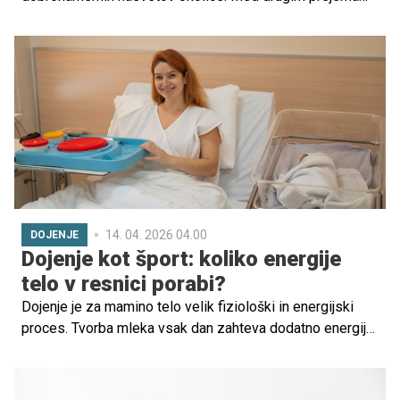
tudi nešteto nasvetov o hrani in živilih, po katerih naj ne bi
posegala in katera živila bi morala uživati. Kurja juhica,
pesin sok, zdravo in sveže ... Kaj je zares priporočljivo?
14. 04. 2026 04.00
DOJENJE
Dojenje kot šport: koliko energije
telo v resnici porabi?
Dojenje je za mamino telo velik fiziološki in energijski
proces. Tvorba mleka vsak dan zahteva dodatno energijo,
tekočino in hranila, zato je pomembno, da je prehrana
doječe mamice raznolika, redna in hranilno bogata, ne pa
tudi strogo omejena.