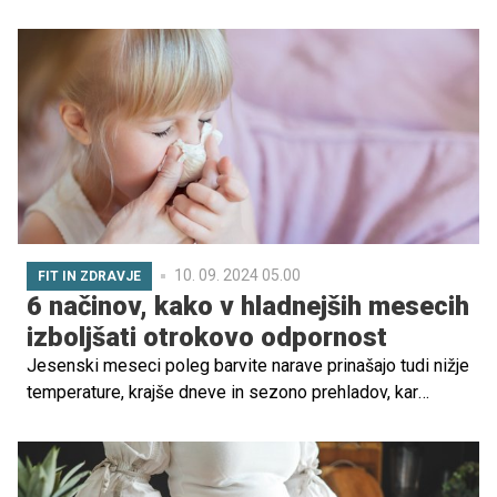
pomeni, da je ključnega pomena poskrbeti za odpornost
otrok. V tem obdobju jim bolezni še posebej rade
pomešajo štrene, zato je pomembno, da jim starši
pomagajo ohraniti močan imunski sistem.
10. 09. 2024 05.00
FIT IN ZDRAVJE
6 načinov, kako v hladnejših mesecih
izboljšati otrokovo odpornost
Jesenski meseci poleg barvite narave prinašajo tudi nižje
temperature, krajše dneve in sezono prehladov, kar
pomeni, da je ključnega pomena poskrbeti za odpornost
otrok. V tem obdobju jim bolezni še posebej rade
pomešajo štrene, zato je pomembno, da jim starši