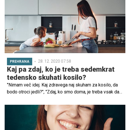
letih ugotovili tudi, da imajo otroci veliko potenciala, saj
so v kuhinji še kako spretni. Še pred začetkom nove
sezone omenjenega šova, ki na POP TV prihaja že to
nedeljo ob 17.50, smo o mestu otrok v kuhinji klepetali s
sodniki.
28. 12. 2020 07.58
PREHRANA
Kaj pa zdaj, ko je treba sedemkrat
tedensko skuhati kosilo?
"Nimam več idej. Kaj zdravega naj skuham za kosilo, da
bodo otroci jedli?", "Zdaj, ko smo doma, je treba vsak dan
poskrbeti še za pet zdravih obrokov," "Kaj kuhate zdaj, ko
so otroci ves teden doma, da bi jedli karseda zdravo?" To
so vprašanja, ki si jih postavljajo mamice in očki v času
šolanja na daljavo in zaprtja vrtcev, ko je treba petkrat
dnevno poskrbeti za zdrave, raznolike in uravnotežene