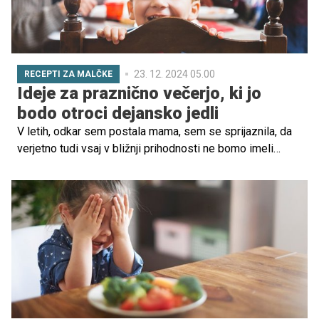
23. 12. 2024 05.00
RECEPTI ZA MALČKE
Ideje za praznično večerjo, ki jo
bodo otroci dejansko jedli
V letih, odkar sem postala mama, sem se sprijaznila, da
verjetno tudi vsaj v bližnji prihodnosti ne bomo imeli
"popolne" praznične večerje. Hkrati sem se naučila
pripraviti jedi, ob katerih lahko ob praznikih uživa cela
družina in ki jih otroci dejansko s slastjo pojedo.