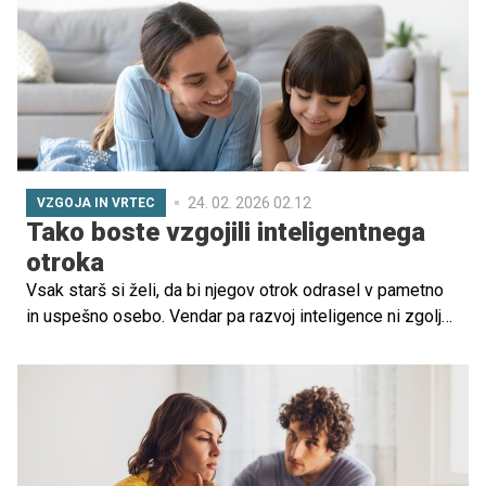
24. 02. 2026 02.12
VZGOJA IN VRTEC
Tako boste vzgojili inteligentnega
otroka
Vsak starš si želi, da bi njegov otrok odrasel v pametno
in uspešno osebo. Vendar pa razvoj inteligence ni zgolj
odvisen od genetike, temveč tudi od vsakodnevnih
aktivnosti in navad, ki spodbujajo delovanje možganov.