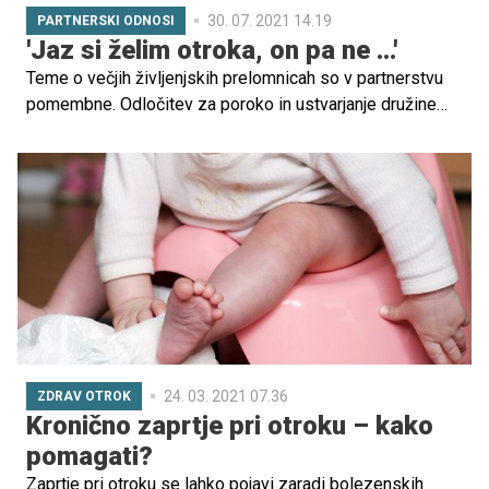
30. 07. 2021 14.19
PARTNERSKI ODNOSI
'Jaz si želim otroka, on pa ne ...'
Teme o večjih življenjskih prelomnicah so v partnerstvu
pomembne. Odločitev za poroko in ustvarjanje družine
sta zagotovo dva večja življenjska prehoda, ki zahtevata
pogovor in strinjanje obeh. A če se pri odločitvi za
zakonsko življenje kompromisi še nekako sklepajo, je
tema o naraščaju veliko težja. Včasih jo spremljajo
konflikti, nestrinjanje in neskončna vprašanja: "Kdaj boš
pripravljen/a na otroka?"
24. 03. 2021 07.36
ZDRAV OTROK
Kronično zaprtje pri otroku – kako
pomagati?
Zaprtje pri otroku se lahko pojavi zaradi bolezenskih