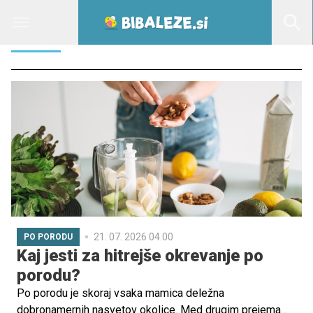
ZELJE
21. 07. 2026 04.00
PO PORODU
Kaj jesti za hitrejše okrevanje po
porodu?
Po porodu je skoraj vsaka mamica deležna
dobronamernih nasvetov okolice. Med drugim prejema