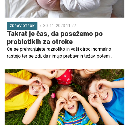
30. 11. 2023 11.27
ZDRAV OTROK
Takrat je čas, da posežemo po
probiotikih za otroke
Če se prehranjujete raznoliko in vaši otroci normalno
rastejo ter se zdi, da nimajo prebavnih težav, potem
verjetno ne potrebujete probiotičnega dodatka. Če pa se
pri otroku pojavijo določeni simptomi in znaki, pa je
morda čas, da začnete probiotike dodajati v otrokovo
prehrano. Kaj sploh so probiotiki in kako delujejo?