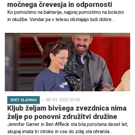
močnega črevesja in odpornosti
Ko pomislimo na bakterije, najprej pomislimo na bolezni
in okužbe. Vendar pa v telesu obstajajo tudi dobre
bakterije, ki igrajo ključno vlogo pri prebavi, imunskem
sistemu in splošnem zdravju otrok.
08. 03. 2025 05.00
SVET SLAVNIH
Kljub željam bivšega zvezdnica nima
želje po ponovni združitvi družine
Jennifer Garner in Ben Affleck sta bila poročena deset let,
skupaj imata tri otroke in vse do zdaj sta ohranila