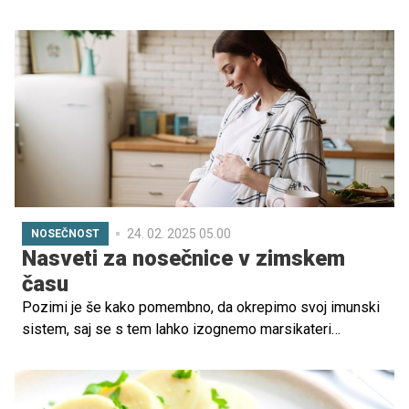
prijateljski odnos. Po ločitvi leta 2018 sta oba nadaljevala
svojo pot – Ben se je celo ponovno poročil, a se je
kasneje ločil. Zdaj, več let pozneje, pa je videti, da igralec
kaže željo, da bi znova obudil romanco z Jennifer, vendar
ta ni zainteresirana.
24. 02. 2025 05.00
NOSEČNOST
Nasveti za nosečnice v zimskem
času
Pozimi je še kako pomembno, da okrepimo svoj imunski
sistem, saj se s tem lahko izognemo marsikateri
nevšečnosti, zato moramo v prvi vrsti najprej dobro
poskrbeti zase. Včasih so dovolj že manjše spremembe,
s katerimi lahko v resnici naredimo ogromno razliko med