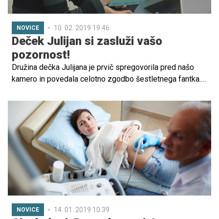
10. 02. 2019 19.46
NOVICE
Deček Julijan si zasluži vašo
pozornost!
Družina dečka Julijana je prvič spregovorila pred našo
kamero in povedala celotno zgodbo šestletnega fantka.
"Včeraj zvečer sem sedel pred tem papirjem in sem si
postavil vprašanje, če je to res prav, kar delava, da jo
hočeva dati v javnost?" nam je povedal njegov oče, Peter
Peterka. Skupaj z ženo Matejo sta se odločila, da morajo
to storiti.
14. 01. 2019 10.39
NOVICE