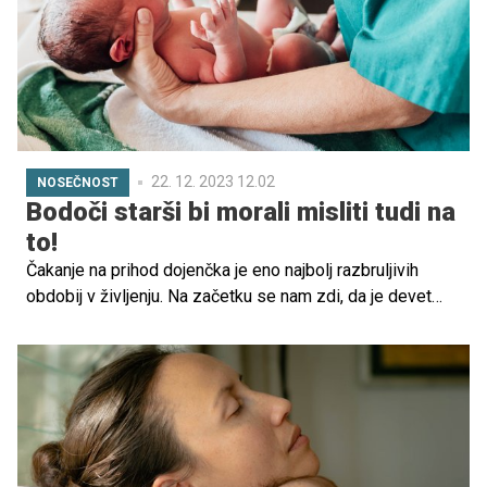
kliničnem centru, dr. Saba Battelino, in direktor Centra za
sluh in govor Maribor, Samo Rumež.
22. 12. 2023 12.02
NOSEČNOST
Bodoči starši bi morali misliti tudi na
to!
Čakanje na prihod dojenčka je eno najbolj razbruljivih
obdobij v življenju. Na začetku se nam zdi, da je devet
mesecev več kot dovolj za sproščeno in umirjeno
pripravo na prihod dojenčka, na koncu pa moramo
običajno kar hiteti, da se v porodnišnico odpravimo res
pripravljeni – kolikor smo pač lahko. Na nekatere stvari,
kot so priprava torbe za v porodnišnico, se namreč lahko
pripravimo, na druge, med katere sodi tudi potek poroda,
pa nimamo vpliva. Prav zato je pomembno, da izbiri