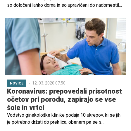
so določeni lahko doma in so upravičeni do nadomestila
plače v višini 80 odstotkov. Medtem tudi večina občin
organizira varstvo otrok, katerih starši delajo v zdravstu,
policiji, vojski ... A - kot ugotavljajo na občinah - so se
starši povečini že sami organizirali.
12. 03. 2020 07.50
NOVICE
Koronavirus: prepovedali prisotnost
očetov pri porodu, zapirajo se vse
šole in vrtci
Vodstvo ginekološke klinike podaja 10 ukrepov, ki se jih
je potrebno držati do preklica, obenem pa se s
ponedeljkom do nadaljnega zapirajo tudi vrata vseh šol in