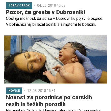
04. 06. 2018 15.53
ZDRAV OTROK
Pozor, če greste v Dubrovnik!
Obstaja možnost, da so se v Dubrovniku pojavile ošpice.
V bolnišnici naj bi ležal bolnik s simptomi te bolezni.
12. 03. 2018 15.31
NOVICE
Novost za porodnice po carskih
rezih in težkih porodih
Na ginekološki kliniki Univerzitetnega kliničnega centra