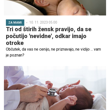
porodnišnice namenimo vsaj toliko pozornosti kot
porodni torbi.
10. 11. 2023 05.00
ZA MAMI
Tri od štirih žensk pravijo, da se
počutijo 'nevidne', odkar imajo
otroke
Občutek, da vas ne cenijo, ne priznavajo, ne vidijo ... vam
je poznan?