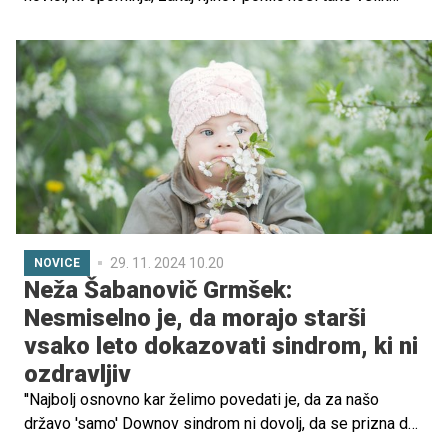
pomen. Deček David je namreč prehitel svoj predvideni
datum rojstva in se odločil, da bo na svet prijokal kar
doma.
29. 11. 2024 10.20
NOVICE
Neža Šabanovič Grmšek:
Nesmiselno je, da morajo starši
vsako leto dokazovati sindrom, ki ni
ozdravljiv
''Najbolj osnovno kar želimo povedati je, da za našo
državo 'samo' Downov sindrom ni dovolj, da se prizna da
je to otrok, ki potrebuje posebno nego in varstvo. Še bolj