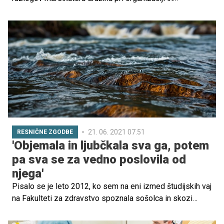
usklajevanju družinskega življenja pomaga tudi z varuško.
A še preden se odločite za ta korak, je dobro vedeti, na
kaj morate biti pri izbiri varuške oziroma osebe, ki bo
pazila na vašega otroka (ali več otrok), pozorni. Pri tem z
lahkoto rečemo, da ne morete biti prezahtevni.
21. 06. 2021 07.51
RESNIČNE ZGODBE
'Objemala in ljubčkala sva ga, potem
pa sva se za vedno poslovila od
njega'
Pisalo se je leto 2012, ko sem na eni izmed študijskih vaj
na Fakulteti za zdravstvo spoznala sošolca in skozi
prijateljstvo se je rodila ljubezen. Hitro sva spoznala, da
želiva iz najine ljubezni nekaj več in tako sva po skoraj 3