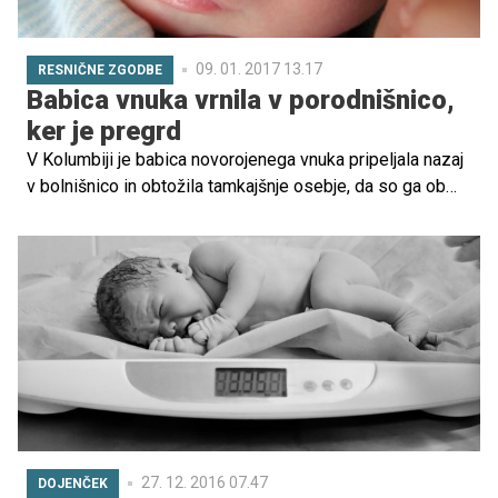
09. 01. 2017 13.17
RESNIČNE ZGODBE
Babica vnuka vrnila v porodnišnico,
ker je pregrd
V Kolumbiji je babica novorojenega vnuka pripeljala nazaj
v bolnišnico in obtožila tamkajšnje osebje, da so ga ob
rojstvu zamenjali z drugim otrokom. Razlog za takšno
razmišljanje: otrok je pregrd, da bi bil iz njihove družine,
danes poroča časnik Mirror.
27. 12. 2016 07.47
DOJENČEK