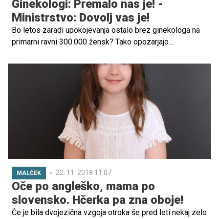
Ginekologi: Premalo nas je! -
Ministrstvo: Dovolj vas je!
Bo letos zaradi upokojevanja ostalo brez ginekologa na
primarni ravni 300.000 žensk? Tako opozarjajo
ginekologi. Na zdravstvenem ministrstvu trdijo, da je
omogočeno nemoteno delo tako na primarnem kot tudi na
sekundarnem nivoju.
22. 11. 2018 11.07
MALČEK
Oče po angleško, mama po
slovensko. Hčerka pa zna oboje!
Če je bila dvojezična vzgoja otroka še pred leti nekaj zelo