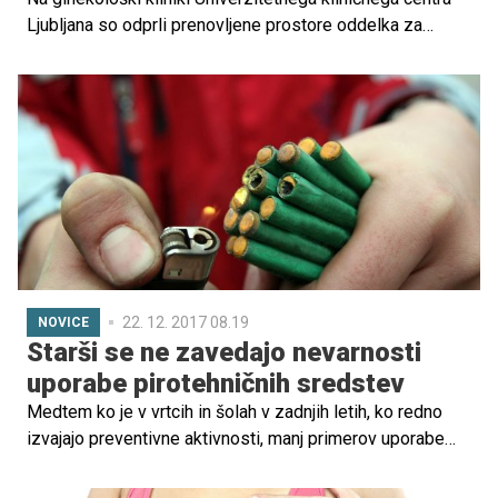
Ljubljana so odprli prenovljene prostore oddelka za
intenzivno nego in terapijo, kjer zdravijo porodnice po
carskih rezih in težkih porodih. Gre za investicijo, vredno
900.000 evrov, ki bo po besedah predstojnice
porodnišnice Nataše Tul Mandić omogočala boljšo in
varnejšo oskrbo porodnic.
22. 12. 2017 08.19
NOVICE
Starši se ne zavedajo nevarnosti
uporabe pirotehničnih sredstev
Medtem ko je v vrtcih in šolah v zadnjih letih, ko redno
izvajajo preventivne aktivnosti, manj primerov uporabe
pirotehničnih sredstev, bi bilo po ocenah strokovnjakov
treba okrepiti tudi osveščanje staršev. Opozorila na