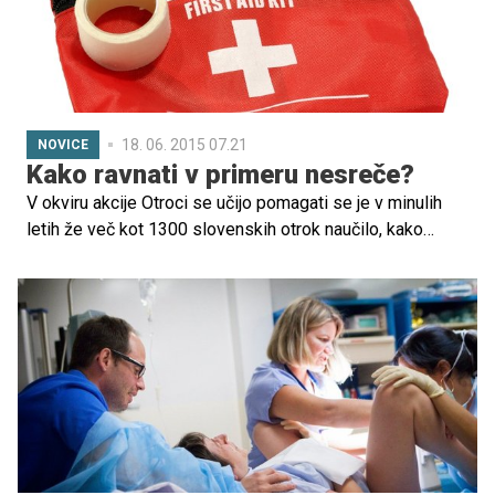
18. 06. 2015 07.21
NOVICE
Kako ravnati v primeru nesreče?
V okviru akcije Otroci se učijo pomagati se je v minulih
letih že več kot 1300 slovenskih otrok naučilo, kako
ravnati v primeru nesreče. Letos se začenja druga faza
projekta, v kateri bodo gorski in drugi reševalci ter
študenti fakultete za zdravstvo obiskali še 2000 otrok.
Kot poudarjajo, otrok, ki je priča nesreči, lahko in zmore
pomagati.