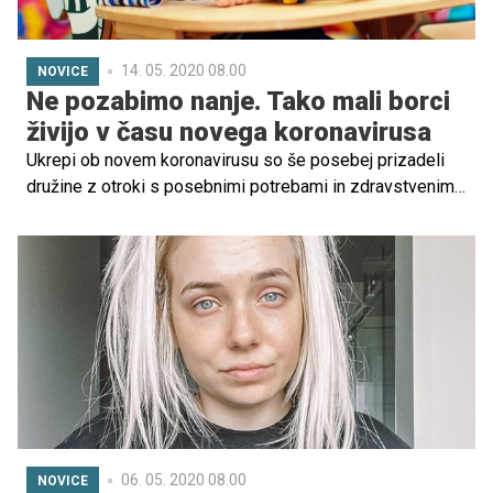
14. 05. 2020 08.00
NOVICE
Ne pozabimo nanje. Tako mali borci
živijo v času novega koronavirusa
Ukrepi ob novem koronavirusu so še posebej prizadeli
družine z otroki s posebnimi potrebami in zdravstvenimi
težavami, ki so se morali čez noč sprijazniti z omejitvami
pri zdravstvenih storitvah, terapijah, obravnavah, do zdaj
običajne dodatne pomoči. Pomislimo nanje, ko nam je kot
staršem sicer zdravih otrok včasih težko.
06. 05. 2020 08.00
NOVICE