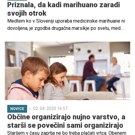
Priznala, da kadi marihuano zaradi
svojih otrok
Medtem ko v Sloveniji uporaba medicinske marihuane ni
dovoljena, je zgodba drugačna marsikje po svetu, med
drugim tudi v Kanadi. Prav od tam prihaja zgodba mame
dveh otrok, ki je na družbenih omrežjih sprožila val kritik,
pa tudi odobravanja, ko je priznala, da kadi marihuano –
zaradi svojih otrok.
02. 04. 2020 16.57
NOVICE
Občine organizirajo nujno varstvo, a
starši se povečini sami organizirajo
Staršem v času zaprtja ne bo treba plačati vrtca. Obenem