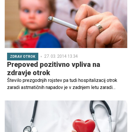
na Šmarni gori, študenti babištva pa bodo danes
organizirali babiški tek.
27. 03. 2014 13.34
ZDRAV OTROK
Prepoved pozitivno vpliva na
zdravje otrok
Število prezgodnjih rojstev pa tudi hospitalizacij otrok
zaradi astmatičnih napadov je v zadnjem letu zaradi
prepovedi kajenja na javnih mestih in v delovnih prostorih
upadlo za več kot deset odstotkov, ugotavlja raziskava,
objavljena v britanski reviji The Lancet.