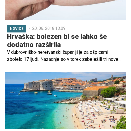
20. 06. 2018 13.09
NOVICE
Hrvaška: bolezen bi se lahko še
dodatno razširila
V dubrovniško-neretvanski županiji je za ošpicami
zbolelo 17 ljudi. Nazadnje so v torek zabeležili tri nove
primere pri otrocih, enega od njih so sprejeli na
zdravljenje v dubrovniško bolnišnico. Na območju
Dubrovnika sicer beležijo najnižjo stopnjo precepljenosti
proti ošpicam med otroki na Hrvaškem. Lani so cepili 55
odstotkov otrok.