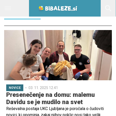
ZDRAVSTVO
03. 11. 2025 12.41
NOVICE
Presenečenje na domu: malemu
Davidu se je mudilo na svet
Reševalna postaja UKC Ljubljana je poročala o čudoviti
novici, ki opominja, zakaj njihov poklic nosi tako velik