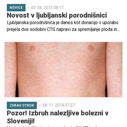
03. 06. 2015 08.17
NOVICE
Novost v ljubljanski porodnišnici
Ljubljanska porodnišnica je danes kot donacijo v uporabo
prejela dve sodobni CTG napravi za spremljanje ploda in
nosečnice med porodom. Porodnišnica jih namreč zaradi
okvar nujno potrebuje.
28. 11. 2014 07.27
ZDRAV OTROK
Pozor! Izbruh nalezljive bolezni v
Sloveniji!