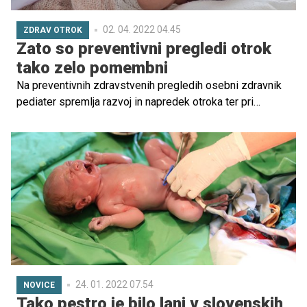
02. 04. 2022 04.45
ZDRAV OTROK
Zato so preventivni pregledi otrok
tako zelo pomembni
Na preventivnih zdravstvenih pregledih osebni zdravnik
pediater spremlja razvoj in napredek otroka ter pri
določeni starosti na podlagi rezultatov pregleda in
izključi morebitna odstopanja, ki so značilna kot
zdravstvene težave ali motnje v razvoju. Zato je
izjemnega pomena, da otroka redno vodite na
preventivne zdravstvene preglede, saj lahko v
nasprotnem morebitne težave ostanejo spregledane.
24. 01. 2022 07.54
NOVICE
Tako pestro je bilo lani v slovenskih