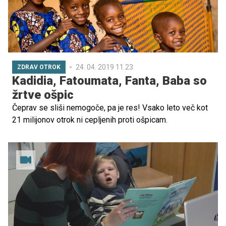
24. 04. 2019 11.23
ZDRAV OTROK
Kadidia, Fatoumata, Fanta, Baba so
žrtve ošpic
Čeprav se sliši nemogoče, pa je res! Vsako leto več kot
21 milijonov otrok ni cepljenih proti ošpicam.