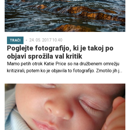
24. 05. 2017 10.40
TRAČI
Poglejte fotografijo, ki je takoj po
objavi sprožila val kritik
Mamo petih otrok Katie Price so na družbenem omrežju
kritizirali, potem ko je objavila to fotografijo. Zmotilo jih je
to, da otroci pijejo iz stekleničke in ne kozarčka.