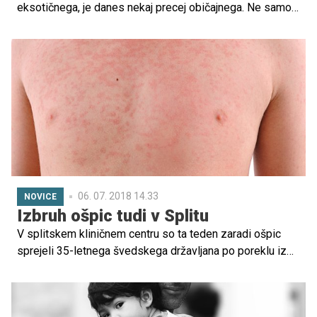
eksotičnega, je danes nekaj precej običajnega. Ne samo
zaradi staršev, ki si želijo, da bi njihov otrok poleg
materinega osvojil tudi tuje jezike, ampak tudi zaradi
praktičnih razlogov. Vse več je namreč zakoncev, ki
prihajajo iz različnih jezikovnih okolij, zato je nekaj
povsem samoumevnega, da se z otrokom pogovarjata v
obeh jezikih. Izkušnjo nam je zaupala tudi 34-letna
mamica Tajda, ki ima hčerko z možem iz Južnoafriške
republike. Dužina živi v Bruslju.
06. 07. 2018 14.33
NOVICE
Izbruh ošpic tudi v Splitu
V splitskem kliničnem centru so ta teden zaradi ošpic
sprejeli 35-letnega švedskega državljana po poreklu iz
BiH. Kot so povedali zdravniki, je moški za ošpicami
verjetno zbolel v BiH. Pri osebah, s katerimi je bil 35-
letnik v stiku, so uvedli vse potrebne ukrepe, da se