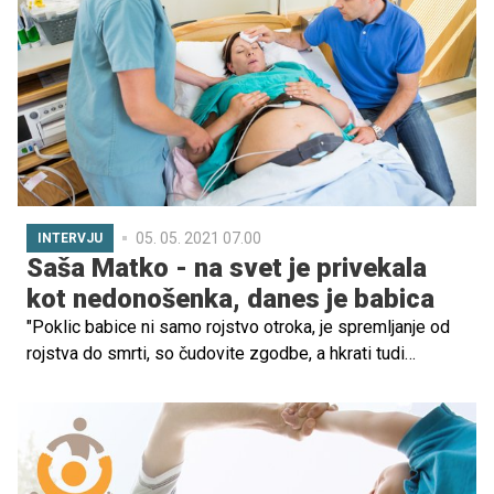
letih zagledala prvi plus.
05. 05. 2021 07.00
INTERVJU
Saša Matko - na svet je privekala
kot nedonošenka, danes je babica
"Poklic babice ni samo rojstvo otroka, je spremljanje od
rojstva do smrti, so čudovite zgodbe, a hkrati tudi
žalostne, včasih tudi zelo težke situacije," opisuje
predsednica Sekcije medicinskih sester in babic, Saša
Matko. "Vsakokrat se me dotakne lepa porodna izkušnja,
zadovoljna starša, pa tudi zahvala tistih, ki so imeli težko
porodno izkušnjo, pa jim je moja strokovna pomoč