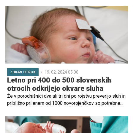
nesmiselno je, da morajo starši vsako leto dokazovati
sindrom, ki ni ozdravljiv, ki se ga ne da operirat ali
spremeniti. Ravno nasprotno, jasno je, da imajo otroci z
DS vsako leto več diagnoz in težav.'' poudarja mama
osemletnega otroka z Downovim sindromom Neža
Šabanovič Grmšek. Poglejmo si podrobno problematiko,
ki pesti starše otrok z Downovim sindromom.
19. 02. 2024 05.00
ZDRAV OTROK
Letno pri 400 do 500 slovenskih
otrocih odkrijejo okvare sluha
Že v porodnišnici dva ali tri dni po rojstvu preverijo sluh in
približno pri enem od 1000 novorojenčkov so potrebne
nadaljnje preiskave. A največ okvar se izkaže pozneje in
sluh se z leti slabša. O obravnavi otrok z okvarami sluha
sta spregovorila vodja Avdiološkega centra in otokirurške
dejavnosti na Kliniki za ORL in CFK v ljubljanskem