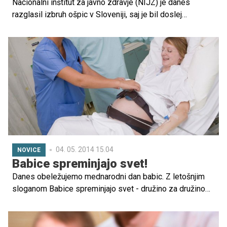
Nacionalni inštitut za javno zdravje (NIJZ) je danes
razglasil izbruh ošpic v Sloveniji, saj je bil doslej
obveščen o 11 bolnikih, pri katerih je bil postavljen sum
na ošpice. Pri petih od teh so ošpice že laboratorijsko
potrjene. Domneva se, da so se vsi okužili na nedavni
mednarodni razstavi psov v Šempetru pri Gorici.
04. 05. 2014 15.04
NOVICE
Babice spreminjajo svet!
Danes obeležujemo mednarodni dan babic. Z letošnjim
sloganom Babice spreminjajo svet - družino za družino
želijo opozoriti, da babice s svojim delovanjem
spreminjajo družine, družbe in svet. Tudi letos
organizirajo tradicionalno srečanje babic iz vse Slovenije