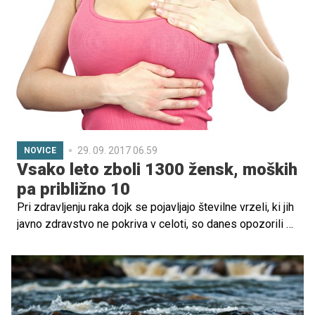
nevarnost uporabe takšnih sredstev ne bi smela biti le v
decembru, saj opažajo porast njihove uporabe tudi ob
drugih praznikih.
29. 09. 2017 06.59
NOVICE
Vsako leto zboli 1300 žensk, moških
pa približno 10
Pri zdravljenju raka dojk se pojavljajo številne vrzeli, ki jih
javno zdravstvo ne pokriva v celoti, so danes opozorili v
združenju za boj proti raku dojk Europa Donna pred
začetkom rožnatega oktobra, meseca ozaveščanja o raku
dojk. Kot so napovedali, začenjajo projekt Roza, s katerim
želijo opolnomočiti ženske z izkušnjo raka dojk in rodil.