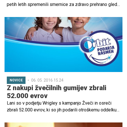
petih letih spremenili smernice za zdravo prehrano glede
uživanja sladkorja, kave in holesterola, čeprav velikih
sprememb ni. Vse je namreč zdravo v zmernih količinah.
06. 05. 2016 15.24
NOVICE
Z nakupi žvečilnih gumijev zbrali
52.000 evrov
Lani so v podjetju Wrigley s kampanjo Žveči in osreči
zbrali 52.000 evrov, ki so jih podarili otroškemu oddelku
Stomatološke klinike v Ljubljani za nakup nujno potrebne
opreme.