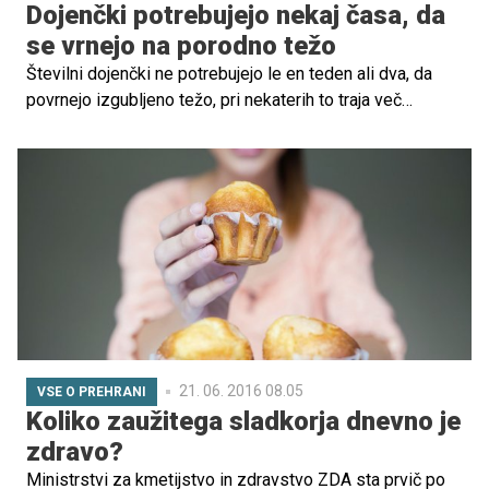
Dojenčki potrebujejo nekaj časa, da
se vrnejo na porodno težo
Številni dojenčki ne potrebujejo le en teden ali dva, da
povrnejo izgubljeno težo, pri nekaterih to traja več
mesecev. Tako navaja ameriška študija, ki je v raziskavo
vključila 144.000 novorojenčkov.
21. 06. 2016 08.05
VSE O PREHRANI
Koliko zaužitega sladkorja dnevno je
zdravo?
Ministrstvi za kmetijstvo in zdravstvo ZDA sta prvič po