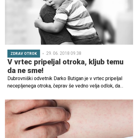
bolezen ne bi razširila.
29. 06. 2018 09.38
ZDRAV OTROK
V vrtec pripeljal otroka, kljub temu
da ne sme!
Dubrovniški odvetnik Darko Butigan je v vrtec pripeljal
necepljenega otroka, čeprav še vedno velja odlok, da
otroci, ki niso cepljeni ne smejo v vrtec.