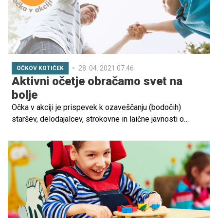
pomagala prebroditi vsaj malo težke trenutke. Tukaj sem
še posebej ranljiva, kar mi ni težko pokazati, kljub vsemu
sem samo človek in tudi sama mama," dodaja.
28. 04. 2021 07.46
OČKOV KOTIČEK
Aktivni očetje obračamo svet na
bolje
Očka v akciji je prispevek k ozaveščanju (bodočih)
staršev, delodajalcev, strokovne in laične javnosti o
pomenu aktivnega vključevanja moških v očetovstvo in
enakomernejše porazdelitve starševske skrbi za otroka.