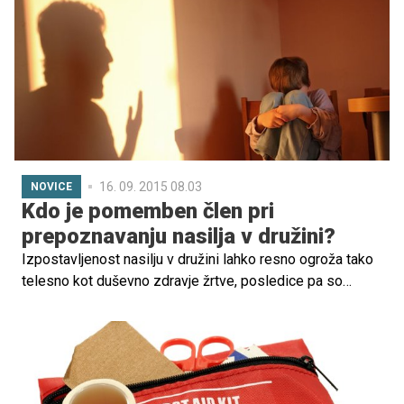
16. 09. 2015 08.03
NOVICE
Kdo je pomemben člen pri
prepoznavanju nasilja v družini?
Izpostavljenost nasilju v družini lahko resno ogroža tako
telesno kot duševno zdravje žrtve, posledice pa so
velikokrat dolgotrajne. Pomemben člen v verigi
prepoznavanja in obravnavanja nasilja v družini pa so tudi
zdravstveni delavci, so opozorili na srečanju z mediji
pred uvodno konferenco projekta POND_SiZdrav.