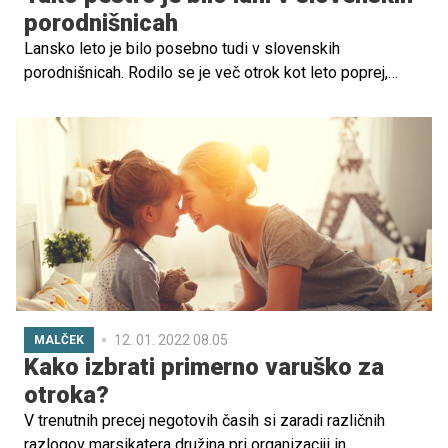
porodnišnicah
Lansko leto je bilo posebno tudi v slovenskih
porodnišnicah. Rodilo se je več otrok kot leto poprej,
nosečnice in porodnice pa so se soočale z dodatnimi
vprašanji. Med drugim so jih skrbeli morebitni vplivi na
razvoj ploda ob okužbi, omejitveni pogoji, nošenje
zaščitnih mask, možnost spremljevalca pri porodu. V
porodnišnicah so se tako kot vselej trudili in poskrbeli za
udobje mamic in novorojenčkov, tako s skrbjo, nego in
pomočjo kot tudi s številnimi prenovami in
posodobitvami opreme.
12. 01. 2022 08.05
MALČEK
Kako izbrati primerno varuško za
otroka?
V trenutnih precej negotovih časih si zaradi različnih
razlogov marsikatera družina pri organizaciji in