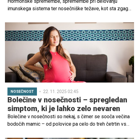
Hormonske spremembe, spremembe pri delovanju
imunskega sistema ter nosečniške težave, kot sta zgaga
in pomanjkanje uživanja določenih hranil, vplivajo na
spremembo mikrobioma nosečnice. Preverite, kako lahko
poskrbite za svoj mikrobiom in na kakšen način ta vpliva
na nosečnost in pozneje na novorojenčka.
22. 11. 2025 02.45
NOSEČNOST
Bolečine v nosečnosti – spregledan
simptom, ki je lahko zelo nevaren
Bolečine v nosečnosti so nekaj, s čimer se sooča večina
bodočih mamic – od polovice pa celo do treh četrtin vseh
nosečnic. Pogosto jih razumejo kot del normalnega
poteka nosečnosti in zato ostajajo nezdravljene. Vendar