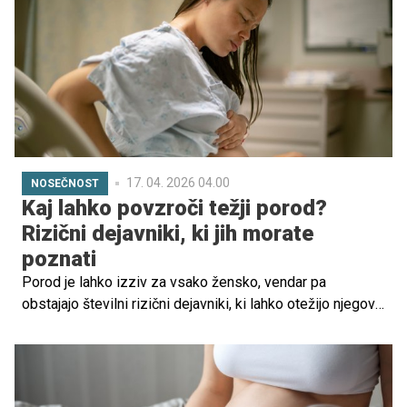
tudi v tem ranljivem obdobju. Vsakršno uživanje alkohola
potencialno ogrozi še nerojenega otroka in zdravje
nosečnice.
17. 04. 2026 04.00
NOSEČNOST
Kaj lahko povzroči težji porod?
Rizični dejavniki, ki jih morate
poznati
Porod je lahko izziv za vsako žensko, vendar pa
obstajajo številni rizični dejavniki, ki lahko otežijo njegov
potek. V tem članku bomo raziskali ključne dejavnike, ki
vplivajo na težavnost poroda, vključno z velikostjo ploda,
obliko medenice in hormonskimi motnjami. Prav tako
bomo razpravljali o nepričakovanih zapletih, ki se lahko