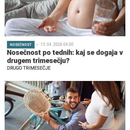
pojavijo med porodom.
13. 04. 2026 04.00
NOSEČNOST
Nosečnost po tednih: kaj se dogaja v
drugem trimesečju?
DRUGO TRIMESEČJE