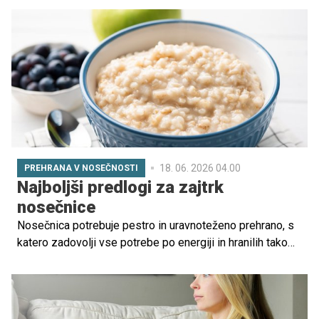
nosečnosti je priporočljivo potovanje? Kako se zaščititi
pred vročino?
18. 06. 2026 04.00
PREHRANA V NOSEČNOSTI
Najboljši predlogi za zajtrk
nosečnice
Nosečnica potrebuje pestro in uravnoteženo prehrano, s
katero zadovolji vse potrebe po energiji in hranilih tako
zase kot tudi za svoj plod. V izogib prevelikemu nihanju
krvnega sladkorja in da so vsa hranila na voljo takrat, ko
jih organizem potrebuje, je za nosečnico pomembno, da
uživa redne in enakomerno porazdeljene dnevne obroke,