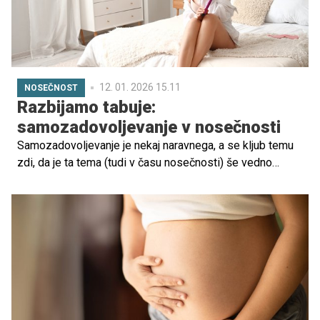
12. 01. 2026 15.11
NOSEČNOST
Razbijamo tabuje:
samozadovoljevanje v nosečnosti
Samozadovoljevanje je nekaj naravnega, a se kljub temu
zdi, da je ta tema (tudi v času nosečnosti) še vedno
precejšen tabu. Mnoge ženske se sprašujejo, ali je v tem
obdobju samozadovoljevanje varno ali morebiti
predstavlja celo tveganje za njihovo zdravje in razvoj
otroka. Odgovor je preprost – samozadovoljevanje ni
škodljivo, vseeno pa obstajajo določeni zadržki v primeru,
ko je nosečnost visoko tvegana. Preverite, kdaj je
potrebna previdnost in kakšne so prednosti
samozadovoljevanja v tem obdobju.