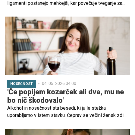
ligamenti postanejo mehkejši, kar povečuje tveganje za
poškodbe. Z rednim izvajanjem razteznih vaj lahko
pomagate okrepiti mišice okoli šibkejših sklepov in
zagotovite boljše počutje skozi celotno nosečnost. Tukaj
je nekaj preprostih in varnih vaj, ki vam bodo pomagale pri
tem.
04. 05. 2026 04.00
NOSEČNOST
'Če popijem kozarček ali dva, mu ne
bo nič škodovalo'
Alkohol in nosečnost sta besedi, ki ju le stežka
uporabljamo v istem stavku. Čeprav se večini žensk zdi
pitje alkohola v nosečnosti nekaj povsem
nepredstavljivega, se zlorabe alkoholnih pijač dogajajo