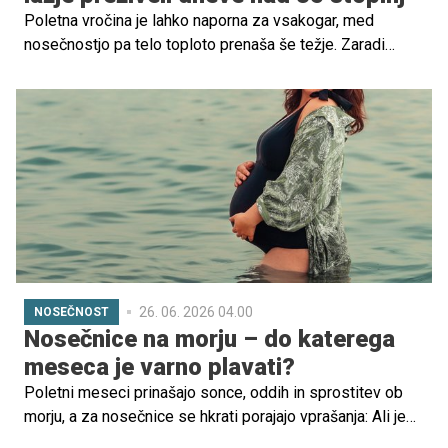
Poletna vročina je lahko naporna za vsakogar, med
nosečnostjo pa telo toploto prenaša še težje. Zaradi
hormonskih sprememb, povečanega volumna krvi in
dodatnega napora, ki ga telo vlaga v razvoj otroka, se
nosečnice hitreje pregrejejo in dehidrirajo.
26. 06. 2026 04.00
NOSEČNOST
Nosečnice na morju – do katerega
meseca je varno plavati?
Poletni meseci prinašajo sonce, oddih in sprostitev ob
morju, a za nosečnice se hkrati porajajo vprašanja: Ali je
varno kopanje v nosečnosti? Do katerega meseca