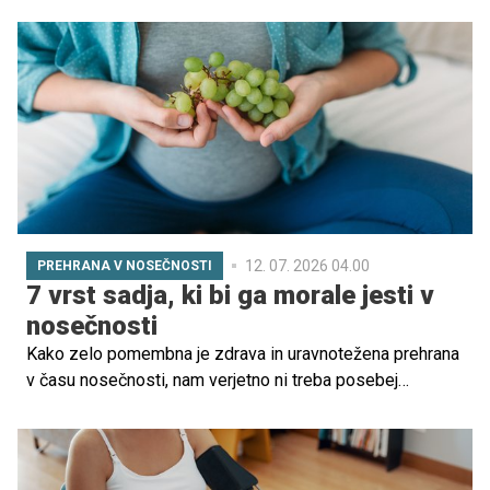
potrebnih hranil za razvoj otroka in ohranjanju zdravja
matere.
12. 07. 2026 04.00
PREHRANA V NOSEČNOSTI
7 vrst sadja, ki bi ga morale jesti v
nosečnosti
Kako zelo pomembna je zdrava in uravnotežena prehrana
v času nosečnosti, nam verjetno ni treba posebej
poudarjati. Vsebovati mora veliko sveže zelenjave in
sadja, ki vsebuje vitamine, minerale in vlaknine. Katero
sadje je v nosečnosti najbolje uživati, razkrivamo v
nadaljevanju ...