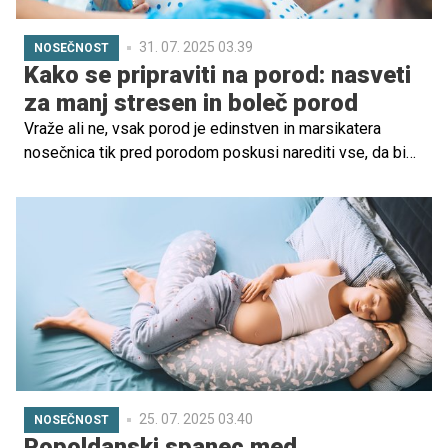
31. 07. 2025 03.39
NOSEČNOST
Kako se pripraviti na porod: nasveti
za manj stresen in boleč porod
Vraže ali ne, vsak porod je edinstven in marsikatera
nosečnica tik pred porodom poskusi narediti vse, da bi
njen otrok na svet prijokal čim manj stresno in boleče.
Predstavljamo vam nekaj idej, kako se lahko same
pripravite na porod.
25. 07. 2025 03.40
NOSEČNOST
Popoldanski spanec med