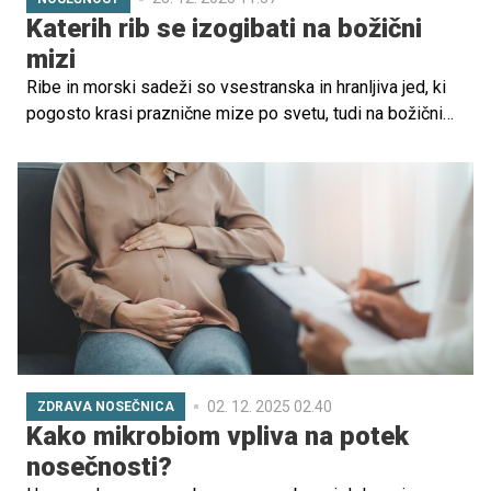
Katerih rib se izogibati na božični
mizi
Ribe in morski sadeži so vsestranska in hranljiva jed, ki
pogosto krasi praznične mize po svetu, tudi na božični
večer. Vendar niso vse vrste rib enako varne za otroke in
nosečnice. Nekatere vrste vsebujejo visoke ravni živega
srebra in drugih onesnaževal, ki lahko škodujejo razvoju
možganov in živčnega sistema najmlajših in nerojenih
otrok.
02. 12. 2025 02.40
ZDRAVA NOSEČNICA
Kako mikrobiom vpliva na potek
nosečnosti?