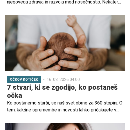
njegovega zdravja in razvoja med nosečnostjo. Nekatere
nosečnice poročajo, da je njihov otrok med celotno
nosečnostjo dokaj miren, medtem ko druge doživljajo
gibanje ploda kot zelo dinamično in intenzivno.
16. 03. 2026 04.00
OČKOV KOTIČEK
7 stvari, ki se zgodijo, ko postaneš
očka
Ko postanemo starši, se naš svet obrne za 360 stopinj. O
tem, kakšne spremembe in novosti lahko pričakujete v
vlogi novopečenega očeta, pa je iskreno spregovoril Ed
Latimore, pisatelj in priljubljeni 'očka bloger'.