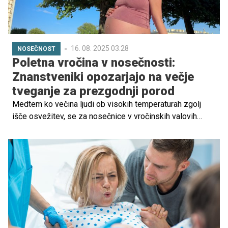
16. 08. 2025 03.28
NOSEČNOST
Poletna vročina v nosečnosti:
Znanstveniki opozarjajo na večje
tveganje za prezgodnji porod
Medtem ko večina ljudi ob visokih temperaturah zgolj
išče osvežitev, se za nosečnice v vročinskih valovih
skriva resna nevarnost – povečano tveganje za
prezgodnji porod. Čeprav se na prvi pogled zdi, da nekaj
dodatnih stopinj ni bistvena težava, znanost pravi
drugače.