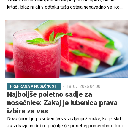
krtači, blazini ali v odtoku tuša ostaja nenavadno veliko
las. Čeprav je lahko pogled na šope las, ki izpadajo, zelo
zaskrbljujoč, gre v večini primerov za normalen pojav,
povezan s hormonskimi spremembami po nosečnosti.
18. 07. 2026 04.00
PREHRANA V NOSEČNOSTI
Najboljše poletno sadje za
nosečnice: Zakaj je lubenica prava
izbira za vas
Nosečnost je poseben čas v življenju ženske, ko je skrb
za zdravje in dobro počutje še posebej pomembno. Tudi
pravilna prehrana igra ključno vlogo pri zagotavljanju