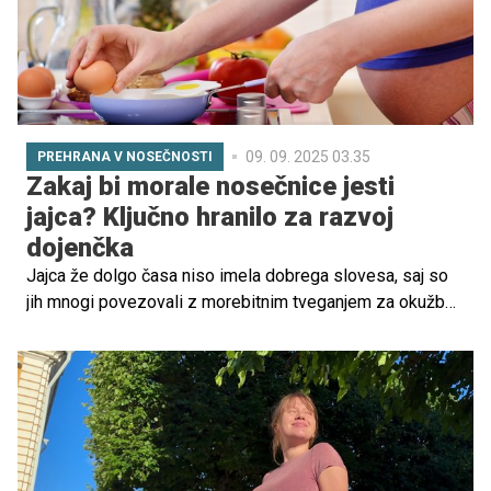
09. 09. 2025 03.35
PREHRANA V NOSEČNOSTI
Zakaj bi morale nosečnice jesti
jajca? Ključno hranilo za razvoj
dojenčka
Jajca že dolgo časa niso imela dobrega slovesa, saj so
jih mnogi povezovali z morebitnim tveganjem za okužbo
s salmonelo in visokim holesterolom. A v zadnjih letih se
je njihova vloga v prehrani povsem na novo prepoznala,
predvsem zaradi vsebnosti pomembnih hranil, kot je
kolin. Evropska agencija za varnost hrane (EFSA) je
izpostavila, da so jajca eden glavnih naravnih virov kolina,
ki je ključnega pomena za razvoj ploda.