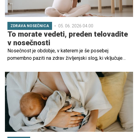
05. 06. 2026 04.00
ZDRAVA NOSEČNICA
To morate vedeti, preden telovadite
v nosečnosti
Nosečnost je obdobje, v katerem je še posebej
pomembno paziti na zdrav življenjski slog, ki vključuje
primerno in raznoliko prehrano, pitje zadostne količine
vode in gibanje. Nosečnost nikakor ni razlog, da bi se
odpovedali telovadbi, kvečjemu obratno.