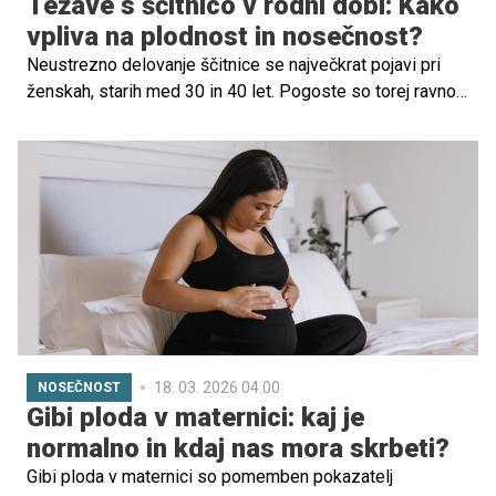
Težave s ščitnico v rodni dobi: Kako
vpliva na plodnost in nosečnost?
Neustrezno delovanje ščitnice se največkrat pojavi pri
ženskah, starih med 30 in 40 let. Pogoste so torej ravno
pri ženskah v rodni dobi, kar pomeni, da se lahko pojavijo
pred zanositvijo in med nosečnostjo, sprožilec pa je
lahko tudi porod.
18. 03. 2026 04.00
NOSEČNOST
Gibi ploda v maternici: kaj je
normalno in kdaj nas mora skrbeti?
Gibi ploda v maternici so pomemben pokazatelj