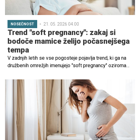
21. 05. 2026 04.00
NOSEČNOST
Trend "soft pregnancy": zakaj si
bodoče mamice želijo počasnejšega
tempa
V zadnjih letih se vse pogosteje pojavlja trend, ki ga na
družbenih omrežjih imenujejo "soft pregnancy" oziroma
nežna, umirjena nosečnost, ki ne sledi pritisku
produktivnosti, temveč poudarja počitek, poslušanje
telesa in zmanjšanje stresa.