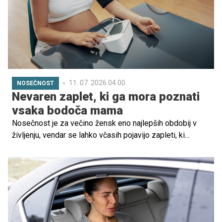
11. 07. 2026 04.00
NOSEČNOST
Nevaren zaplet, ki ga mora poznati
vsaka bodoča mama
Nosečnost je za večino žensk eno najlepših obdobij v
življenju, vendar se lahko včasih pojavijo zapleti, ki
zahtevajo posebno pozornost. Med njimi je tudi
preeklampsija, stanje, povezano z nevarnim povišanjem
krvnega tlaka v nosečnosti, ki lahko ogrozi zdravje
nosečnice in otroka.