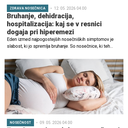
12. 05. 2026 04.00
ZDRAVA NOSEČNICA
Bruhanje, dehidracija,
hospitalizacija: kaj se v resnici
dogaja pri hiperemezi
Eden izmed najpogostejših nosečniških simptomov je
slabost, ki jo spremlja bruhanje. So nosečnice, ki teh
simptomov nimajo ali pa pri katerih se slabost pojavi
zgolj na začetku nosečnosti, so pa tudi takšne, ki se vso
nosečnost počutijo slabo in so zaradi prekomernega
bruhanja tudi hospitalizirane.
09. 05. 2026 04.00
NOSEČNOST