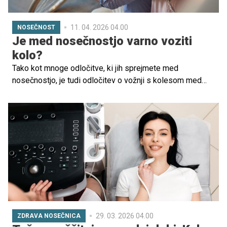
11. 04. 2026 04.00
NOSEČNOST
Je med nosečnostjo varno voziti
kolo?
Tako kot mnoge odločitve, ki jih sprejmete med
nosečnostjo, je tudi odločitev o vožnji s kolesom med
nosečnostjo izjemno osebna.
29. 03. 2026 04.00
ZDRAVA NOSEČNICA