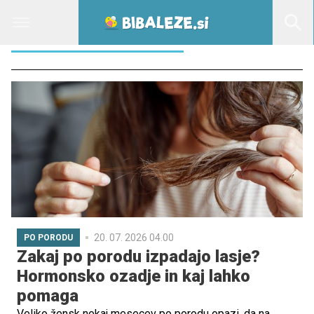
ZDRAVJE NOSEČNICE
20. 07. 2026 04.00
PO PORODU
Zakaj po porodu izpadajo lasje?
Hormonsko ozadje in kaj lahko
pomaga
Veliko žensk nekaj mesecev po porodu opazi, da na