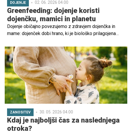
02. 06. 2026 04.00
DOJENJE
Greenfeeding: dojenje koristi
dojenčku, mamici in planetu
Dojenje običajno povezujemo z zdravjem dojenčka in
mame: dojenček dobi hrano, ki je biološko prilagojena
njegovim potrebam, in mamica pogosto hitreje okreva po
porodu. Greenfeeding pa pokaže širšo sliko – hranjenje
dojenčka ima lahko tudi okoljski vpliv. Kaj kažejo
raziskave o dojenju in mlečni formuli?
30. 05. 2026 04.00
ZANOSITEV
Kdaj je najboljši čas za naslednjega
otroka?