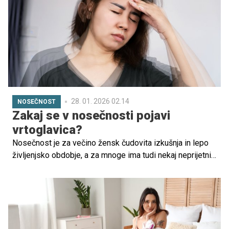
28. 01. 2026 02.14
NOSEČNOST
Zakaj se v nosečnosti pojavi
vrtoglavica?
Nosečnost je za večino žensk čudovita izkušnja in lepo
življenjsko obdobje, a za mnoge ima tudi nekaj neprijetnih
simptomov. Na primer, mnoge bodoče mame se soočajo
z vrtoglavicami med nosečnostjo.