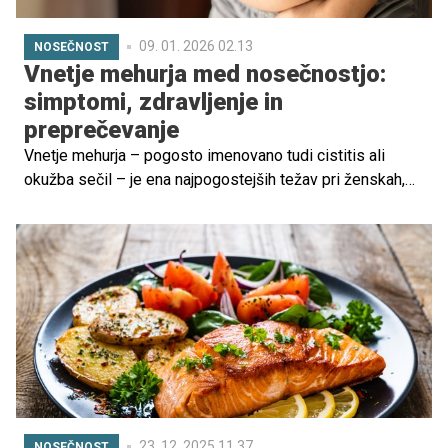
09. 01. 2026 02.13
NOSEČNOST
Vnetje mehurja med nosečnostjo:
simptomi, zdravljenje in
preprečevanje
Vnetje mehurja – pogosto imenovano tudi cistitis ali
okužba sečil – je ena najpogostejših težav pri ženskah,
tudi med nosečnostjo. Čeprav je pri zdravih ženskah to
stanje običajno neboleče, med nosečnostjo zahteva
posebno pozornost, saj lahko vpliva tako na mater kot na
plod.
23. 12. 2025 11.37
NOSEČNOST