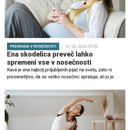
in sicer med pet do šest dnevnih obrokov. Prvi obrok v
dnevu naj bo zajtrk.
16. 06. 2026 04.00
PREHRANA V NOSEČNOSTI
Ena skodelica preveč lahko
spremeni vse v nosečnosti
Kava je ena najbolj priljubljenih pijač na svetu, zato ni
presenetljivo, da se veliko nosečnic sprašuje, ali jo je
treba popolnoma opustiti. Dobra novica je, da večina
strokovnjakov ne zahteva popolne odpovedi kofeinu,
temveč priporoča omejitev količine.