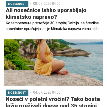
08. 07. 2026 04.00
NOSEČNOST
Ali nosečnice lahko uporabljajo
klimatsko napravo?
Ko temperature presežejo 30 stopinj Celzija, se številne
nosečnice sprašujejo, ali je klimatska naprava varna ali bi
se ji morale raje izogibati. Med ljudmi kroži veliko mitov,
od tega, da lahko klimatska naprava škoduje otroku, do
prepričanja, da povzroča prehlad ali celo zaplete v
nosečnosti.
04. 07. 2026 04.00
NOSEČNOST
Noseči v poletni vročini? Tako boste
lažje preživeli dneve nad 35 stopinj