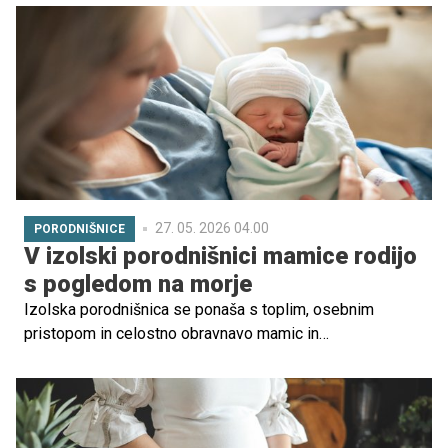
tobačni dim lahko resno vplivata na razvoj otroka in da
zmote o "varnejšem kajenju" ne držijo.
27. 05. 2026 04.00
PORODNIŠNICE
V izolski porodnišnici mamice rodijo
s pogledom na morje
Izolska porodnišnica se ponaša s toplim, osebnim
pristopom in celostno obravnavo mamic in
novorojenčkov. Ker so CTG-ambulanta, porodna soba,
štacija in oddelek za otročnice v istem nadstropju, lahko
celostno poskrbijo za nosečnice, mamice in
novorojenčke ves čas njihovega bivanja. Bodočim