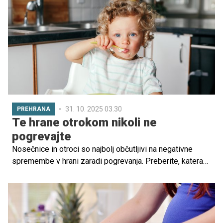
strokovnjaki opozarjajo, da lahko takšne bolečine, če jih
ignoriramo, povzročijo resne posledice – tako za telesno
kot tudi duševno zdravje nosečnice.
31. 10. 2025 03.30
PREHRANA
Te hrane otrokom nikoli ne
pogrevajte
Nosečnice in otroci so najbolj občutljivi na negativne
spremembe v hrani zaradi pogrevanja. Preberite, katera
živila je najbolje uživati samo sveže pripravljena.