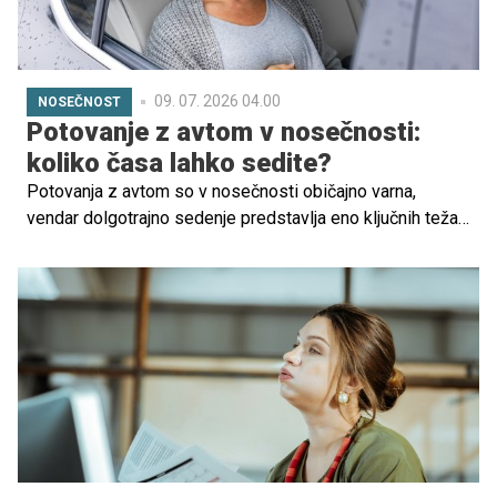
09. 07. 2026 04.00
NOSEČNOST
Potovanje z avtom v nosečnosti:
koliko časa lahko sedite?
Potovanja z avtom so v nosečnosti običajno varna,
vendar dolgotrajno sedenje predstavlja eno ključnih težav,
ne zaradi same vožnje, temveč zaradi vpliva
nepremičnega sedenja na krvni obtok.