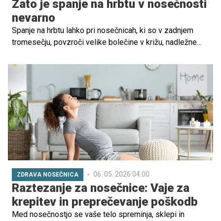
Zato je spanje na hrbtu v nosečnosti
nevarno
Spanje na hrbtu lahko pri nosečnicah, ki so v zadnjem
tromesečju, povzroči velike bolečine v križu, nadležne
hemoroide, utrujenost, vrtoglavico, slabo prebavo ter slab
krvni obtok, kar pomeni manj hrane in kisika tudi za
vašega še nerojenega otročička. Spanje na hrbtu pa lahko
povzroči tudi spontani splav, zato se ga v obdobju
nosečnosti močno odsvetuje.
06. 05. 2026 04.00
ZDRAVA NOSEČNICA
Raztezanje za nosečnice: Vaje za
krepitev in preprečevanje poškodb
Med nosečnostjo se vaše telo spreminja, sklepi in