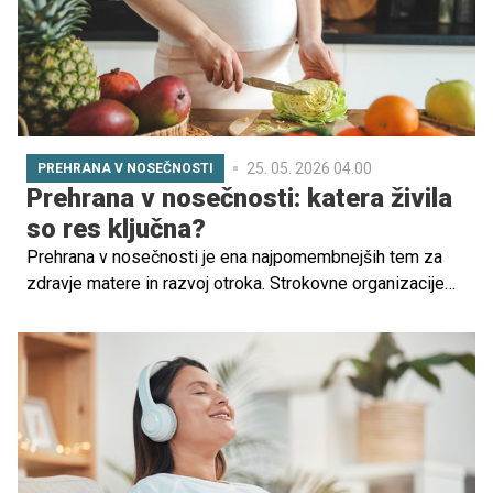
staršem so na voljo brezplačna tematska predavanja in
vodeni ogledi, kjer spoznajo osebje in prostore. Vsako
rojstvo pozdravijo z mesečno objavo imen
novorojenčkov, kar odraža veliko srčnost sicer majhne
porodnišnice. In še – novopečene mamice imajo iz sob
najlepši pogled na morje.
25. 05. 2026 04.00
PREHRANA V NOSEČNOSTI
Prehrana v nosečnosti: katera živila
so res ključna?
Prehrana v nosečnosti je ena najpomembnejših tem za
zdravje matere in razvoj otroka. Strokovne organizacije
poudarjajo, da ni treba "jesti za dva", temveč jesti bolj
kakovostno, z več hranili in manj praznih kalorij.