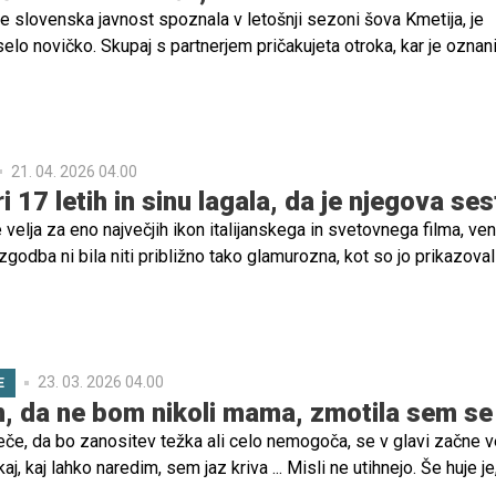
 je slovenska javnost spoznala v letošnji sezoni šova Kmetija, je
elo novičko. Skupaj s partnerjem pričakujeta otroka, kar je oznani
etku, ki je raznežnil javnost.
21. 04. 2026 04.00
ri 17 letih in sinu lagala, da je njegova ses
 velja za eno največjih ikon italijanskega in svetovnega filma, ve
 zgodba ni bila niti približno tako glamurozna, kot so jo prikazoval
Za lepoto, uspehom in mednarodno slavo se skriva življenje, poln
j, osebnih stisk in boja za lastno svobodo.
23. 03. 2026 04.00
E
m, da ne bom nikoli mama, zmotila sem se
eče, da bo zanositev težka ali celo nemogoča, se v glavi začne v
j, kaj lahko naredim, sem jaz kriva ... Misli ne utihnejo. Še huje je
nijo, ki je še vedno podcenjena in jo prepogosto spremljajo besed