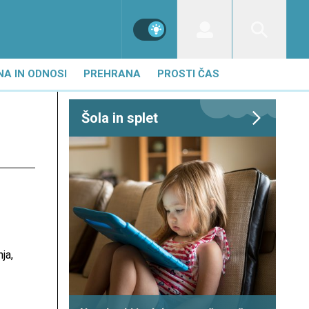
NA IN ODNOSI
PREHRANA
PROSTI ČAS
Šola in splet
ja,