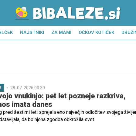
ALČEK
NAJSTNIKI
ZA MAMI
OČKOV KOTIČEK
DRUŽI
28. 07. 2026 03.30
E
vojo vnukinjo: pet let pozneje razkriva,
nos imata danes
g pred šestimi leti sprejela eno največjih odločitev svojega življen
edstavljala, da bo njena zgodba obkrožila svet.