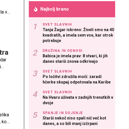
Najbolj brano
la v
SVET SLAVNIH
Tanja Žagar iskreno: Živeli smo na 40
kvadratih, a imela sem vse, kar otrok
potrebuje
tra
DRUŽINA IN ODNOSI
Babica je imela prav: 8 stvari, ki jih
ndar
danes starši znova odkrivajo
i
SVET SLAVNIH
o
Po ločitvi združila moči: zaradi
hčerke skupaj odpotovala na Karibe
SVET SLAVNIH
Na Hvaru uživata v zadnjih trenutkih v
dvoje
SPANJE IN DOJENJE
elika
Starši nekoč niso spali nič več kot
, ko
danes, a so bili manj izčrpani
e,