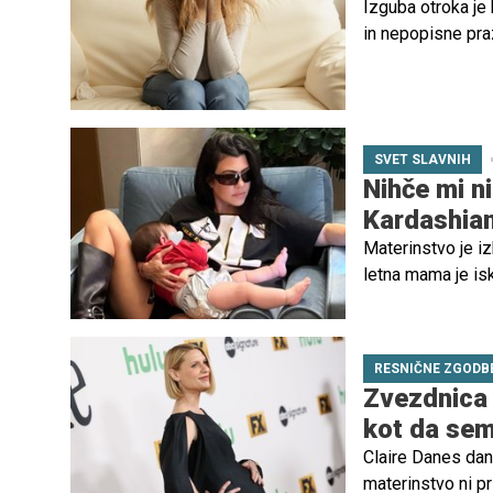
Izguba otroka je 
in nepopisne praz
dan prinaša nove
opravili, ki se z
SVET SLAVNIH
Nihče mi n
Kardashian
Materinstvo je iz
letna mama je isk
počutila, ko je p
skozi leta.
RESNIČNE ZGODB
Zvezdnica 
kot da sem
Claire Danes dane
materinstvo ni p