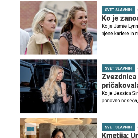
SVET SLAVNIH
Ko je zanos
Ko je Jamie Lynn
njene kariere in 
drobnogledom javn
desetletji pozne
uspešno mlado že
SVET SLAVNIH
Zvezdnica v
pričakoval
Ko je Jessica Si
ponovno noseča, 
ne more zanositi
SVET SLAVNIH
Kmetija: U