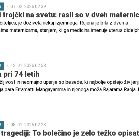
07. 02. 2026 02.39
E
 trojčki na svetu: rasli so v dveh materni
čiteljica, je doživela nekaj izjemnega. Rojena je bila z dvema
ma maternicama, stanjem, ki ga medicina imenuje uterus didelp
 so njeni trojčki rasli v obeh maternicah hkrati.
12. 01. 2026 02.58
E
 pri 74 letih
ljivost in neomajno upanje so besede, ki najbolje opišejo življen
ga para Erramatti Mangayamma in njenega moža Rajarama Raoja.
etletjih zakona in neštetih poskusih, da bi dobila otroka, sta pri
, 74 in 78, končno postala starša dveh zdravih deklic.
08. 01. 2026 02.23
E
 tragediji: To bolečino je zelo težko opisat