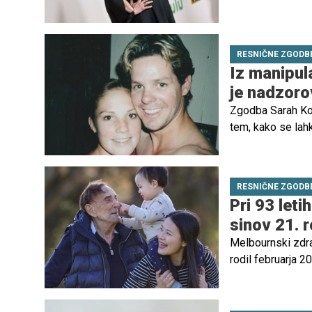
SmartLess je pres
44 letih nepričak
pričakovala, jo j
RESNIČNE ZGODB
Iz manipula
je nadzoro
Zgodba Sarah Kop
tem, kako se lah
prikrito – celo z
dogaja žrtvam gro
dolga in boleča.
RESNIČNE ZGODB
Pri 93 let
sinov 21. r
Melbournski zdrav
rodil februarja 20
Yanying Lu (37), 