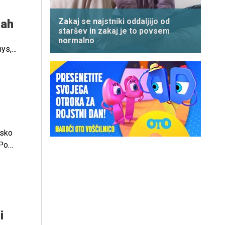
Zakaj se najstniki oddaljijo od
cah
staršev in zakaj je to povsem
normalno
hys,
jsko
 Po
i