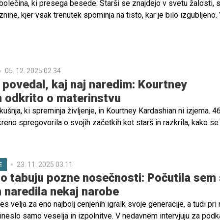
bolečina, ki presega besede. Starši se znajdejo v svetu žalosti, 
nine, kjer vsak trenutek spominja na tisto, kar je bilo izgubljeno.
 izzive – od soočanja s spomini, ki bolijo, do težav z vsakodnev
dijo nenadoma nepremostljiva.
05. 12. 2025 02.34
i povedal, kaj naj naredim: Kourtney
 odkrito o materinstvu
kušnja, ki spreminja življenje, in Kourtney Kardashian ni izjema. 4
reno spregovorila o svojih začetkih kot starš in razkrila, kako se 
rvič zanosila, ter kako se je njeno razumevanje materinstva sprem
23. 11. 2025 03.11
E
o tabuju pozne nosečnosti: Počutila sem 
 naredila nekaj narobe
s velja za eno najbolj cenjenih igralk svoje generacije, a tudi pri n
rineslo samo veselja in izpolnitve. V nedavnem intervjuju za podk