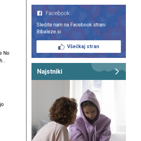
at
Facebook
Sledite nam na Facebook strani
Bibaleze.si
Všečkaj stran
ne No
h
ot
Najstniki
jo