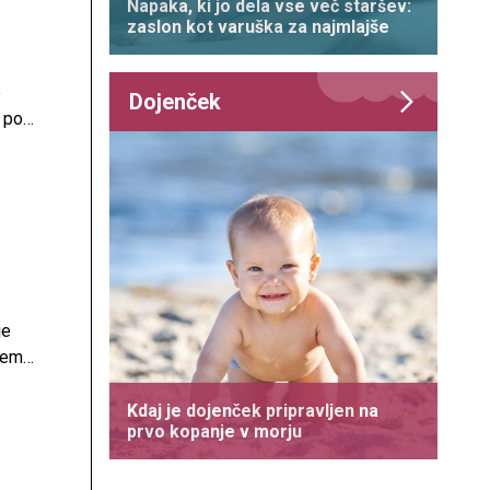
Napaka, ki jo dela vse več staršev:
zaslon kot varuška za najmlajše
e
Dojenček
t pod
 v
je
jem
Kdaj je dojenček pripravljen na
prvo kopanje v morju