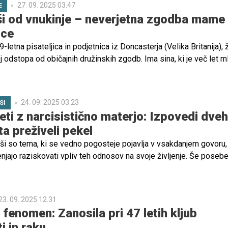
27. 09. 2025 03.47
E
jši od vnukinje – neverjetna zgodba mame 
ice
letna pisateljica in podjetnica iz Doncasterja (Velika Britanija), ž
ej odstopa od običajnih družinskih zgodb. Ima sina, ki je več let ml
ega nečaka – in tako dokazuje, da so družinske vezi lahko
ati zelo ljubeče.
24. 09. 2025 03.23
SI
eti z narcisistično materjo: Izpovedi dveh
ta preživeli pekel
rši so tema, ki se vedno pogosteje pojavlja v vsakdanjem govoru,
njajo raziskovati vpliv teh odnosov na svoje življenje. Še posebe
nja otrok, ki odraščajo ob narcisističnih materah – materah, ki so
očene nase, brez empatije do svojih otrok in družine.
23. 09. 2025 12.31
fenomen: Zanosila pri 47 letih kljub
i in raku