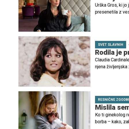
Urška Gros, ki jo
presenetila z ves
ljubkem videoposn
SVET SLAVNIH
Rodila je p
Claudia Cardinale
njena življenjska
filmski zasloni. 
težkih preizkušen
RESNIČNE ZGODB
Mislila se
Ko ti ginekolog r
borba – kako, zaka
se boriš z bolez