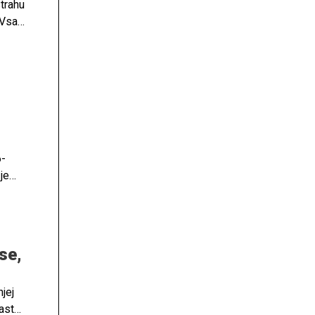
strahu
 Vsak
nimi
6-
je
enilo
se,
jej
ast