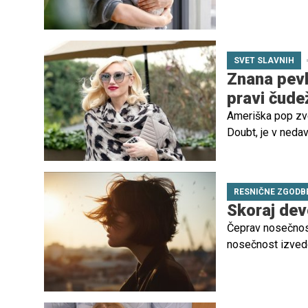
kot so 'vse je v tv
pride do pravega 
SVET SLAVNIH
Znana pevka
pravi čudež
Ameriška pop zve
Doubt, je v nedav
spremenila pogled
dar in prebuditev 
RESNIČNE ZGODB
Skoraj dev
Čeprav nosečnost
nosečnost izvedo