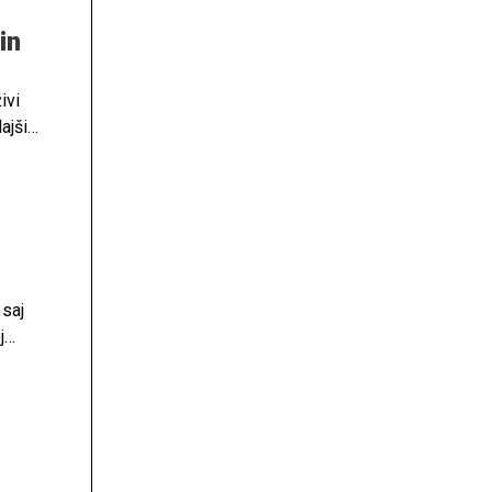
in
ivi
ajši
 saj
j