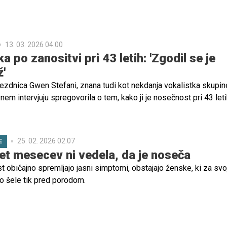
oji glavi' ali 'to je normalno' ali 'stisni malo, bo kmalu bolje' ... takr
viharja.
13. 03. 2026 04.00
 po zanositvi pri 43 letih: 'Zgodil se je
'
zdnica Gwen Stefani, znana tudi kot nekdanja vokalistka skupi
nem intervjuju spregovorila o tem, kako ji je nosečnost pri 43 leti
 na vero in duhovno življenje. Pravi, da je to izkušnjo doživela k
vere, ki ji je pomagala najti globlji smisel v življenju
25. 02. 2026 02.07
E
et mesecev ni vedela, da je noseča
 običajno spremljajo jasni simptomi, obstajajo ženske, ki za svo
 šele tik pred porodom.