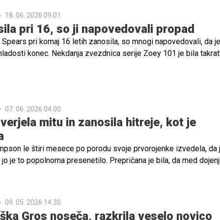
18. 06. 2026 09.01
ila pri 16, so ji napovedovali propad
 Spears pri komaj 16 letih zanosila, so mnogi napovedovali, da j
mladosti konec. Nekdanja zvezdnica serije Zoey 101 je bila takra
osti, nosečnost pa je sprožila val kritik in obsojanja. Skoraj dve
je pa ima odgovor za vse dvomljivce. Njena hči Maddie je odrasla
nsko, ki odhaja na univerzo.
07. 06. 2026 04.00
erjela mitu in zanosila hitreje, kot je
a
mpson le štiri mesece po porodu svoje prvorojenke izvedela, da 
jo je to popolnoma presenetilo. Prepričana je bila, da med dojen
.
09. 05. 2026 14.30
rška Gros noseča, razkrila veselo novico