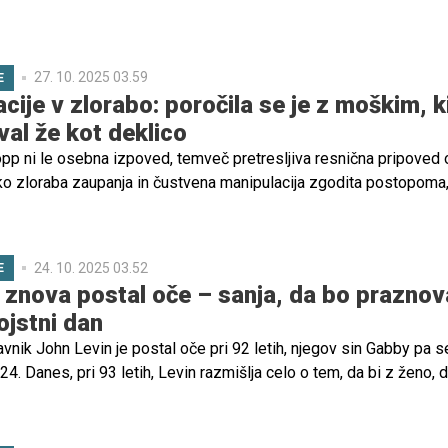
enetljivo odkrito spregovorila o svojih občutkih, ko je leta 2022 
ovano zanosila s tretjim otrokom. Namesto radosti, ki bi jo
e najprej preplavila mešanica šoka, strahu – in celo sramu.
27. 10. 2025 03.59
E
cije v zlorabo: poročila se je z moškim, ki
val že kot deklico
p ni le osebna izpoved, temveč pretresljiva resnična pripoved 
ko zloraba zaupanja in čustvena manipulacija zgodita postopoma
notraj šolskega okolja in doma. S svojim primerom želi pokazati, k
ominga, da ni edina in da je iz zlorabe mogoče iziti, čeprav je po
24. 10. 2025 03.52
E
ih znova postal oče – sanja, da bo praznov
ojstni dan
nik John Levin je postal oče pri 92 letih, njegov sin Gabby pa se
24. Danes, pri 93 letih, Levin razmišlja celo o tem, da bi z ženo, d
imel še enega otroka.