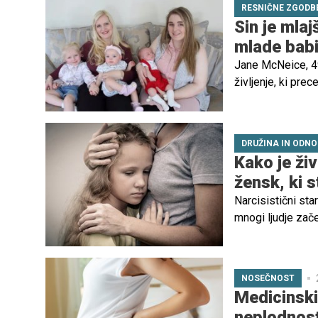
RESNIČNE ZGODB
Sin je mla
mlade bab
Jane McNeice, 49-
življenje, ki prec
od svojega lastn
kompleksne, a hkr
DRUŽINA IN ODNO
Kako je živ
žensk, ki s
Narcisistični sta
mnogi ljudje zače
zahtevna je izkuš
pretirano osredot
NOSEČNOST
Medicinski 
neplodnost