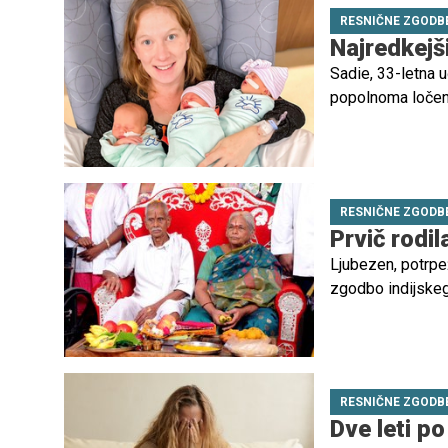
RESNIČNE ZGODB
Najredkejši
Sadie, 33-letna u
popolnoma ločeni
in ko je zanosila,
RESNIČNE ZGODB
Prvič rodila
Ljubezen, potrpež
zgodbo indijske
več kot petih des
spoštljivih letih
RESNIČNE ZGODB
Dve leti po