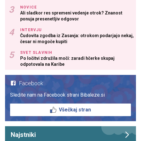
NOVICE
Ali sladkor res spremeni vedenje otrok? Znanost
ponuja presenetljiv odgovor
INTERVJU
Čudovita zgodba iz Zasavja: otrokom podarjajo nekaj,
česar ni mogoče kupiti
SVET SLAVNIH
Po ločitvi združila moči: zaradi hčerke skupaj
odpotovala na Karibe
Facebook
Sledite nam na Facebook strani Bibaleze.si
Všečkaj stran
Najstniki