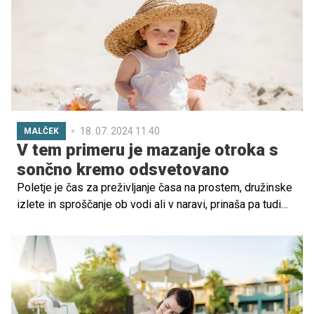
18. 07. 2024 11.40
MALČEK
V tem primeru je mazanje otroka s
sončno kremo odsvetovano
Poletje je čas za preživljanje časa na prostem, družinske
izlete in sproščanje ob vodi ali v naravi, prinaša pa tudi
kopico nevarnosti in tveganj. V največji meri so jim
izpostavljeni najmlajši, pa ne samo zaradi večje
verjetnosti padcev in nesreč. Še veliko večjo nevarnost
predstavljajo situacije, v katerih se bodo zagotovo znašli,
a ne bodo niti vedeli, da lahko predstavljajo izjemno
veliko tveganje. Za katere situacije gre?