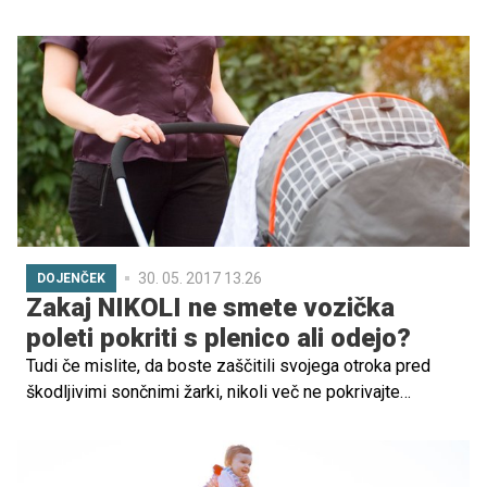
počitnice. Da boste na plaži uživali, da vas ne bo nenehno
skrbelo, da se boste prav vsi družinski člani zabavali,
smo zbrali nekaj koristnih nasvetov.
30. 05. 2017 13.26
DOJENČEK
Zakaj NIKOLI ne smete vozička
poleti pokriti s plenico ali odejo?
Tudi če mislite, da boste zaščitili svojega otroka pred
škodljivimi sončnimi žarki, nikoli več ne pokrivajte
otroškega vozička z bombažno plenico ali tanko odejo.
To pa zato, ker še tanek pokrov, kot je tkanina, lahko
povzroči dramatičen dvig temperature, kot tudi poveča