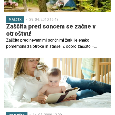
29. 04. 2010 16.48
MALČEK
Zaščita pred soncem se začne v
otroštvu!
Zaščita pred nevarnimi sončnimi žarki je enako
pomembna za otroke in starše. Z dobro zaščito –
primerno kremo in oblačili – boste s svojimi otroki na
prostem uživali dalj časa.
14. 04. 2009 13.39