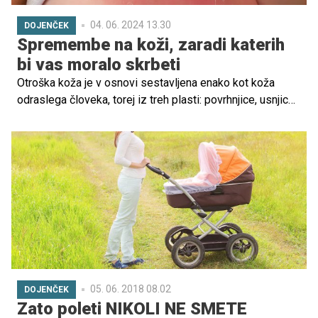
04. 06. 2024 13.30
DOJENČEK
Spremembe na koži, zaradi katerih
bi vas moralo skrbeti
Otroška koža je v osnovi sestavljena enako kot koža
odraslega človeka, torej iz treh plasti: povrhnjice, usnjice
in podkožja. Toda pomembno je poudariti, da je ob rojstvu
za okoli 50 % tanjša in manj poraščena, obsega manjšo
površino, povrhnjica in usnjica sta slabše povezani, manj
so aktivne žleze znojnice in lojnice ter melanociti. Ta
odstopanja se uskladijo nekje do sredine pubertete, v
vmesnem času, še posebej v prvem letu življenja, pa se
lahko na dojenčkovi koži pojavijo spremembe, ki jih je
dobro poznati, da boste znali pravilno postopati, če se
pojavijo.
05. 06. 2018 08.02
DOJENČEK
Zato poleti NIKOLI NE SMETE