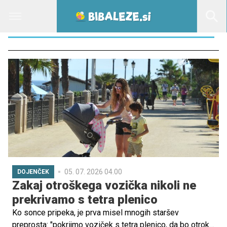
ZAŠČITA DOJENČKA PRED SONCEM
05. 07. 2026 04.00
DOJENČEK
Zakaj otroškega vozička nikoli ne
prekrivamo s tetra plenico
Ko sonce pripeka, je prva misel mnogih staršev
preprosta: "pokrijmo voziček s tetra plenico, da bo otrok