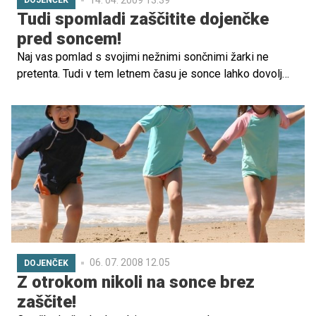
DOJENČEK
Tudi spomladi zaščitite dojenčke
pred soncem!
Naj vas pomlad s svojimi nežnimi sončnimi žarki ne
pretenta. Tudi v tem letnem času je sonce lahko dovolj
močno in vroče, da prizadene nežno in občutljivo kožo
vašega dojenčka. Zato poskrbite za zaščito!
06. 07. 2008 12.05
DOJENČEK
Z otrokom nikoli na sonce brez
zaščite!