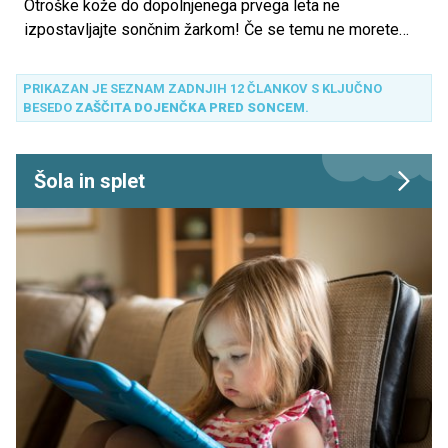
Otroške kože do dopolnjenega prvega leta ne
izpostavljajte sončnim žarkom! Če se temu ne morete
izogniti, pa otroka obvezno zaščitite s primernim
sredstvom!
PRIKAZAN JE SEZNAM ZADNJIH 12 ČLANKOV S KLJUČNO
BESEDO
ZAŠČITA DOJENČKA PRED SONCEM
.
Šola in splet