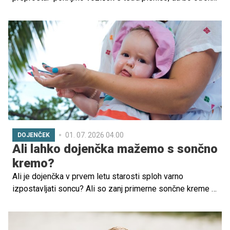
v senci."Na videz logična rešitev, v praksi pa ena
najpogostejših napak, ki lahko poveča tveganje za
pregrevanje otroka.
01. 07. 2026 04.00
DOJENČEK
Ali lahko dojenčka mažemo s sončno
kremo?
Ali je dojenčka v prvem letu starosti sploh varno
izpostavljati soncu? Ali so zanj primerne sončne kreme in
kako ga v poletnih mesecih zaščititi pred posledicami
prekomerne izpostavljenosti sončnim žarkom? Odgovarja
pediatrinja Suzana Škorjanc Antolič.