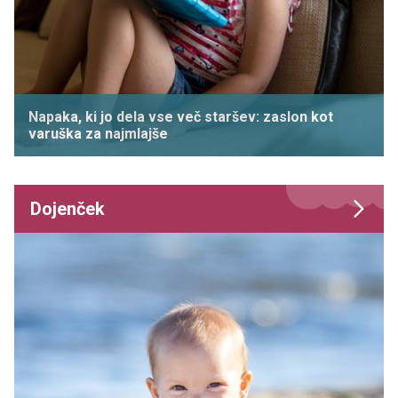
Napaka, ki jo dela vse več staršev: zaslon kot
varuška za najmlajše
Dojenček