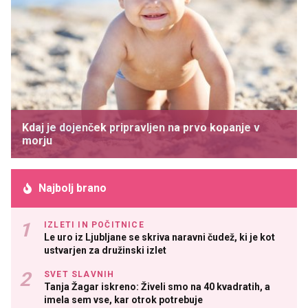
Kdaj je dojenček pripravljen na prvo kopanje v
morju
Najbolj brano
IZLETI IN POČITNICE
Le uro iz Ljubljane se skriva naravni čudež, ki je kot
ustvarjen za družinski izlet
SVET SLAVNIH
Tanja Žagar iskreno: Živeli smo na 40 kvadratih, a
imela sem vse, kar otrok potrebuje