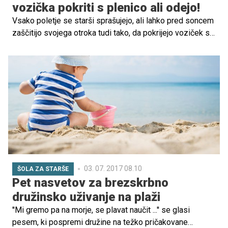
vozička pokriti s plenico ali odejo!
Vsako poletje se starši sprašujejo, ali lahko pred soncem
zaščitijo svojega otroka tudi tako, da pokrijejo voziček s
pleničko. Naredili so preizkus. Poglejte, kako visoko
naraste temperatura v pokritem vozičku!
03. 07. 2017 08.10
ŠOLA ZA STARŠE
Pet nasvetov za brezskrbno
družinsko uživanje na plaži
''Mi gremo pa na morje, se plavat naučit ...'' se glasi
pesem, ki pospremi družine na težko pričakovane