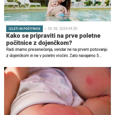
06. 06. 2024 04.30
IZLETI IN POČITNICE
Kako se pripraviti na prve poletne
počitnice z dojenčkom?
Radi imamo presenečenja, vendar ne na prvem potovanju
z dojenčkom in ne v poletni vročini. Zato navajamo 5
zlatih pravil, ki bodo 'rešila' vaše prvo poletje z
dojenčkom. Preverite, kaj vse morate kot novopečeni
starši vedeti.