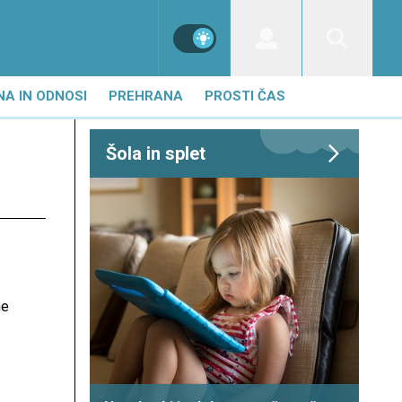
NA IN ODNOSI
PREHRANA
PROSTI ČAS
Šola in splet
ne