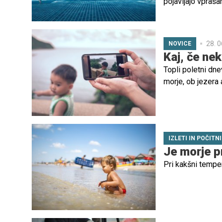
pojavljajo vpraša
V nadaljevanju gi
bazenu ter na kaj
28. 0
NOVICE
Kaj, če ne
Topli poletni dne
morje, ob jezera 
nepogrešljiv del 
sproščeni, odras
IZLETI IN POČITN
Je morje p
Pri kakšni temper