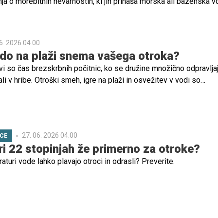
nja o morebitnih nevarnostih, ki jih prinaša morska ali bazenska v
nekologinja pojasnjuje, ali se nosečnice lahko kopajo v morju in
 morajo biti pozorne.
6. 2026 04.00
kdo na plaži snema vašega otroka?
vi so čas brezskrbnih počitnic, ko se družine množično odpravlja
ali v hribe. Otroški smeh, igre na plaži in osvežitev v vodi so
poletnega vzdušja. Vendar pa prav v teh trenutkih, ko bi morali bit
li ne smemo pozabiti na najpomembnejše – varnost otrok.
27. 06. 2026 04.00
ICE
ri 22 stopinjah že primerno za otroke?
aturi vode lahko plavajo otroci in odrasli? Preverite.