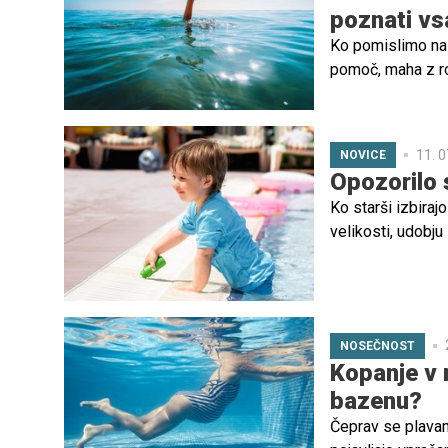
poznati vs
Ko pomislimo na u
pomoč, maha z ro
drugačna.
11. 0
NOVICE
Opozorilo 
Ko starši izbiraj
velikosti, udobju
opozarjajo, da je
odloča o dragoc
NOSEČNOST
Kopanje v n
bazenu?
Čeprav se plavan