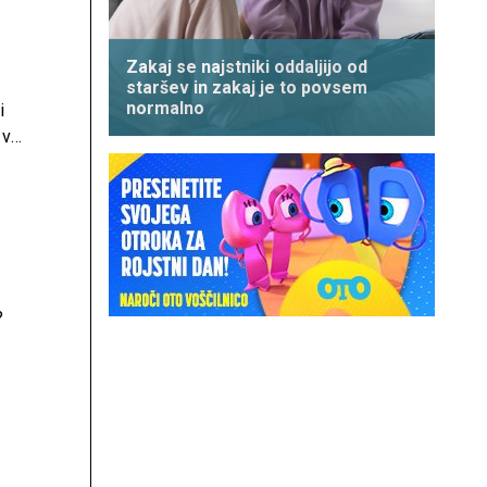
Zakaj se najstniki oddaljijo od
staršev in zakaj je to povsem
normalno
i
 v
i
?