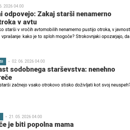
6. 2026 04.00
 odpovejo: Zakaj starši nenamerno
troka v avtu
 ko starši v vročih avtomobilih nenamerno pustijo otroka, v javnost
 vprašanje: kako je to sploh mogoče? Strokovnjaki opozarjajo, da
raviloma ne gre za zanemarjanje, temveč za kompleksen kognitivn
sindrom pozabljenega otroka".
02. 06. 2026 04.00
SI
ast sodobnega starševstva: nenehno
reče
starši začnejo vsako otrokovo stisko doživljati kot svoj neuspeh
21. 05. 2026 04.00
C
če je biti popolna mama