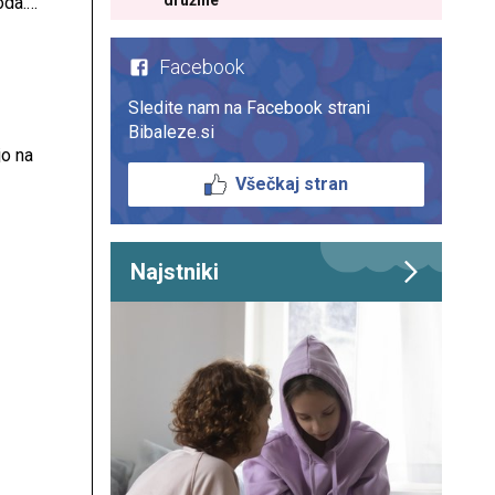
družine
oda.
Facebook
Sledite nam na Facebook strani
Bibaleze.si
jo na
Všečkaj stran
i
Najstniki