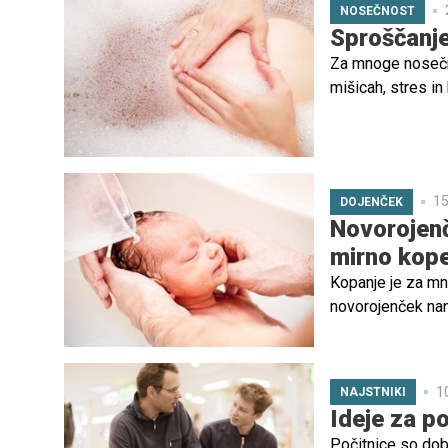
NOSEČNOST
Sproščanje 
Za mnoge nosečnic
mišicah, stres in
kopel pomaga izb
ključno upošteva
za mater kot za o
15
DOJENČEK
Novorojenč
mirno kope
Kopanje je za mn
novorojenček nan
da starši delajo 
novica pa je, da 
prijetnejšo izkušn
1
NAJSTNIKI
Ideje za po
Počitnice so dobr