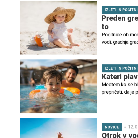
IZLETI IN POČITN
Preden gre
to
Počitnice ob morj
vodi, gradnja gra
lahko prav sproš
IZLETI IN POČITN
Kateri plav
Medtem ko se bli
prepričati, da je
poskrbeti tudi z
otroke najboljši?
12. 0
NOVICE
Otrok v vod