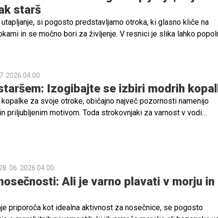
ak starš
tapljanje, si pogosto predstavljamo otroka, ki glasno kliče na
kami in se močno bori za življenje. V resnici je slika lahko popo
7. 2026 04.00
staršem: Izogibajte se izbiri modrih kopal
o kopalke za svoje otroke, običajno največ pozornosti namenijo
 in priljubljenim motivom. Toda strokovnjaki za varnost v vodi
 lahko prav barva kopalk eden od dejavnikov, ki v nujnih primerih
enih sekundah.
28. 06. 2026 04.00
osečnosti: Ali je varno plavati v morju in
je priporoča kot idealna aktivnost za nosečnice, se pogosto