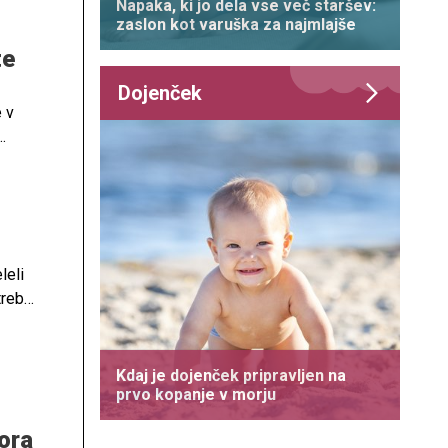
Napaka, ki jo dela vse več staršev:
zaslon kot varuška za najmlajše
te
Dojenček
 v
i.
leli
treba
Kdaj je dojenček pripravljen na
prvo kopanje v morju
mora