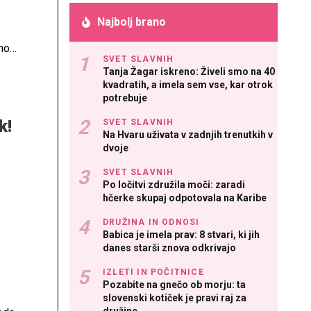
Najbolj brano
lnoma
SVET SLAVNIH
Tanja Žagar iskreno: Živeli smo na 40
kvadratih, a imela sem vse, kar otrok
potrebuje
k!
SVET SLAVNIH
Na Hvaru uživata v zadnjih trenutkih v
dvoje
SVET SLAVNIH
Po ločitvi združila moči: zaradi
hčerke skupaj odpotovala na Karibe
DRUŽINA IN ODNOSI
Babica je imela prav: 8 stvari, ki jih
danes starši znova odkrivajo
IZLETI IN POČITNICE
Pozabite na gnečo ob morju: ta
slovenski kotiček je pravi raj za