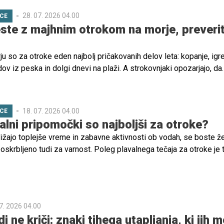
28. 07. 2026 04.00
ICE
ste z majhnim otrokom na morje, preveri
u so za otroke eden najbolj pričakovanih delov leta: kopanje, igre
dov iz peska in dolgi dnevi na plaži. A strokovnjaki opozarjajo, da
čeno poletno vzdušje starše hitro zavede v lažen občutek varnost
18. 07. 2026 04.00
ICE
alni pripomočki so najboljši za otroke?
žajo toplejše vreme in zabavne aktivnosti ob vodah, se boste že
 poskrbljeno tudi za varnost. Poleg plavalnega tečaja za otroke je 
a ustrezno, varnostno opremo. A kateri plavalni pripomočki so za
7. 2026 04.00
i ne kriči: znaki tihega utapljanja, ki jih 