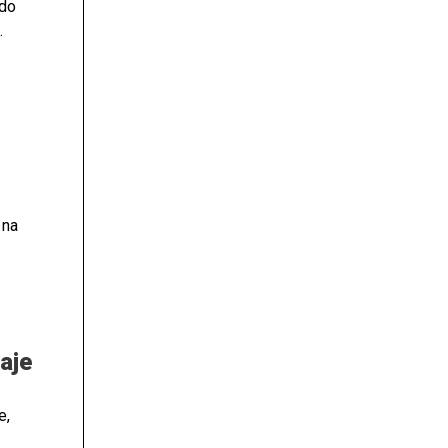
 do
j, ne
 na
i
o
aje
e,