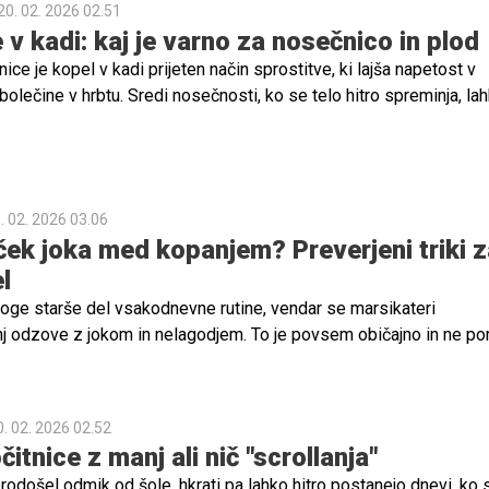
20. 02. 2026 02.51
v kadi: kaj je varno za nosečnico in plod
e je kopel v kadi prijeten način sprostitve, ki lajša napetost v
 bolečine v hrbtu. Sredi nosečnosti, ko se telo hitro spreminja, la
oljšati počutje in kakovost spanja. Po pisanju strokovnjakov pa j
ti varnostne smernice, da ostane kopanje sproščujoče in varno t
troka.
. 02. 2026 03.06
ek joka med kopanjem? Preverjeni triki z
l
oge starše del vsakodnevne rutine, vendar se marsikateri
j odzove z jokom in nelagodjem. To je povsem običajno in ne po
kaj narobe. Razlogi za odpor do kopanja so pri dojenčkih različni,
obstajajo preprosti, preverjeni načini, kako kopanje spremeniti v
jo.
0. 02. 2026 02.52
čitnice z manj ali nič "scrollanja"
odošel odmik od šole, hkrati pa lahko hitro postanejo dnevi, ko 