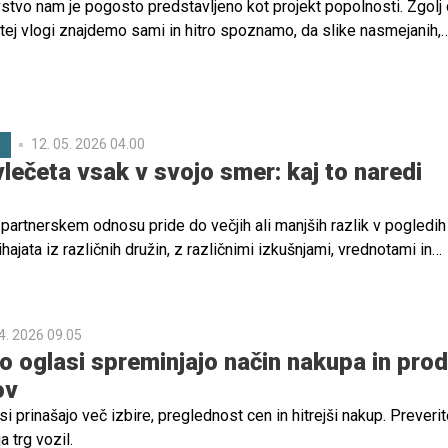
stvo nam je pogosto predstavljeno kot projekt popolnosti. Zgolj
 tej vlogi znajdemo sami in hitro spoznamo, da slike nasmejanih,
užin, ki jih lahko spremljamo preko različnih zaslonskih tehnologi
lnosti družinske dinamike.
12. 05. 2026 04.00
C
vlečeta vsak v svojo smer: kaj to naredi
partnerskem odnosu pride do večjih ali manjših razlik v pogledih
hajata iz različnih družin, z različnimi izkušnjami, vrednotami in
oglasja so zato naravna in neizogibna, a težava ne nastane zarad
več takrat, ko razlike postanejo stalne, nepredelane in se odvijaj
z skupnega cilja.
4. 2026 09.05
to oglasi spreminjajo način nakupa in prod
ov
si prinašajo več izbire, preglednost cen in hitrejši nakup. Preverit
 trg vozil.