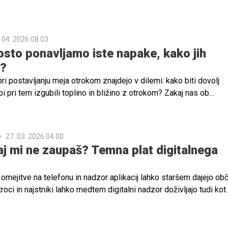
 04. 2026 08.03
osto ponavljamo iste napake, kako jih
i?
ri postavljanju meja otrokom znajdejo v dilemi: kako biti dovolj
i pri tem izgubili toplino in bližino z otrokom? Zakaj nas ob
a pogosto spremlja slaba vest in občutek, da morda delamo neka
sem, kakšne posledice ima (ne)postavljanje meja za otrokovo
se in delovanje v odraslosti? O teh vprašanjih smo se pogovarja
27. 03. 2026 04.00
šperin, coachinjo zavestnega starševstva, ki skozi svoje delo st
j mi ne zaupaš? Temna plat digitalnega
loblji pomen meja ter jih opolnomočiti za bolj mirno, jasno in
.
, omejitve na telefonu in nadzor aplikacij lahko staršem dajejo ob
troci in najstniki lahko medtem digitalni nadzor doživljajo tudi kot
sk ali poseg v zasebnost. Strokovnjaki pa opozarjajo, da lahko p
upanje, dolgoročno škodi ter oslabi odnos med starši in otrokom