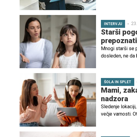
23.
INTERVJU
Starši pog
prepoznat
Mnogi starši se p
dosleden, ne da b
postavljanju mej
narobe? In predv
samozavest, odno
ŠOLA IN SPLET
dr. med. Tino Ga
Mami, zaka
pomaga razumeti g
nadzora
povezano vzgojo
Sledenje lokaciji
večje varnosti. O
nezaupanje, priti
nadzora načne za