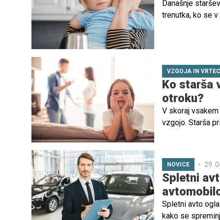
Današnje staršev
trenutka, ko se v
vedno urejenih dr
predstavljajo rea
VZGOJA IN VRTE
Ko starša 
otroku?
V skoraj vsakem 
vzgojo. Starša pri
pričakovanji. Nes
razlik samih, tem
pred otrokom bre
29. 0
NOVICE
Spletni av
avtomobil
Spletni avto ogla
kako se spreminja