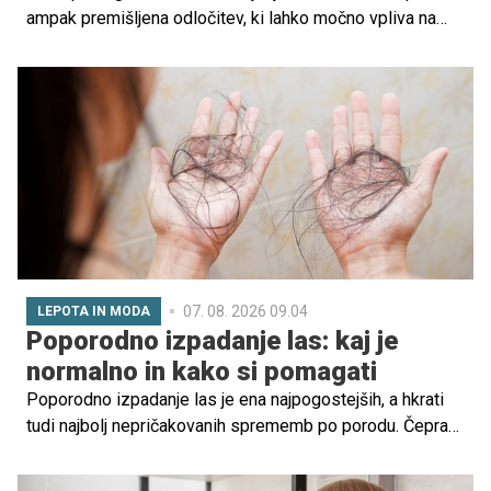
ampak premišljena odločitev, ki lahko močno vpliva na
vaše doživljanje dojenja in uspeh pri hranjenju otroka. V
nadaljevanju vam bomo s pomočjo svetovalke za dojenje
razložili, kaj so ti nastavki, kdaj jih je smiselno uporabiti in
kako izbrati pravega.
07. 08. 2026 09.04
LEPOTA IN MODA
Poporodno izpadanje las: kaj je
normalno in kako si pomagati
Poporodno izpadanje las je ena najpogostejših, a hkrati
tudi najbolj nepričakovanih sprememb po porodu. Čeprav
je lahko videti dramatično, gre v večini primerov za
povsem normalen in začasen pojav, ki ga povzročijo