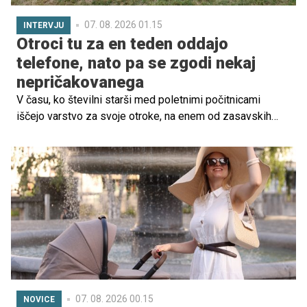
07. 08. 2026 01.15
INTERVJU
Otroci tu za en teden oddajo
telefone, nato pa se zgodi nekaj
nepričakovanega
V času, ko številni starši med poletnimi počitnicami
iščejo varstvo za svoje otroke, na enem od zasavskih
hribov že vrsto let nastaja zgodba, ki dokazuje, da je
mogoče ustvariti nekaj izjemnega tudi brez velikih
proračunov. V Podkumu pri Zagorju ob Savi vsako poletje
zaživi Urlaub na vasi, brezplačen počitniški program, ki ga
z ogromno predanosti pripravlja ekipa prostovoljcev
Kulturnega društva Podkum.
07. 08. 2026 00.15
NOVICE