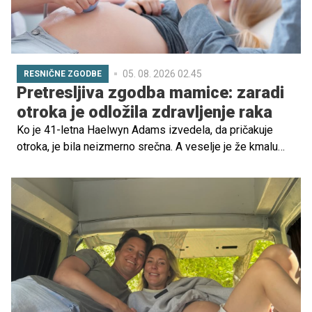
05. 08. 2026 02.45
RESNIČNE ZGODBE
Pretresljiva zgodba mamice: zaradi
otroka je odložila zdravljenje raka
Ko je 41-letna Haelwyn Adams izvedela, da pričakuje
otroka, je bila neizmerno srečna. A veselje je že kmalu
zasenčila bolečina, ki jo je spremljala več let.