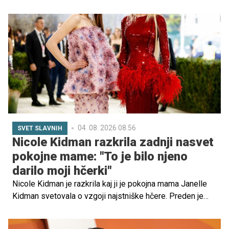
takšnih, nad katerimi bodo navdušeni tudi najmlajši. Če
imate radi neokrnjeno naravo, potem je Posočje zagotovo
regija, ki jo morate obiskati. Zelena narava, svež zrak in
smaragdne reke ... To je le nekaj razlogov, zakaj Posočje
v toplejših mesecih privabi toliko obiskovalcev.
04. 08. 2026 08.56
SVET SLAVNIH
Nicole Kidman razkrila zadnji nasvet
pokojne mame: "To je bilo njeno
darilo moji hčerki"
Nicole Kidman je razkrila kaj ji je pokojna mama Janelle
Kidman svetovala o vzgoji najstniške hčere. Preden je
mati leta 2024 umrla pri 84 letih, jo je igralka vprašala za
nasvet glede svoje hčerke Sunday Rose, ki si je želela