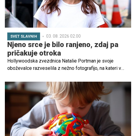
03. 08. 2026 02.00
SVET SLAVNIH
Njeno srce je bilo ranjeno, zdaj pa
pričakuje otroka
Hollywoodska zvezdnica Natalie Portman je svoje
oboževalce razveselila z nežno fotografijo, na kateri v
visoki nosečnosti ponosno razkazuje nosečniški
trebušček in ga nežno objema. Ob fotografiji je zapisala,
da odšteva dneve do prihoda svojega otroka