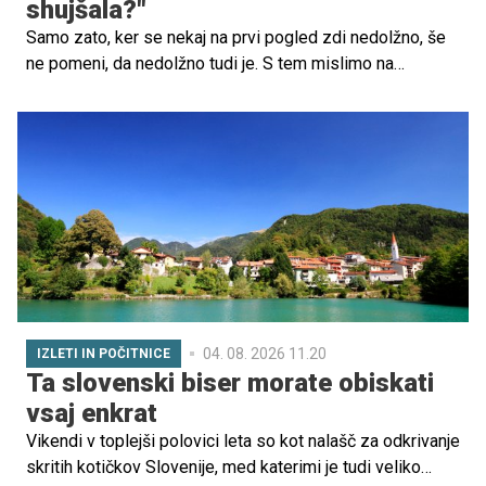
shujšala?"
Samo zato, ker se nekaj na prvi pogled zdi nedolžno, še
ne pomeni, da nedolžno tudi je. S tem mislimo na
psihično nasilje, ki je v medosebnih odnosih žal pogosto
spregledano. Čustvene zlorabe se namreč začenjajo
povsem subtilno in žrtev običajno sploh ne ve, da je
nadzorovana, poniževana, zasmehovana ... Skozi čas
postaja tovrstno nasilje vse jasnejše in bolj intenzivno,
žrtev pa velikokrat pristane na robu obupa in brez
občutka lastne vrednosti.
04. 08. 2026 11.20
IZLETI IN POČITNICE
Ta slovenski biser morate obiskati
vsaj enkrat
Vikendi v toplejši polovici leta so kot nalašč za odkrivanje
skritih kotičkov Slovenije, med katerimi je tudi veliko