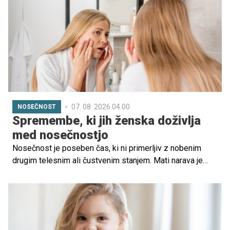
hormonske spremembe po nosečnosti.
07. 08. 2026 04.00
NOSEČNOST
Spremembe, ki jih ženska doživlja
med nosečnostjo
Nosečnost je poseben čas, ki ni primerljiv z nobenim
drugim telesnim ali čustvenim stanjem. Mati narava je
namreč poskrbela, da preide ženska v obdobje, ko se v
njej zvrstijo zares neverjetne spremembe, ki vključujejo
prilagoditev in pripravo telesa na porod. Prilagoditve pa
ne vključujejo samo telesa, pač pa se v nosečnici zgodi
pravi vrtiljak čustev, ki je včasih popolnoma neobvladljiv.