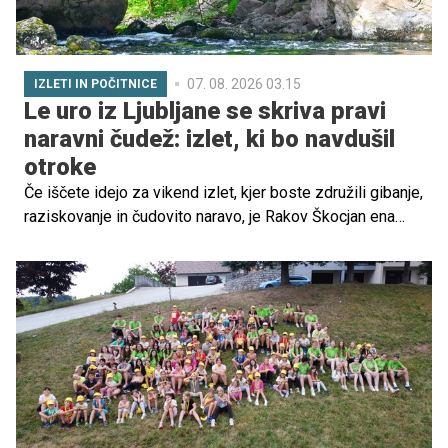
07. 08. 2026 03.15
IZLETI IN POČITNICE
Le uro iz Ljubljane se skriva pravi
naravni čudež: izlet, ki bo navdušil
otroke
Če iščete idejo za vikend izlet, kjer boste združili gibanje,
raziskovanje in čudovito naravo, je Rakov Škocjan ena
tistih destinacij, ki preseneti tudi tiste, ki mislijo, da
poznajo vse najlepše kotičke Slovenije. Le približno uro
vožnje iz Ljubljane se skriva kraška dolina, kjer otroke
čakajo skrivnostni gozdovi, naravni mostovi, šumeča
voda in občutek, kot da so stopili v prizor iz pravljice.