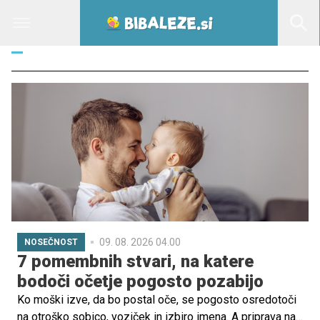
V
09. 08. 2026 04.00
NOSEČNOST
7 pomembnih stvari, na katere
bodoči očetje pogosto pozabijo
Ko moški izve, da bo postal oče, se pogosto osredotoči
na otroško sobico, voziček in izbiro imena. A priprava na