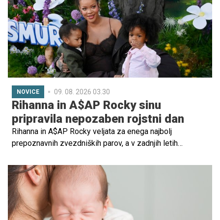
otroštvo, polno bolečine, negotovosti in bojev za
preživetje.
09. 08. 2026 03.30
NOVICE
Rihanna in A$AP Rocky sinu
pripravila nepozaben rojstni dan
Rihanna in A$AP Rocky veljata za enega najbolj
prepoznavnih zvezdniških parov, a v zadnjih letih
pogosto poudarjata, da jima največ pomeni družinsko
življenje. To sta dokazala tudi ob tretjem rojstnem dnevu
sina Riota, za katerega sta pripravila rojstnodnevno
praznovanje na temo priljubljenega superjunaka Spider-
Mana.