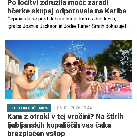
Po ločitvi združila moči: zaradi
hčerke skupaj odpotovala na Karibe
Čeprav sta se pred dobrim letom tudi uradno ločila,
igralca Joshua Jackson in Jodie Turner-Smith dokazujeta,
da je mogoče razhod postaviti na stran, ko gre za
dobrobit otroka.
05. 08. 2026 09.44
IZLETI IN POČITNICE
Kam z otroki v tej vročini? Na štirih
ljubljanskih kopališčih vas čaka
brezplačen vstop