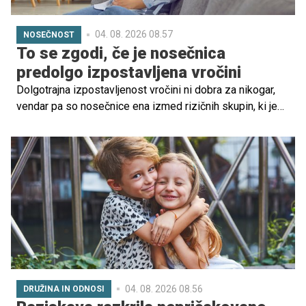
04. 08. 2026 08.57
NOSEČNOST
To se zgodi, če je nosečnica
predolgo izpostavljena vročini
Dolgotrajna izpostavljenost vročini ni dobra za nikogar,
vendar pa so nosečnice ena izmed rizičnih skupin, ki je
na to še posebej občutljiva. Raziskave kažejo, da
izpostavljenost ekstremnim vročinskim valovom v
zadnjem tromesečju nosečnosti lahko povzroči
prezgodnji porod.
04. 08. 2026 08.56
DRUŽINA IN ODNOSI