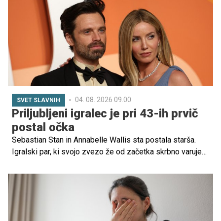
vstopiti v svet mode.
04. 08. 2026 09.00
SVET SLAVNIH
Priljubljeni igralec je pri 43-ih prvič
postal očka
Sebastian Stan in Annabelle Wallis sta postala starša.
Igralski par, ki svojo zvezo že od začetka skrbno varuje
pred očmi javnosti, je po poročanju revije People
pozdravil rojstvo prvega skupnega otroka. Novopečena
starša za zdaj nista razkrila spola, imena ali datuma
rojstva otroka, zato podrobnosti ostajajo zasebne.