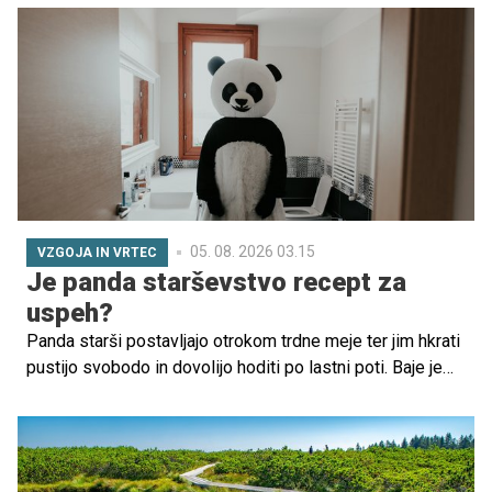
naravnost fantastično. Oglejte si nekaj idej za poletne
nosečniške stajlinge, ki vas bodo prav gotovo navdušili.
05. 08. 2026 03.15
VZGOJA IN VRTEC
Je panda starševstvo recept za
uspeh?
Panda starši postavljajo otrokom trdne meje ter jim hkrati
pustijo svobodo in dovolijo hoditi po lastni poti. Baje je
opisano recept, kako vzgojiti uspešne posameznike.