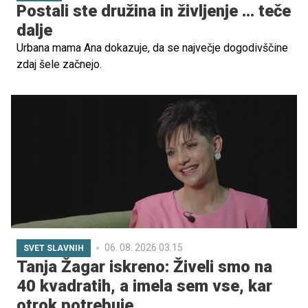
Postali ste družina in življenje ... teče
dalje
Urbana mama Ana dokazuje, da se največje dogodivščine
zdaj šele začnejo.
06. 08. 2026 03.15
SVET SLAVNIH
Tanja Žagar iskreno: Živeli smo na
40 kvadratih, a imela sem vse, kar
otrok potrebuje