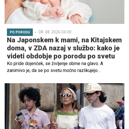
08. 08. 2026 04.00
PO PORODU
Na Japonskem k mami, na Kitajskem
doma, v ZDA nazaj v službo: kako je
videti obdobje po porodu po svetu
Ko pride dojenček, se življenje obrne na glavo. A
zanimivo je, da se po svetu močno razlikujejo
pričakovanja, kaj naj bi mamica počela v prvih tednih po
porodu.