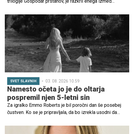
trilogije Gospodar prstanov, je razkril enega izmed
spominov na svojo pokojno mamo, oskarjevko Patty
Duke. Povedal je, kako je nekoč na snemanju ostro
stopila v njegovo obrambo, ko je bil še najstnik.
03. 08. 2026 10.59
SVET SLAVNIH
Namesto očeta jo je do oltarja
pospremil njen 5-letni sin
Za igralko Emmo Roberts je bil poročni dan še posebej
čustven. Ko se je pripravljala, da bo izrekla usodni da
igralcu Codyju Johnu, je ob njej stal najpomembnejši
moški v njenem življenju, njen petletni sin Rhodes, ki jo je
pospremil do oltarja.