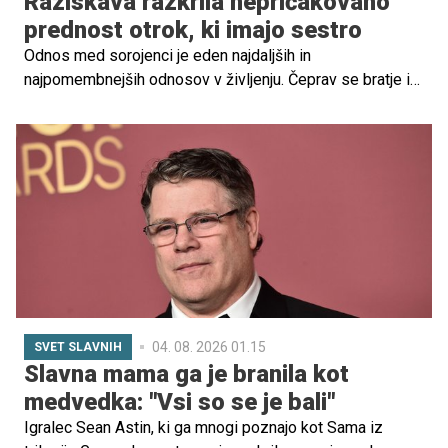
Raziskava razkrila nepričakovano
prednost otrok, ki imajo sestro
Odnos med sorojenci je eden najdaljših in
najpomembnejših odnosov v življenju. Čeprav se bratje in
sestre pogosto prepirajo, se dražijo in tekmujejo za
pozornost staršev, raziskave kažejo, da lahko prav
odraščanje s sestro prinese pomembne koristi za
čustveni razvoj.
04. 08. 2026 01.15
SVET SLAVNIH
Slavna mama ga je branila kot
medvedka: "Vsi so se je bali"
Igralec Sean Astin, ki ga mnogi poznajo kot Sama iz