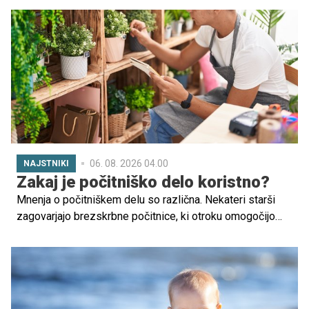
06. 08. 2026 04.00
NAJSTNIKI
Zakaj je počitniško delo koristno?
Mnenja o počitniškem delu so različna. Nekateri starši
zagovarjajo brezskrbne počitnice, ki otroku omogočijo
počitek in prostočasne aktivnosti, drugi pa so privrženci
privzgajanja delovnih navad. V tem primeru je odlična
izbira počitniško delo.