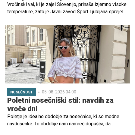
Vročinski val, ki je zajel Slovenijo, prinaša izjemno visoke
temperature, zato je Javni zavod Šport Ljubljana sprejel
odločitev, ki bo razveselila številne družine. Od danes pa
do preklica je vstop na štiri ljubljanska kopališča
brezplačen za vse obiskovalce.
05. 08. 2026 04.00
NOSEČNOST
Poletni nosečniški stil: navdih za
vroče dni
Poletje je idealno obdobje za nosečnice, ki so modne
navdušenke. To obdobje nam namreč dopušča, da
oblečemo le eno oblačilo, pa smo vseeno videti