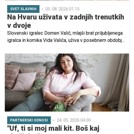
05. 08. 2026 01.15
SVET SLAVNIH
Na Hvaru uživata v zadnjih trenutkih
v dvoje
Slovenski igralec Domen Valič, mlajši brat priljubljenega
igralca in komika Vida Valiča, uživa v posebnem obdobju
svojega življenja. S svojo izbranko, ki je noseča, si je
privoščil oddih na Hvaru, kjer sta ujela nekaj čudovitih
poletnih trenutkov.
24. 05. 2026 04.00
PARTNERSKI ODNOSI
"Uf, ti si moj mali kit. Boš kaj