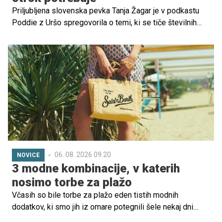
Priljubljena slovenska pevka Tanja Žagar je v podkastu
Poddie z Uršo spregovorila o temi, ki se tiče številnih
mladih družin. O pričakovanjih, materialnih dobrinah in
tem, kaj v resnici otroci najbolj potrebujejo za srečno
otroštvo. Ob tem se je spomnila svojega odraščanja in
poudarila, da za ljubeč dom niso najpomembnejši veliki
prostori in popolni pogoji, ampak odnosi, bližina in
občutek varnosti.
06. 08. 2026 09.20
NOVICE
3 modne kombinacije, v katerih
nosimo torbe za plažo
Včasih so bile torbe za plažo eden tistih modnih
dodatkov, ki smo jih iz omare potegnili šele nekaj dni
pred odhodom na morje.