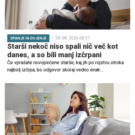
04. 08. 2026 08.57
SPANJE IN DOJENJE
Starši nekoč niso spali nič več kot
danes, a so bili manj izčrpani
Če vprašate novopečene starše, kaj jih po rojstvu otroka
najbolj izčrpa, bo odgovor skoraj vedno enak:
pomanjkanje spanca. A zanimivo je, da po ugotovitvah
antropologov in raziskovalcev spanja naši predniki
starševstva verjetno niso doživljali kot tako izrazito
neprespanega in izčrpavajočega, kot ga pogosto
doživljamo danes. Zakaj?