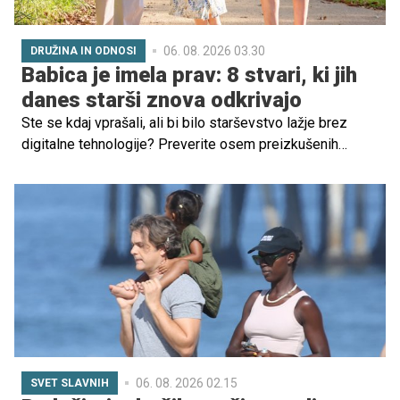
06. 08. 2026 03.30
DRUŽINA IN ODNOSI
Babica je imela prav: 8 stvari, ki jih
danes starši znova odkrivajo
Ste se kdaj vprašali, ali bi bilo starševstvo lažje brez
digitalne tehnologije? Preverite osem preizkušenih
vzgojnih praks iz časa naših babic, ki danes znova
pridobivajo na veljavi in pomagajo otrokom pri grajenju
samostojnosti ter samozavesti.
06. 08. 2026 02.15
SVET SLAVNIH