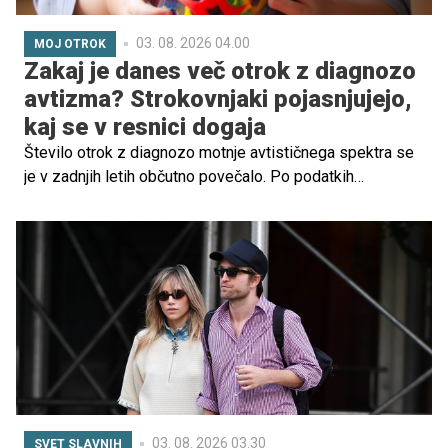
03. 08. 2026 04.00
MOJ OTROK
Zakaj je danes več otrok z diagnozo
avtizma? Strokovnjaki pojasnjujejo,
kaj se v resnici dogaja
Število otrok z diagnozo motnje avtističnega spektra se
je v zadnjih letih občutno povečalo. Po podatkih
ameriškega Centra za nadzor in preprečevanje bolezni
(CDC) ima danes avtizem približno vsak 31. otrok. Ta
podatek pri številnih starših vzbuja skrb in odpira
vprašanja, ali avtizem postaja vse pogostejši ali pa ga
danes le bolje prepoznamo.
03. 08. 2026 03.30
SVET SLAVNIH