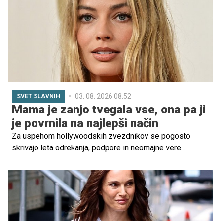
03. 08. 2026 08.52
SVET SLAVNIH
Mama je zanjo tvegala vse, ona pa ji
je povrnila na najlepši način
Za uspehom hollywoodskih zvezdnikov se pogosto
skrivajo leta odrekanja, podpore in neomajne vere
najbližjih. Ena takšnih zgodb je tudi zgodba avstralske
igralke Margot Robbie, ki je večkrat javno spregovorila o
tem, kako je njena mama Sarie Kessler naredila vse, da bi
ji pomagala uresničiti sanje o igralski karieri.