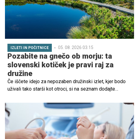
05. 08. 2026 03.15
IZLETI IN POČITNICE
Pozabite na gnečo ob morju: ta
slovenski kotiček je pravi raj za
družine
Če iščete idejo za nepozaben družinski izlet, kjer bodo
uživali tako starši kot otroci, si na seznam dodajte
Lovrenška jezera na Pohorju.