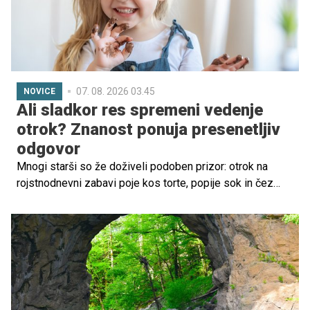
Nekatere bi objele svet od veselja, druge besnijo za
prazen nič, tretje ne občutijo ničesar drastičnega. A devet
mesecev ni tako kratko obdobje, zato mora biti ženska
pripravljena na številne čustvene spremembe.
07. 08. 2026 03.45
NOVICE
Ali sladkor res spremeni vedenje
otrok? Znanost ponuja presenetljiv
odgovor
Mnogi starši so že doživeli podoben prizor: otrok na
rojstnodnevni zabavi poje kos torte, popije sok in čez
nekaj minut neusmiljeno teka naokrog, glasno govori in se
zdi poln energije. Zato ne preseneča, da je med najbolj
razširjenimi prepričanji o prehrani otrok tudi to, da sladkor
povzroča hiperaktivnost. Toda kaj o tem pravi znanost?