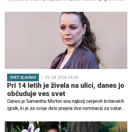
očetovstvo je veliko več kot le nakup opreme.
09. 08. 2026 04.00
SVET SLAVNIH
Pri 14 letih je živela na ulici, danes jo
občuduje ves svet
Danes je Samantha Morton ena najbolj cenjenih britanskih
igralk, ki je za svoje delo prejela dve nominaciji za oskarja
in si prislužila spoštovanje največjih režiserjev. A njena
pot do Hollywooda ni bila niti lahka niti samoumevna.
Preden je stopila na velike filmske odre, je preživela