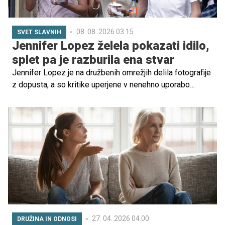
08. 08. 2026 03.15
SVET SLAVNIH
Jennifer Lopez želela pokazati idilo,
splet pa je razburila ena stvar
Jennifer Lopez je na družbenih omrežjih delila fotografije
z dopusta, a so kritike uperjene v nenehno uporabo
telefonov njenih otrok.
27. 04. 2026 04.00
DRUŽINA IN ODNOSI