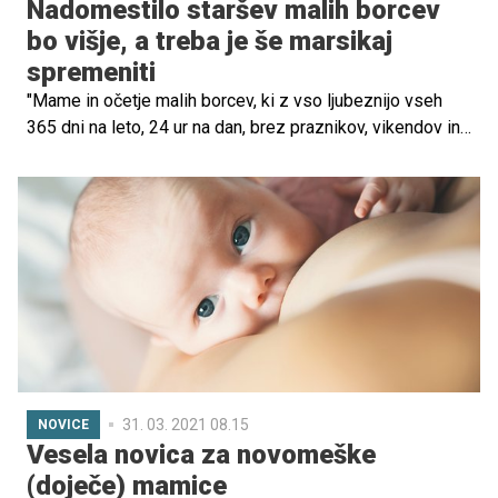
Nadomestilo staršev malih borcev
bo višje, a treba je še marsikaj
spremeniti
"Mame in očetje malih borcev, ki z vso ljubeznijo vseh
365 dni na leto, 24 ur na dan, brez praznikov, vikendov in
dopusta dan in noč skrbijo za svoje otroke s skrajno
hudimi in težkimi življenjsko ogrožajočimi boleznimi, si
ne zaslužijo, da so zato zapuščeni, pozabljeni in na
socialnem dnu ter da morajo za svoje otroke zbirati
plastične zamaške," so opozarjali v Društvu Viljem Julijan.
Pozivi, pobude in opozorila tudi drugih staršev, društev in
iniciativ, ki delujejo v dobrobit otrok s posebnimi
potrebami in redkimi boleznimi, so končno naleteli na
plodna tla. Julija bodo predvidoma prvič prejeli višje
nadomestilo za izgubljeni dohodek, a njihov boj še ni
končan.
31. 03. 2021 08.15
NOVICE
Vesela novica za novomeške
(doječe) mamice