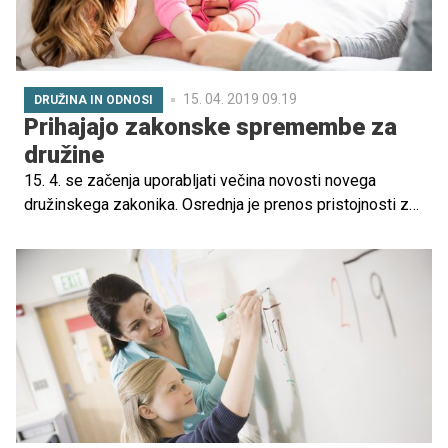
15. 04. 2019 09.19
DRUŽINA IN ODNOSI
Prihajajo zakonske spremembe za
družine
15. 4. se začenja uporabljati večina novosti novega
družinskega zakonika. Osrednja je prenos pristojnosti za
odločanje o ukrepih za varstvo koristi otroka s centrov za
socialno delo na sodišča. Zakonik med drugim prinaša
prenovljene določbe o starševski skrbi, svetovanju
parom v težavah in skupnem starševstvu v primeru
razveze.