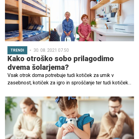
Po spletu je zaokrožilo pismo 12-letnice, ki je pretreslo
marsikoga.
30. 08. 2021 07.50
TRENDI
Kako otroško sobo prilagodimo
dvema šolarjema?
Vsak otrok doma potrebuje tudi kotiček za umik v
zasebnost, kotiček za igro in sproščanje ter tudi kotiček
za učenje. Vse to mu načelno zagotovimo z otroško
sobico. A kaj se zgodi, ko si jo morata naenkrat deliti dva
nadobudneža, ki sta pravkar zakorakala v šolske klopi?