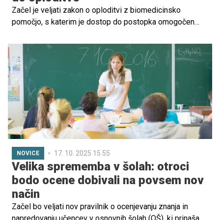
Začel je veljati zakon o oploditvi z biomedicinsko
pomočjo, s katerim je dostop do postopka omogočen
tudi samskim ženskam in ženskam v istospolnih zvezah.
Državni zbor je novelo zakona sprejel po tem, ko je
ustavno sodišče presodilo, da ureditev, po kateri samske
ženske in ženske v istospolnih zvezah niso upravičene
do postopkov, ni ustavna.
17. 10. 2025 15.55
NOVICE
Velika sprememba v šolah: otroci
bodo ocene dobivali na povsem nov
način
Začel bo veljati nov pravilnik o ocenjevanju znanja in
napredovanju učencev v osnovnih šolah (OŠ), ki prinaša