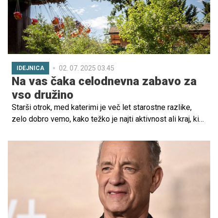
02. 07. 2025 03.45
IDEJNICA
Na vas čaka celodnevna zabavo za
vso družino
Starši otrok, med katerimi je več let starostne razlike,
zelo dobro vemo, kako težko je najti aktivnost ali kraj, ki
bi bil všeč vsem. Eni bi se igrali, drugi raziskovali, tretji
želijo, da se jim ves čas nekaj dogaja, četrti želijo zgolj
pametni telefon. Zadnji možnosti se starši trudimo
izogniti, prve tri pa lahko tako otroci kot odrasli v polnosti
izkusijo nedaleč stran, pri naših severnih sosedih.