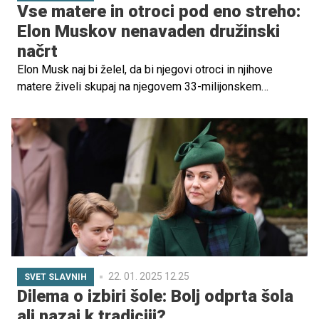
Vse matere in otroci pod eno streho:
Elon Muskov nenavaden družinski
načrt
Elon Musk naj bi želel, da bi njegovi otroci in njihove
matere živeli skupaj na njegovem 33-milijonskem
posestvu. Poglejte, zakaj si je milijarder zamislil to
nenavadno družinsko ureditev in kako to povezuje z
njegovimi prepričanji o prihodnosti človeštva.
22. 01. 2025 12.25
SVET SLAVNIH
Dilema o izbiri šole: Bolj odprta šola
ali nazaj k tradiciji?