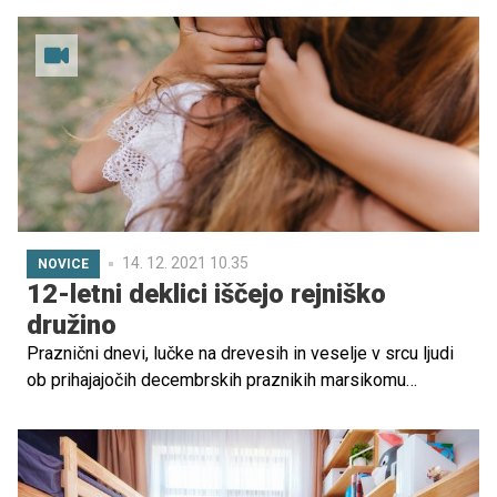
Preverite, kako lahko kot starši opazite znake, da vaš
otrok uživa droge, kako se odzvati in kje poiskati pomoč!
14. 12. 2021 10.35
NOVICE
12-letni deklici iščejo rejniško
družino
Praznični dnevi, lučke na drevesih in veselje v srcu ljudi
ob prihajajočih decembrskih praznikih marsikomu
predstavljajo stisko, ker sam nima toplega doma, hrane
na mizi in ljubeče družine. Srce parajoče pa so zgodbe
slovenskih otrok, ki se v teh dneh sprašujejo, zakaj jim
usoda tega ni namenila in čemu so prepuščeni sami sebi.