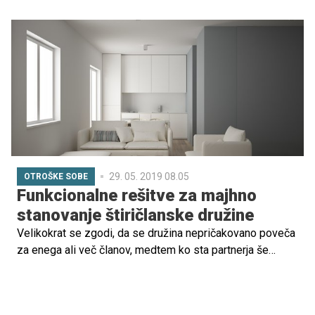
prebivališče, pri čemer naj bi bila v ozadju želja, da mu
zagotovijo vpis na točno določeno šolo. A slednje šolam
in občini povzroča veliko težav. V zvezi aktivov svetov
staršev takšno ravnanje staršev ocenjujejo kot legitimno.
29. 05. 2019 08.05
OTROŠKE SOBE
Funkcionalne rešitve za majhno
stanovanje štiričlanske družine
Velikokrat se zgodi, da se družina nepričakovano poveča
za enega ali več članov, medtem ko sta partnerja še
vedno v stanovanju, ki je primerno za udobno življenje
dveh in ne štirih oseb. Otroka rasteta, stanovanje pa
ostaja nespremenjeno. Včasih se je preprosto treba