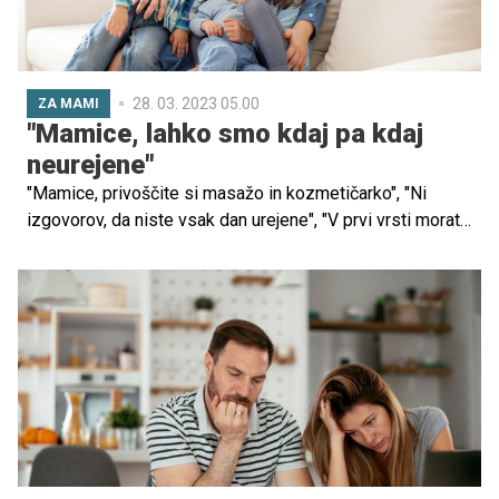
posameznikov okoli nas in da poskušamo pomagati po
svojih močeh."
28. 03. 2023 05.00
ZA MAMI
"Mamice, lahko smo kdaj pa kdaj
neurejene"
"Mamice, privoščite si masažo in kozmetičarko", "Ni
izgovorov, da niste vsak dan urejene", "V prvi vrsti morate
poskrbeti zase, vse drugo bo počakalo" ... Stavki, ki sem
jih kot mlada mamica težko poslušala.