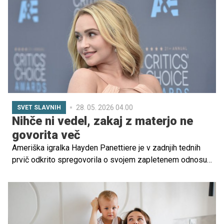
najzgodnejših tednih nosečnosti, ko marsikatera ženska
sploh še ne ve, da je noseča.
28. 05. 2026 04.00
SVET SLAVNIH
Nihče ni vedel, zakaj z materjo ne
govorita več
Ameriška igralka Hayden Panettiere je v zadnjih tednih
prvič odkrito spregovorila o svojem zapletenem odnosu
z materjo Lesley Vogel. V intervjuju za podcast Jayja
Shettyja in ob izidu svoje avtobiografske knjige je
razkrila, da je njun odnos že od otroštva temeljil
predvsem na poslu in ne na klasični vlogi matere in
hčerke.