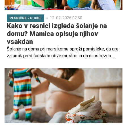
12. 02. 2026 02.50
RESNIČNE ZGODBE
Kako v resnici izgleda šolanje na
domu? Mamica opisuje njihov
vsakdan
Šolanje na domu pri marsikomu sproži pomisleke, da gre
za umik pred šolskimi obveznostmi in da ni ustrezno
poskrbljeno za socializacijo otrok. Hkrati pa obstajajo
družine, pri katerih poteka z veliko dela, učenja,
odgovornosti in izpitov. Svojo izkušnjo je delila mamica,
ki otroke šola na domu.