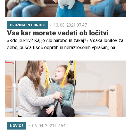
13. 08. 2021 07.47
DRUŽINA IN ODNOSI
Vse kar morate vedeti ob ločitvi
»Kdo je kriv? Kaj je šlo narobe in zakaj?« Vsaka ločitev za
seboj pušča tisoč odprtih in nerazrešenih vprašanj, na
katere ni vedno pravega odgovora. V nekaterih primerih
pa se zdijo odgovori povsem jasni in vzbujajo
najrazličnejša čustva, od žalosti, jeze, strahu in podobno.
Pomembno je poudariti, da je treba iti naprej, ne glede na
to, kako težko je, sploh če so vpleteni tudi otroci, ampak
kako? Več o tem si lahko preberete v nadaljevanju.
06. 04. 2021 07.54
NOVICE