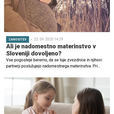
rada in da za to ni kriv on.
22. 04. 2020 14.29
ZANOSITEV
Ali je nadomestno materinstvo v
Sloveniji dovoljeno?
Vse pogosteje beremo, da se tuje zvezdnice in njihovi
partnerji poslužujejo nadomestnega materinstva. Pri
mnogih je to rešitev, ker same ne morejo imeti otrok. Ali
je pri nas nadomestno materinstvo dovoljeno?