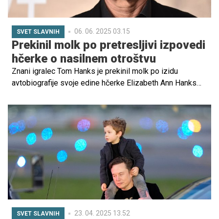
06. 06. 2025 03.15
SVET SLAVNIH
Prekinil molk po pretresljivi izpovedi
hčerke o nasilnem otroštvu
Znani igralec Tom Hanks je prekinil molk po izidu
avtobiografije svoje edine hčerke Elizabeth Ann Hanks
(E.A.), ki je v knjigi odprto spregovorila o svojem težkem
otroštvu, zaznamovanem z nasiljem in družinskimi
preizkušnjami.
23. 04. 2025 13.52
SVET SLAVNIH