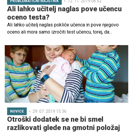
12. 11. 2019 06.52
PROBLEMATIČNI NAJSTNIK
Ali lahko učitelj naglas pove učencu
oceno testa?
Ali lahko učitelj naglas pokliče učenca in pove njegovo
oceno ali mora samo izročiti test učencu, torej, da
dejansko samo on vidi oceno? Odgovarja namestnica
informacijske pooblaščenke Alenka Jerše.
29. 07. 2019 15.36
NOVICE
Otroški dodatek se ne bi smel
razlikovati glede na gmotni položaj