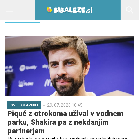
UREDITEV
29. 07. 2026 10.45
SVET SLAVNIH
Piqué z otrokoma užival v vodnem
parku, Shakira pa z nekdanjim
partnerjem
Po razhodu enega najbolj spremljanih zvezdniških parov