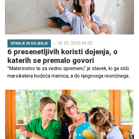
18. 05. 2026 04.00
SPANJE IN DOJENJE
6 presenetljivih koristi dojenja, o
katerih se premalo govori
"Materinstvo te za vedno spremeni," je stavek, ki ga sliši
marsikatera bodoča mamica, a do njegovega resničnega
spoznanja pride šele takrat, ko ga tudi zares izkusi.
Materinstvo in z njim povezano dojenje zares spreminja
možgane – strukturno, funkcionalno in v marsičem
nepovratno, pri tem pa imajo veliko vlogo prav hormoni.