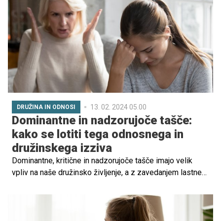
sindrom, ki ni ozdravljiv, ki se ga ne da operirat ali
spremeniti. Ravno nasprotno, jasno je, da imajo otroci z
DS vsako leto več diagnoz in težav.'' poudarja mama
osemletnega otroka z Downovim sindromom Neža
Šabanovič Grmšek. Poglejmo si podrobno problematiko,
ki pesti starše otrok z Downovim sindromom.
13. 02. 2024 05.00
DRUŽINA IN ODNOSI
Dominantne in nadzorujoče tašče:
kako se lotiti tega odnosnega in
družinskega izziva
Dominantne, kritične in nadzorujoče tašče imajo velik
vpliv na naše družinsko življenje, a z zavedanjem lastne
vrednosti, trdnim odnosom s partnerjem in
potrpežljivostjo lahko najdemo načine za premagovanje
vseh večjih frustracij. V nadaljevanju preverite, kaj je
značilno za takšno taščo, kaj se skriva v ozadju njenega