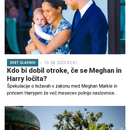
prehranske smernice, ki prinašajo pomembne
spremembe v šolski prehrani. Te spremembe pa ne
zadevajo le sestave obrokov, temveč širše razumevanje
prehrane kot dela vzgoje, zdravja in trajnosti.
10. 08. 2025 03.41
SVET SLAVNIH
Kdo bi dobil otroke, če se Meghan in
Harry ločita?
Špekulacije o težavah v zakonu med Meghan Markle in
princem Harryjem že več mesecev polnijo naslovnice
tujih tabloidov in spletnih medijev. Čeprav sta oba uradno
zanikala govorice o morebitni ločitvi, se namigovanja v
ozadju ne umirjajo. In čeprav gre (za zdaj) le za domneve,
se mnogi že sprašujejo – kaj bi se zgodilo, če bi se
Meghan in Harry dejansko razšla?