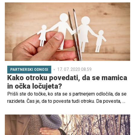
telesi. In če v tej komunikaciji pride do šuma, lahko mati
napačno interpretira otrokove signale in se nanje napačno
odzove. To pa lahko preprečimo z metodo AEQ, ki jo je
Aleš Ernst iz klinične somatike filozofa Thomasa Hanne
razvijal mnogo let.
17. 07. 2020 08.59
PARTNERSKI ODNOSI
Kako otroku povedati, da se mamica
in očka ločujeta?
Prišli ste do točke, ko sta se s partnerjem odločila, da se
razideta. Čas je, da to povesta tudi otroku. Da povesta, da
ne boste več vsi živeli skupaj, da bo odhajal na počitnice
z enim staršem, da bo hodil na obisk k drugemu staršu,
da bo vaše življenje v prihodnje malce drugačno.
Pomembno je, da mu daste vedeti, da ga imata oba zelo