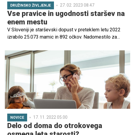
27. 02. 2023 08.47
DRUŽINSKO ŽIVLJENJE
Vse pravice in ugodnosti staršev na
enem mestu
V Sloveniji je starševski dopust v preteklem letu 2022
izrabilo 25.073 mamic in 892 očkov. Nadomestilo za
odmor med dojenjem je prejemalo 89 mamic, pravico do
plačila prispevkov zaradi varstva najmanj štirih otrok pa je
uveljavljalo 13 očkov in 1075 mamic.
17. 11. 2022 05.00
NOVICE
Delo od doma do otrokovega
osmega leta starosti?