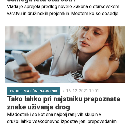
Vlada je sprejela predlog novele Zakona o starševskem
varstvu in družinskih prejemkih. Medtem ko so sosedje
potrdili tudi odločitev, da bodo starši na Hrvaškem do
otrokovega osmega leta starosti lahko zaprosili za delo
od doma, pa pri nas uvajajo druge novosti.
16. 12. 2021 19.01
PROBLEMATIČNI NAJSTNIK
Tako lahko pri najstniku prepoznate
znake uživanja drog
Mladostniki so kot ena najbolj ranljivih skupin v
družbi lahko vsakodnevno izpostavljeni prepovedanim
drogam in pogosto hitro podležejo. Tudi v Sloveniji.