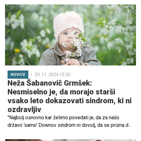
odpadek, zato je porodnišnice ne smejo izročiti
porodnicam, kar odpira razprave, ali bi morale imeti
porodnice pravico odločati o njeni uporabi.
29. 11. 2024 10.20
NOVICE
Neža Šabanovič Grmšek:
Nesmiselno je, da morajo starši
vsako leto dokazovati sindrom, ki ni
ozdravljiv
''Najbolj osnovno kar želimo povedati je, da za našo
državo 'samo' Downov sindrom ni dovolj, da se prizna da
je to otrok, ki potrebuje posebno nego in varstvo. Še bolj
nesmiselno je, da morajo starši vsako leto dokazovati