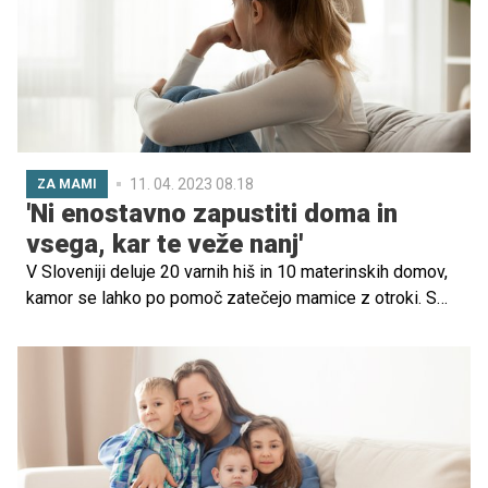
vedenja in kako se spopasti s tovrstnim izzivom.
11. 04. 2023 08.18
ZA MAMI
'Ni enostavno zapustiti doma in
vsega, kar te veže nanj'
V Sloveniji deluje 20 varnih hiš in 10 materinskih domov,
kamor se lahko po pomoč zatečejo mamice z otroki. S
svojimi sodelavci jim že vrsto let pomaga tudi
predsednica Sekcije varnih hiš, materinskih domov in
sorodnih organizacij pri Socialni zbornici Slovenije, Suzi
Kvas, ki med drugim poudarja: "Bolečina bi nam bila
velikokrat lahko prihranjena, če bi znali poslušati drug
drugega in se predvsem slišati. Zato menim, da je najbolj
pomembno, da smo senzibilni, da zaznamo stisko