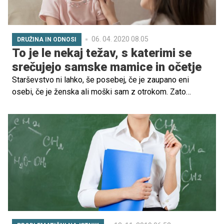
06. 04. 2020 08.05
DRUŽINA IN ODNOSI
To je le nekaj težav, s katerimi se
srečujejo samske mamice in očetje
Starševstvo ni lahko, še posebej, če je zaupano eni
osebi, če je ženska ali moški sam z otrokom. Zato
obstajajo določene okoliščine in težave, s katerimi se
srečujejo očetje in matere, ki so ostali sami z otrokom.