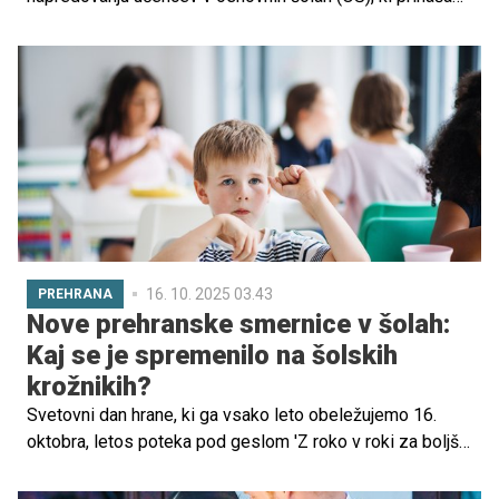
številne spremembe. Med glavnimi novostmi so
razširjeni načini ocenjevanja, manjše število obveznih
ocen in uvedba možnosti medpredmetnega ocenjevanja.
Učitelji bodo imeli tudi večjo avtonomijo pri določanju
končnih ocen, ki po novem ne bodo več nujno povprečje
vseh pridobljenih ocen.
16. 10. 2025 03.43
PREHRANA
Nove prehranske smernice v šolah:
Kaj se je spremenilo na šolskih
krožnikih?
Svetovni dan hrane, ki ga vsako leto obeležujemo 16.
oktobra, letos poteka pod geslom 'Z roko v roki za boljšo
(pre)hrano in boljšo prihodnost'. Z začetkom šolskega
leta 2024/2025 so v Sloveniji začele veljati nove