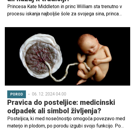
Princesa Kate Middleton in princ William sta trenutno v
procesu iskanja najboljše šole za svojega sina, princa
Georgea, saj se ta pripravlja na prehod iz osnovne šole v
srednješolsko izobraževanje.
06. 12. 2024 04.00
POROD
Pravica do posteljice: medicinski
odpadek ali simbol življenja?
Posteljica, ki med nosečnostjo omogoča povezavo med
materjo in plodom, po porodu izgubi svojo funkcijo. Po
slovenskih predpisih se obravnava kot medicinski