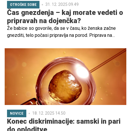
31. 12. 2025 09.49
OTROŠKE SOBE
Čas gnezdenja – kaj morate vedeti o
pripravah na dojenčka?
Že babice so govorile, da se v času, ko ženska začne
gnezditi, telo počasi pripravlja na porod. Priprava na
dojenčka je prijetna, vznemirljiva in edinstvena izkušnja.
Dobro zasnovana otroška sobica ali kotiček za dojenčka
pa ne zagotavljata le varnega in udobnega prostora za
novega družinskega člana, temveč tudi pomagata
ustvariti negovalno okolje, ki spodbuja njegovo rast in
razvoj. A kako se lotiti priprav? Za vas imamo nekaj
uporabnih nasvetov.
18. 12. 2025 14.50
NOVICE
Konec diskriminacije: samski in pari
do oploditve