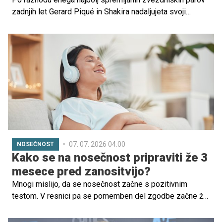
zadnjih let Gerard Piqué in Shakira nadaljujeta svoji
življenji vsak na svoji poti. Medtem ko je nekdanji
nogometaš preživel sproščene poletne trenutke s
sinovoma Milanom in Sasho v Španiji, je Shakira
pritegnila pozornost z nepričakovanim srečanjem z
nekdanjim partnerjem Antoniom de la Rúo v Dominikanski
republiki.
07. 07. 2026 04.00
NOSEČNOST
Kako se na nosečnost pripraviti že 3
mesece pred zanositvijo?
Mnogi mislijo, da se nosečnost začne s pozitivnim
testom. V resnici pa se pomemben del zgodbe začne že
precej prej. Obdobje nekaj mesecev pred zanositvijo
lahko vpliva tako na plodnost kot tudi na razvoj otroka v