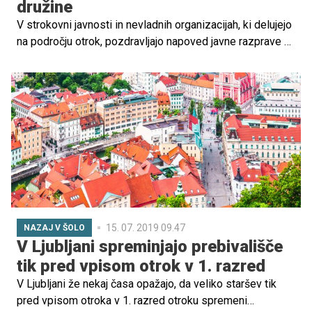
družine
V strokovni javnosti in nevladnih organizacijah, ki delujejo
na področju otrok, pozdravljajo napoved javne razprave o
univerzalnem otroškem dodatku, ki jo je minuli teden
nakazala ministrica za delo Ksenija Klampfer. Otroški
dodatek je ukrep družinske in ne socialne politike,
izpostavljajo. Nekatere pa tudi svarijo pred
nepretehtanimi odločitvami.
15. 07. 2019 09.47
NAZAJ V ŠOLO
V Ljubljani spreminjajo prebivališče
tik pred vpisom otrok v 1. razred
V Ljubljani že nekaj časa opažajo, da veliko staršev tik
pred vpisom otroka v 1. razred otroku spremeni