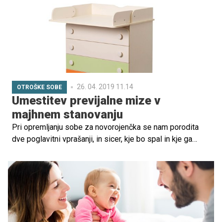
prilagoditi danim okoliščinam, bodisi zaradi finančnih
bodisi zaradi kakšnih drugih razlogov. Kljub temu je z
malo truda in organiziranosti stanovanje mogoče urediti
tudi tako, da bo življenje v njem prijetno za vso družino.
26. 04. 2019 11.14
OTROŠKE SOBE
Umestitev previjalne mize v
majhnem stanovanju
Pri opremljanju sobe za novorojenčka se nam porodita
dve poglavitni vprašanji, in sicer, kje bo spal in kje ga
bomo previjali? Pri izbiri in umestitvi otroške posteljice
večjih dilem tako ni, ker gre za osnoven kos pohištva,
nekoliko drugače pa je pri previjalnih kotičkih, ki ponujajo
več možnosti oziroma manevrskega prostora za
umeščanje.