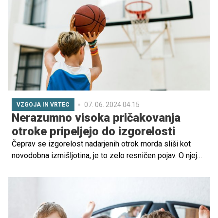
manj prepoznanih, a pomembnih posledic stresa in
prilagoditev pri otrocih je tudi močenje postelje, ki lahko
kaže na njihove težave in čustvene stiske.
07. 06. 2024 04.15
VZGOJA IN VRTEC
Nerazumno visoka pričakovanja
otroke pripeljejo do izgorelosti
Čeprav se izgorelost nadarjenih otrok morda sliši kot
novodobna izmišljotina, je to zelo resničen pojav. O njej
govorimo takrat, ko se otrok z nadpovprečnimi
sposobnostmi izčrpa zaradi prevelikega pritiska in
nerealnih pričakovanj, ki si jih postavlja sam ali mu jih
postavljajo drugi. Ob tem doživlja frustracijo, apatijo,
izolacijo, razdražljivost in zmanjšano motivacijo.