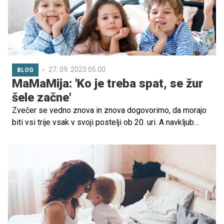
Pomembno je, da se starši zavedajo edinstvenih
značilnosti nadarjenega otroka, saj ga le tako lahko vodijo
do oblikovanja realnega odnosa do dosežkov,
sprejemanja nepopolnosti in zdravega odnosa do sebe.
27. 09. 2023 05.00
BLOG
MaMaMija: 'Ko je treba spat, se žur
šele začne'
Zvečer se vedno znova in znova dogovorimo, da morajo
biti vsi trije vsak v svoji postelji ob 20. uri. A navkljub
najboljšemu trudu za uvedbo umirjenih in rutinskih
večerov vsakič odkrijejo novo priložnost za
dogodivščino. Ker ... ko je treba iti spat, se pri nas
ponavadi začne najbolj zanimiv čas dneva!