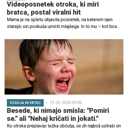
Videoposnetek otroka, ki miri
bratca, postal viralni hit
Mama je na spletu objavila posnetek, na katerem njen
starejši sin poskuša umiriti mlajšega. In to mu – kot boste
lahko videli na spodnjem videu, pravzaprav odlično
uspeva. Bravo, mali!
19. 05. 2020 09.00
VZGOJA IN VRTEC
Besede, ki nimajo smisla: ''Pomiri
se.'' ali ''Nehaj kričati in jokati.''
Ko otroka preplavijo težka občutja, se jih najbolj ustraši on