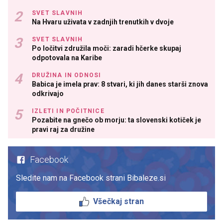
SVET SLAVNIH
Na Hvaru uživata v zadnjih trenutkih v dvoje
SVET SLAVNIH
Po ločitvi združila moči: zaradi hčerke skupaj
odpotovala na Karibe
DRUŽINA IN ODNOSI
Babica je imela prav: 8 stvari, ki jih danes starši znova
odkrivajo
IZLETI IN POČITNICE
Pozabite na gnečo ob morju: ta slovenski kotiček je
pravi raj za družine
Facebook
Sledite nam na Facebook strani Bibaleze.si
Všečkaj stran