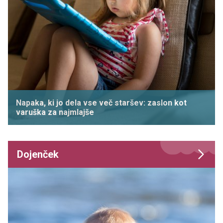
Napaka, ki jo dela vse več staršev: zaslon kot
varuška za najmlajše
Dojenček