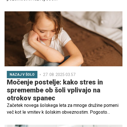
27. 08. 2025 03.57
NAZAJ V ŠOLO
Močenje postelje: kako stres in
spremembe ob šoli vplivajo na
otrokov spanec
Začetek novega šolskega leta za mnoge družine pomeni
več kot le vrnitev k šolskim obveznostim. Pogosto
prinaša tudi izzive, povezane z vzpostavljanjem novih
dnevnih rutin, predvsem kar zadeva otrokov spanec. Ena