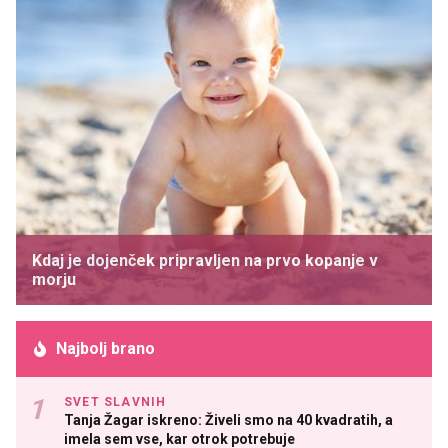
Kdaj je dojenček pripravljen na prvo kopanje v
morju
Najbolj brano
SVET SLAVNIH
Tanja Žagar iskreno: Živeli smo na 40 kvadratih, a
imela sem vse, kar otrok potrebuje