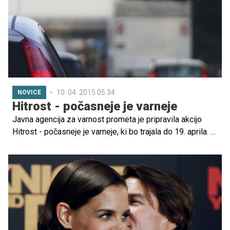
odpravili pozimi in ni nas odpihnila burja, kajti sonce nas
je prijetno razvajalo, zato takšen izlet priporočam tudi
vam. In če vas hromi strah, da boste v tujem kraju izgubili
otroka, si preberite nasvet strokovnjakinje Barbare
Holcman.
10. 04. 2015 05.34
NOVICE
Hitrost - počasneje je varneje
Javna agencija za varnost prometa je pripravila akcijo
Hitrost - počasneje je varneje, ki bo trajala do 19. aprila. Z
akcijo želijo ozaveščati voznike, da lahko za varnost
sebe in drugih največ storijo z odgovornim ravnanjem v
prometu. Poleg preventivnih aktivnosti bo policija izvajala
poostren nadzor hitrosti še posebej v naseljih.