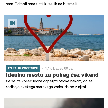
sam. Odrasli smo tisti, ki se jih ne bi smeli.
17. 01. 2020 08.02
IZLETI IN POČITNICE
Idealno mesto za pobeg čez vikend
Če želite konec tedna odpeljati otroke nekam, da se
nadihajo svežega morskega zraka, da se z njimi
sprehajate več ur na obali, obenem pa si ogledate še
kakšno znamenitost, potem je za to idealno mesto Poreč,
ki leži na zahodni obali polotoka Istre. Mi smo se tja