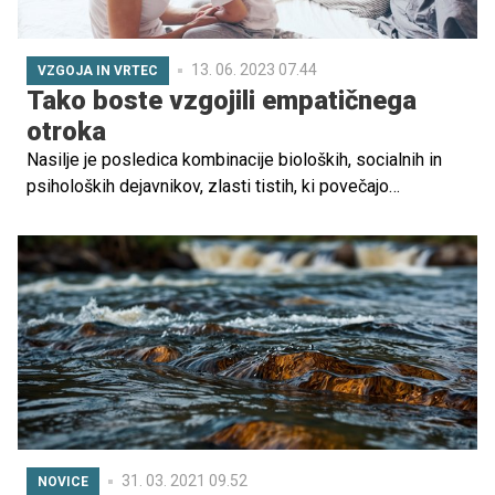
13. 06. 2023 07.44
VZGOJA IN VRTEC
Tako boste vzgojili empatičnega
otroka
Nasilje je posledica kombinacije bioloških, socialnih in
psiholoških dejavnikov, zlasti tistih, ki povečajo
izpostavljenost ranljivosti, sramu in ponižanju otroka. A
kako preprečiti, da bi otroci postali nasilni? Dr. Lisa
Firestone, klinična psihologinja, avtorica in direktorica za
raziskave in izobraževanje pri združenju Glendon, navaja
nekaj nasvetov, ki vam lahko pri tem pomagajo.
31. 03. 2021 09.52
NOVICE