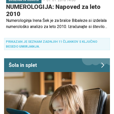
DRUŽINA IN ODNOSI
NUMEROLOGIJA: Napoved za leto
2010
Numerologinja Irena Šek je za bralce Bibaleze.si izdelala
numerološko analizo za leto 2010. Izračunajte si število
in preberite kakšno bo vaše leto!
PRIKAZAN JE SEZNAM ZADNJIH 11 ČLANKOV S KLJUČNO
BESEDO
UMIRJANJA
.
Šola in splet