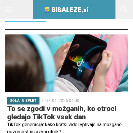
UMIRJANJA
07. 04. 2026 04.00
ŠOLA IN SPLET
To se zgodi v možganih, ko otroci
gledajo TikTok vsak dan
TikTok generacija: kako kratki videi vplivajo na možgane,
pozornost in razvoj otrok?