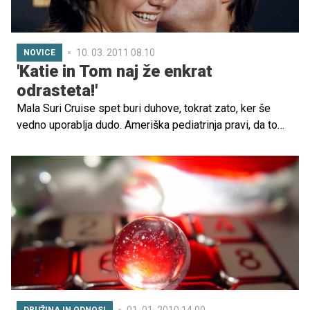
10. 03. 2011 08.10
NOVICE
'Katie in Tom naj že enkrat
odrasteta!'
Mala Suri Cruise spet buri duhove, tokrat zato, ker še
vedno uporablja dudo. Ameriška pediatrinja pravi, da to
slabo ni le za Suri, kaže lahko tudi, da njena starša še
nista pripravljena odrasti.
01. 01. 2010 14.00