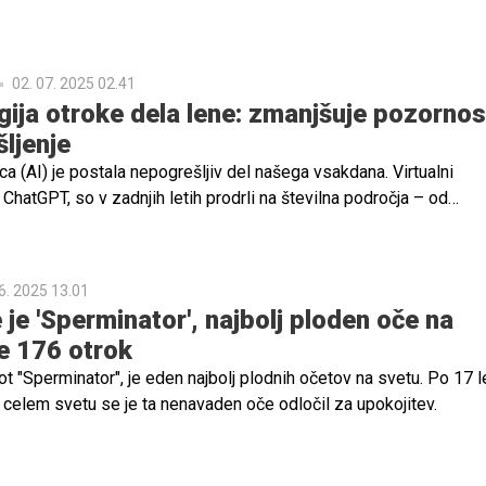
n odprto govori o izzivih, s katerimi se je soočala na poti do
jučno z borbo z neplodnostjo.
02. 07. 2025 02.41
gija otroke dela lene: zmanjšuje pozornos
šljenje
a (AI) je postala nepogrešljiv del našega vsakdana. Virtualni
 ChatGPT, so v zadnjih letih prodrli na številna področja – od
 do šolskih klopi. Mnogi učenci in študenti danes redno uporablj
og, iskanje informacij in reševanje različnih šolskih izzivov.
6. 2025 13.01
 je 'Sperminator', najbolj ploden oče na
e 176 otrok
ot "Sperminator", je eden najbolj plodnih očetov na svetu. Po 17 l
 celem svetu se je ta nenavaden oče odločil za upokojitev.