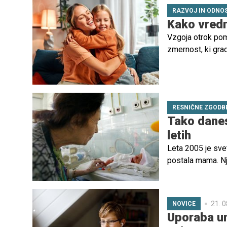
RAZVOJ IN ODNOS
Kako vredn
Vzgoja otrok pom
zmernost, ki gra
medosebne odnos
posebej velik, s
življenju.
RESNIČNE ZGODB
Tako danes
letih
Leta 2005 je svet
postala mama. Nje
občudovali zaradi
sebična in neodg
21. 0
NOVICE
Uporaba um