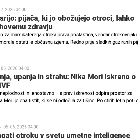
07. 2026 04.00
arijo: pijača, ki jo obožujejo otroci, lahko
ihovemu zdravju
so za marsikaterega otroka prava poslastica, vendar strokovnjaki
 morale ostati le občasna izjema. Redno pitje sladkih gaziranih pij
lnimi zdravstvenimi tveganji, od kariesa in prekomerne telesne 
nja za sladkorno bolezen tipa 2 in zamaščenost jeter.
 06. 2026 04.00
nja, upanja in strahu: Nika Mori iskreno o
 IVF
 neplodnosti ni enostavno – a prav iskrenost odpira prostor za
Mori je ena tistih, ki se ni odločila za tišino. Po štirih letih poti 
es odkrito govori o tem, kaj vse prinese takšna preizkušnja – za 
m za partnerski odnos.
05. 06. 2026 04.00
ati otroku v svetu umetne inteligence