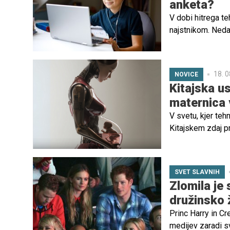
anketa?
V dobi hitrega t
najstnikom. Neda
srednješolcev že
18. 0
NOVICE
Kitajska u
maternica 
V svetu, kjer teh
Kitajskem zdaj p
razvoj t. i. "nos
spremenila način
razmnoževanju. Gr
SVET SLAVNIH
vprašanja.
Zlomila je 
družinsko ž
Princ Harry in C
medijev zaradi s