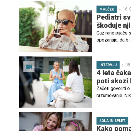
16. 
MALČEK
Pediatri sv
škoduje nj
Gazirane pijače 
opozarjajo, da bi
povezano s števi
do večjega tvega
08.
INTERVJU
4 leta čaka
poti skozi
Začeti govoriti o
razumevanje. Nika 
IVF postopke dan
misli in predvse
ŠOLA IN SPLET
Kako pomag