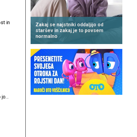
st in
Zakaj se najstniki oddaljijo od
staršev in zakaj je to povsem
normalno
 še
 jo