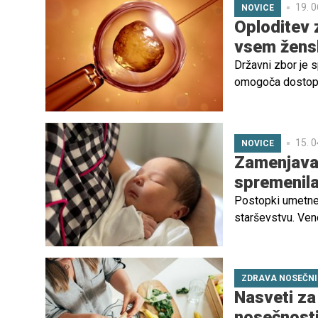
19. 0
NOVICE
Oploditev 
vsem žen
Državni zbor je 
omogoča dostop 
zvezah.
15. 0
NOVICE
Zamenjava 
spremenila
Postopki umetne 
starševstvu. Vend
dveh družin zara
zamenjavi zarodko
medicinskih napa
ZDRAVA NOSEČN
Nasveti za
nosečnost