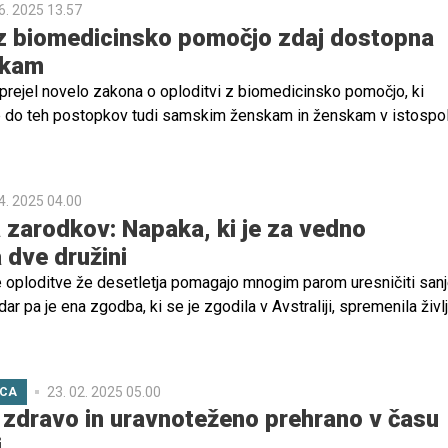
6. 2025 13.57
z biomedicinsko pomočjo zdaj dostopna
skam
sprejel novelo zakona o oploditvi z biomedicinsko pomočjo, ki
do teh postopkov tudi samskim ženskam in ženskam v istospol
4. 2025 04.00
zarodkov: Napaka, ki je za vedno
 dve družini
oploditve že desetletja pomagajo mnogim parom uresničiti sanj
ar pa je ena zgodba, ki se je zgodila v Avstraliji, spremenila živl
di usodne napake v laboratoriju. Ženska iz Brisbana je po nename
v rodila otroka tujega para, kar je povzročilo eno najbolj šokantn
k v zgodovini umetne oploditve.
23. 02. 2025 05.00
ICA
 zdravo in uravnoteženo prehrano v času
i