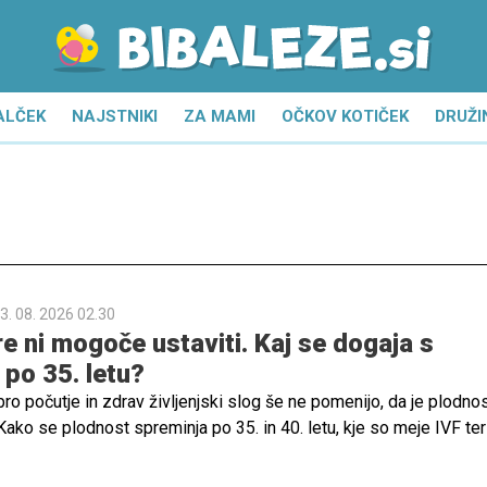
ALČEK
NAJSTNIKI
ZA MAMI
OČKOV KOTIČEK
DRUŽI
3. 08. 2026 02.30
re ni mogoče ustaviti. Kaj se dogaja s
 po 35. letu?
bro počutje in zdrav življenjski slog še ne pomenijo, da je plodno
ko se plodnost spreminja po 35. in 40. letu, kje so meje IVF ter
no pomoč, je pojasnila izr. prof. dr. Helena Ban Frangež, dr. med.,
ičnega oddelka za reprodukcijo na Ginekološki kliniki UKC Ljublja