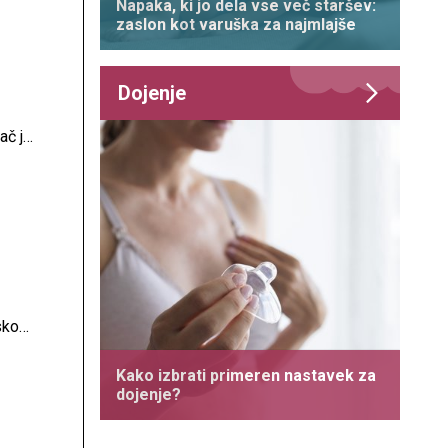
Napaka, ki jo dela vse več staršev:
zaslon kot varuška za najmlajše
Dojenje
ač je
teže
skozi
telo,
Kako izbrati primeren nastavek za
dojenje?