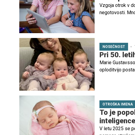
Vzgoja otrok v do
negotovosti. Mnog
vsebine so varne,
se digitalnem oko
NOSEČNOST
Pri 50. let
Marie Gustavsson
oploditvijo posta
OTROŠKA IMENA
To je popo
inteligenc
V letu 2025 se po