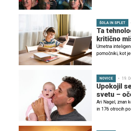
mama dveh otrok i
starševstva, vkl
ŠOLA IN SPLET
Ta tehnolo
kritično mi
Umetna inteligenc
pomočniki, kot je
poslovnega sveta
AI za pisanje nal
19. 0
NOVICE
Upokojil se
svetu – oč
Ari Nagel, znan k
in 176 otrocih po