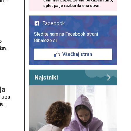
Jennifer Lopez želela pokazati idilo,
o, ki
splet pa je razburila ena stvar
Facebook
Sledite nam na Facebook strani
Bibaleze.si
o
žavni
Všečkaj stran
v, po
kov,
Najstniki
ja
la za
je