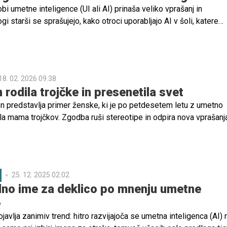
bi umetne inteligence (UI ali AI) prinaša veliko vprašanj in
i starši se sprašujejo, kako otroci uporabljajo AI v šoli, katere
 na kaj morajo biti pozorni in kako jih zaščititi v hitro spreminjaj
lju.
18. 02. 2026 09.38
ih rodila trojčke in presenetila svet
 predstavlja primer ženske, ki je po petdesetem letu z umetno
la mama trojčkov. Zgodba ruši stereotipe in odpira nova vprašanja
25. 12. 2025 02.02
lno ime za deklico po mnenju umetne
e
javlja zanimiv trend: hitro razvijajoča se umetna inteligenca (AI) 