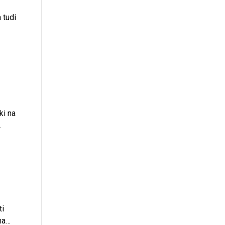
 tudi
ki na
 pri
ična
ti
na