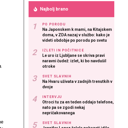
Najbolj brano
očem
PO PORODU
Na Japonskem k mami, na Kitajskem
doma, v ZDA nazaj v službo: kako je
videti obdobje po porodu po svetu
IZLETI IN POČITNICE
Le uro iz Ljubljane se skriva pravi
naravni čudež: izlet, ki bo navdušil
.
otroke
SVET SLAVNIH
Na Hvaru uživata v zadnjih trenutkih v
dvoje
INTERVJU
Otroci tu za en teden oddajo telefone,
nato pa se zgodi nekaj
nepričakovanega
ne
SVET SLAVNIH