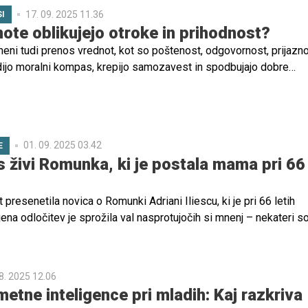
17. 09. 2025 11.36
I
ote oblikujejo otroke in prihodnost?
eni tudi prenos vrednot, kot so poštenost, odgovornost, prijazno
dijo moralni kompas, krepijo samozavest in spodbujajo dobre
e. V času hitrega tehnološkega napredka je pomen teh vrednot
aj otrokom nudijo usmeritev in oporo pri odločitvah v vsakdanjem
01. 09. 2025 03.42
E
 živi Romunka, ki je postala mama pri 66
 presenetila novica o Romunki Adriani Iliescu, ki je pri 66 letih
na odločitev je sprožila val nasprotujočih si mnenj – nekateri so
 poguma in vztrajnosti, drugi pa so jo ostro obsojali, češ da je
ovorna.
8. 2025 12.06
etne inteligence pri mladih: Kaj razkriva