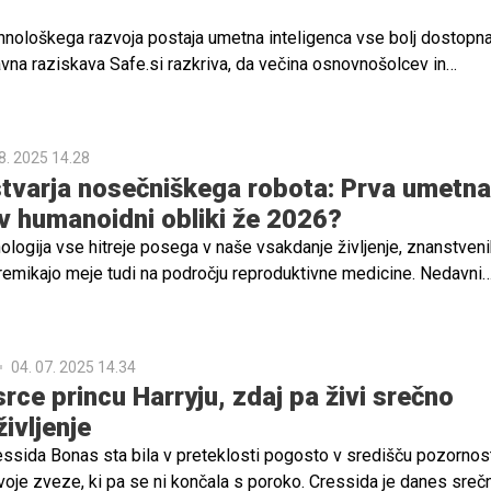
ehnološkega razvoja postaja umetna inteligenca vse bolj dostopna
vna raziskava Safe.si razkriva, da večina osnovnošolcev in
 redno uporablja generativna orodja.
8. 2025 14.28
stvarja nosečniškega robota: Prva umetna
v humanoidni obliki že 2026?
nologija vse hitreje posega v naše vsakdanje življenje, znanstveni
remikajo meje tudi na področju reproduktivne medicine. Nedavni
ečniškega robota" predstavlja prelomno točko, ki bi lahko korenito
 razumevanja nosečnosti, starševstva in vloge človeškega telesa
e za projekt, ki odpira nova vrata, a hkrati sproža tudi številna et
04. 07. 2025 14.34
srce princu Harryju, zdaj pa živi srečno
ivljenje
ressida Bonas sta bila v preteklosti pogosto v središču pozornos
voje zveze, ki pa se ni končala s poroko. Cressida je danes sreč