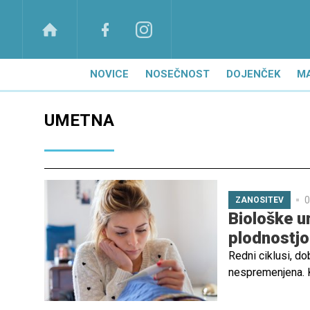
NOVICE
NOSEČNOST
DOJENČEK
M
UMETNA
0
ZANOSITEV
Biološke u
plodnostjo
Redni ciklusi, do
nespremenjena. Ka
je čas za strokov
predstojnica Klin