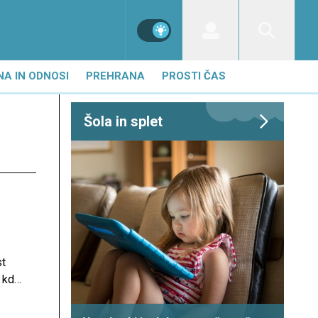
NA IN ODNOSI
PREHRANA
PROSTI ČAS
Šola in splet
st
 kdaj
na.