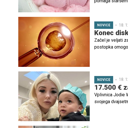
pomaga staršem s
bi lahko postalo 
18. 1
NOVICE
Konec disk
Začel je veljati
postopka omogoč
zbor je novelo za
kateri samske že
ni ustavna.
18. 1
NOVICE
17.500 € z
Vplivnica Jodie W
svojega dvajsetm
šel predvsem za 