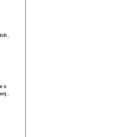
nih
e o
jenje
rni
ih