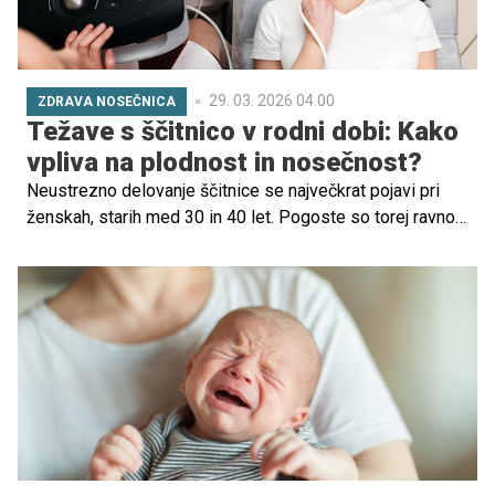
soustanoviteljem in predsednikom nekdanjega Društva
za obolele s Tourettovim sindromom in obsesivno
kompulzivno motnjo.
29. 03. 2026 04.00
ZDRAVA NOSEČNICA
Težave s ščitnico v rodni dobi: Kako
vpliva na plodnost in nosečnost?
Neustrezno delovanje ščitnice se največkrat pojavi pri
ženskah, starih med 30 in 40 let. Pogoste so torej ravno
pri ženskah v rodni dobi, kar pomeni, da se lahko pojavijo
pred zanositvijo in med nosečnostjo, sprožilec pa je
lahko tudi porod.