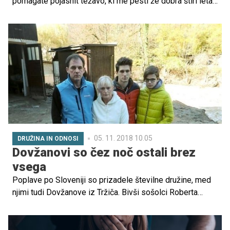
pomagate pojasnit težavo, ki me pesti že dobra štiri leta.
Sem študentka drugega letnika. Pred nekaj leti sem
dobila EBV, zaradi česar sem bila tudi h...
05. 11. 2018 10.05
DRUŽINA IN ODNOSI
Dovžanovi so čez noč ostali brez
vsega
Poplave po Sloveniji so prizadele številne družine, med
njimi tudi Dovžanove iz Tržiča. Bivši sošolci Roberta
Dovžana so se odločili, da jim priskočijo na pomoč in
organizirajo dobrodelno akcijo.