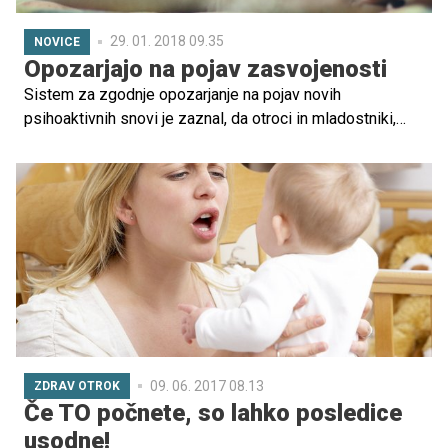
29. 01. 2018 09.35
NOVICE
Opozarjajo na pojav zasvojenosti
Sistem za zgodnje opozarjanje na pojav novih
psihoaktivnih snovi je zaznal, da otroci in mladostniki,
zlasti na območju Kranja, uporabljajo izdelke, ki vsebujejo
fenibut. Ta lahko povzroča zasvojenost, dlje časa
trajajoča uporaba pa vodi v okvaro ledvic in maščobno
degeneracijo jeter, so objavili na Nacionalnem inštitutu za
javno zdravje.
09. 06. 2017 08.13
ZDRAV OTROK
Če TO počnete, so lahko posledice
usodne!