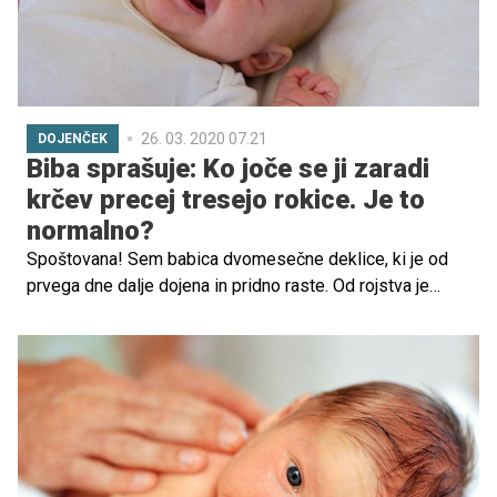
26. 03. 2020 07.21
DOJENČEK
Biba sprašuje: Ko joče se ji zaradi
krčev precej tresejo rokice. Je to
normalno?
Spoštovana! Sem babica dvomesečne deklice, ki je od
prvega dne dalje dojena in pridno raste. Od rojstva je
pridobila skoraj 2000 gramov teže in cca 9 cm velikosti.
Zaradi krčev je občasno zvečer jokala, ponoči pridno spi
in tudi dopoldan večinoma prespi. Z mamico sta veliko
zunaj na zraku. Sem pa opazila, da se ji takrat, ko joče
zaradi krčev precej tresejo rokice in sicer od ramen do
zapestja. Ko se jo dotakneš se tremor umiri, prav tako se
ji tresejo po tem, ko npr. "pase kravice" in ko jo obrneš