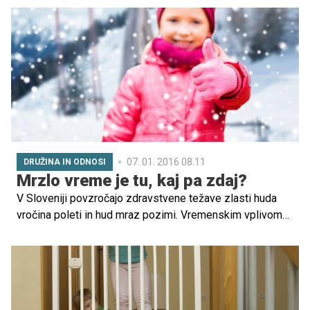
primeren.
07. 01. 2016 08.11
DRUŽINA IN ODNOSI
Mrzlo vreme je tu, kaj pa zdaj?
V Sloveniji povzročajo zdravstvene težave zlasti huda
vročina poleti in hud mraz pozimi. Vremenskim vplivom
so še posebej izpostavljene nekatere skupine
prebivalstva. Z upoštevanjem napotkov za ravnanje
prebivalstva v izrednih vremenskih razmerah lahko
zmanjšamo tveganje za nastanek zdravstvenih težav.