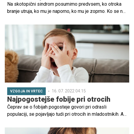
Na skotopični sindrom posumimo predvsem, ko otroka
branje utruja, ko mu je naporno, ko mu je zoprno. Ko se ne
more zbrati med branjem ali drugim šolskim delom,
recimo ob opravljanju domače naloge, ali ko po krajšem
šolskem delu postane vidno utrujen. Kako prepoznati, če
ga ima vaš otrok, in kako mu lahko pomagate, je razložila
doc. dr. Polona Kelava, certificirana diagnostičarka
skotopičnega sindroma po mednarodno priznani metodi
Irlen.
16. 07. 2022 04.15
VZGOJA IN VRTEC
Najpogostejše fobije pri otrocih
Čeprav se o fobijah pogosteje govori pri odrasli
populaciji, se pojavljajo tudi pri otrocih in mladostnikih. A
kaj sploh je fobija? Fobija je izrazit, vztrajen, pretiran in
nerazumen strah, ki ga sproži prisotnost ali pričakovanje