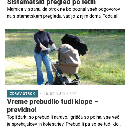
Sistematski pregled po letih
Mamice v strahu, da otrok ne bo poznal vseh odgovorov
na sistematskem pregledu, vadijo z njim doma. Toda ali je
to potrebno? Ali je pregled le preventiven? Ali je
obvezen?
16. 04. 2013 17.14
ZDRAV OTROK
Vreme prebudilo tudi klope –
previdno!
Topli žarki so prebudili naravo, igrišča so polna, vse več
je sprehajalcev in kolesarjev. Prebudili pa so se tudi klopi