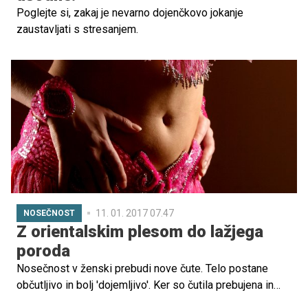
Poglejte si, zakaj je nevarno dojenčkovo jokanje
zaustavljati s stresanjem.
11. 01. 2017 07.47
NOSEČNOST
Z orientalskim plesom do lažjega
poroda
Nosečnost v ženski prebudi nove čute. Telo postane
občutljivo in bolj 'dojemljivo'. Ker so čutila prebujena in
močnejša, je ženstven ples za nosečnice še posebej