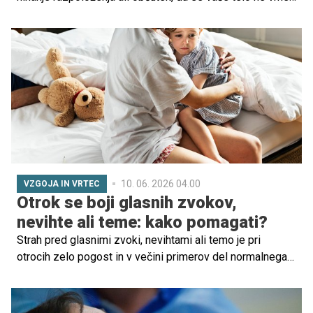
v ravnovesje? Včasih vzrok niso le neprespane noči in
prilagajanje na novo življenje, ampak tudi spremembe v
delovanju ščitnice.
10. 06. 2026 04.00
VZGOJA IN VRTEC
Otrok se boji glasnih zvokov,
nevihte ali teme: kako pomagati?
Strah pred glasnimi zvoki, nevihtami ali temo je pri
otrocih zelo pogost in v večini primerov del normalnega
razvoja. Strokovnjaki poudarjajo, da otroci pogosto
reagirajo na zvoke in situacije, ki jih ne razumejo ali jih
doživljajo kot nepredvidljive, saj še nimajo popolnoma