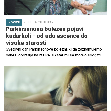
11. 04. 2018 09.23
NOVICE
Parkinsonova bolezen pojavi
kadarkoli - od adolescence do
visoke starosti
Svetovni dan Parkinsonove bolezni, ki ga zaznamujemo
danes, opozarja na izzive, s katerimi se morajo soočati
bolniki s to boleznijo ter njihovi družinski člani in skrbniki.
Bolniki namreč potrebujejo vedno več pomoči za običajne
vsakodnevne aktivnosti. Na svetu je okoli deset milijonov
ljudi s Parkinsonovo boleznijo, v Sloveniji pa okoli 7000.