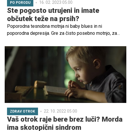
16. 02. 2023 05.00
PO PORODU
Ste pogosto utrujeni in imate
občutek teže na prsih?
Poporodna tesnobna motnja ni baby blues in ni
poporodna depresija. Gre za čisto posebno motnjo, za
katero so značilne skrbi, strahovi, dvomi in neprijetni
telesni občutki, ki počutje le še poslabšajo. Preverite
ključne značilnosti, vzroke in načine zdravljenja.
22. 10. 2022 05.00
ZDRAV OTROK
Vaš otrok raje bere brez luči? Morda
ima skotopični sindrom