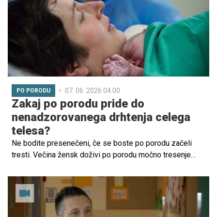
razvitega občutka varnosti in razlage sveta okoli sebe.
07. 06. 2026 04.00
PO PORODU
Zakaj po porodu pride do
nenadzorovanega drhtenja celega
telesa?
Ne bodite presenečeni, če se boste po porodu začeli
tresti. Večina žensk doživi po porodu močno tresenje
celega telesa, predvsem pa v predelu stegen in nog.
Zakaj do tega pride in na kakšen način lahko umirite telo?
Preverite v spodnjih vrsticah.