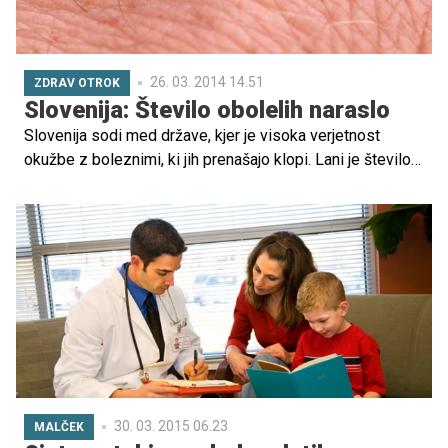
26. 03. 2014 14.51
ZDRAV OTROK
Slovenija: Število obolelih naraslo
Slovenija sodi med države, kjer je visoka verjetnost
okužbe z boleznimi, ki jih prenašajo klopi. Lani je število
obolelih za lymsko boreliozo, ki je najpogostejša
bolezen, ki jo prenaša klop, in klopnim
meningoencefalitisom občutno poraslo. Strokovnjaki zato
opozarjajo na preventivo, saj se s toplejšimi meseci
prične tudi aktivnost klopov.
30. 03. 2015 06.23
MALČEK