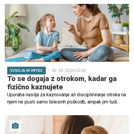
06. 04. 2024 05.00
VZGOJA IN VRTEC
To se dogaja z otrokom, kadar ga
fizično kaznujete
Uporaba nasilja za kaznovanje ali discipliniranje otroka na
njem ne pusti samo telesnih poškodb, ampak jim tudi
sporočamo, da je reševanje konfliktov na tak način
popolnoma sprejemljivo. Klofutanje, pretepanje, udarci,
metanje predmetov v otroka, tresenje otroka in podobno,
vse to so nesprejemljive fizične oblike nasilja nad