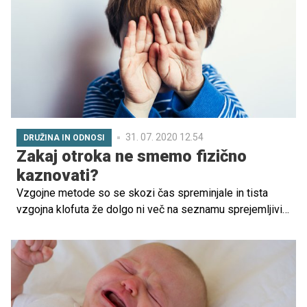
določenega objekta ali situacije. Najpogostejše fobije pri
otrocih vključujejo živali, kri, zaprte prostore, letenje. Da
sploh govorimo o fobiji in ne le prehodnem strahu, mora
ta trajati vsaj 6 mesecev in močno poseči v vsakodnevno
življenje otroka.
31. 07. 2020 12.54
DRUŽINA IN ODNOSI
Zakaj otroka ne smemo fizično
kaznovati?
Vzgojne metode so se skozi čas spreminjale in tista
vzgojna klofuta že dolgo ni več na seznamu sprejemljivih
metod, saj so posledice, ki jih z nasiljem lahko
povzročimo otroku, preprosto prehude.