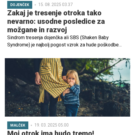
15. 08. 2025 03.37
DOJENČEK
Zakaj je tresenje otroka tako
nevarno: usodne posledice za
možgane in razvoj
Sindrom tresenja dojenčka ali SBS (Shaken Baby
Syndrome) je najbolj pogost vzrok za hude poškodbe
lobanje pri otrocih, ki vodi do izgube zavesti in mišični
tonus, v skrajnih primerih pa tudi do smrti otroka.
19. 03. 2025 05.00
MALČEK
Moj otrok ima hudo tremo!