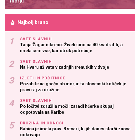
morju
Najbolj brano
SVET SLAVNIH
Tanja Žagar iskreno: Živeli smo na 40 kvadratih, a
imela sem vse, kar otrok potrebuje
SVET SLAVNIH
Na Hvaru uživata v zadnjih trenutkih v dvoje
IZLETI IN POČITNICE
Pozabite na gnečo ob morju: ta slovenski kotiček je
pravi raj za družine
SVET SLAVNIH
Po ločitvi združila moči: zaradi hčerke skupaj
odpotovala na Karibe
DRUŽINA IN ODNOSI
Babica je imela prav: 8 stvari, ki jih danes starši znova
odkrivajo