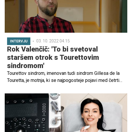
03. 10. 2022 04.15
INTERVJU
Rok Valenčič: 'To bi svetoval
staršem otrok s Tourettovim
sindromom'
Tourettov sindrom, imenovan tudi sindrom Gillesa de la
Touretta, je motnja, ki se najpogosteje pojavi med četrtim
in šestim letom starosti ter je najbolj izrazita med 10 in
12 letom. Po definiciji se tiki prvič pojavijo pred 18 letom
starosti. Tourettov sindrom je veliko bolj pogost pri
dečkih kot pri deklicah. O premagovanju sindroma in
strahov, o predsodkih in diskriminaciji, predvsem pa
sprejemanju sebe in izobraževanju okolice, smo se
pogovarjali z Rokom Valenčičem, pobudnikom,