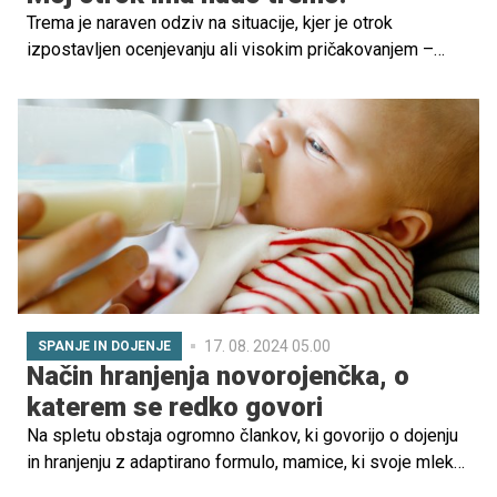
Trema je naraven odziv na situacije, kjer je otrok
izpostavljen ocenjevanju ali visokim pričakovanjem –
bodisi v šoli, pri športnih dejavnostih ali v socialnih
okoljih. Medtem ko nekateri otroci tremo doživljajo le kot
rahlo nelagodje, se pri drugih lahko razvije v močan
občutek tesnobe, ki jih ovira pri učenju, nastopanju ali
vključevanju v dejavnosti. Običajno jo spremljajo
pospešeno bitje srca, potenje, tresenje in slabost, kar
dodatno oteži spopadanje s situacijo. Pomembno je, da
starši razumejo, kaj se dogaja z otrokom in mu pomagajo
razviti strategije za obvladovanje treme.
17. 08. 2024 05.00
SPANJE IN DOJENJE
Način hranjenja novorojenčka, o
katerem se redko govori
Na spletu obstaja ogromno člankov, ki govorijo o dojenju
in hranjenju z adaptirano formulo, mamice, ki svoje mleko
izključno črpajo, pa največkrat ostanejo spregledane.