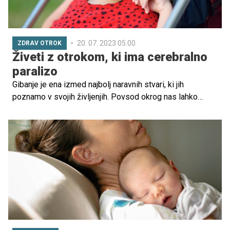
sebi, ga začutiti in sočutno objeti."
20. 07. 2023 05.00
ZDRAV OTROK
Živeti z otrokom, ki ima cerebralno
paralizo
Gibanje je ena izmed najbolj naravnih stvari, ki jih
poznamo v svojih življenjih. Povsod okrog nas lahko
opazujemo fenomen gibanja. Plimovanje morja, gibanje
vetrov, ptice na nebu, živali na kopnem in morju, pšenica v
vetru, listki na drevesu ... in še in še bi lahko naštevala.
Gibanje je torej nekaj najbolj običajnega, kar poznamo, in
zatorej tudi precej samoumevnega. Vse dokler to ni,
dokler se v naša življenja ne prikrade bolezensko stanje,
ki se imenuje cerebralna paraliza. Takrat se
samoumevnost gibanja spremeni v hvaležnost za vsak
napredek, ki ga človek lahko doseže na področju gibalne
motorike.