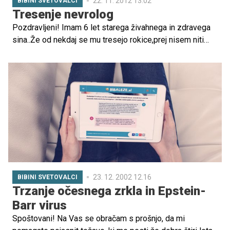
22. 11. 2012 13.02
BIBINI SVETOVALCI
Tresenje nevrolog
Pozdravljeni! Imam 6 let starega živahnega in zdravega
sina..Že od nekdaj se mu tresejo rokice,prej nisem niti
toliko posvečala pozornosti na to..oz.sem enkrat samkrat
pediatrinji to omenila in je ...
23. 12. 2002 12.16
BIBINI SVETOVALCI
Trzanje očesnega zrkla in Epstein-
Barr virus
Spoštovani! Na Vas se obračam s prošnjo, da mi