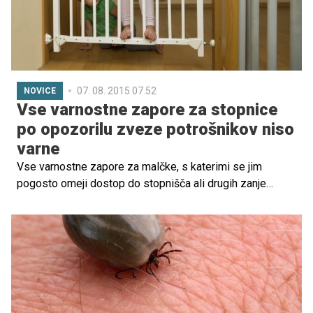
07. 08. 2015 07.52
NOVICE
Vse varnostne zapore za stopnice
po opozorilu zveze potrošnikov niso
varne
Vse varnostne zapore za malčke, s katerimi se jim
pogosto omeji dostop do stopnišča ali drugih zanje
nevarnih prostorov, niso varne, so sporočili iz Zveze
potrošnikov Slovenije. Test mehanskih sil so po njihovih
navedbah prestale vse, nimajo pa vse učinkovitih zapiral.
V zvezi menijo, da bi bilo treba višino zapor prilagoditi
danes višjim otrokom.