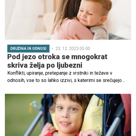
otrokom.
23. 12. 2023 05.00
DRUŽINA IN ODNOSI
Pod jezo otroka se mnogokrat
skriva želja po ljubezni
Konflikti, upiranje, pretepanje z vrstniki in težave v
odnosih, vse to so lahko izzivi, s katerimi se srečujejo
starši, ki so pogosto nemočni, saj ne vedo, kako
pomagati svojemu otroku pri soočenju z neprijetnimi
čustvi, kot je na primer jeza. Petra Strmšek, vzgojiteljica
za zgodnjo obravnavo: "Nekje sem prebrala, da otroci, ki
najbolj potrebujejo ljubezen, zanjo prosijo na najbolj
neljubeč način. Jih zmoremo videti? Naš pogled bo veliko
bolj jasen, ko bomo tudi odrasli zmogli uzreti otroka v