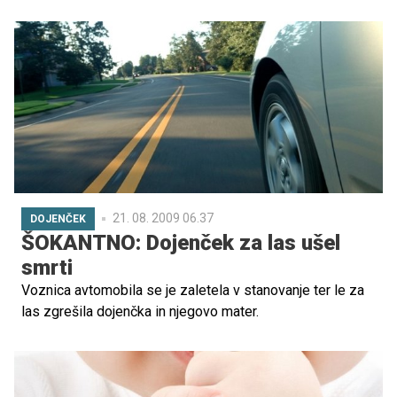
in z njimi nevarnost okužbe z virusom klopnega
meningoencefalitisa. Veste, kako se zaščititi pred njimi in
kako pravilno odstraniti klopa?
21. 08. 2009 06.37
DOJENČEK
ŠOKANTNO: Dojenček za las ušel
smrti
Voznica avtomobila se je zaletela v stanovanje ter le za
las zgrešila dojenčka in njegovo mater.