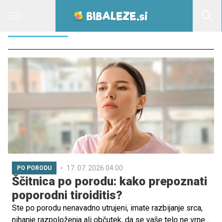
TRESENJE
17. 07. 2026 04.00
PO PORODU
Ščitnica po porodu: kako prepoznati
poporodni tiroiditis?
Ste po porodu nenavadno utrujeni, imate razbijanje srca,
nihanje razpoloženja ali občutek, da se vaše telo ne vrne