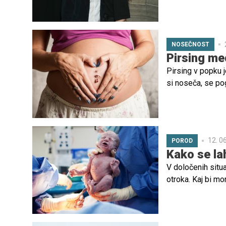
obšel svet, saj 
NOSEČNOST
Pirsing me
Pirsing v popku j
si noseča, se po
odstraniti? Lahk
12. 0
POROD
Kako se la
V določenih situ
otroka. Kaj bi m
rezom? Preverite