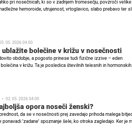
ahko pri nosečnicah, ki so v zadnjem tromesečju, povzroči velike
 nadležne hemoroide, utrujenost, vrtoglavico, slabo prebavo ter s
pomeni manj hrane in kisika tudi za vašega še nerojenega otročičk
a lahko povzroči tudi spontani splav, zato se ga v obdobju
o odsvetuje.
05. 05. 2026 04.00
 ublažite bolečine v križu v nosečnosti
ovito obdobje, a pogosto prinese tudi fizične izzive – eden
 bolečina v križu. Ta je posledica številnih telesnih in hormonskih
ekajo v telesu nosečnice.
02. 05. 2026 04.00
najboljša opora noseči ženski?
prednost, da se v nosečnosti prej zavedajo prihoda malega bitjec
ponavadi 'zadane' spoznanje šele, ko otroka zagledajo. Ker je
 slabosti, nihanje hormonov in posledično razpoloženja, se redi, 