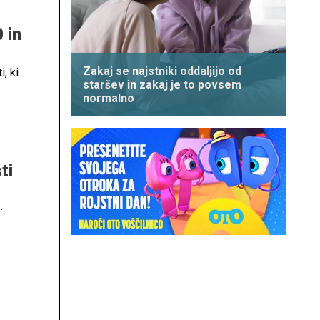
 in
Zakaj se najstniki oddaljijo od
, ki
staršev in zakaj je to povsem
normalno
ti
pa
tno