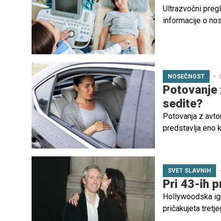
Ultrazvočni pregl
informacije o no
ultrazvokom, pa 
prvega pregleda h
NOSEČNOST
Potovanje 
sedite?
Potovanja z avto
predstavlja eno k
nepremičnega sed
SVET SLAVNIH
Pri 43-ih p
Hollywoodska ig
pričakujeta tretj
katerem pokaže n