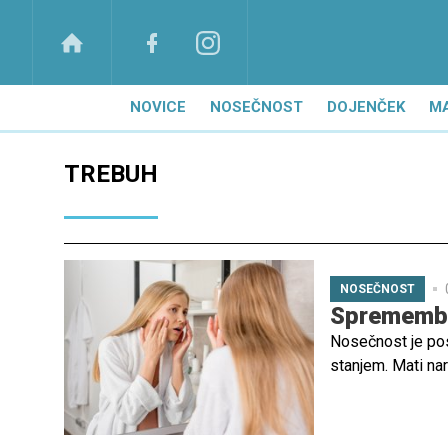
NOVICE
NOSEČNOST
DOJENČEK
M
TREBUH
NOSEČNOST
Spremembe,
Nosečnost je pos
stanjem. Mati na
zvrstijo zares ne
porod. Prilagodit
vrtiljak čustev, 