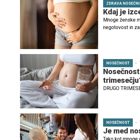
ZDRAVA NOSEČN
Kdaj je iz
Mnoge ženske med
negotovost in zas
ginekolog Mišo Ra
odgovoriti na nek
NOSEČNOST
Nosečnost 
trimesečju
DRUGO TRIMES
NOSEČNOST
Je med nos
Tako kot mnoge od