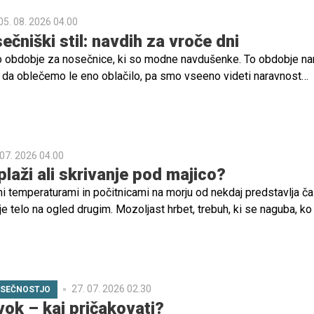
 prazen nič, tretje ne občutijo ničesar drastičnega. A devet mese
05. 08. 2026 04.00
dobje, zato mora biti ženska pripravljena na številne čustvene
ečniški stil: navdih za vroče dni
no obdobje za nosečnice, ki so modne navdušenke. To obdobje n
da oblečemo le eno oblačilo, pa smo vseeno videti naravnost
jte si nekaj idej za poletne nosečniške stajlinge, ki vas bodo pra
 07. 2026 04.00
plaži ali skrivanje pod majico?
i temperaturami in počitnicami na morju od nekdaj predstavlja ča
 telo na ogled drugim. Mozoljast hrbet, trebuh, ki se naguba, ko
ge, roke brez kančka mišične mase ali rane po poskusu
a. Če lahko to skozi jesen, zimo in pomlad uspešno prekrivamo
i oblačili, poleti s tem pritegnemo dodatno pozornost. In dodatn
ostniki, ki želijo ostati "nevidni", ne želijo.
27. 07. 2026 02.30
OSEČNOSTJO
vok – kaj pričakovati?