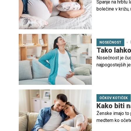
Spanje na hrbtu l
bolečine v križu,
krvni obtok, kar 
Spanje na hrbtu p
nosečnosti močn
NOSEČNOST
Tako lahko
Nosečnost je čud
najpogostejših je
sprememb, ki pot
OČKOV KOTIČEK
Kako biti 
Ženske imajo to 
medtem ko očete 
tista, ki prenaša