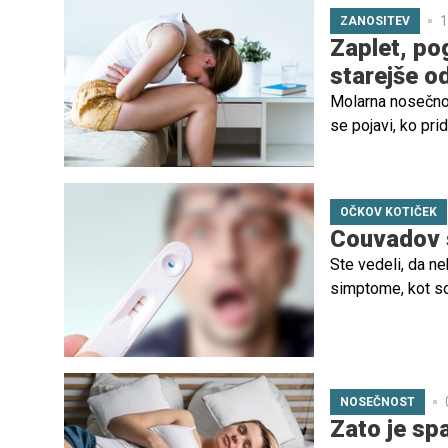
1
ZANOSITEV
Zaplet, pog
starejše od
Molarna nosečnost
se pojavi, ko pr
nosečnosti. V ve
OČKOV KOTIČEK
Couvadov s
Ste vedeli, da ne
simptome, kot so 
povečanje teles
krožijo številne 
nosečnost zaradi
NOSEČNOST
Zato je sp