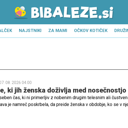
ALČEK
NAJSTNIKI
ZA MAMI
OČKOV KOTIČEK
DRUŽI
07. 08. 2026 04.00
 ki jih ženska doživlja med nosečnostjo
eben čas, ki ni primerljiv z nobenim drugim telesnim ali čustve
rava je namreč poskrbela, da preide ženska v obdobje, ko se v nje
verjetne spremembe, ki vključujejo prilagoditev in pripravo teles
ve pa ne vključujejo samo telesa, pač pa se v nosečnici zgodi pr
ki je včasih popolnoma neobvladljiv. Nekatere bi objele svet od ves