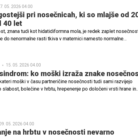
7. 05. 2026 04.00
ostejši pri nosečnicah, ki so mlajše od 20
 40 let
, znana tudi kot hidatidiformna mola, je redek zaplet nosečnosti
ide do nenormalne rasti tkiva v maternici namesto normalne
čini primerov povzroči izgubo nosečnosti.
15. 05. 2026 04.00
indrom: ko moški izraža znake nosečnos
kateri moški v času partneričine nosečnosti tudi sami razvijejo
slabost, bolečine v hrbtu, hrepenenje po določeni vrsti hrane in
ne teže? Ta zanimiv pojav imenujemo Couvadov sindrom, o njem 
teorije, med katerimi nam je še najbližje ta, da gre pri tem za soču
 močne čustvene povezanosti s partnerico.
09. 05. 2026 04.00
anje na hrbtu v nosečnosti nevarno