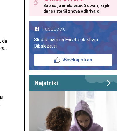
DRUŽINA IN ODNOSI
Babica je imela prav: 8 stvari, ki jih
danes starši znova odkrivajo
Facebook
Sledite nam na Facebook strani
, da
Bibaleze.si
oram
Všečkaj stran
Najstniki
ga