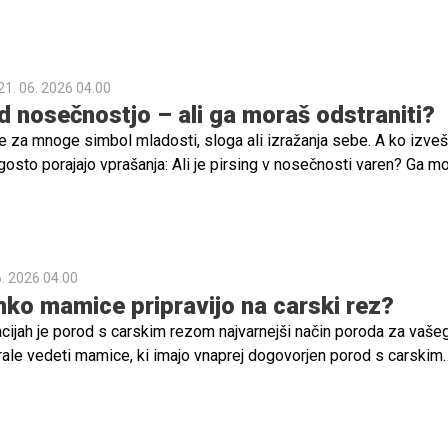
gre za eno najbolj odmevnih zvezdniških nosečnosti tega poletja.
21. 06. 2026 04.00
d nosečnostjo – ali ga moraš odstraniti?
e za mnoge simbol mladosti, sloga ali izražanja sebe. A ko izveš
gosto porajajo vprašanja: Ali je pirsing v nosečnosti varen? Ga m
o povzroča težave?
6. 2026 04.00
hko mamice pripravijo na carski rez?
acijah je porod s carskim rezom najvarnejši način poroda za vaše
orale vedeti mamice, ki imajo vnaprej dogovorjen porod s carskim
.