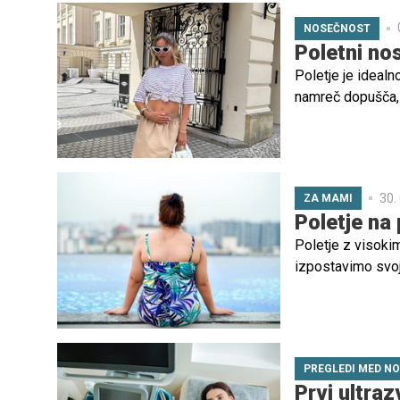
druge besnijo za
NOSEČNOST
ni tako kratko ob
Poletni nos
spremembe.
Poletje je ideal
namreč dopušča, 
fantastično. Ogle
gotovo navdušili.
30.
ZA MAMI
Poletje na 
Poletje z visokim
izpostavimo svoje
usedeš, krive no
samopoškodovanj
ohlapnimi dolgim
pozornosti si mlad
PREGLEDI MED N
Prvi ultraz