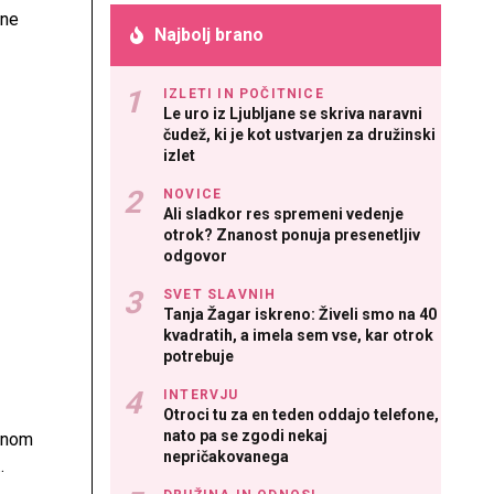
ene
Najbolj brano
 do
IZLETI IN POČITNICE
Le uro iz Ljubljane se skriva naravni
čudež, ki je kot ustvarjen za družinski
izlet
NOVICE
Ali sladkor res spremeni vedenje
otrok? Znanost ponuja presenetljiv
odgovor
SVET SLAVNIH
Tanja Žagar iskreno: Živeli smo na 40
kvadratih, a imela sem vse, kar otrok
potrebuje
INTERVJU
Otroci tu za en teden oddajo telefone,
nato pa se zgodi nekaj
anom
nepričakovanega
o