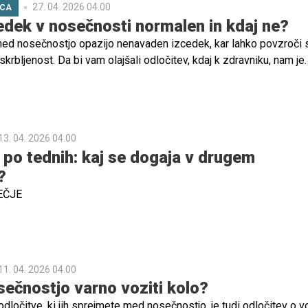
27. 04. 2026 04.00
ICA
cedek v nosečnosti normalen in kdaj ne?
 nosečnostjo opazijo nenavaden izcedek, kar lahko povzroči s
krbljenost. Da bi vam olajšali odločitev, kdaj k zdravniku, nam je
jić, dr. med., spec. gin. in por., spec. spolne medicine pomagal
aj vprašanj.
13. 04. 2026 04.00
po tednih: kaj se dogaja v drugem
?
EČJE
11. 04. 2026 04.00
ečnostjo varno voziti kolo?
ločitve, ki jih sprejmete med nosečnostjo, je tudi odločitev o vo