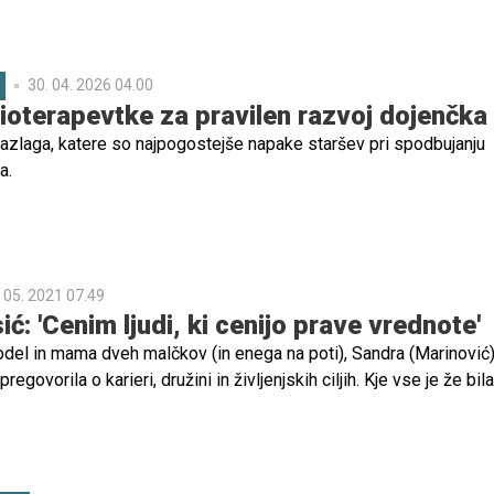
prašanjem, je edino, kar lahko moški v tem obdobju zanjo naredi, t
ajvečja opora vse do poroda.
30. 04. 2026 04.00
zioterapevtke za pravilen razvoj dojenčka
razlaga, katere so najpogostejše napake staršev pri spodbujanju
a.
 05. 2021 07.49
ć: 'Cenim ljudi, ki cenijo prave vrednote'
del in mama dveh malčkov (in enega na poti), Sandra (Marinović
regovorila o karieri, družini in življenjskih ciljih. Kje vse je že bila
družino v tujini in na kakšen način ji kljub dvema porodoma z majh
ranjati top formo in fit telo, pa si lahko preberete v spodnjih vrst