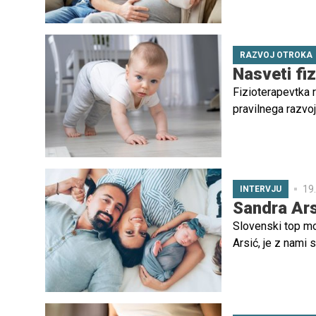
s tisoč in enim v
ji je kar se da n
RAZVOJ OTROKA
Nasveti fi
Fizioterapevtka 
pravilnega razvoj
19.
INTERVJU
Sandra Arsi
Slovenski top mo
Arsić, je z nami sp
kako je živeti z 
razliko uspeva oh