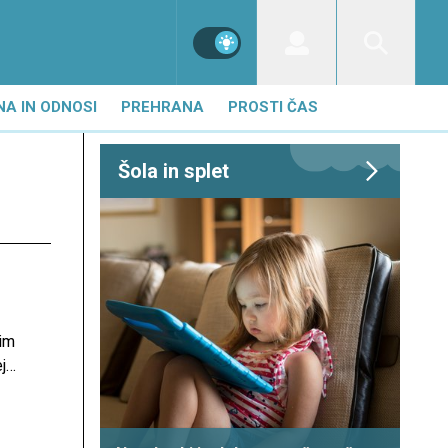
NA IN ODNOSI
PREHRANA
PROSTI ČAS
Šola in splet
nim
j
a na
avi
elja,