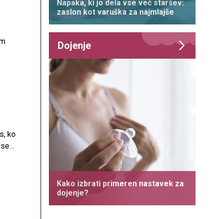
Napaka, ki jo dela vse več staršev:
cev
zaslon kot varuška za najmlajše
am
Dojenje
v
s, ko
 se
 z
e
Kako izbrati primeren nastavek za
dojenje?