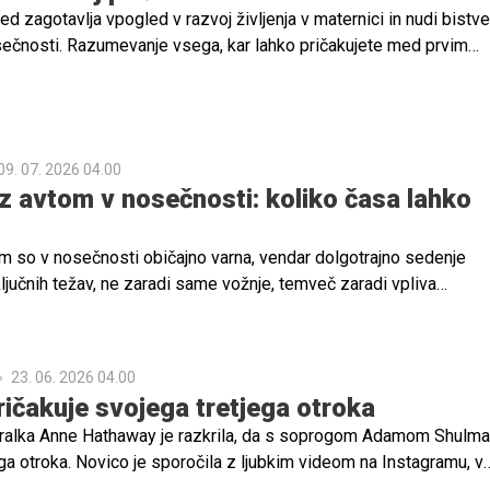
ed zagotavlja vpogled v razvoj življenja v maternici in nudi bistv
sečnosti. Razumevanje vsega, kar lahko pričakujete med prvim
lahko pomaga ublažiti morebitne skrbi ali dvome. Da vam bo čas
itreje minil, smo za vas pripravili nekaj informativnih napotkov.
09. 07. 2026 04.00
z avtom v nosečnosti: koliko časa lahko
m so v nosečnosti običajno varna, vendar dolgotrajno sedenje
ljučnih težav, ne zaradi same vožnje, temveč zaradi vpliva
enja na krvni obtok.
23. 06. 2026 04.00
ričakuje svojega tretjega otroka
ralka Anne Hathaway je razkrila, da s soprogom Adamom Shulm
ega otroka. Novico je sporočila z ljubkim videom na Instagramu, v
osečniški trebušček in se nasmehne pred kamero. Video je hitr