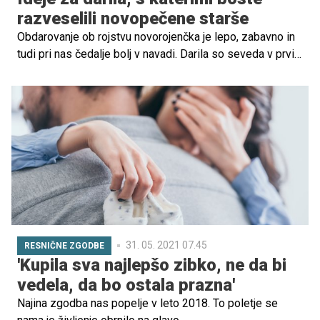
razveselili novopečene starše
Obdarovanje ob rojstvu novorojenčka je lepo, zabavno in
tudi pri nas čedalje bolj v navadi. Darila so seveda v prvi
vrsti v bistvu namenjena dojenčku in šele nato staršem,
najlepše pa je, če so pozorna in hkrati karseda uporabna.
In seveda ni nujno, da so zelo draga.
31. 05. 2021 07.45
RESNIČNE ZGODBE
'Kupila sva najlepšo zibko, ne da bi
vedela, da bo ostala prazna'
Najina zgodba nas popelje v leto 2018. To poletje se