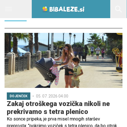
TETRA
05. 07. 2026 04.00
DOJENČEK
Zakaj otroškega vozička nikoli ne
prekrivamo s tetra plenico
Ko sonce pripeka, je prva misel mnogih staršev
preprosta: "pokrijmo voziček s tetra plenico, da bo otrok