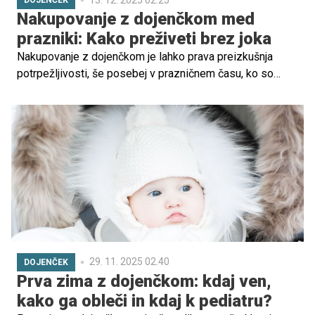
DOJENČEK
Nakupovanje z dojenčkom med
prazniki: Kako preživeti brez joka
Nakupovanje z dojenčkom je lahko prava preizkušnja
potrpežljivosti, še posebej v prazničnem času, ko so
trgovine polne ljudi, hrupne in stresne. Veliko staršev se
spopada z jokom, utrujenostjo in občutkom nemoči, še
posebej, če nimajo pomoči partnerja ali družine.
29. 11. 2025 02.40
DOJENČEK
Prva zima z dojenčkom: kdaj ven,
kako ga obleči in kdaj k pediatru?