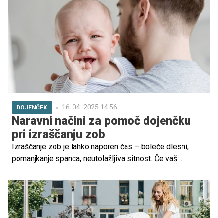
sprehodih, opravkih, izletih in prvih skupnih raziskovanjih
sveta. Zato se bodoča mamica po skrbnem pregledu
ponudbe odloči za najboljšega: Joolz zagotavlja
kakovost, udobje in sodoben dizajn in hktati še trajnost.
16. 04. 2025 14.56
DOJENČEK
Naravni načini za pomoč dojenčku
pri izraščanju zob
Izraščanje zob je lahko naporen čas – boleče dlesni,
pomanjkanje spanca, neutolažljiva sitnost. Če vaš
dojenček preživlja težke čase z izraščanjem zob, vam
predstavljamo nekaj naravnih zdravil, ki so olajšala
življenje mnogim družinam in bodo morda pomagala tudi
vam.