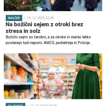
13. 12. 2025 02.39
MALČEK
Na božični sejem z otroki brez
stresa in solz
Božični sejmi so čarobni, a za otroke in starše lahko
postanejo tudi naporni. AMZS, pediatrinja in Policija
ponujajo praktične nasvete, kako z otroki varno in
sproščeno na izlet – od vožnje z avtom in toplih oblačil
do zdravja in varnosti v praznični gneči ter ravnanja, če se
otrok izgubi. Da je dobra priprava res pomembna, vesta
tudi petletni Blaž, ki svetuje "smučarsko perilo, puhasto
bundo, smučarske hlače, čaj in bonbon", in njegova
starejša sestra Špela, ki priporoča "rezervna oblačila, čaj,
denar, bratca in družino".
13. 12. 2025 02.25