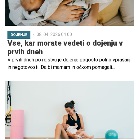
08. 04. 2026 04.00
DOJENJE
Vse, kar morate vedeti o dojenju v
prvih dneh
V prvih dneh po rojstvu je dojenje pogosto polno vprašanj
in negotovosti. Da bi mamam in očkom pomagali
razumeti, kaj je normalno, smo se pogovarjali z Elvedino
Mujkić Bešić, svetovalko za dojenje.