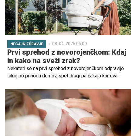
08. 04. 2025 05.00
NEGA IN ZDRAVJE
Prvi sprehod z novorojenčkom: Kdaj
in kako na sveži zrak?
Nekateri se na prvi sprehod z novorojenčkom odpravijo
takoj po prihodu domov, spet drugi pa čakajo kar dva
meseca, preden se odločijo za ta korak. Kaj je prav? Kdaj
je primerno otroka prvič peljati na sveži zrak?