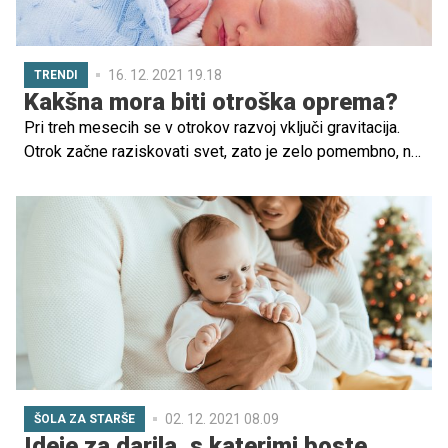
16. 12. 2021 19.18
TRENDI
Kakšna mora biti otroška oprema?
Pri treh mesecih se v otrokov razvoj vključi gravitacija.
Otrok začne raziskovati svet, zato je zelo pomembno, na
kakšni podlagi bo preživljal svoj čas. Kako torej kupiti
pravo posteljico, voziček, avtosedež?
02. 12. 2021 08.09
ŠOLA ZA STARŠE
Ideje za darila, s katerimi boste