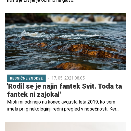
nama je življenje obrnilo na glavo.
17. 05. 2021 08.05
RESNIČNE ZGODBE
'Rodil se je najin fantek Svit. Toda ta
fantek ni zajokal'
Misli mi odrinejo na konec avgusta leta 2019, ko sem
imela pri ginekologinji redni pregled v nosečnosti. Ker
imam sama sum na APS (antifosfolipidni sindrom), mi je
izdala še napotnico za preventivni pregled v Ljubljani.