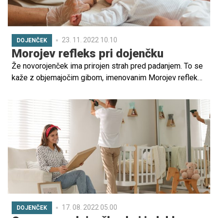
23. 11. 2022 10.10
DOJENČEK
Morojev refleks pri dojenčku
Že novorojenček ima prirojen strah pred padanjem. To se
kaže z objemajočim gibom, imenovanim Morojev refleks.
Gre torej za normalen refleks pri otrocih, ki se pojavi še
pred rojstvom otroka, izzveni pa okoli šestega, pri
nekaterih otrocih pa do osmega meseca. Opazite ga
lahko, ko se otrok ustraši ali se zdrzne in z njim zato ni
prav nič narobe. Celo tako primeren je, da z njim lahko
ocenjujemo otrokove gibe oz. njihovo simetričnost.
17. 08. 2022 05.00
DOJENČEK