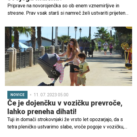
Priprave na novorojenčka so ob enem vznemirljive in
stresne. Prav vsak starš si namreč želi ustvariti prijeten
in varen dom za najnovejšega člana svoje družinice. Toda,
kako se tega lotiti, če se prvič srečuješ z novo
starševsko vlogo? Vse je mnogo enostavnejše z veliko
dobre volje, vedoželjnosti in z nekaj koristnimi nasveti.
11. 07. 2023 05.00
NOVICE
Če je dojenčku v vozičku prevroče,
lahko preneha dihati!
Tuji in domači strokovnjaki že vrsto let opozarjajo, da s
tetra pleničko ustvarimo slabe, vroče pogoje v vozičku,
tetra plenička pa lahko celo prepreči kroženje zraka.