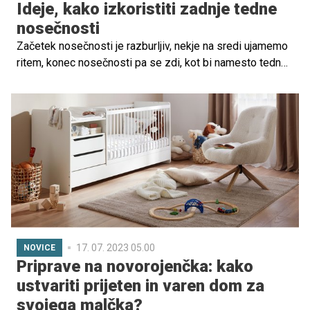
Ideje, kako izkoristiti zadnje tedne
nosečnosti
Začetek nosečnosti je razburljiv, nekje na sredi ujamemo
ritem, konec nosečnosti pa se zdi, kot bi namesto tednov
minevala leta. Zato smo za vas pripravili nekaj idej, kako
preživeti zadnje tedne nosečnosti, da bo čas
pričakovanja minil hitreje.
17. 07. 2023 05.00
NOVICE
Priprave na novorojenčka: kako
ustvariti prijeten in varen dom za
svojega malčka?