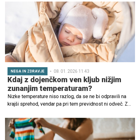
08. 01. 2026 11.43
NEGA IN ZDRAVJE
Kdaj z dojenčkom ven kljub nižjim
zunanjim temperaturam?
Nizke temperature niso razlog, da se ne bi odpravili na
krajši sprehod, vendar pa pri tem previdnost ni odveč. Za
kaj vse je treba poskrbeti? Preverite.