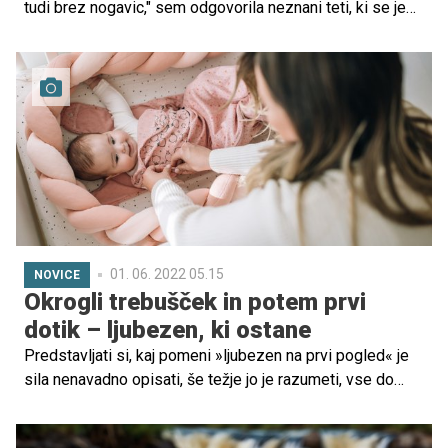
tudi brez nogavic," sem odgovorila neznani teti, ki se je
kar sama razglasila za poklicano "rešiteljico" mojega
dojenčka. "Ja, vendar on je DOJENČEK," je poudarila.
01. 06. 2022 05.15
NOVICE
Okrogli trebušček in potem prvi
dotik – ljubezen, ki ostane
Predstavljati si, kaj pomeni »ljubezen na prvi pogled« je
sila nenavadno opisati, še težje jo je razumeti, vse do
trenutka ko postaneš mama.