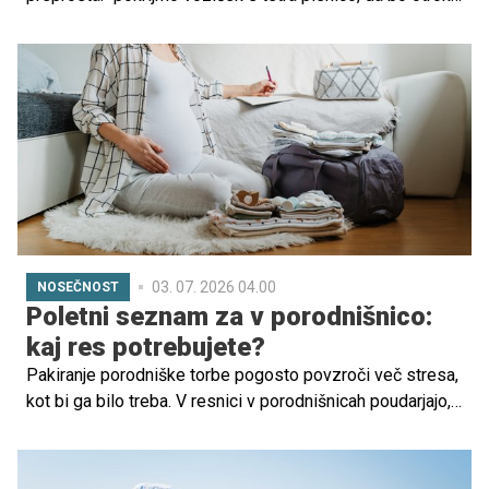
v senci."Na videz logična rešitev, v praksi pa ena
najpogostejših napak, ki lahko poveča tveganje za
pregrevanje otroka.
03. 07. 2026 04.00
NOSEČNOST
Poletni seznam za v porodnišnico:
kaj res potrebujete?
Pakiranje porodniške torbe pogosto povzroči več stresa,
kot bi ga bilo treba. V resnici v porodnišnicah poudarjajo,
da ne potrebujete veliko stvari, večino osnov (plenice,
mrežaste spodnjice, vložke, odejice) pogosto zagotovijo
že tam.