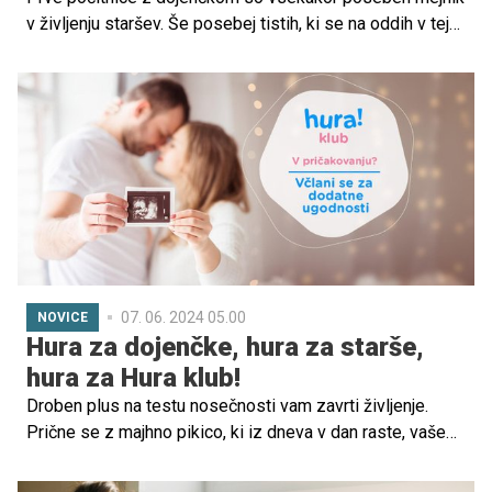
v življenju staršev. Še posebej tistih, ki se na oddih v tej
vlogi odpravljate prvič. Kako se lotiti iskanja prave
destinacije? Kaj spakirati? Kako poskrbeti, da bo
dojenčku udobno? To je le nekaj vprašanj, ki vam trenutno
verjetno rojijo po glavi. A brez skrbi, pripravili smo nekaj
praktičnih nasvetov, z upoštevanjem katerih bo poletni
dopust z dojenčkom čista petka!
07. 06. 2024 05.00
NOVICE
Hura za dojenčke, hura za starše,
hura za Hura klub!
Droben plus na testu nosečnosti vam zavrti življenje.
Prične se z majhno pikico, ki iz dneva v dan raste, vaše
misli pa okupirajo izbira imena, priprave na porod, urejanje
otroške sobice in seveda izbiranje 1001 stvari za