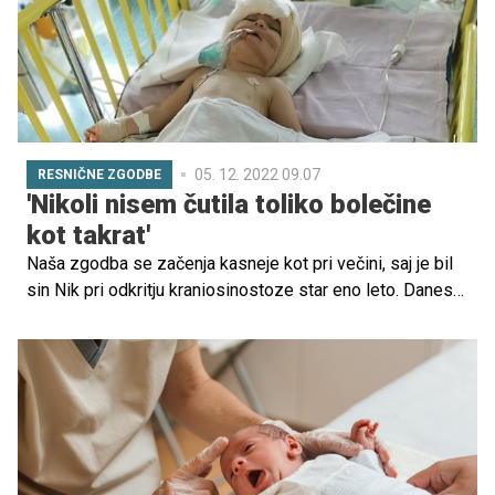
Tudi večerni izhodi in zabave so bili nekoč komaj
pričakani, danes so prestiž in včasih ob silni utrujenosti
ter izčrpanosti celo muka.
05. 12. 2022 09.07
RESNIČNE ZGODBE
'Nikoli nisem čutila toliko bolečine
kot takrat'
Naša zgodba se začenja kasneje kot pri večini, saj je bil
sin Nik pri odkritju kraniosinostoze star eno leto. Danes
je star dve leti in pol. Živahen, nasmejan, srčen, močan in
ZDRAV.