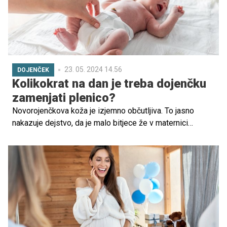
23. 05. 2024 14.56
DOJENČEK
Kolikokrat na dan je treba dojenčku
zamenjati plenico?
Novorojenčkova koža je izjemno občutljiva. To jasno
nakazuje dejstvo, da je malo bitjece že v maternici
zaščiteno z mastno, siru podobno plastjo maščobe,
imenovano vernix. Ta začne nastajati proti koncu drugega
trimesečja nosečnosti in med drugim služi kot naravni
vlažilec ter ščiti pred bakterijskimi okužbami. Po rojstvu
skrb za nego njegove občutljive kože prevzameta
novopečena starša. Posebno pozornost je treba nameniti
zlasti izbiri plenic, ki bodo dojenčku najbolj odgovarjale in
ne bodo dopuščale pojava pleničnega izpuščaja. Naloga