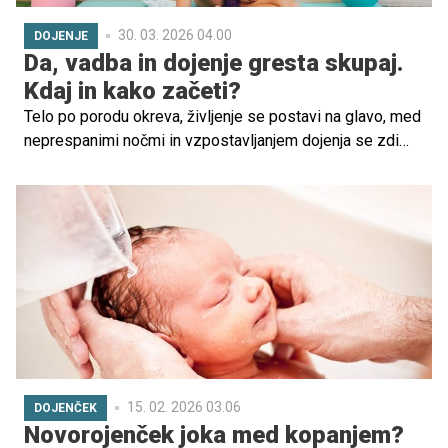
30. 03. 2026 04.00
DOJENJE
Da, vadba in dojenje gresta skupaj.
Kdaj in kako začeti?
Telo po porodu okreva, življenje se postavi na glavo, med
neprespanimi nočmi in vzpostavljanjem dojenja se zdi
vadba zadnja misel. A pravilno izbrana, umirjena telesna
aktivnost lahko že kmalu občutno izboljša splošno
počutje, držo, prekrvavitev, prebavo, spanje in
samozavest. In kar je zelo pomembno – brez
negativnega vpliva na dojenje, je na Strokovnem srečanju
o dojenju in laktaciji v organizaciji Unicefa Slovenija
poudarila fizioterapevtka iz Splošne bolnišnice Celje,
Tanja Marušič.
15. 02. 2026 03.06
DOJENČEK
Novorojenček joka med kopanjem?