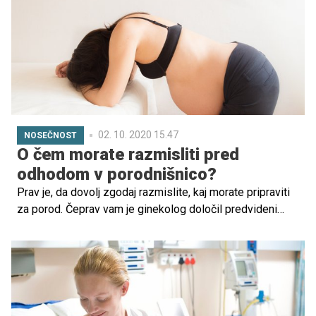
02. 10. 2020 15.47
NOSEČNOST
O čem morate razmisliti pred
odhodom v porodnišnico?
Prav je, da dovolj zgodaj razmislite, kaj morate pripraviti
za porod. Čeprav vam je ginekolog določil predvideni
datum, bo povsem normalno, če boste rodili kadarkoli v
obdobju petih tednov okoli tega tedna.