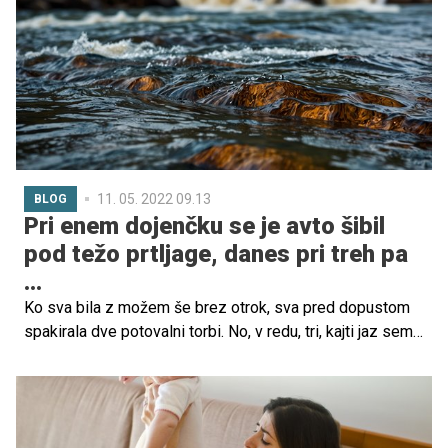
11. 05. 2022 09.13
BLOG
Pri enem dojenčku se je avto šibil
pod težo prtljage, danes pri treh pa
...
Ko sva bila z možem še brez otrok, sva pred dopustom
spakirala dve potovalni torbi. No, v redu, tri, kajti jaz sem
zase vedno vzela kar nekaj dodatnih parov prelepih
čevljev "za vsak primer" (in vedno se je izkazalo, da niso
potovali zaman). Po prihodu prvorojenca Matevža pa je
pakiranje postalo pravi podvig. Pred odhodom se je