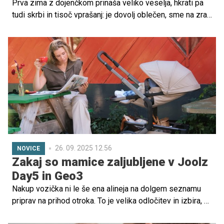
Prva zima z dojenčkom prinaša veliko veselja, hkrati pa
tudi skrbi in tisoč vprašanj: je dovolj oblečen, sme na zrak
tudi v mrazu, ga bo v vozičku zeblo ali mu bo prevroče,
kako prezračevati prostore, kakšna naj bo temperatura v
kopalnici, kako pozimi negovati občutljivo dojenčkovo
kožo, ali moram ob prehladu takoj k zdravniku, kaj storiti
ob zamašenem nosku ... Strah, da bi ravnali narobe, je
povsem razumljiv.
26. 09. 2025 12.56
NOVICE
Zakaj so mamice zaljubljene v Joolz
Day5 in Geo3
Nakup vozička ni le še ena alineja na dolgem seznamu
priprav na prihod otroka. To je velika odločitev in izbira, ki
bo mesece (morda celo leta) spremljala družino na