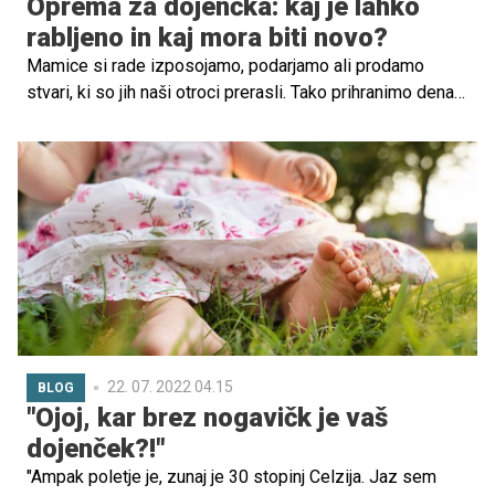
Oprema za dojenčka: kaj je lahko
rabljeno in kaj mora biti novo?
Mamice si rade izposojamo, podarjamo ali prodamo
stvari, ki so jih naši otroci prerasli. Tako prihranimo denar
in obenem tudi varujemo okolje. A vendar je treba biti
pozoren pri opremi za dojenčka – določenih stvari ni
dobro prevečkrat uporabiti. Preverite, kaj je pametno
kupiti novo in kaj je popolnoma v redu tudi rabljeno!
22. 07. 2022 04.15
BLOG
"Ojoj, kar brez nogavičk je vaš
dojenček?!"
"Ampak poletje je, zunaj je 30 stopinj Celzija. Jaz sem