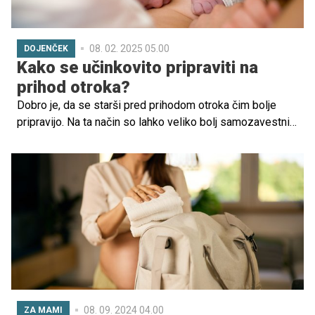
08. 02. 2025 05.00
DOJENČEK
Kako se učinkovito pripraviti na
prihod otroka?
Dobro je, da se starši pred prihodom otroka čim bolje
pripravijo. Na ta način so lahko veliko bolj samozavestni
in suvereni, prehod v starševstvo pa je olajšano.
Preberite si napotke, s katerimi se boste počutili
organizirane in pripravljene na dogodek, ki vam bo za
vselej spremenil življenje: rojstvo otroka.
08. 09. 2024 04.00
ZA MAMI