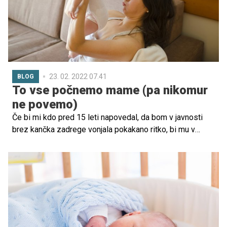
avtomobil šibil pod težo ogromno prtljage, pretežno
namenjene negi enega samcatega dojenčka. Prtljažnik je
bil napolnjen vse do vrha, na strehi je bil prenapolnjen
potovalni kovček in prtljago, ki je nisva mogla stlačiti
drugam, sva porinila pod avtomobilske sedeže.
23. 02. 2022 07.41
BLOG
To vse počnemo mame (pa nikomur
ne povemo)
Če bi mi kdo pred 15 leti napovedal, da bom v javnosti
brez kančka zadrege vonjala pokakano ritko, bi mu v
navalu smeha verjetno odgovorila, da nikoli in nikdar. No,
zarečenega kruha se največ poje.