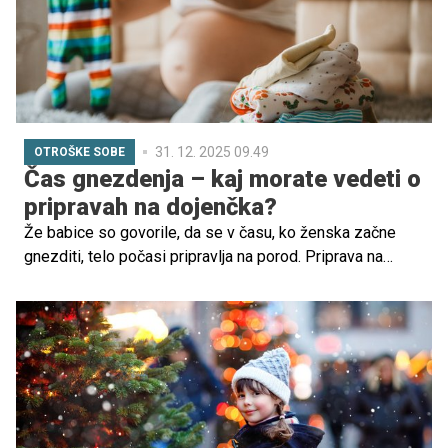
31. 12. 2025 09.49
OTROŠKE SOBE
Čas gnezdenja – kaj morate vedeti o
pripravah na dojenčka?
Že babice so govorile, da se v času, ko ženska začne
gnezditi, telo počasi pripravlja na porod. Priprava na
dojenčka je prijetna, vznemirljiva in edinstvena izkušnja.
Dobro zasnovana otroška sobica ali kotiček za dojenčka
pa ne zagotavljata le varnega in udobnega prostora za
novega družinskega člana, temveč tudi pomagata
ustvariti negovalno okolje, ki spodbuja njegovo rast in
razvoj. A kako se lotiti priprav? Za vas imamo nekaj
uporabnih nasvetov.