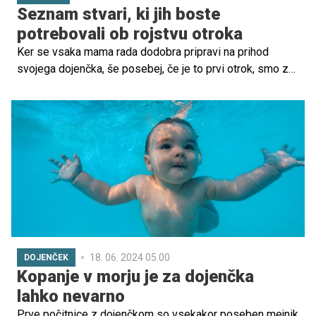
Seznam stvari, ki jih boste
potrebovali ob rojstvu otroka
Ker se vsaka mama rada dodobra pripravi na prihod
svojega dojenčka, še posebej, če je to prvi otrok, smo za
vas pripravili seznam vseh pripomočkov in opreme, ki
pridejo v poštev pri pripravah. Da boste popolnoma
pripravljeni in brezskrbni, sledite spodnjim navodilom.
18. 06. 2024 05.00
DOJENČEK
Kopanje v morju je za dojenčka
lahko nevarno
Prve počitnice z dojenčkom so vsekakor poseben mejnik