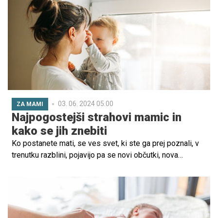
prihajajočega dojenčka.
03. 06. 2024 05.00
ZA MAMI
Najpogostejši strahovi mamic in
kako se jih znebiti
Ko postanete mati, se ves svet, ki ste ga prej poznali, v
trenutku razblini, pojavijo pa se novi občutki, nova
spoznanja in dojemanja, zaradi katerih tudi nekoliko bolje
razumete lastne starše in njihove strahove.