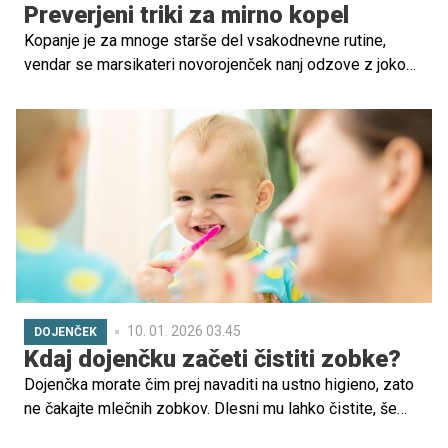
Preverjeni triki za mirno kopel
Kopanje je za mnoge starše del vsakodnevne rutine,
vendar se marsikateri novorojenček nanj odzove z jokom
in nelagodjem. To je povsem običajno in ne pomeni, da
starši delajo kaj narobe. Razlogi za odpor do kopanja so
pri dojenčkih različni, dobra novica pa je, da obstajajo
preprosti, preverjeni načini, kako kopanje spremeniti v
prijetnejšo izkušnjo.
10. 01. 2026 03.45
DOJENČEK
Kdaj dojenčku začeti čistiti zobke?
Dojenčka morate čim prej navaditi na ustno higieno, zato
ne čakajte mlečnih zobkov. Dlesni mu lahko čistite, še
preden izraste prvi zob.