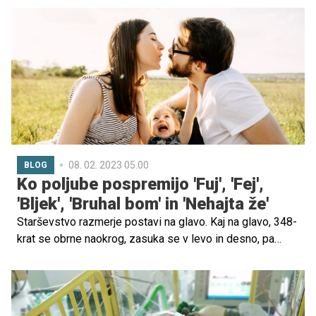
Temperature v vozičku posledično kaj kmalu lahko
podobne tistim v zaprtem, vročem avtomobilu, zato
bodite skrajno previdni.
08. 02. 2023 05.00
BLOG
Ko poljube pospremijo 'Fuj', 'Fej',
'Bljek', 'Bruhal bom' in 'Nehajta že'
Starševstvo razmerje postavi na glavo. Kaj na glavo, 348-
krat se obrne naokrog, zasuka se v levo in desno, pa
počez, gor in dol ter znova naokoli. Na vseh področjih.
Zmenki so po novem kavica v lokalu, kratek sprehod v
naravi v soboto popoldne, tudi skupna vožnja iz službe.
Vse brez otrok, seveda, in po možnosti v dragoceni tišini.