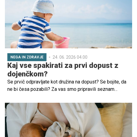
24. 06. 2026 04.00
NEGA IN ZDRAVJE
Kaj vse spakirati za prvi dopust z
dojenčkom?
Se prvič odpravljate kot družina na dopust? Se bojite, da
ne bi česa pozabili? Za vas smo pripravili seznam
opravkov in reči, ki jih morate pripraviti za mirno in
brezskrbno dopustovanje z dojenčkom.