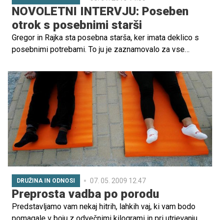
NOVOLETNI INTERVJU: Poseben
otrok s posebnimi starši
Gregor in Rajka sta posebna starša, ker imata deklico s
posebnimi potrebami. To ju je zaznamovalo za vse
življenje. A Lizino rojstvo ju je še bolj povezalo in utrdilo
njuno zvezo.
07. 05. 2009 12.47
DRUŽINA IN ODNOSI
Preprosta vadba po porodu
Predstavljamo vam nekaj hitrih, lahkih vaj, ki vam bodo
pomagale v boju z odvečnimi kilogrami in pri utrjevanju