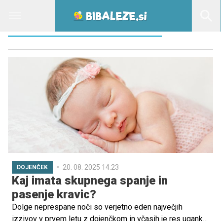
TELOVADBA Z DOJENČKOM
20. 08. 2025 14.23
DOJENČEK
Kaj imata skupnega spanje in
pasenje kravic?
Dolge neprespane noči so verjetno eden največjih
izzivov v prvem letu z dojenčkom in včasih je res uganka,