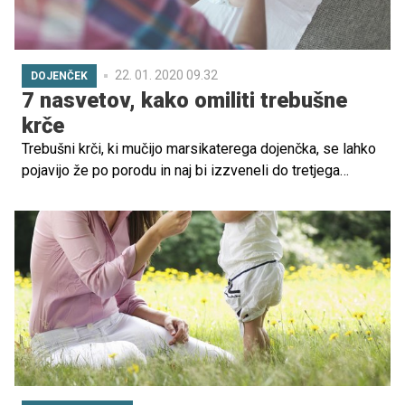
22. 01. 2020 09.32
DOJENČEK
7 nasvetov, kako omiliti trebušne
krče
Trebušni krči, ki mučijo marsikaterega dojenčka, se lahko
pojavijo že po porodu in naj bi izzveneli do tretjega
meseca starosti. Dojenčki se v intenzivnem joku, ki se
običajno pojavi v večernih urah, zvijajo, napenjajo in imajo
vetrove. Kako jim pomagati?