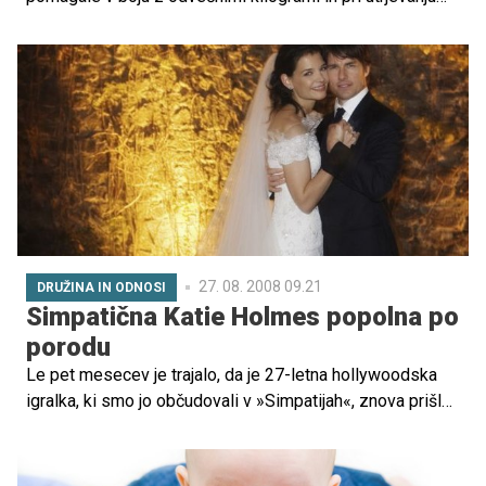
mišic. Vse to na zabaven način za vas in vašega
dojenčka.
27. 08. 2008 09.21
DRUŽINA IN ODNOSI
Simpatična Katie Holmes popolna po
porodu
Le pet mesecev je trajalo, da je 27-letna hollywoodska
igralka, ki smo jo občudovali v »Simpatijah«, znova prišla
v formo in se znebila poporodnega trebuščka.