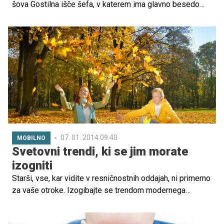
šova Gostilna išče šefa, v katerem ima glavno besedo
rockabilly šef in strog mentor Bine Volčič. Vsak
ponedeljek ob 20. uri pa bo prelestna Lili Žagar o
dogajanju poklepetala s komentatorji, in sicer Markom
Pavčnikom, kuharskim mojstrom, Savino Atai,
nutricionistko, in Mišom Stevanovičem, gostincem.
Voditeljica se tako po rojstvu drugega otroka, hčerke Inje,
vrača na male zaslone. Zaupala nam je, kako ji uspe
združiti materinstvo s službenimi obveznostmi.
07. 01. 2014 09.40
MOBILNO
Svetovni trendi, ki se jim morate
izogniti
Starši, vse, kar vidite v resničnostnih oddajah, ni primerno
za vaše otroke. Izogibajte se trendom modernega
starševstva, ki narekujejo zgodnje športne treninge, dieto
za dojenčke, šeškanje kot učinkovito kazen, odpiranje