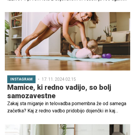
zakaj se dojenček zbuja sredi noči. A nekaj rešitev je,
med njimi tudi pasenje kravic. Poglejte, zakaj ...
17. 11. 2024 02.15
INSTAGRAM
Mamice, ki redno vadijo, so bolj
samozavestne
Zakaj sta miganje in telovadba pomembna že od samega
začetka? Kaj z redno vadbo pridobijo dojenčki in kaj
njihove matere? Kakšne so prednosti telovadbe in
kakšne so lahko posledice nepravilnega izvajanja vaj? O
vsem tem smo se pogovarjali z Nino V. Pečnik,