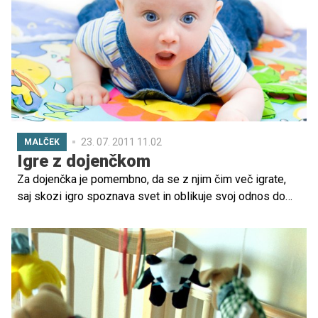
Facebook profila za najmlajše, ličenje princesk …
23. 07. 2011 11.02
MALČEK
Igre z dojenčkom
Za dojenčka je pomembno, da se z njim čim več igrate,
saj skozi igro spoznava svet in oblikuje svoj odnos do
sebe in okolice.