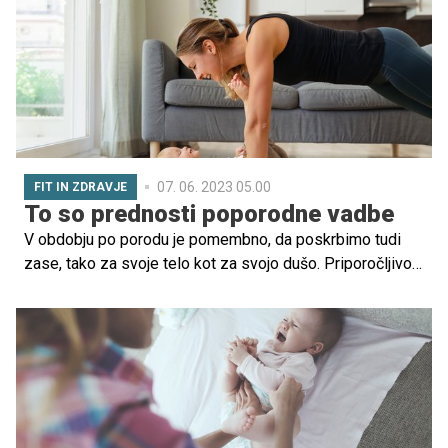
certificirano inštruktorico za masažo dojenčkov z
mednarodno licenco IAIM, certificirano inštruktorico za
masažo otrok z mednarodno licenco MISP in certificirano
inštruktorico joge za otroke (YAI), certificirano vaditeljico
varne vadbe za mamice in dojenčke, BFM praktikantko,
predavateljico v šoli za starše in organizatorko uspešnih
mednarodnih strokovnih seminarjev za inštruktorje.
07. 06. 2023 05.00
FIT IN ZDRAVJE
To so prednosti poporodne vadbe
V obdobju po porodu je pomembno, da poskrbimo tudi
zase, tako za svoje telo kot za svojo dušo. Priporočljivo
je, da se lotimo vadbe, s katero se bomo počasi, a
zanesljivo vrnili v formo in se mentalno tudi razbremenili.
O prednostih poporodne vadbe smo se pogovarjali s
profesorico športne vzgoje in inštruktorico poporodne
vadbe.