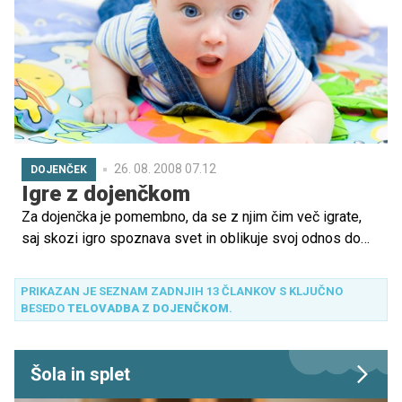
26. 08. 2008 07.12
DOJENČEK
Igre z dojenčkom
Za dojenčka je pomembno, da se z njim čim več igrate,
saj skozi igro spoznava svet in oblikuje svoj odnos do
sebe in okolice.
PRIKAZAN JE SEZNAM ZADNJIH 13 ČLANKOV S KLJUČNO
BESEDO
TELOVADBA Z DOJENČKOM
.
Šola in splet