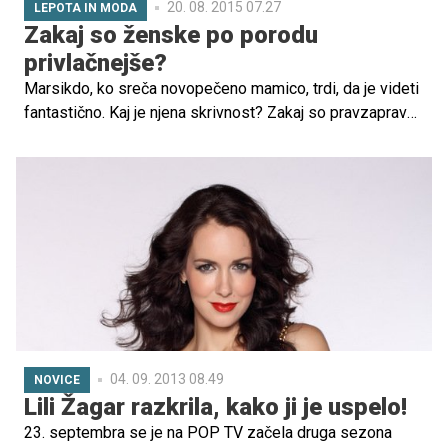
20. 08. 2015 07.27
LEPOTA IN MODA
Zakaj so ženske po porodu
privlačnejše?
Marsikdo, ko sreča novopečeno mamico, trdi, da je videti
fantastično. Kaj je njena skrivnost? Zakaj so pravzaprav
ženske po porodu videti privlačnejše?
04. 09. 2013 08.49
NOVICE
Lili Žagar razkrila, kako ji je uspelo!
23. septembra se je na POP TV začela druga sezona