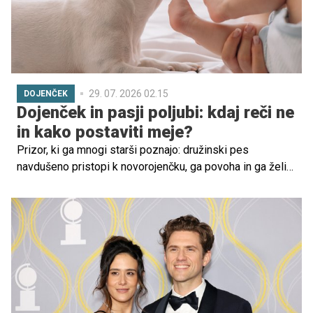
29. 07. 2026 02.15
DOJENČEK
Dojenček in pasji poljubi: kdaj reči ne
in kako postaviti meje?
Prizor, ki ga mnogi starši poznajo: družinski pes
navdušeno pristopi k novorojenčku, ga povoha in ga želi
'poljubiti' z lizanjem po obrazu, rokah ali nogah. Za
marsikoga je to znak nežnosti in sprejemanja novega
člana družine, vendar se hkrati pojavi vprašanje: je pasje
lizanje dojenčka varno ali bi ga morali preprečiti?