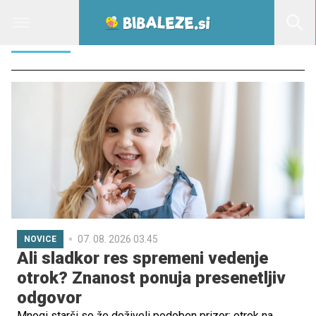
STARŠI
07. 08. 2026 03.45
NOVICE
Ali sladkor res spremeni vedenje
otrok? Znanost ponuja presenetljiv
odgovor
Mnogi starši so že doživeli podoben prizor: otrok na