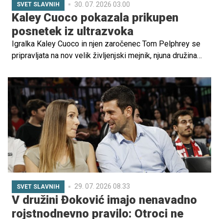
30. 07. 2026 03.00
SVET SLAVNIH
Kaley Cuoco pokazala prikupen
posnetek iz ultrazvoka
Igralka Kaley Cuoco in njen zaročenec Tom Pelphrey se
pripravljata na nov velik življenjski mejnik, njuna družina
se bo kmalu povečala za še eno članico. Zvezdnica je ob
veseli novici delila tudi zabaven utrinek z ultrazvočnega
pregleda, ki je nasmejal njene oboževalce po vsem svetu.
29. 07. 2026 08.33
SVET SLAVNIH
V družini Đoković imajo nenavadno
rojstnodnevno pravilo: Otroci ne