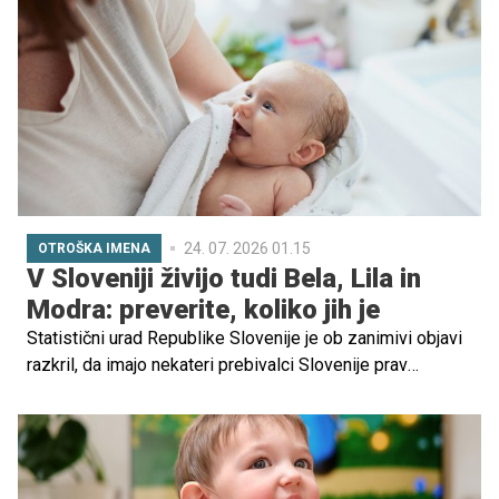
otroku res koristil ali bo postal le še ena obveznost za
odrasle?
24. 07. 2026 01.15
OTROŠKA IMENA
V Sloveniji živijo tudi Bela, Lila in
Modra: preverite, koliko jih je
Statistični urad Republike Slovenije je ob zanimivi objavi
razkril, da imajo nekateri prebivalci Slovenije prav
posebna, barvita imena. Med nami tako živijo ženske z
imeni Bela, Lila, Roza, Zlata, Modra in Vijola.