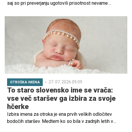
saj so pri preverjanju ugotovili prisotnost nevarne
kemikalije, ki lahko predstavlja tveganje za zdravje otrok.
27. 07. 2026 09.09
OTROŠKA IMENA
To staro slovensko ime se vrača:
vse več staršev ga izbira za svoje
hčerke
Izbira imena za otroka je ena prvih velikih odločitev
bodočih staršev. Medtem ko so bila v zadnjih letih v
ospredju kratka mednarodna imena, se vse več družin