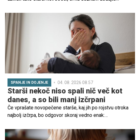
Lovrenška jezera na Pohorju.
04. 08. 2026 08.57
SPANJE IN DOJENJE
Starši nekoč niso spali nič več kot
danes, a so bili manj izčrpani
Če vprašate novopečene starše, kaj jih po rojstvu otroka
najbolj izčrpa, bo odgovor skoraj vedno enak:
pomanjkanje spanca. A zanimivo je, da po ugotovitvah
antropologov in raziskovalcev spanja naši predniki
starševstva verjetno niso doživljali kot tako izrazito