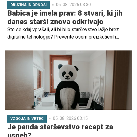
06. 08. 2026 03.30
DRUŽINA IN ODNOSI
Babica je imela prav: 8 stvari, ki jih
danes starši znova odkrivajo
Ste se kdaj vprašali, ali bi bilo starševstvo lažje brez
digitalne tehnologije? Preverite osem preizkušenih
vzgojnih praks iz časa naših babic, ki danes znova
pridobivajo na veljavi in pomagajo otrokom pri grajenju
samostojnosti ter samozavesti.
05. 08. 2026 03.15
VZGOJA IN VRTEC
Je panda starševstvo recept za
uspeh?