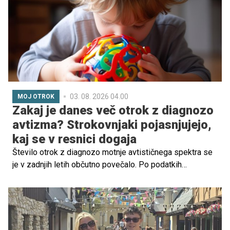
neprespanega in izčrpavajočega, kot ga pogosto
doživljamo danes. Zakaj?
03. 08. 2026 04.00
MOJ OTROK
Zakaj je danes več otrok z diagnozo
avtizma? Strokovnjaki pojasnjujejo,
kaj se v resnici dogaja
Število otrok z diagnozo motnje avtističnega spektra se
je v zadnjih letih občutno povečalo. Po podatkih
ameriškega Centra za nadzor in preprečevanje bolezni
(CDC) ima danes avtizem približno vsak 31. otrok. Ta
podatek pri številnih starših vzbuja skrb in odpira
vprašanja, ali avtizem postaja vse pogostejši ali pa ga
danes le bolje prepoznamo.