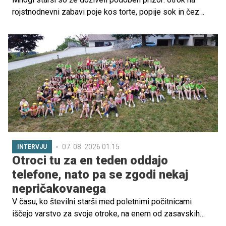
rojstnodnevni zabavi poje kos torte, popije sok in čez
nekaj minut neusmiljeno teka naokrog, glasno govori in se
zdi poln energije. Zato ne preseneča, da je med najbolj
razširjenimi prepričanji o prehrani otrok tudi to, da sladkor
povzroča hiperaktivnost. Toda kaj o tem pravi znanost?
07. 08. 2026 01.15
INTERVJU
Otroci tu za en teden oddajo
telefone, nato pa se zgodi nekaj
nepričakovanega
V času, ko številni starši med poletnimi počitnicami
iščejo varstvo za svoje otroke, na enem od zasavskih
hribov že vrsto let nastaja zgodba, ki dokazuje, da je