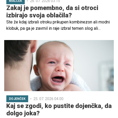
26. 07. 2026 03.15
MALČEK
Zakaj je pomembno, da si otroci
izbirajo svoja oblačila?
Ste že kdaj izbrali otroku prikupen kombinezon ali modni
klobuk, pa ga je zavrnil in raje izbral temen slog ali
mavrično tutu krilo? Izbira oblačil je pomemben del
otrokovega samoizražanja in razvoja samostojnosti. V
tem članku boste izvedeli, zakaj je dobro otrokom
dovoliti, da sami izbirajo svoja oblačila, ter kako lahko
starši k temu procesu prijazno in učinkovito pristopijo.
25. 07. 2026 04.00
DOJENČEK
Kaj se zgodi, ko pustite dojenčka, da
dolgo joka?