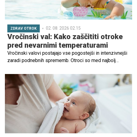
02. 08. 2026 02.15
ZDRAV OTROK
Vročinski val: Kako zaščititi otroke
pred nevarnimi temperaturami
Vročinski valovi postajajo vse pogostejši in intenzivnejši
zaradi podnebnih sprememb. Otroci so med najbolj
ranljivimi skupinami, saj njihova telesa še niso v celoti
razvita za učinkovito uravnavanje telesne temperature.
Zato je ključnega pomena, da starši in skrbniki sprejmejo
ustrezne ukrepe za zaščito otrok pred visokimi
temperaturami.