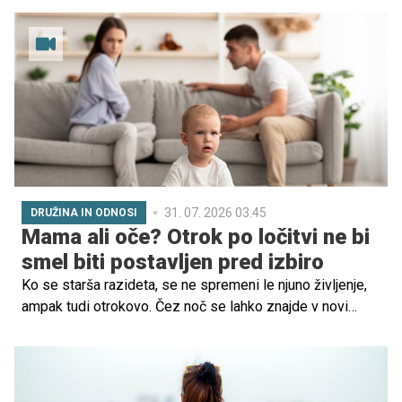
Njegove besede o vzgoji so mnoge starše spodbudile k
razmisleku o tem, koliko prostora otrokom zares
pustimo, da najdejo svojo pot.
31. 07. 2026 03.45
DRUŽINA IN ODNOSI
Mama ali oče? Otrok po ločitvi ne bi
smel biti postavljen pred izbiro
Ko se starša razideta, se ne spremeni le njuno življenje,
ampak tudi otrokovo. Čez noč se lahko znajde v novi
realnosti, z dvema domovoma, drugačnimi pravili in
vprašanjem, kako bo zdaj videti njegovo vsakdanje
življenje. A ena stvar ostaja nespremenjena: otrok še
vedno potrebuje oba starša.