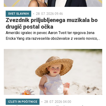
28. 07. 2026 09.46
SVET SLAVNIH
Zvezdnik priljubljenega muzikala bo
drugič postal očka
Ameriški igralec in pevec Aaron Tveit ter njegova žena
Ericka Yang sta razveselila oboževalce z veselo novico,
da pričakujeta drugega otroka. Novico sta sporočila na
družbenih omrežjih z nizom poletnih družinskih fotografij,
na katerih je Ericka pokazala tudi že lepo zaobljen
nosečniški trebušček.
28. 07. 2026 04.00
IZLETI IN POČITNICE