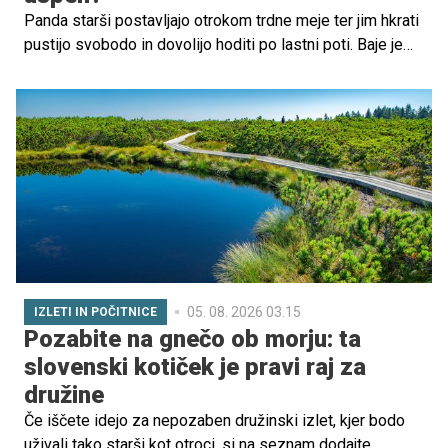
Panda starši postavljajo otrokom trdne meje ter jim hkrati
pustijo svobodo in dovolijo hoditi po lastni poti. Baje je
opisano recept, kako vzgojiti uspešne posameznike.
05. 08. 2026 03.15
IZLETI IN POČITNICE
Pozabite na gnečo ob morju: ta
slovenski kotiček je pravi raj za
družine
Če iščete idejo za nepozaben družinski izlet, kjer bodo
uživali tako starši kot otroci, si na seznam dodajte