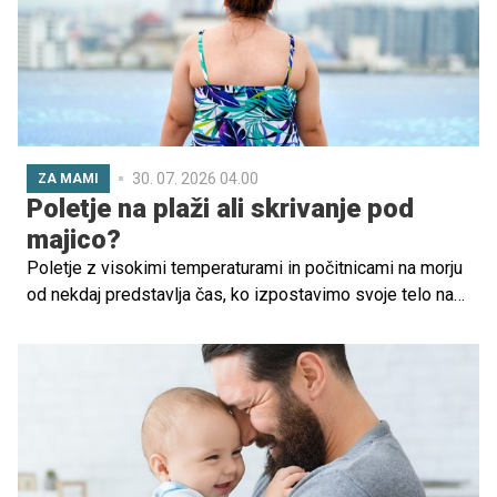
30. 07. 2026 04.00
ZA MAMI
Poletje na plaži ali skrivanje pod
majico?
Poletje z visokimi temperaturami in počitnicami na morju
od nekdaj predstavlja čas, ko izpostavimo svoje telo na
ogled drugim. Mozoljast hrbet, trebuh, ki se naguba, ko
se usedeš, krive noge, roke brez kančka mišične mase
ali rane po poskusu samopoškodovanja. Če lahko to
skozi jesen, zimo in pomlad uspešno prekrivamo z
ohlapnimi dolgimi oblačili, poleti s tem pritegnemo
dodatno pozornost. In dodatne pozornosti si mladostniki,
ki želijo ostati "nevidni", ne želijo.