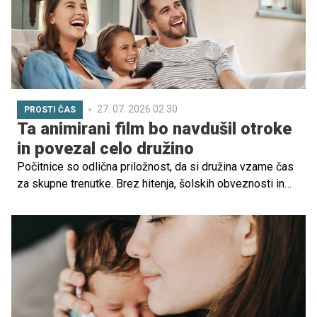
27. 07. 2026 02.30
PROSTI ČAS
Ta animirani film bo navdušil otroke
in povezal celo družino
Počitnice so odlična priložnost, da si družina vzame čas
za skupne trenutke. Brez hitenja, šolskih obveznosti in
vsakodnevnega urnika. Ena od idej za prijeten večer
doma je tudi ogled kakovostnega animiranega filma, ki bo
zabaval otroke, hkrati pa ponudil teme za pogovor tudi
odraslim.