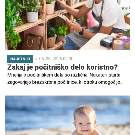
poudarila, da za ljubeč dom niso najpomembnejši veliki
prostori in popolni pogoji, ampak odnosi, bližina in
občutek varnosti.
06. 08. 2026 04.00
NAJSTNIKI
Zakaj je počitniško delo koristno?
Mnenja o počitniškem delu so različna. Nekateri starši
zagovarjajo brezskrbne počitnice, ki otroku omogočijo
počitek in prostočasne aktivnosti, drugi pa so privrženci
privzgajanja delovnih navad. V tem primeru je odlična
izbira počitniško delo.