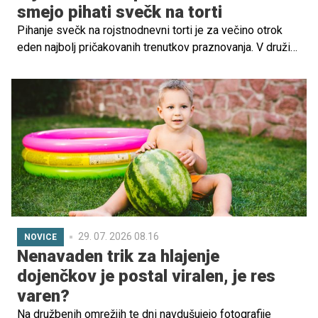
smejo pihati svečk na torti
Pihanje svečk na rojstnodnevni torti je za večino otrok
eden najbolj pričakovanih trenutkov praznovanja. V družini
enega najboljših teniških igralcev vseh časov pa je
nekoliko drugače. Otroka Novaka in Jelene Đoković
namreč svečk na rojstnodnevni torti ne upihneta.
29. 07. 2026 08.16
NOVICE
Nenavaden trik za hlajenje
dojenčkov je postal viralen, je res
varen?
Na družbenih omrežjih te dni navdušujejo fotografije