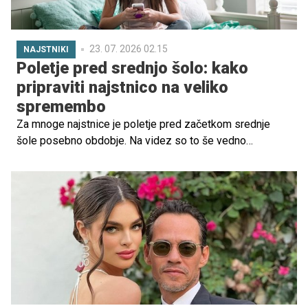
23. 07. 2026 02.15
NAJSTNIKI
Poletje pred srednjo šolo: kako
pripraviti najstnico na veliko
spremembo
Za mnoge najstnice je poletje pred začetkom srednje
šole posebno obdobje. Na videz so to še vedno
počitnice, čas brez zgodnjega vstajanja, testov in
domačih nalog, v ozadju pa se pogosto pojavljajo
vznemirjenje, pričakovanje in tudi strah pred neznanim.