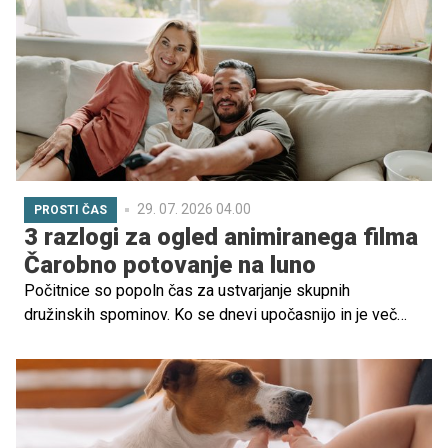
izlet, igro, dejavnost ali zaslon, samo da ne bi doživljali
dolgčasa.
29. 07. 2026 04.00
PROSTI ČAS
3 razlogi za ogled animiranega filma
Čarobno potovanje na luno
Počitnice so popoln čas za ustvarjanje skupnih
družinskih spominov. Ko se dnevi upočasnijo in je več
časa za druženje, je lahko odlična ideja tudi domači
filmski večer, ob katerem se otroci prepustijo domišljiji,
starši pa se za nekaj trenutkov vrnejo v svet otroške
radovednosti.