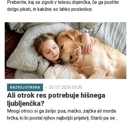
Preberite, kaj se zgodi v telesu dojenčka, če ga pustite
dolgo jokati, in kakšne so lahko posledice.
25. 07. 2026 03.30
RAZVOJ OTROKA
Ali otrok res potrebuje hišnega
ljubljenčka?
Mnogi otroci si ga želijo: psa, mačko, zajčka ali morda
hrčka, ki bi postal njihov najboljši prijatelj. Starši pa se
pogosto znajdejo pred dilemo: ali bo hišni ljubljenček