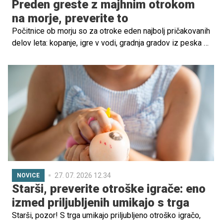
Preden greste z majhnim otrokom
na morje, preverite to
Počitnice ob morju so za otroke eden najbolj pričakovanih
delov leta: kopanje, igre v vodi, gradnja gradov iz peska in
dolgi dnevi na plaži. A strokovnjaki opozarjajo, da lahko
prav sproščeno poletno vzdušje starše hitro zavede v
lažen občutek varnosti.
27. 07. 2026 12.34
NOVICE
Starši, preverite otroške igrače: eno
izmed priljubljenih umikajo s trga
Starši, pozor! S trga umikajo priljubljeno otroško igračo,