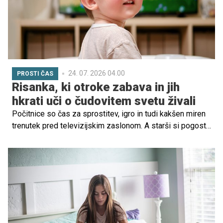
24. 07. 2026 04.00
PROSTI ČAS
Risanka, ki otroke zabava in jih
hkrati uči o čudovitem svetu živali
Počitnice so čas za sprostitev, igro in tudi kakšen miren
trenutek pred televizijskim zaslonom. A starši si pogosto
želijo, da bi otroci gledali vsebine, ki niso le zabavne,
ampak jih tudi nekaj naučijo. Ena takšnih je priljubljena
animirana serija Živalski preiskovalci, ki je na otroškem
programu OTO na sporedu vsak dan ob 17.50.