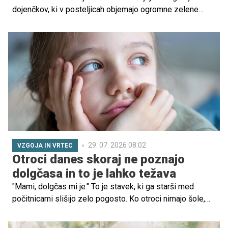
dojenčkov, ki v posteljicah objemajo ogromne zelene
melone.
29. 07. 2026 08.02
VZGOJA IN VRTEC
Otroci danes skoraj ne poznajo
dolgčasa in to je lahko težava
"Mami, dolgčas mi je." To je stavek, ki ga starši med
počitnicami slišijo zelo pogosto. Ko otroci nimajo šole,
urnikov in številnih dejavnosti, se lahko hitro pojavi
občutek, da jih moramo nenehno zabavati. Ponudimo jim