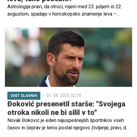
Astrologija pravi, da otroci, rojeni med 23. julijem in 22.
avgustom, spadajo v horoskopsko znamenje leva –
znamenje sonca, svetlobe in ognja. Že od rojstva
izžarevajo toplino, samozavest in močno osebnost, ki jo
je težko spregledati.
01. 08. 2026 02.30
SVET SLAVNIH
Đoković presenetil starše: "Svojega
otroka nikoli ne bi silil v to"
Novak Đoković je eden najuspešnejših športnikov vseh
časov in čeprav je tenis postal njegovo življenje, pravi, da
svojih otrok nikoli ne bi silil, da bi šli po njegovi poti.