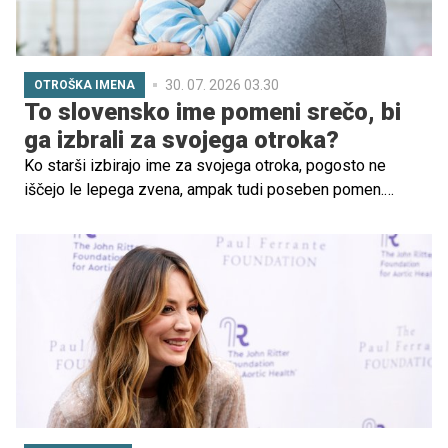
30. 07. 2026 03.30
OTROŠKA IMENA
To slovensko ime pomeni srečo, bi
ga izbrali za svojega otroka?
Ko starši izbirajo ime za svojega otroka, pogosto ne
iščejo le lepega zvena, ampak tudi poseben pomen.
Nekatera imena v sebi nosijo željo staršev, blagoslov ali
simboliko, ki spremlja otroka skozi življenje. Med takšna
spada tudi staro slovensko ime Srečko. Ime, ki že samo
s svojim pomenom izraža eno največjih želja za vsakega
otroka: srečo.