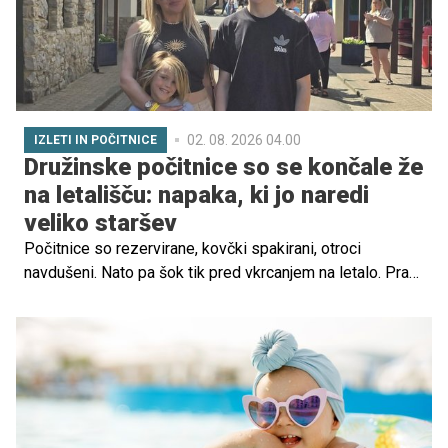
02. 08. 2026 04.00
IZLETI IN POČITNICE
Družinske počitnice so se končale že
na letališču: napaka, ki jo naredi
veliko staršev
Počitnice so rezervirane, kovčki spakirani, otroci
navdušeni. Nato pa šok tik pred vkrcanjem na letalo. Prav
to se je zgodilo britanski družini, ki je po dveh letih
varčevanja ostala na letališču zaradi podrobnosti, na
katero številni starši sploh ne pomislijo.