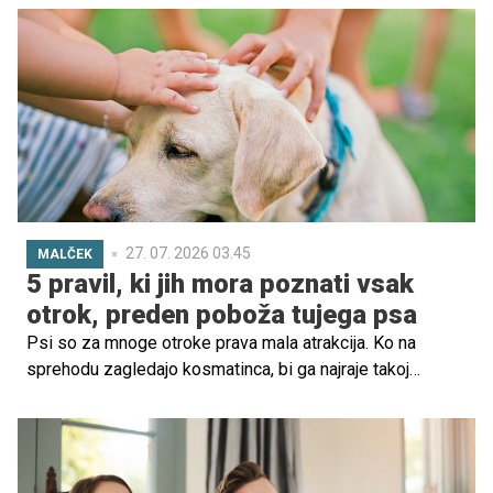
znova ozira k slovenski tradiciji. Med imeni, ki v zadnjem
času pridobivajo priljubljenost, je tudi Marjeta, ime z
bogato zgodovino, lepim pomenom in brezčasnim
zvenom.
27. 07. 2026 03.45
MALČEK
5 pravil, ki jih mora poznati vsak
otrok, preden poboža tujega psa
Psi so za mnoge otroke prava mala atrakcija. Ko na
sprehodu zagledajo kosmatinca, bi ga najraje takoj
pobožali, ga objeli ali stekli proti njemu. A strokovnjaki
opozarjajo: tudi prijazen in ljubek pes ni vedno pripravljen
na stik z neznancem. Otroci se morajo naučiti, kako se
psu približati na varen način – zase in za žival.