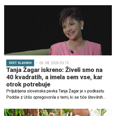
mogoče ustvariti nekaj izjemnega tudi brez velikih
proračunov. V Podkumu pri Zagorju ob Savi vsako poletje
zaživi Urlaub na vasi, brezplačen počitniški program, ki ga
z ogromno predanosti pripravlja ekipa prostovoljcev
Kulturnega društva Podkum.
06. 08. 2026 03.15
SVET SLAVNIH
Tanja Žagar iskreno: Živeli smo na
40 kvadratih, a imela sem vse, kar
otrok potrebuje
Priljubljena slovenska pevka Tanja Žagar je v podkastu
Poddie z Uršo spregovorila o temi, ki se tiče številnih
mladih družin. O pričakovanjih, materialnih dobrinah in
tem, kaj v resnici otroci najbolj potrebujejo za srečno
otroštvo. Ob tem se je spomnila svojega odraščanja in