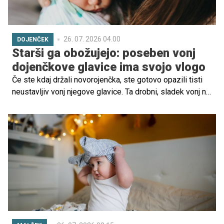
26. 07. 2026 04.00
DOJENČEK
Starši ga obožujejo: poseben vonj
dojenčkove glavice ima svojo vlogo
Če ste kdaj držali novorojenčka, ste gotovo opazili tisti
neustavljiv vonj njegove glavice. Ta drobni, sladek vonj ni
le prijeten občutek, temveč ima tudi biološko in
evolucijsko funkcijo, ki krepi vez med starši in otrokom.