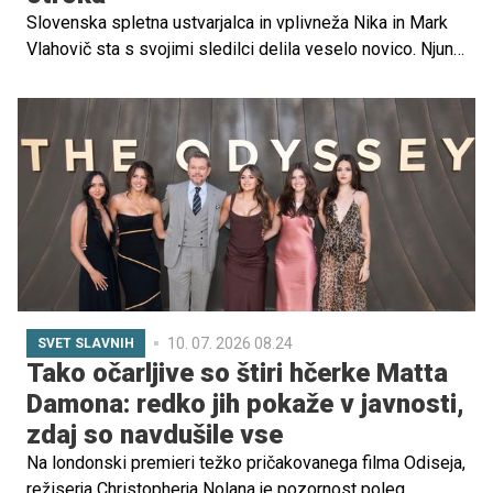
Slovenska spletna ustvarjalca in vplivneža Nika in Mark
Vlahovič sta s svojimi sledilci delila veselo novico. Njuna
družina se bo povečala. Po hčerki Illi, ki se je rodila maja
2024, pričakujeta drugega otroka.
10. 07. 2026 08.24
SVET SLAVNIH
Tako očarljive so štiri hčerke Matta
Damona: redko jih pokaže v javnosti,
zdaj so navdušile vse
Na londonski premieri težko pričakovanega filma Odiseja,
režiserja Christopherja Nolana je pozornost poleg