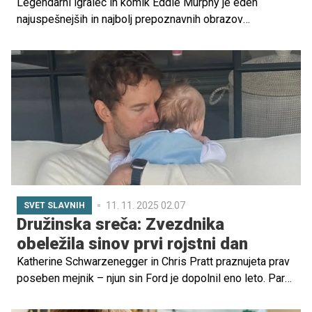
Legendarni igralec in komik Eddie Murphy je eden
najuspešnejših in najbolj prepoznavnih obrazov
Hollywooda. A za moškim, ki že pet desetletij navdušuje
občinstvo po vsem svetu, se skriva predvsem – oče.
11. 11. 2025 02.07
SVET SLAVNIH
Družinska sreča: Zvezdnika
obeležila sinov prvi rojstni dan
Katherine Schwarzenegger in Chris Pratt praznujeta prav
poseben mejnik – njun sin Ford je dopolnil eno leto. Par
je dogodek obeležil z objavo na Instagramu, kjer je 35-
letna mamica delila prikupen pregled Fordovega prvega