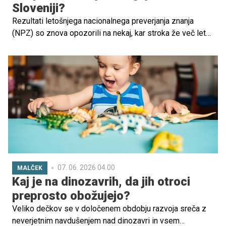
Sloveniji?
Rezultati letošnjega nacionalnega preverjanja znanja
(NPZ) so znova opozorili na nekaj, kar stroka že več let
izpostavlja kot enega ključnih izzivov slovenskega
šolskega sistema: bralna pismenost otrok pada ali
stagnira, pri najmlajših pa se težave kažejo zelo zgodaj.
07. 06. 2026 04.00
MALČEK
Kaj je na dinozavrih, da jih otroci
preprosto obožujejo?
Veliko dečkov se v določenem obdobju razvoja sreča z
neverjetnim navdušenjem nad dinozavri in vsem