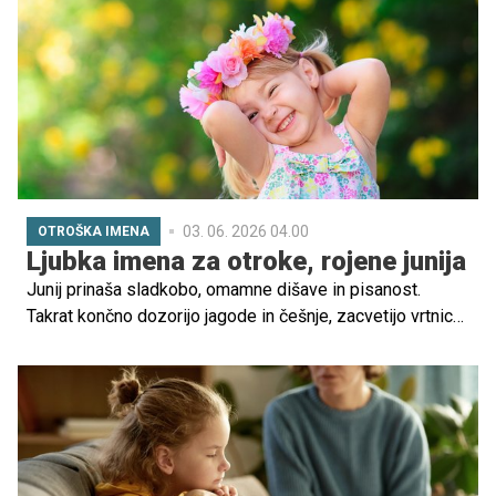
03. 06. 2026 04.00
OTROŠKA IMENA
Ljubka imena za otroke, rojene junija
Junij prinaša sladkobo, omamne dišave in pisanost.
Takrat končno dozorijo jagode in češnje, zacvetijo vrtnice,
hortenzije in številne medonosne cvetlice. Dan je dolg,
noči so kratke in tople. Numerološko gledano je šesti
mesec v letu poklon ljubezni, povezovanju, družini in
razmerjem. Skratka, časti vse lepo, kar nas obdaja in tudi
junijski otroci so pravi mali sončki. Preverite, kakšna
imena zanje predlaga numerologinja Lili Sorum.