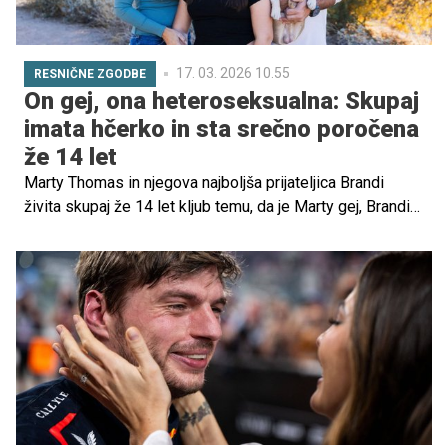
17. 03. 2026 10.55
RESNIČNE ZGODBE
On gej, ona heteroseksualna: Skupaj
imata hčerko in sta srečno poročena
že 14 let
Marty Thomas in njegova najboljša prijateljica Brandi
živita skupaj že 14 let kljub temu, da je Marty gej, Brandi
pa heteroseksualna. Skupaj imata 14-letno hčerko
Londyn in njuna nenavadna, tako imenovana 'sivkina
poroka', traja dlje in deluje bolje kot mnoge tradicionalne
poroke.