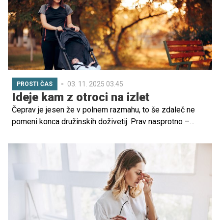
03. 11. 2025 03.45
PROSTI ČAS
Ideje kam z otroci na izlet
Čeprav je jesen že v polnem razmahu, to še zdaleč ne
pomeni konca družinskih doživetij. Prav nasprotno –
jesenski dnevi so popolna priložnost, da z otroki
preživite kakovosten čas, raziskujete zanimive kotičke in
skupaj odkrivate zgodbe, ki jih piše preteklost, tudi tiste,
ki jih hranijo muzeji.