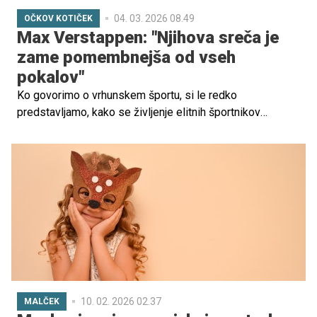
04. 03. 2026 08.49
OČKOV KOTIČEK
Max Verstappen: "Njihova sreča je
zame pomembnejša od vseh
pokalov"
Ko govorimo o vrhunskem športu, si le redko
predstavljamo, kako se življenje elitnih športnikov
prepleta z zasebnimi vlogami. Eden najbolj izpostavljenih
obrazov sodobne formule 1, Max Verstappen, ni le
večkratni svetovni prvak, temveč tudi partner in družinski
človek. Čeprav o svojem zasebnem življenju ne govori
pogosto, je prav njegova zadržanost zanimiv kontrast
svetu, ki ga zaznamujejo hitrost, pritisk in nenehna
medijska pozornost.
10. 02. 2026 02.37
MALČEK