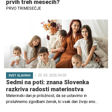
prvih treh mesecih?
PRVO TRIMESEČJE
25. 03. 2026 04.00
SVET SLAVNIH
Sedmi na poti: znana Slovenka
razkriva radosti materinstva
Materinski dan je priložnost, da se ustavimo in
prisluhnemo zgodbam žensk, ki vsak dan živijo eno
najlepših, a hkrati najzahtevnejših vlog. Vesna Radanić je