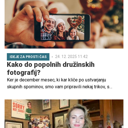
24. 12. 2025 11.42
IDEJE ZA PROSTI ČAS
Kako do popolnih družinskih
fotografij?
Ker je december mesec, ki kar kliče po ustvarjanju
skupnih spominov, smo vam pripravili nekaj trikov, s
katerimi bodo vaše fotografije še lepše – skoraj takšne,
kot bi vas fotografiral profesionalec.