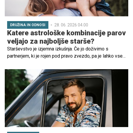
28. 06. 2026 04.00
DRUŽINA IN ODNOSI
Katere astrološke kombinacije parov
veljajo za najboljše starše?
Starševstvo je izjemna izkušnja. Če jo doživimo s
partnerjem, ki je rojen pod pravo zvezdo, pa je lahko vse
skupaj še toliko lepše. Preverite, katere kombinacije
znamenj so najprimernejše za skupno starševstvo.