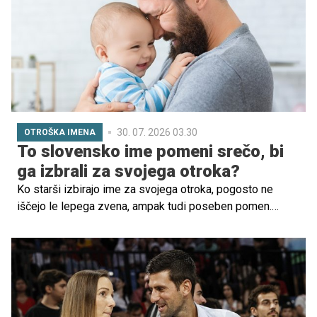
30. 07. 2026 03.30
OTROŠKA IMENA
To slovensko ime pomeni srečo, bi
ga izbrali za svojega otroka?
Ko starši izbirajo ime za svojega otroka, pogosto ne
iščejo le lepega zvena, ampak tudi poseben pomen.
Nekatera imena v sebi nosijo željo staršev, blagoslov ali
simboliko, ki spremlja otroka skozi življenje. Med takšna
spada tudi staro slovensko ime Srečko. Ime, ki že samo
s svojim pomenom izraža eno največjih želja za vsakega
otroka: srečo.