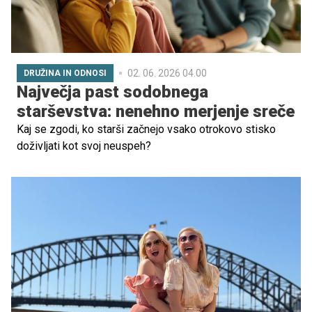
02. 06. 2026 04.00
DRUŽINA IN ODNOSI
Največja past sodobnega
starševstva: nenehno merjenje sreče
Kaj se zgodi, ko starši začnejo vsako otrokovo stisko
doživljati kot svoj neuspeh?