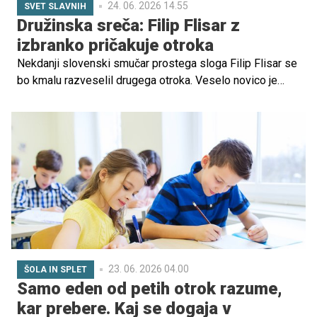
24. 06. 2026 14.55
SVET SLAVNIH
Družinska sreča: Filip Flisar z
izbranko pričakuje otroka
Nekdanji slovenski smučar prostega sloga Filip Flisar se
bo kmalu razveselil drugega otroka. Veselo novico je
delil s svojimi sledilci na družbenih omrežjih, kjer je
objavil fotografijo s partnerko, na kateri je jasno razvidno,
da par pričakuje naraščaj.
23. 06. 2026 04.00
ŠOLA IN SPLET
Samo eden od petih otrok razume,
kar prebere. Kaj se dogaja v