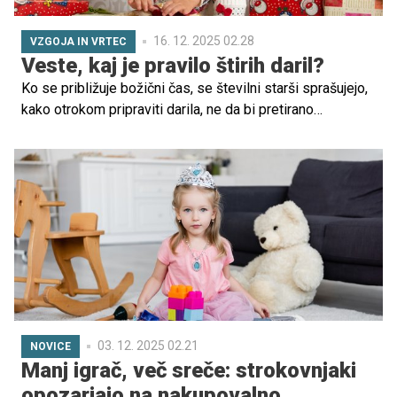
16. 12. 2025 02.28
VZGOJA IN VRTEC
Veste, kaj je pravilo štirih daril?
Ko se približuje božični čas, se številni starši sprašujejo,
kako otrokom pripraviti darila, ne da bi pretirano
zapravljali, hkrati pa jih naučili hvaležnosti. Tu pride v
ospredje pravilo štirih daril – preprost in učinkovit način,
kako združiti varčevanje in vrednote obdarovanja.
03. 12. 2025 02.21
NOVICE
Manj igrač, več sreče: strokovnjaki
opozarjajo na nakupovalno