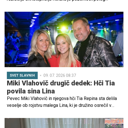
zvezdniške igralske zasedbe pritegnil tudi Matt Damon.
Oskarjevec se je po rdeči preprogi sprehodil v družbi
žene Luciane Barroso in vseh štirih hčera, Alexie,
Isabelle, Gie in Stelle ter navdušil oboževalce.
09. 07. 2026 08.37
SVET SLAVNIH
Miki Vlahovič drugič dedek: Hči Tia
povila sina Lina
Pevec Miki Vlahovič in njegova hči Tia Repina sta delila
veselje ob rojstvu malega Lina, ki je družino osrečil v
vročih julijskih dneh.