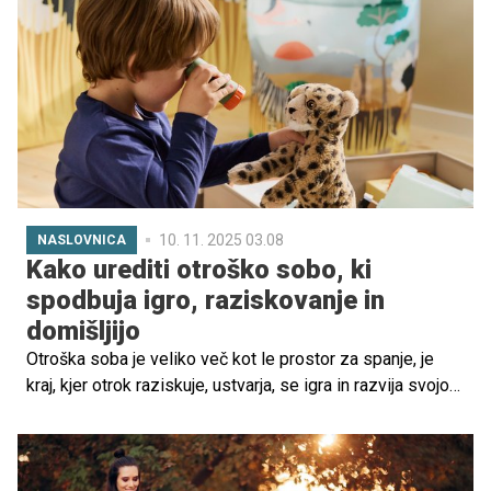
leta.
10. 11. 2025 03.08
NASLOVNICA
Kako urediti otroško sobo, ki
spodbuja igro, raziskovanje in
domišljijo
Otroška soba je veliko več kot le prostor za spanje, je
kraj, kjer otrok raziskuje, ustvarja, se igra in razvija svojo
domišljijo. Pravilno zasnovan prostor lahko spodbuja
kreativnost, učenje in družinsko povezovanje, hkrati pa
postane kotiček, kjer vsak dan doživlja male avanture.