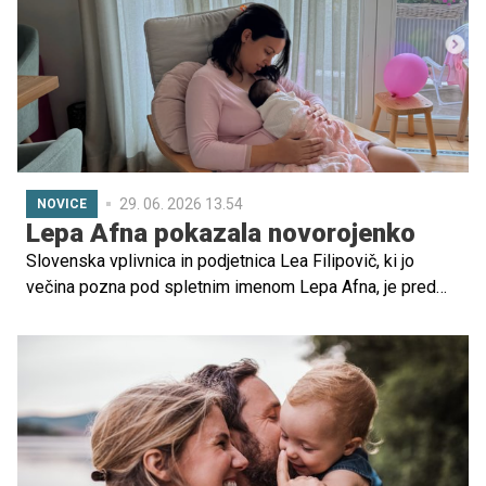
29. 06. 2026 13.54
NOVICE
Lepa Afna pokazala novorojenko
Slovenska vplivnica in podjetnica Lea Filipovič, ki jo
večina pozna pod spletnim imenom Lepa Afna, je pred
dnevi še drugič postala mamica. Zdaj je s sledilci delila
prisrčen utrinek iz družinskega življenja in razkrila, da je
njena starejša hčerka dobila sestrico.