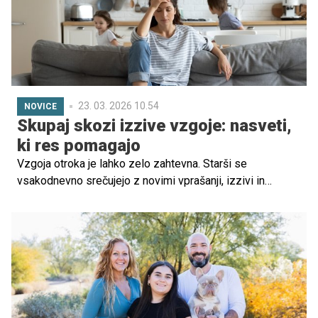
23. 03. 2026 10.54
NOVICE
Skupaj skozi izzive vzgoje: nasveti,
ki res pomagajo
Vzgoja otroka je lahko zelo zahtevna. Starši se
vsakodnevno srečujejo z novimi vprašanji, izzivi in
dilemami, na katere pogosto ni enostavnih odgovorov.
Prav zato na Zvezi Anita Ogulin pripravljajo nov sklop
brezplačnih predavanj, namenjenih staršem predšolskih
otrok, ki želijo bolje razumeti svojega otroka in okrepiti
svoje starševske veščine.