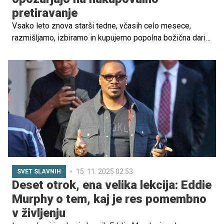
pretiravanje
Vsako leto znova starši tedne, včasih celo mesece,
razmišljamo, izbiramo in kupujemo popolna božična darila
za otroke. Iščemo igrače, ki so poučne, zanimive,
trendovske, "must-have", takšne, ki naj bi naredile
božično jutro popolno ...
15. 11. 2025 02.53
SVET SLAVNIH
Deset otrok, ena velika lekcija: Eddie
Murphy o tem, kaj je res pomembno
v življenju