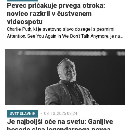
Pevec pričakuje prvega otroka:
novico razkril v čustvenem
videospotu
Charlie Puth, ki je svetovno slavo dosegel s pesmimi
Attention, See You Again in We Don't Talk Anymore, je na
pragu povsem novega poglavja – očetovstva.
08. 10. 2025 08.24
SVET SLAVNIH
Je najboljši oče na svetu: Ganljive
besede sina legendarnega pevca