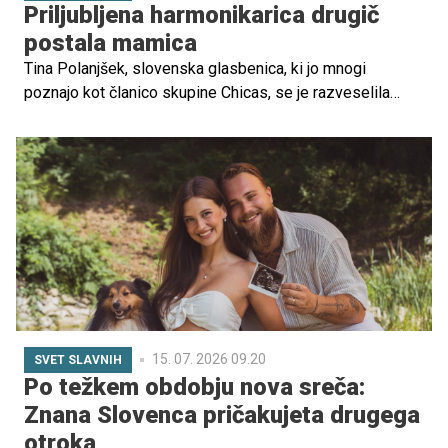
Priljubljena harmonikarica drugič
postala mamica
Tina Polanjšek, slovenska glasbenica, ki jo mnogi
poznajo kot članico skupine Chicas, se je razveselila
prihoda novega družinskega člana. Po tem, ko je pred
kratkim prvič okusila čare materinstva, je zdaj svojo
družino povečala še za enega člana.
15. 07. 2026 09.20
SVET SLAVNIH
Po težkem obdobju nova sreča:
Znana Slovenca pričakujeta drugega
otroka