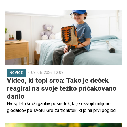
prazgodovinskim. Motivi dinozavrov na oblačilih, igračah,
peresnicah, skodelicah, celo posteljnini – to ni v tem
obdobju nič nenavadnega. So tudi vaš dom preplavili
dinozavri? Psihologi so tej nedolžni obsesiji posvetili že
kar nekaj raziskav in pozornosti, saj se 'dinoobdobje'
pojavi pri mnogih otrocih. Predstavljamo vam njihove
ugotovitve.
03. 06. 2026 12.08
NOVICE
Video, ki topi srca: Tako je deček
reagiral na svoje težko pričakovano
darilo
Na spletu kroži ganljiv posnetek, ki je osvojil milijone
gledalcev po svetu. Gre za trenutek, ki je na prvi pogled
preprost, a v sebi skriva močno čustveno sporočilo o
ljubezni, družini in drobnih stvareh, ki pomenijo največ.