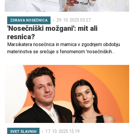
29. 10. 2025 03.27
ZDRAVA NOSEČNICA
'Nosečniški možgani': mit ali
resnica?
Marsikatera nosečnica in mamica v zgodnjem obdobju
materinstva se srečuje s fenomenom 'nosečniških
možganov', ki vključuje upad kognitivnih sposobnosti,
težave s spominom in koncentracijo ter občutek miselne
odsotnosti.
17. 10. 2025 15.19
SVET SLAVNIH