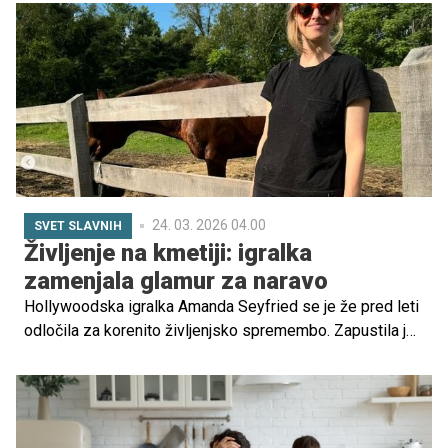
mama šestih otrok in kmalu bo v svoje naročje sprejela
še sedmega. Njena zgodba je preplet ljubezni,
predanosti, izzivov in neprecenljivih trenutkov, ki jih
prinaša veliko družinsko življenje. V iskrenem pogovoru
razkriva, kako jo je materinstvo spremenilo, kaj ji pomeni
čas zase in zakaj so prav majhni trenutki tisti, ki štejejo
največ.
24. 03. 2026 04.00
SVET SLAVNIH
Življenje na kmetiji: igralka
zamenjala glamur za naravo
Hollywoodska igralka Amanda Seyfried se je že pred leti
odločila za korenito življenjsko spremembo. Zapustila je
mestni vrvež in si ustvarila dom na kmetiji v zvezni državi
New York. Danes tam živi z možem, igralcem Thomasom
Sadoskim, ter njunima dvema otrokoma in pravi, da je bila
to ena najboljših odločitev v njenem življenju.