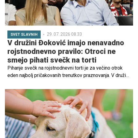
29. 07. 2026 08.33
SVET SLAVNIH
V družini Đoković imajo nenavadno
rojstnodnevno pravilo: Otroci ne
smejo pihati svečk na torti
Pihanje svečk na rojstnodnevni torti je za večino otrok
eden najbolj pričakovanih trenutkov praznovanja. V družini
enega najboljših teniških igralcev vseh časov pa je
nekoliko drugače. Otroka Novaka in Jelene Đoković
namreč svečk na rojstnodnevni torti ne upihneta.