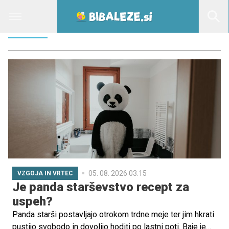
SREČA
05. 08. 2026 03.15
VZGOJA IN VRTEC
Je panda starševstvo recept za
uspeh?
Panda starši postavljajo otrokom trdne meje ter jim hkrati
pustijo svobodo in dovolijo hoditi po lastni poti. Baje je