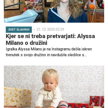
21. 12. 2025 02.29
SVET SLAVNIH
Kjer se ni treba pretvarjati: Alyssa
Milano o družini
Igralka Alyssa Milano je na Instagramu delila iskren
trenutek s svojo družino in navdušila sledilce s
čustvenim zapisom. V objavi je izpostavila, kako
pomembni so ji njeni najbližji in kako jo podpirajo v vseh
življenjskih situacijah.