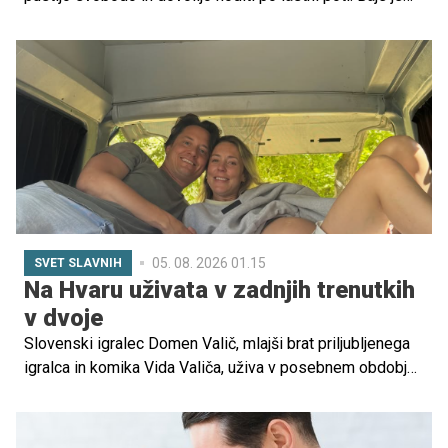
opisano recept, kako vzgojiti uspešne posameznike.
05. 08. 2026 01.15
SVET SLAVNIH
Na Hvaru uživata v zadnjih trenutkih
v dvoje
Slovenski igralec Domen Valič, mlajši brat priljubljenega
igralca in komika Vida Valiča, uživa v posebnem obdobju
svojega življenja. S svojo izbranko, ki je noseča, si je
privoščil oddih na Hvaru, kjer sta ujela nekaj čudovitih
poletnih trenutkov.