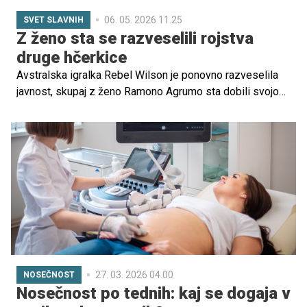
06. 05. 2026 11.25
SVET SLAVNIH
Z ženo sta se razveselili rojstva
druge hčerkice
Avstralska igralka Rebel Wilson je ponovno razveselila
javnost, skupaj z ženo Ramono Agrumo sta dobili svojo
drugo hčerko.
27. 03. 2026 04.00
NOSEČNOST
Nosečnost po tednih: kaj se dogaja v