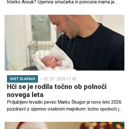
hčerko Anouk? Izjemna smučarka in ponosna mama je
delila čaroben trenutek na snegu s hčerko.
02. 01. 2026 11.42
SVET SLAVNIH
Hči se je rodila točno ob polnoči
novega leta
Priljubljeni hrvaški pevec Marko Škugor je novo leto 2026
pozdravil z izjemno osebnim mejnikom: točno opolnoči je
postal oče deklici.