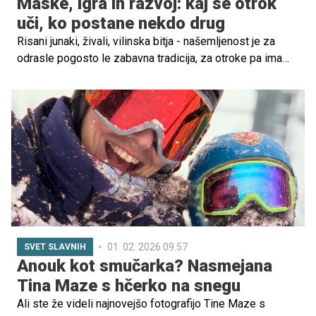
Maske, igra in razvoj: kaj se otrok
uči, ko postane nekdo drug
Risani junaki, živali, vilinska bitja - našemljenost je za
odrasle pogosto le zabavna tradicija, za otroke pa ima
precej globlji pomen. Gre za obliko simbolne igre, ki ima
pomembno vlogo pri razvoju identitete, čustvene
regulacije in socialnega razumevanja. Raziskave razvojne
psihologije kažejo, da pustna igra vlog ni zgolj zabava,
temveč eden ključnih načinov, kako otrok predeluje
notranje doživljanje in razume svet okoli sebe.
01. 02. 2026 09.57
SVET SLAVNIH
Anouk kot smučarka? Nasmejana
Tina Maze s hčerko na snegu
Ali ste že videli najnovejšo fotografijo Tine Maze s