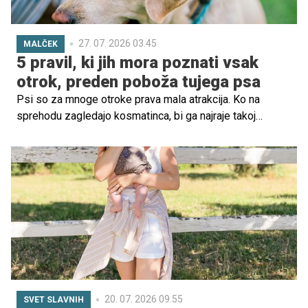
27. 07. 2026 03.45
MALČEK
5 pravil, ki jih mora poznati vsak
otrok, preden poboža tujega psa
Psi so za mnoge otroke prava mala atrakcija. Ko na
sprehodu zagledajo kosmatinca, bi ga najraje takoj
pobožali, ga objeli ali stekli proti njemu. A strokovnjaki
opozarjajo: tudi prijazen in ljubek pes ni vedno pripravljen
na stik z neznancem. Otroci se morajo naučiti, kako se
psu približati na varen način – zase in za žival.
20. 07. 2026 09.55
SVET SLAVNIH