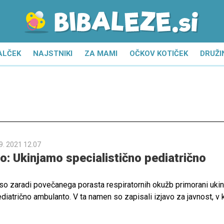
ALČEK
NAJSTNIKI
ZA MAMI
OČKOV KOTIČEK
DRUŽI
9. 2021 12.07
: Ukinjamo specialistično pediatrično
 zaradi povečanega porasta respiratornih okužb primorani ukini
diatrično ambulanto. V ta namen so zapisali izjavo za javnost, v k
nutne razmere v Splošni bolnišnici Novo mesto.