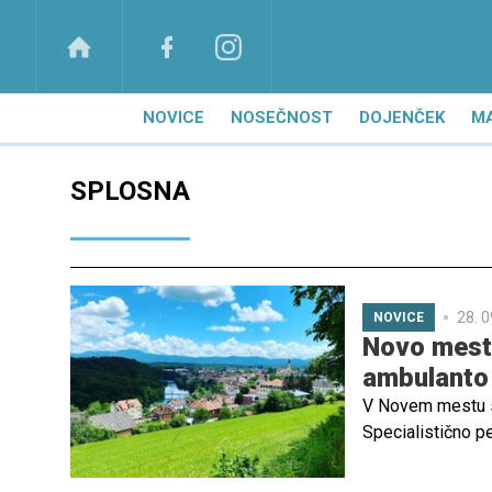
NOVICE
NOSEČNOST
DOJENČEK
M
SPLOSNA
28. 0
NOVICE
Novo mesto
ambulanto
V Novem mestu so
Specialistično pe
pojasnjujejo tre