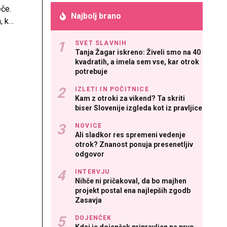
eče.
Najbolj brano
, kot
čala
SVET SLAVNIH
Tanja Žagar iskreno: Živeli smo na 40
kvadratih, a imela sem vse, kar otrok
potrebuje
IZLETI IN POČITNICE
Kam z otroki za vikend? Ta skriti
biser Slovenije izgleda kot iz pravljice
NOVICE
Ali sladkor res spremeni vedenje
otrok? Znanost ponuja presenetljiv
odgovor
INTERVJU
Nihče ni pričakoval, da bo majhen
projekt postal ena najlepših zgodb
Zasavja
DOJENČEK