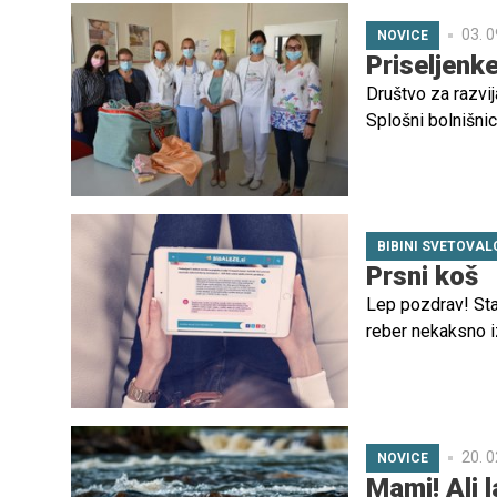
03. 0
NOVICE
Priseljenk
Društvo za razvi
Splošni bolnišni
paket prešitih od
njihov program so
BIBINI SVETOVAL
Prsni koš
Lep pozdrav! Star
reber nekaksno i
bolj izbočena kot 
20. 0
NOVICE
Mami! Ali 