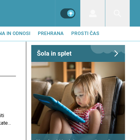
NA IN ODNOSI
PREHRANA
PROSTI ČAS
Šola in splet
ti
ateri