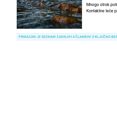
Mnogo otrok potre
Kontaktne leče pr
tudi do krepitve
ter jih tako posl
PRIKAZAN JE SEZNAM ZADNJIH 4 ČLANKOV S KLJUČNO BE