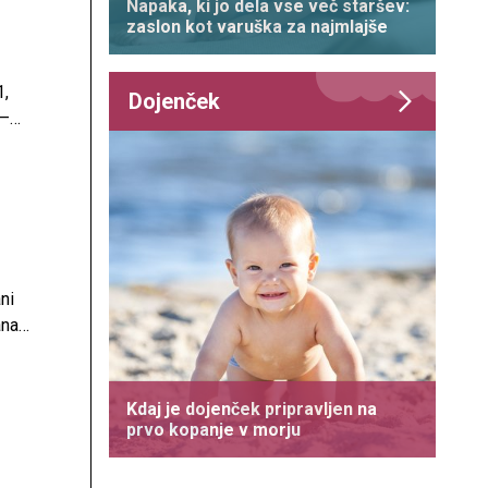
Napaka, ki jo dela vse več staršev:
zaslon kot varuška za najmlajše
1,
Dojenček
 –
ne v
ni
ana
Kdaj je dojenček pripravljen na
prvo kopanje v morju