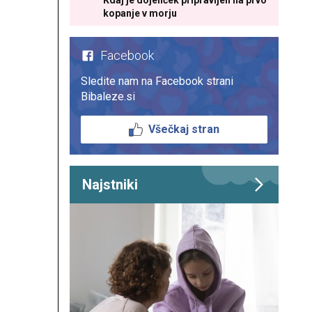
Kdaj je dojenček pripravljen na prvo
kopanje v morju
Facebook
Sledite nam na Facebook strani
Bibaleze.si
Všečkaj stran
Najstniki