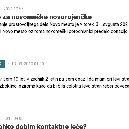
9. 2021 10.55
e za novomeške novorojenčke
janje prostovoljnega dela Novo mesto je v torek, 31. avgusta 202
ci Novo mesto oziroma novomeški porodnišnici predalo donacijo
ejic in oblačil za novorojenčke, ki so jih ustvarile ženske, vključe
cialne aktivacije.
13. 09. 2010 01.30
CI
 sem 19 let, v zadnjih 2 letih pa sem opazil da imam pri levi stra
zboklino, oziroma kako da bi bila celotna leva stran reber poveč
desna... bo...
2. 2015 09.00
lahko dobim kontaktne leče?