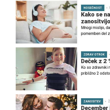
NOSEČNOST
Kako se na
zanositvij
Mnogi mislijo, d
pomemben del zg
lahko vpliva tako
nosečnosti, ko m
ZDRAV OTROK
Deček z 2 
Ko so zdravniki 
približno 2 odst
specialistov naj 
življenjskih funkci
2
ZANOSITEV
December j