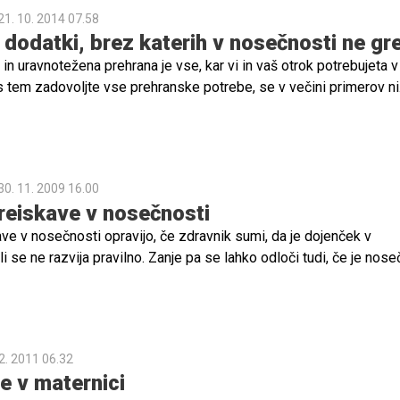
21. 10. 2014 07.58
 dodatki, brez katerih v nosečnosti ne gre
 in uravnotežena prehrana je vse, kar vi in vaš otrok potrebujeta 
s tem zadovoljte vse prehranske potrebe, se v večini primerov ni
i k farmacevtskim pripravkom. A v času nosečnosti žensko telo
e več določenih vitaminov in mineralov, ki jih samo s hrano ne m
rat je čas, da pravočasno ukrepate!
30. 11. 2009 16.00
eiskave v nosečnosti
e v nosečnosti opravijo, če zdravnik sumi, da je dojenček v
li se ne razvija pravilno. Zanje pa se lahko odloči tudi, če je nose
.
2. 2011 06.32
e v maternici