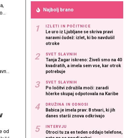
a,
Najbolj brano
vo
IZLETI IN POČITNICE
Le uro iz Ljubljane se skriva pravi
naravni čudež: izlet, ki bo navdušil
otroke
SVET SLAVNIH
Tanja Žagar iskreno: Živeli smo na 40
kvadratih, a imela sem vse, kar otrok
avna
potrebuje
ine,
SVET SLAVNIH
Po ločitvi združila moči: zaradi
hčerke skupaj odpotovala na Karibe
DRUŽINA IN ODNOSI
Babica je imela prav: 8 stvari, ki jih
v
danes starši znova odkrivajo
INTERVJU
e od
Otroci tu za en teden oddajo telefone,