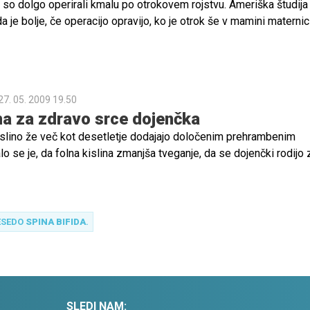
 so dolgo operirali kmalu po otrokovem rojstvu. Ameriška študija 
a je bolje, če operacijo opravijo, ko je otrok še v mamini maternici
27. 05. 2009 19.50
ina za zdravo srce dojenčka
islino že več kot desetletje dodajajo določenim prehrambenim
o se je, da folna kislina zmanjša tveganje, da se dojenčki rodijo 
rbtenjače.
ESEDO
SPINA BIFIDA
.
SLEDI NAM: