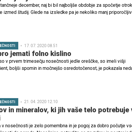
ančneje december, naj bi bil najboljše obdobje za spočetje otrok
ene izmed študij. Glede na izsledke pa je nekoliko manj priporočlji
reverite, zakaj.
17. 07. 2020 08.51
EČNOSTI
ro jemati folno kislino
so v prvem trimesečju nosečnosti jedle oreščke, so imeli višji
cient, boljši spomin in močnejšo osredotočenost, je pokazala ned
h raziskovalcev. Oreščki so med drugim tudi bogati vir folne kis
a pravilen razvoj ploda.
21. 04. 2020 12.10
EČNOSTI
v in mineralov, ki jih vaše telo potrebuje 
i
a v nosečnosti je zelo pomembna in je pogoj za dobro počutje vs