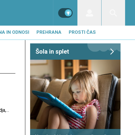
NA IN ODNOSI
PREHRANA
PROSTI ČAS
Šola in splet
ja,
ati,