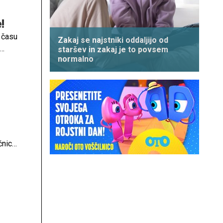
!
v času
Zakaj se najstniki oddaljijo od
staršev in zakaj je to povsem
normalno
orete
čnica