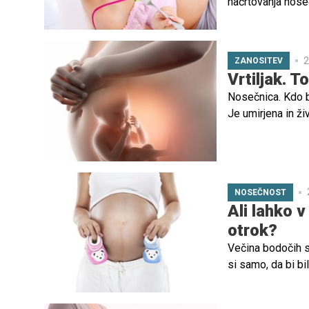
načrtovanja noseč
2
ZANOSITEV
Vrtiljak. T
Nosečnica. Kdo bi 
Je umirjena in živ
lahko pomagate!
NOSEČNOST
Ali lahko v
otrok?
Večina bodočih st
si samo, da bi bil
bi lahko izbirali