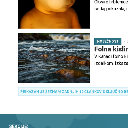
Okvare hrbtenice
sedaj pokazala, d
NOSEČNOST
Folna kisl
V Kanadi folno k
izdelkom. Izkazal
okvaro srca ali h
PRIKAZAN JE SEZNAM ZADNJIH 12 ČLANKOV S KLJUČNO B
SEKCIJE: