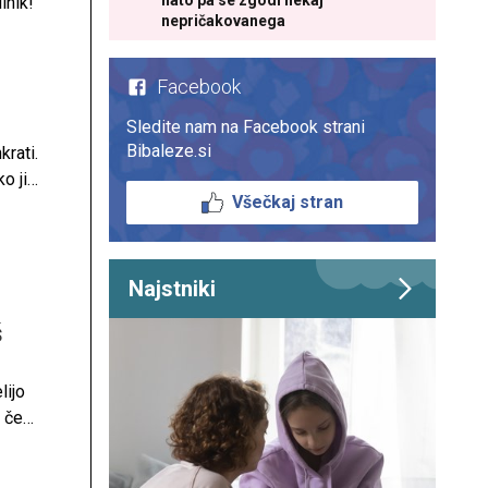
nato pa se zgodi nekaj
lnik!
nepričakovanega
Facebook
Sledite nam na Facebook strani
Bibaleze.si
krati.
o ji
Všečkaj stran
Najstniki
š
lijo
, če
asje?