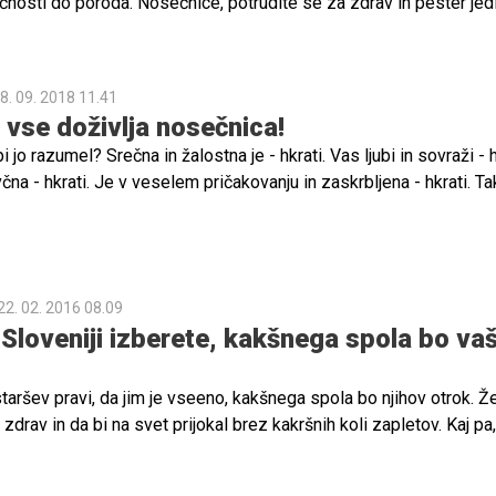
nosti do poroda. Nosečnice, potrudite se za zdrav in pester jedi
8. 09. 2018 11.41
o vse doživlja nosečnica!
jo razumel? Srečna in žalostna je - hkrati. Vas ljubi in sovraži - h
čna - hkrati. Je v veselem pričakovanju in zaskrbljena - hkrati. Tak
22. 02. 2016 08.09
 Sloveniji izberete, kakšnega spola bo va
aršev pravi, da jim je vseeno, kakšnega spola bo njihov otrok. Že
 zdrav in da bi na svet prijokal brez kakršnih koli zapletov. Kaj pa
, kakšnega spola bo vaš otrok, kakšne barve bodo njegove oči in l