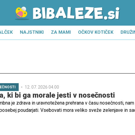
ALČEK
NAJSTNIKI
ZA MAMI
OČKOV KOTIČEK
DRUŽI
12. 07. 2026 04.00
EČNOSTI
a, ki bi ga morale jesti v nosečnosti
bna je zdrava in uravnotežena prehrana v času nosečnosti, nam
 posebej poudarjati. Vsebovati mora veliko sveže zelenjave in sad
ne, minerale in vlaknine. Katero sadje je v nosečnosti najbolje uživ
jevanju ...