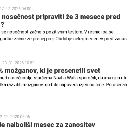
07. 07. 2026 04.00
 nosečnost pripraviti že 3 mesece pred
o?
a se nosečnost začne s pozitivnim testom. V resnici pa se
odbe začne že precej prej. Obdobje nekaj mesecev pred zanosi
 na plodnost kot tudi na razvoj otroka v najzgodnejših tednih
arsikatera ženska sploh še ne ve, da je noseča.
23. 01. 2026 10.59
% možganov, ki je presenetil svet
med nosečnostjo staršema Noaha Walla sporočili, da ima njun otr
otka razvitih možganov, so bile napovedi izjemno črne. Po ocenah
deček ne bi preživel poroda, če pa že, naj ne bi bil sposoben osn
j.
2. 12. 2020 08.06
e najboljši mesec za zanositev