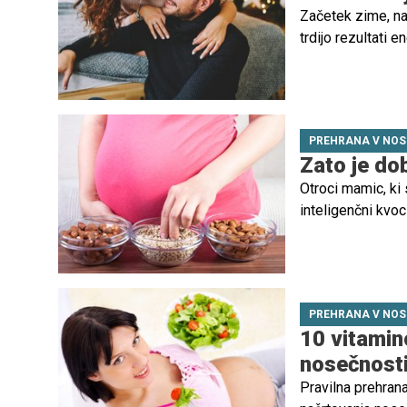
Začetek zime, nat
trdijo rezultati 
zanositi junija. P
PREHRANA V NOS
Zato je dob
Otroci mamic, ki 
inteligenčni kvo
raziskava španski
ki dobro vpliva n
PREHRANA V NOS
10 vitamino
nosečnost
Pravilna prehran