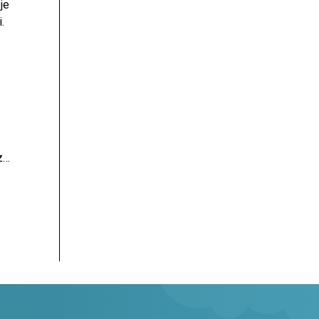
je
.
z