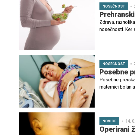
NOSEČNOST
Prehranski
Zdrava, raznolika
nosečnosti. Ker 
potrebno zatekat
običajno potrebuj
zagotoviti in tak
NOSEČNOST
Posebne pr
Posebne preiskav
maternici bolan a
starejša od 35 let
14. 0
NOVICE
Operirani ž