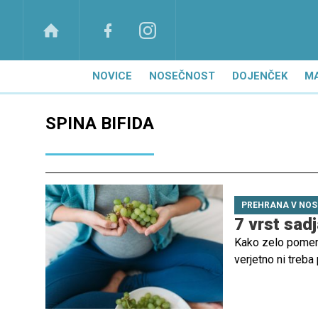
NOVICE
NOSEČNOST
DOJENČEK
M
SPINA BIFIDA
PREHRANA V NOS
7 vrst sadj
Kako zelo pomem
verjetno ni treba
ki vsebuje vitami
razkrivamo v nadal