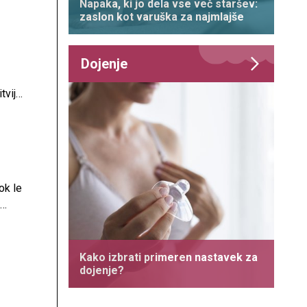
Napaka, ki jo dela vse več staršev:
zaslon kot varuška za najmlajše
Dojenje
tvijo
ok le
ovnih
Kako izbrati primeren nastavek za
dojenje?